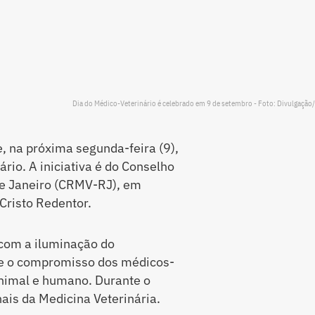
Dia do Médico-Veterinário é celebrado em 9 de setembro - Foto: Divulgaçã
, na próxima segunda-feira (9),
io. A iniciativa é do Conselho
de Janeiro (CRMV-RJ), em
Cristo Redentor.
 com a iluminação do
e o compromisso dos médicos-
animal e humano. Durante o
ais da Medicina Veterinária.