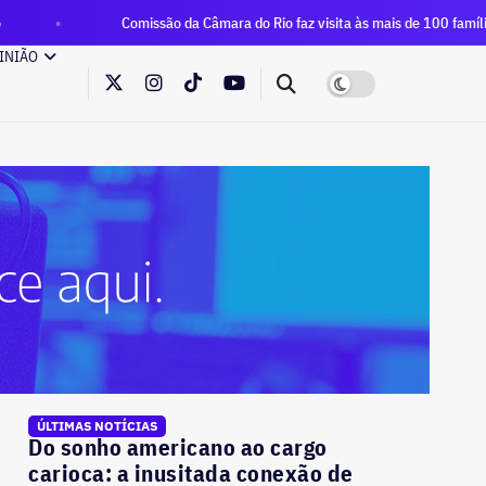
Comissão da Câmara do Rio faz visita às mais de 100 famílias que ocuparam a
INIÃO
ÚLTIMAS NOTÍCIAS
Do sonho americano ao cargo
carioca: a inusitada conexão de