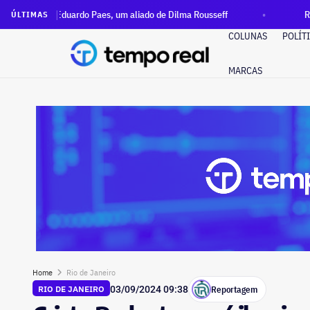
rdo Paes, um aliado de Dilma Rousseff
Rio terá calor, chuv
ÚLTIMAS
COLUNAS
POLÍT
MARCAS
Home
Rio de Janeiro
Reportagem
RIO DE JANEIRO
03/09/2024 09:38