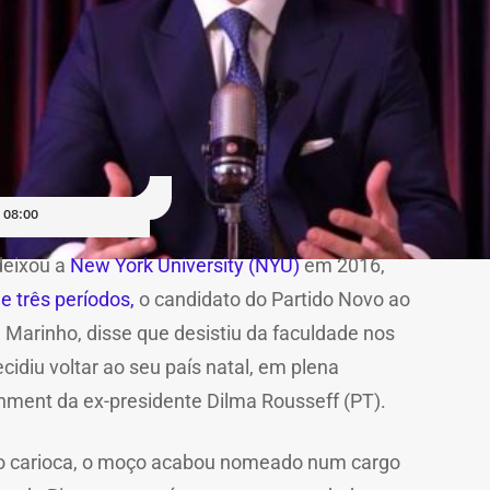
 08:00
deixou a
New York University (NYU)
em 2016,
 três períodos,
o candidato do Partido Novo ao
 Marinho, disse que desistiu da faculdade nos
idiu voltar ao seu país natal, em plena
ment da ex-presidente Dilma Rousseff (PT).
rio carioca, o moço acabou nomeado num cargo