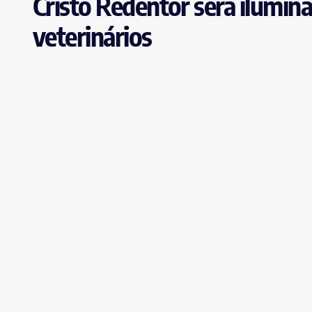
Cristo Redentor será ilumi
veterinários