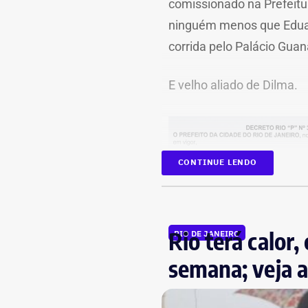
comissionado na Prefeitu
ninguém menos que Eduar
corrida pelo Palácio Guan
E velho aliado de Dilma.
CONTINUE LENDO
Na Secretaria municipal 
Rio terá calor
RIO DE JANEIRO
dezembro. Marcelo Crivel
semana; veja a
prefeitura e, passou o ro
2017, o novo prefeito ex