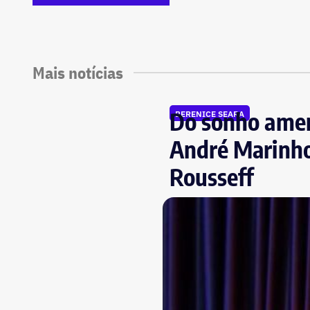
Mais notícias
Do sonho ameri
BERENICE SEARA
André Marinho
Rousseff