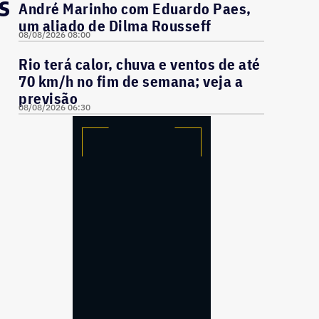
s
André Marinho com Eduardo Paes,
um aliado de Dilma Rousseff
08/08/2026 08:00
Rio terá calor, chuva e ventos de até
70 km/h no fim de semana; veja a
previsão
08/08/2026 06:30