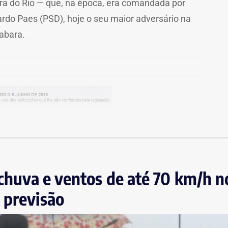
ra do Rio — que, na época, era comandada por
do Paes (PSD), hoje o seu maior adversário na
abara.
da Casa Civil, André Marinho permaneceu até
, chuva e ventos de até 70 km/h n
la (Republicanos) ganhou a eleição assumiu a
 previsão
do nos cargos comissionados. No primeiro dia de
onerou, de uma só tacada, todos os nomeados por