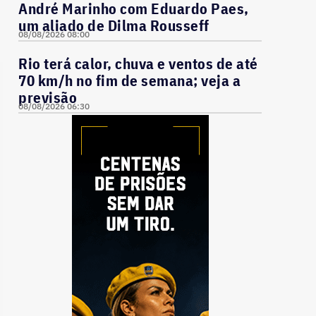
André Marinho com Eduardo Paes,
um aliado de Dilma Rousseff
08/08/2026 08:00
Rio terá calor, chuva e ventos de até
70 km/h no fim de semana; veja a
previsão
08/08/2026 06:30