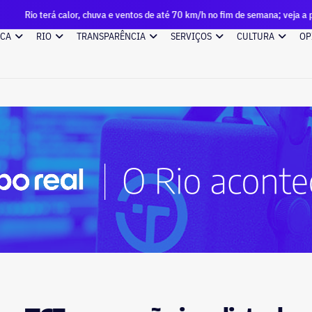
alor, chuva e ventos de até 70 km/h no fim de semana; veja a previsão
ICA
RIO
TRANSPARÊNCIA
SERVIÇOS
CULTURA
OP