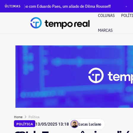
 com Eduardo Paes, um aliado de Dilma Rousseff
Rio terá c
ÚLTIMAS
COLUNAS
POLÍT
MARCAS
Home
Política
Lucas Luciano
POLÍTICA
13/05/2025 13:18