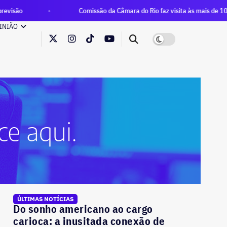
Comissão da Câmara do Rio faz visita às mais de 100 famílias que o
INIÃO
ÚLTIMAS NOTÍCIAS
Do sonho americano ao cargo
carioca: a inusitada conexão de