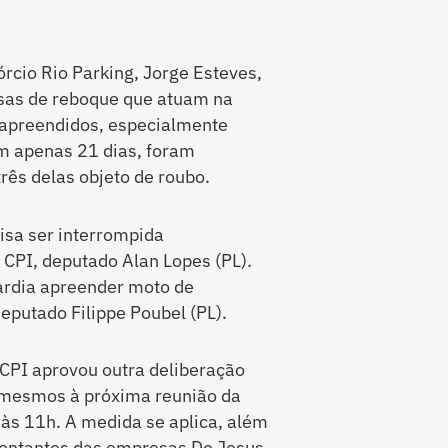
rcio Rio Parking, Jorge Esteves,
esas de reboque que atuam na
 apreendidos, especialmente
m apenas 21 dias, foram
ês delas objeto de roubo.
isa ser interrompida
 CPI, deputado Alan Lopes (PL).
ardia apreender moto de
deputado Filippe Poubel (PL).
 CPI aprovou outra deliberação
 mesmos à próxima reunião da
 às 11h. A medida se aplica, além
esentantes das empresas De Jesus