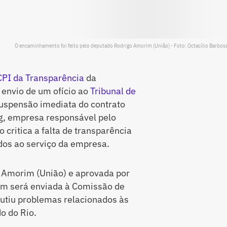
O encaminhamento foi feito pelo deputado Rodrigo Amorim (União) - Foto: Octacílio Barbosa
CPI da Transparência
da
 envio de um ofício ao
Tribunal de
suspensão imediata do contrato
g, empresa responsável pelo
 critica a falta de transparência
dos ao serviço da empresa.
o Amorim (União) e aprovada por
m será enviada à Comissão de
cutiu problemas relacionados às
o do Rio.