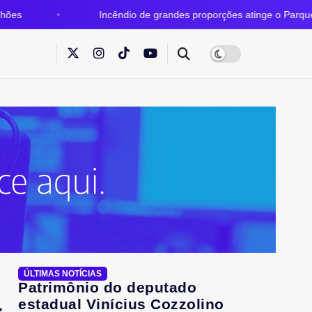
Incêndio de grandes proporções atinge o Parque Estadual do Gr
ÚLTIMAS NOTÍCIAS
Patrimônio do deputado
estadual Vinícius Cozzolino