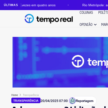
ezes em quatro anos
Rio Metrópole: auditoria aponta
ÚLTIMAS
COLUNAS
POLÍT
OPINIÃO
MAR
Home
Transparência
20/04/2025 07:00
Reportagem
TRANSPARÊNCIA