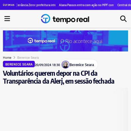
s vira indicação legislativa a Ricardo Couto
lerância Zero: prefeitura interdita depósitos ilegais e fecha frigoríficos ligados ao crime no Lebl
Alana Passos entra com ação no MPF contra André Janones por s
Central do Brasil vai
ÚLTIMAS
Home
Berenice Seara
Berenice Seara
BERENICE SEARA
20/09/2024 18:30
Voluntários querem depor na CPI da
Transparência da Alerj, em sessão fechada