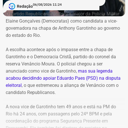
Pedido de investigação
06/08/2026 11:24
Redação
O partido Republicanos definiu a major da Polícia Militar
Na representação enviada ao Ministério Público Federal,
Elaine Gonçalves (Democratas) como candidata a vice-
Alana Passos solicita a abertura de um procedimento
governadora na chapa de Anthony Garotinho ao governo
para apurar a autoria e a materialidade das condutas
do estado do Rio.
atribuídas a André Janones. A vereadora também pede
que, caso sejam encontrados indícios suficientes de
A escolha acontece após o impasse entre a chapa de
crime, sejam adotadas as medidas legais cabíveis,
Garotinho e o Democracia Cristã, partido do coronel da
incluindo o eventual oferecimento de denúncia.
reserva Venâncio Moura. O policial chegou a ser
anunciado como vice de Garotinho,
mas sua legenda
Para embasar o pedido, a parlamentar anexou capturas
acabou decidindo apoiar Eduardo Paes (PSD) na disputa
de tela da publicação e os links das postagens
eleitoral
, o que estremeceu a aliança de Venâncio com o
divulgadas por Janones nas redes sociais.
candidato Republicanos.
A nova vice de Garotinho tem 49 anos e está na PM do
Rio há 24 anos, com passagens pelo 24º BPM e pela
coordenação do programa Segurança Presente em