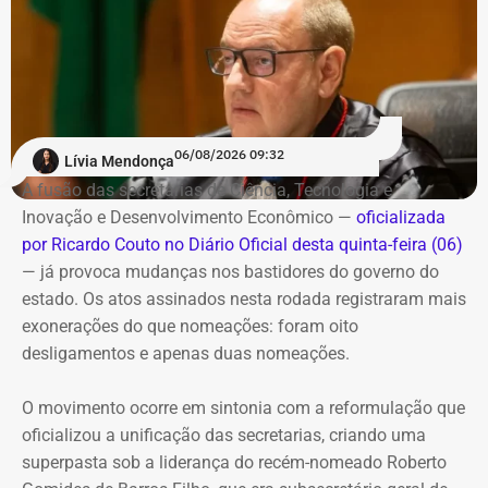
bicicletário público e gratuito do Brasil — no centro da
cidade, o novo espaço funcionará em horário compatível
com a operação do catamarã. Os usuários já
cadastrados poderão utilizar a unidade de Charitas sem
necessidade de um novo cadastro.
06/08/2026 09:32
Lívia Mendonça
Também haverá um aplicativo para consulta da
A fusão das secretarias de Ciência, Tecnologia e
disponibilidade de vagas e realização de pré-cadastro.
Inovação e Desenvolvimento Econômico —
oficializada
por Ricardo Couto no Diário Oficial desta quinta-feira (06)
Além da inauguração do bicicletário, a prefeitura prevê
— já provoca mudanças nos bastidores do governo do
uma reorganização do entorno da estação de Charitas,
estado. Os atos assinados nesta rodada registraram mais
com readequação das vagas de estacionamento e
exonerações do que nomeações: foram oito
reforço da fiscalização para coibir o estacionamento
desligamentos e apenas duas nomeações.
irregular de motocicletas.
O movimento ocorre em sintonia com a reformulação que
Com informações do jornal “O Globo”.
oficializou a unificação das secretarias, criando uma
superpasta sob a liderança do recém-nomeado Roberto