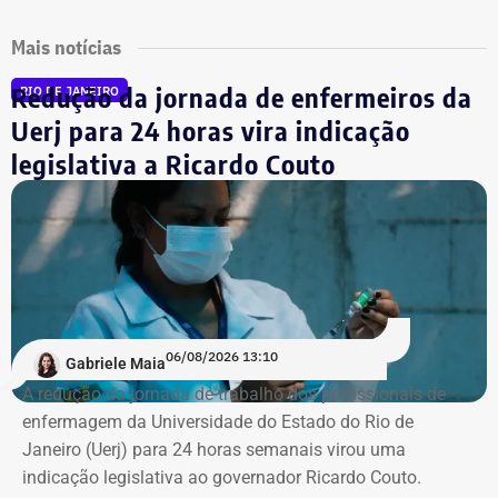
Mais notícias
Redução da jornada de enfermeiros da
RIO DE JANEIRO
Uerj para 24 horas vira indicação
legislativa a Ricardo Couto
06/08/2026 13:10
Gabriele Maia
A redução da jornada de trabalho dos profissionais de
enfermagem da Universidade do Estado do Rio de
Janeiro (Uerj) para 24 horas semanais virou uma
indicação legislativa ao governador Ricardo Couto.