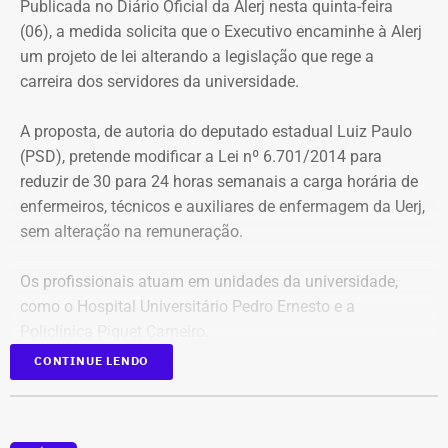
Publicada no Diário Oficial da Alerj nesta quinta-feira
(06), a medida solicita que o Executivo encaminhe à Alerj
um projeto de lei alterando a legislação que rege a
carreira dos servidores da universidade.
A proposta, de autoria do deputado estadual Luiz Paulo
(PSD), pretende modificar a Lei nº 6.701/2014 para
reduzir de 30 para 24 horas semanais a carga horária de
enfermeiros, técnicos e auxiliares de enfermagem da Uerj,
sem alteração na remuneração.
Os profissionais atuam em unidades da universidade,
como o Hospital Universitário Pedro Ernesto e a
Policlínica Piquet Carneiro.
CONTINUE LENDO
Segundo Luiz Paulo, “a iniciativa busca corrigir uma
distorção histórica que mantém os profissionais da Uerj
em condições diferentes das aplicadas aos demais