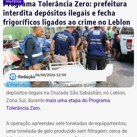
Programa Tolerância Zero: prefeitura
POLÍTICA
servidores estaduais da enfermagem”.
interdita depósitos ilegais e fecha
A justificativa no texto cita que a Lei nº 6.505/2013 já
frigoríficos ligados ao crime no Leblon
estabeleceu a jornada de 24 horas semanais para
servidores estaduais da categoria, mas os profissionais
vinculados à Uerj permaneceram submetidos ao regime
de 30 horas.
Além da assistência aos pacientes, o deputado destaca
que os profissionais da enfermagem da universidade
06/08/2026 12:50
Redação
também participam de atividades de ensino, pesquisa e
A Prefeitura do Rio interditou, nesta quinta-feira (06),
formação de novos profissionais, características próprias
depósitos ilegais na Cruzada São Sebastião, no Leblon,
de um hospital universitário.
Zona Sul, durante
mais uma etapa do Programa
Tolerância Zero
.
A indicação legislativa, porém, não altera a legislação
automaticamente. Como trata do regime jurídico dos
A operação apreendeu sete toneladas de equipamentos,
servidores públicos, a mudança depende do envio de um
uma tonelada de gelo produzido sem filtragem, cerca de
projeto de lei pelo governador Ricardo Couto à Alerj, onde