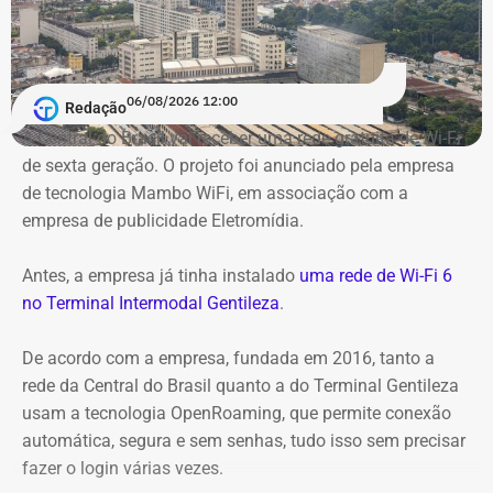
06/08/2026 12:00
Redação
A Central do Brasil vai receber uma rede gratuita de Wi-Fi
de sexta geração. O projeto foi anunciado pela empresa
de tecnologia Mambo WiFi, em associação com a
empresa de publicidade Eletromídia.
Antes, a empresa já tinha instalado
uma rede de Wi-Fi 6
no Terminal Intermodal Gentileza
.
De acordo com a empresa, fundada em 2016, tanto a
rede da Central do Brasil quanto a do Terminal Gentileza
usam a tecnologia OpenRoaming, que permite conexão
automática, segura e sem senhas, tudo isso sem precisar
Captura de tela da publicação de André Janones, utilizado como prova na
fazer o login várias vezes.
representação de Alana Passos — Foto: Reprodução