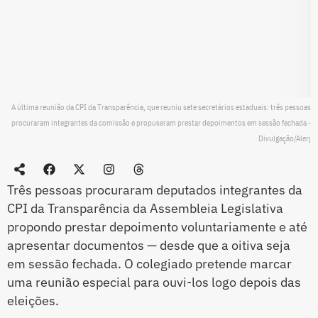
A última reunião da CPI da Transparência, que reuniu sete secretários estaduais: três pessoas
procuraram integrantes da comissão e propuseram prestar depoimentos em sessão fechada -
Divulgação/Alerj
Três pessoas procuraram deputados integrantes da
CPI da Transparência da Assembleia Legislativa
propondo prestar depoimento voluntariamente e até
apresentar documentos — desde que a oitiva seja
em sessão fechada. O colegiado pretende marcar
uma reunião especial para ouvi-los logo depois das
eleições.