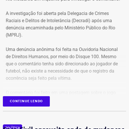
operações.
A investigação foi aberta pela Delegacia de Crimes
Prazos rigorosos para certificação
Raciais e Delitos de Intolerância (Decradi) após uma
denúncia encaminhada pelo Ministério Público do Rio
obrigatória
(MPRJ).
Para evitar falhas de conformidade, a portaria impõe um
Uma denúncia anônima foi feita na Ouvidoria Nacional
cronograma rígido aos nomeados que ainda não
de Direitos Humanos, por meio do Disque 100. Mesmo
possuem a certificação profissional exigida por lei:
que o comentário tenha sido direcionado ao jogador de
futebol, não existe a necessidade de que o registro da
Inscrição no exame: Prova de inscrição em até 90 dias a
ocorrência seja feito pela vítima.
partir da contratação da empresa certificadora;
Conclusão: Obtenção do certificado em, no máximo, 4
O comentário foi feito em uma postagem sobre o jogo
meses;
entre o Real Madrid, time de
Vinícius Jr.
, e o Bayern de
Punição: O descumprimento do prazo resultará no
CONTINUE LENDO
Munique. No jogo, o atleta brasileiro e Joshua Kimmich
afastamento e substituição imediata do servidor.
se envolveram em um lance no qual Vini empurrou o
A reestruturação e a formalização do comitê ocorrem sob
alemão após uma disputa de bola e uma falta marcada.
forte vigilância dos órgãos de controle, como o Tribunal
POLÍTICA