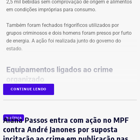
2,5 mil bebidas sem comprovação de origem e alimentos
a proposta ainda precisaria ser discutida e aprovada
em condições impróprias para consumo.
pelos deputados antes de uma eventual sanção.
Também foram fechados frigoríficos utilizados por
grupos criminosos e dois homens foram presos por furto
de energia. A ação foi realizada junto do governo do
estado.
Equipamentos ligados ao crime
organizado
CONTINUE LENDO
Segundo a prefeitura, os equipamentos apreendidos
tinham potencial para gerar cerca de R$ 316 mil por mês
ao crime organizado. Entre os produtos encontrados
Alana Passos entra com ação no MPF
estavam carnes, milho, frutas e condimentos com mofo e
POLÍTICA
presença de insetos.
contra André Janones por suposta
incitação ao crime em publicação nas