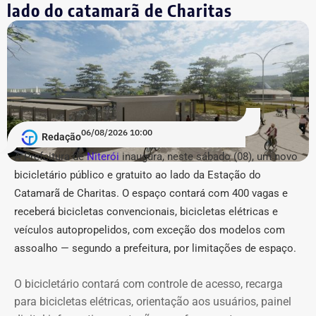
lado do catamarã de Charitas
exoneração correspondente nesta leva.
A lista de reforços na estrutura estadual contou ainda
com 4 nomeações na Secretaria de Estado de Fazenda e
4 na Secretaria de Estado do Ambiente e Sustentabilidade
(Seas/Inea), além de preenchimento de vagas
estratégicas de coordenação (nível DAS-8) na Fundação
06/08/2026 10:00
CEPERJ, Seplag e Secretaria de Governo.
Redação
A Prefeitura de
Niterói
inaugura, neste sábado (08), um novo
COM FÁBIO MARTINS.
bicicletário público e gratuito ao lado da Estação do
Catamarã de Charitas. O espaço contará com 400 vagas e
receberá bicicletas convencionais, bicicletas elétricas e
veículos autopropelidos, com exceção dos modelos com
assoalho — segundo a prefeitura, por limitações de espaço.
O bicicletário contará com controle de acesso, recarga
para bicicletas elétricas, orientação aos usuários, painel