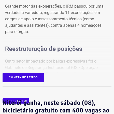
Grande motor das exonerações, o IRM passou por uma
verdadeira varredura, registrando 11 exonerações em
cargos de apoio e assessoramento técnico (como
ajudantes e assistentes), contra apenas 4 nomeações
para o órgão.
Reestruturação de posições
Outro setor impactado por baixas expressivas foi o
Gabinete de Segurança Institucional (GSI/Operação
Foco), com 5 exonerações e 3 nomeações.
CONTINUE LENDO
Em contrapartida, o Detran-RJ figurou como o principal
polo receptor de novos quadros no expediente. A Casa
Civil chancelou 6 nomeações diretas para chefias de
Niterói ganha, neste sábado (08),
RIO DE JANEIRO
serviços e unidades de atendimento desconcentradas do
bicicletário gratuito com 400 vagas ao
departamento de trânsito, sem registrar nenhuma