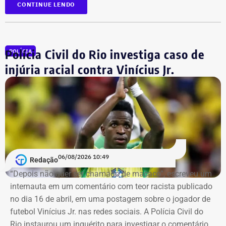
Alisson José Ramos Batista (servidor do Corpo Técnico
CONTINUE LENDO
do Rioprevidência);
Geny Andrea Alves (servidora do Corpo Técnico do
Rioprevidência).
Polícia Civil do Rio investiga caso de
POLÍCIA
injúria racial contra Vinícius Jr.
Retroatividade de atos para garantir
segurança jurídica
Um dos pontos de destaque no ato administrativo é a
atribuição de efeitos retroativos a 1º de julho de 2026.
Segundo a portaria, a medida serve para validar e
06/08/2026 10:49
Redação
regularizar decisões de gestão e investimentos que já
“Depois não quer ser chamado de macaco”, escreveu um
vinham sendo praticados pelos servidores designados
internauta em um comentário com teor racista publicado
desde o mês passado. O fundo justifica a retroatividade
no dia 16 de abril, em uma postagem sobre o jogador de
na necessidade de preservar a continuidade do serviço
futebol Vinícius Jr. nas redes sociais. A Polícia Civil do
público, a eficiência e a segurança jurídica de suas
Rio instaurou um inquérito para investigar o comentário.