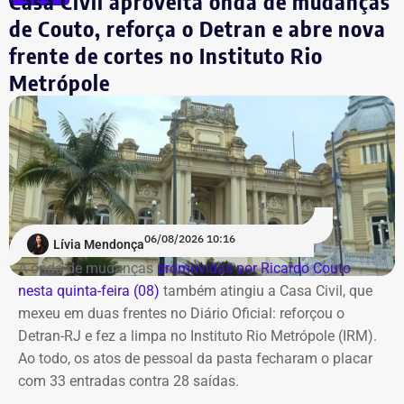
Casa Civil aproveita onda de mudanças
de Contas do Estado (TCE-RJ) e a Polícia Federal (PF).
A denúncia foi posteriormente enviada ao MPRJ para
de Couto, reforça o Detran e abre nova
análise e, em junho, a Justiça determinou o
O reforço nas exigências de qualificação técnica e a
frente de cortes no Instituto Rio
encaminhamento do procedimento à Decradi para
atualização de normas de governança tentam fechar
Metrópole
instaurar o inquérito policial e adotar as diligências
brechas para garantir que as decisões de investimento
necessárias para que o responsável pelo comentário seja
passem por critérios mais rigorosos, blindando o
identificado.
patrimônio destinado às aposentadorias e pensões dos
servidores do Rio.
Os investigadores expediram um ofício à empresa Meta
Platforms para obter os dados cadastrais vinculados ao
COM FÁBIO MARTINS.
perfil responsável pelo comentário.
06/08/2026 10:16
Lívia Mendonça
A onda de mudanças
promovidas por Ricardo Couto
Com informações de G1.
nesta quinta-feira (08)
também atingiu a Casa Civil, que
mexeu em duas frentes no Diário Oficial: reforçou o
Detran-RJ e fez a limpa no Instituto Rio Metrópole (IRM).
Ao todo, os atos de pessoal da pasta fecharam o placar
com 33 entradas contra 28 saídas.