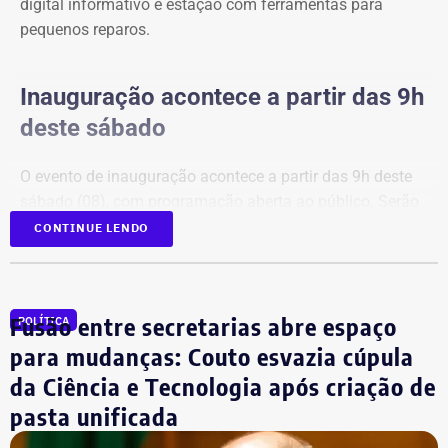
digital informativo e estação com ferramentas para
pequenos reparos.
Inauguração acontece a partir das 9h
deste sábado
O evento de inauguração acontece a partir das 9h deste
sábado (08), com programação aberta ao público. Serão
apresentados o funcionamento do bicicletário, os
CONTINUE LENDO
serviços disponíveis e a equipe responsável pela
operação do espaço, incentivando o uso da nova
estrutura por moradores da Região Oceânica, ciclistas e
Fusão entre secretarias abre espaço
POLÍTICA
usuários das barcas.
para mudanças: Couto esvazia cúpula
da Ciência e Tecnologia após criação de
Estrutura e funcionamento
pasta unificada
Seguindo o modelo do Bicicletário Arariboia — primeiro