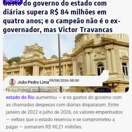
Gasto do governo do estado com
POLÍTICA
diárias supera R$ 84 milhões em
quatro anos; e o campeão não é o ex-
governador, mas Victor Travancas
09/08/2026 08:00
João Pedro Lima
Nos últimos quatro anos, o rombo nas finanças
do
estado do Rio
aumentou — e os gastos do governo
com
as chamadas despesas com diárias dispararam. Entre
janeiro de 2022 e julho de 2026, os valores empenhados
— verbas que o estado reservou e se comprometeu a
pagar — somaram R$ 90,21 milhões.