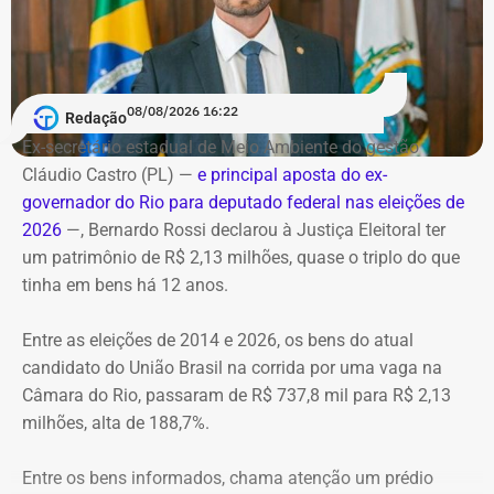
Serviço
E em 2026, ele ainda recebeu R$ 97.738,24. Neste ano, as
O helicóptero explodiu ao cair na encosta, e chamas se
visitas foram a Dubai, Dublin, Doha, Cairo, Bangkok,
Debate entre candidatos ao governo do estado do Rio de
alastraram pela mata. De acordo com o Corpo de
Phuket, Singapura, Bali, Nova York e Orlando. A
Janeiro
Bombeiros, agentes especializados em combate a
justificativa?
08/08/2026 16:22
Redação
Data: domingo, 09 de agosto de 2026
incêndios florestais foram mobilizados e conseguiram
Horário: 20h
Ex-secretário estadual de Meio Ambiente do gestão
controlar o fogo.
As mesmas visitas institucionais a universidades e
Transmissão: Canal Band, BandNews FM e YouTube do
Cláudio Castro (PL) —
e principal aposta do ex-
intercâmbio acadêmico.
TEMPO REAL
governador do Rio para deputado federal nas eleições de
A operação mobilizou cerca de 40 militares, 11 viaturas e
Pré-hora: 19h, com cobertura especial pelo YouTube do
2026
—, Bernardo Rossi declarou à Justiça Eleitoral ter
4 unidades operacionais.
TEMPO REAL
um patrimônio de R$ 2,13 milhões, quase o triplo do que
Ranking total de maiores gastos com
tinha em bens há 12 anos.
diárias, de 2022 a julho de 2026
Com informações do portal “g1”.
Entre as eleições de 2014 e 2026, os bens do atual
Posiç
Beneficiário
Total pago
Nacional
I
candidato do União Brasil na corrida por uma vaga na
ão
al
Câmara do Rio, passaram de R$ 737,8 mil para R$ 2,13
1
Victor Rosa Travancas
R$
R$
R
milhões, alta de 188,7%.
518.688,07
48.348,60
4
Entre os bens informados, chama atenção um prédio