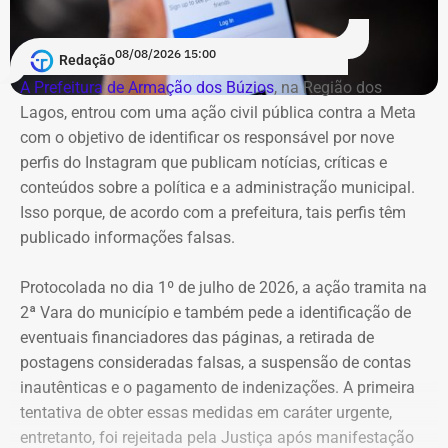
7
Igor Domingos Marques da
R$
R$
R
Silva
281.845,47
25.594,23
2
08/08/2026 15:00
Redação
A Prefeitura de Armação dos Búzios
, na Região dos
8
Danielle Christian Ribeiro
R$
R$
R
Lagos, entrou com uma ação civil pública contra a Meta
Barros
281.042,85
103.247,91
1
com o objetivo de identificar os responsável por nove
perfis do Instagram que publicam notícias, críticas e
9
Fernando Cezar Jorge
R$
R$
R
conteúdos sobre a política e a administração municipal.
Hakme
274.382,64
22.028,93
2
Isso porque, de acordo com a prefeitura, tais perfis têm
publicado informações falsas.
10
Edmilson Suassuna da Silva
R$
R$
—
Protocolada no dia 1º de julho de 2026, a ação tramita na
273.040,85
273.040,85
2ª Vara do município e também pede a identificação de
eventuais financiadores das páginas, a retirada de
postagens consideradas falsas, a suspensão de contas
11
Ricardo Cardoso dos Santos
R$
R$
—
inautênticas e o pagamento de indenizações. A primeira
259.913,87
259.913,87
tentativa de obter essas medidas em caráter urgente,
entretanto, foi rejeitada pela Justiça após manifestação