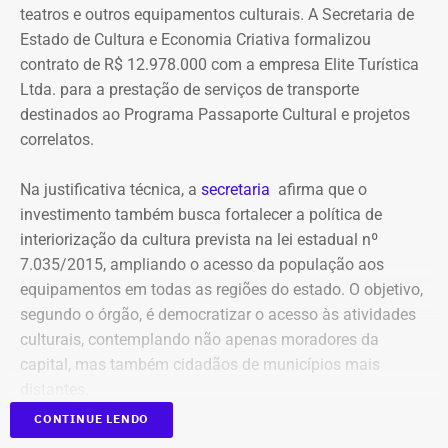
pagamento. Com isso, a Meta também seria obrigada a
teatros e outros equipamentos culturais. A Secretaria de
elaborar uma tabela comparativa, indicando se os perfis
Viagens internacionais sob pretexto
Estado de Cultura e Economia Criativa formalizou
compartilham telefones, dispositivos, endereços de IP,
contrato de R$ 12.978.000 com a empresa Elite Turística
acadêmico
administradores, contas de anúncios, meios de
Ltda. para a prestação de serviços de transporte
pagamento ou gerenciadores de negócios.
destinados ao Programa Passaporte Cultural e projetos
Apenas no exercício de 2025, as despesas ligadas a
correlatos.
Victor Travancas dispararam e chegaram a R$ 228,6 mil,
Ação também requer anúncios e
distribuídas em viagens para destinos que incluem Roma,
Na justificativa técnica, a
secretaria
afirma que o
Madri, Nova York, Paris, Amsterdã e Barcelona.
impulsionamentos e cita morte de
investimento também busca fortalecer a política de
criança como exemplo de fake news
interiorização da cultura prevista na lei estadual nº
As justificativas oficiais para as viagens do subsecretário
7.035/2015, ampliando o acesso da população aos
costumam citar cooperação internacional, visitas a
As 31 publicações relacionadas pela prefeitura tratam de
equipamentos em todas as regiões do estado. O objetivo,
universidades e representação institucional. Mas os
assuntos diversos. A lista inclui manchetes sobre prisões
segundo o órgão, é democratizar o acesso às atividades
próprios registros apresentam erros evidentes. Há viagens
na Assembleia Legislativa, supostos acordos políticos,
culturais, contemplando não apenas moradores da
com datas preenchidas com um mês inexistente ou até
sucessão municipal, alterações no Fundo Municipal do
capital, mas também cidadãos de municípios mais
Declaração de bens de Bernardo Rossi em 2014 — Foto:
com o ano registrado como “20255”.
Meio Ambiente, royalties, regularização fundiária,
distantes.
Reprodução/Divulgacand
fiscalização urbana, lixo, uniformes escolares, número de
CONTINUE LENDO
Também há casos de textos repetidos em missões
secretarias e relações do prefeito Alexandre Martins com
Publicado no Diário Oficial do Estado, o contrato nº
diferentes. Em viagens para Argentina, França, Itália e