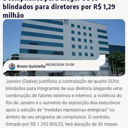
Somente em 2025, os pagamentos atingiram um pico
blindados para diretores por R$ 1,29
histórico de R$ 25,5 milhões, o que representa uma alta
milhão
de 96,5% na comparação com 2022, quando o valor foi
de R$ 12,98 milhões.
A participação das viagens internacionais também
cresceu. Elas representavam 9,4% dos pagamentos em
2022 e passaram a responder por 20,3% em 2023, 21,1%
em 2025 e 19,4% no acumulado de 2026.
08/08/2026 19:00
Bruno Quintella
Os dados
foram extraídos do Portal da Transparência e
A Companhia Estadual de Águas e Esgotos do Rio de
do Sistema de Execução Orçamentária e Financeira do
Janeiro (Cedae) justificou a contratação de quatro SUVs
Estado do Rio de Janeiro (SIAFE-RJ)
.
blindados para integrantes de sua diretoria alegando uma
combinação de fatores externos e internos: a violência do
Rio de Janeiro e o aumento da exposição dos executivos
Aumento de gastos com viagens ao
após a adoção de “medidas repressivas enérgicas” no
exterior
âmbito de seu programa de compliance. O contrato,
firmado por R$ 1.292.800,32, terá duração de 36 meses.
Entre janeiro de 2022 e 14 de julho de 2026, a base