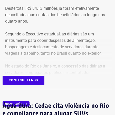
Deste total, R$ 84,13 milhões já foram efetivamente
depositados nas contas dos beneficiários ao longo dos
quatro anos.
Segundo o Executivo estadual, as diárias são um
instrumento para cobrir despesas de alimentação,
hospedagem e deslocamento de servidores durante
viagens a trabalho, tanto no Brasil quanto no exterior.
No estado do Rio de Janeiro, a concessão das diárias a
servidores, empregados públicos e contratados
temporários é regulamentada pelos decretos estaduais nº
CONTINUE LENDO
46.611/19 e nº 47.961/22.
Gastos quase dobraram em três anos
Água dura: Cedae cita violência no Rio
TRANSPARÊNCIA
e compliance para alugar SUVs