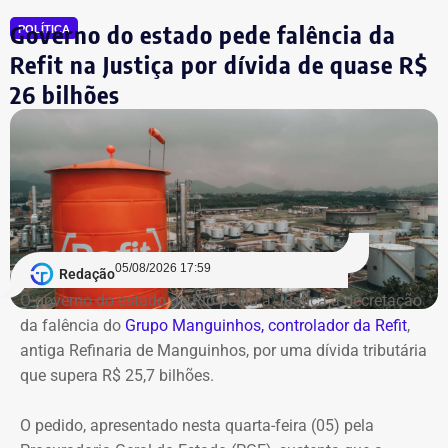
Governo do estado pede falência da
POLÍTICA
Refit na Justiça por dívida de quase R$
26 bilhões
05/08/2026 17:59
Redação
O governo do estado do Rio pediu à Justiça a decretação
da falência do
Grupo Manguinhos, controlador da Refit
,
antiga Refinaria de Manguinhos, por uma dívida tributária
que supera R$ 25,7 bilhões.
O pedido, apresentado nesta quarta-feira (05) pela