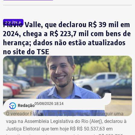
A tenente-coronel da Polícia Militar Erigreyce Monteiro
(Novo), vice na chapa de Marinho, declarou R$ 515 mil
em bens, relativos a um apartamento.
Flávio Valle, que declarou R$ 39 mil em
POLÍTICA
2024, chega a R$ 223,7 mil com bens de
herança; dados não estão atualizados
no site do TSE
Bens declarados por André Marinho (Novo) à Justiça Eleitoral — Foto:
05/08/2026 18:14
Redação
Reprodução/Divulgacand
O vereador Flávio Valle (PSD), que tenta conseguir uma
vaga na Assembleia Legislativa do Rio (Alerj), declarou à
Justiça Eleitoral que tem hoje R$ R$ 50.537,63 em