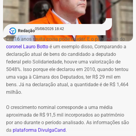
tornaram em um só.
produzidas apresentações gráficas, enquanto a etapa de
campo teria vistoriado apenas 0,5% dos imóveis
Apesar da interdição de um trecho da via, ainda de
previstos, sob a justificativa de falta de autorização para
acordo com o Centro de Operações, não houve alterações
acesso.
05/08/2026 18:42
Redação
na circulação de ônibus pela região. Ainda segundo o
Em 16 anos muita coisa pode mudar. E o patrimônio do
COR, uma faixa de rolamento da pista está ocupada para
Na avaliação dos auditores, o conjunto das evidências
coronel Lauro Botto
é um exemplo disso, Comparando a
que os bombeiros possam atuar no combate às chamas.
aponta indícios relevantes de irregularidades na execução
declaração atual de bens do candidado a deputado
e fiscalização contratual, além de fragilidades na
federal pelo Solidariedade, houve uma valorização de
Equipes do quartel do Grajaú do Corpo de Bombeiros
confiabilidade das informações produzidas. O relatório
5048%. Isso porque ele declarou em 2010, quando tentou
seguem no local trabalhando para controlar o incêndio.
foi encaminhado ao Ministério Público, ao Tribunal de
uma vaga à Câmara dos Deputados, ter R$ 29 mil em
Até o momento, não há informação sobre feridos.
Contas e ao Conselho Administrativo de Defesa
bens. Já na declaração atual, a quantidade é de R$ 1,464
Também não se sabe o que causou o fogo na área.
Econômica (Cade).
milhão.
O crescimento nominal corresponde a uma média
Nova gestão amplia pente-fino no
aproximada de R$ 91,5 mil incorporados ao patrimônio
instituto
por ano durante o período analisado. As informações são
da
plataforma DivulgaCand
.
As novas suspeitas surgem menos de um mês após o