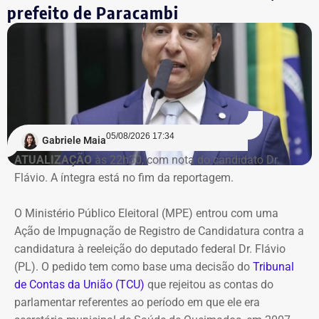
prefeito de Paracambi
acumulando prejuízos, manteve elevados custos
operacionais e não apresentou perspectiva de geração de
caixa suficiente para sustentar as atividades ou quitar
suas obrigações.
Na avaliação do Executivo estadual, a recuperação
judicial deixou de cumprir sua função de permitir a
05/08/2026 17:34
recuperação da empresa.
Gabriele Maia
ATUALIZAÇÃO
às 22h30, com nota do candidato Dr.
Flávio. A íntegra está no fim da reportagem.
Refit não teria honrado os
pagamentos
O Ministério Público Eleitoral (MPE) entrou com uma
Ação de Impugnação de Registro de Candidatura contra a
O governo também sustenta que os responsáveis pela
candidatura à reeleição do deputado federal Dr. Flávio
Refit descumpriram o parcelamento especial firmado
(PL). O pedido tem como base uma decisão do
Tribunal
para quitar débitos tributários. Conforme a PGE, as
de Contas da União (TCU)
que rejeitou as contas do
parcelas deixaram de ser pagas por mais de 90 dias,
parlamentar referentes ao período em que ele era
situação que, segundo a legislação, autoriza o