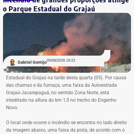
dentro do processo de contratação. Conforme o relatório,
o Parque Estadual do Grajaú
os mesmos agentes públicos participaram das etapas de
planejamento, julgamento e fiscalização do contrato,
Declaração de bens de Vinícius Cozzolino em 2022 — Foto:
comprometendo a segregação de funções.
Reprodução/Divulgacand
A auditoria também aponta indícios de restrição à
competitividade da licitação, observados pela baixa
variação entre as propostas apresentadas pelas
05/08/2026 19:22
Gabriel Gontijo
empresas concorrentes, além de falhas na elaboração do
Um incêndio de grandes proporções atinge o Parque
termo de referência.
Estadual do Grajaú na tarde desta quarta (05). Por causa
das chamas e da fumaça, uma faixa da Autoestrada
Outro ponto que chamou a atenção dos técnicos foi a
Grajaú-Jacarepaguá, no sentido Zona Norte, está
ausência de critérios objetivos para justificar a
inteditado na altura do km 1,5 no trecho do Engenho
contratação da equipe prevista. Em uma das fases do
Novo.
projeto, o contrato estimava a atuação de 76
profissionais durante 12 meses, com remuneração média
O local onde ocorre o incêndio se encontra no lado direito
superior a R$ 28 mil. Em alguns casos, como o de
da imagem abaixo, uma faixa da pista, de acordo com o
consultores especializados, os valores chegavam a quase