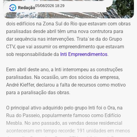
indicam que o instituto vinha sendo utilizado para
05/08/2026 18:29
Redação
descentralizar recursos públicos por meio de
O tradicional Edifício Mesbla, no Centro do Rio, e mais
contratações com baixo nível de controle, aproveitando a
dois edifícios na Zona Sul do Rio que estavam com obras
maior flexibilidade financeira conferida à natureza
paralisadas desde abril têm uma nova contrutora para
jurídica da autarquia.
dar sequência nas intervenções. Trata´se da do Grupo
CTV, que vai assumir os empreendimento que estavam
COM INFORMAÇÕES DO RJ2/TV GLOBO
sob responsabilidade da
Inti Empreendimentos
.
Declaração de Lauro Boto em 2010 — Foto: Reprodução/DivulgaCand
Eem abril deste ano, a Inti interrompeu as construções
paralisadas. Na ocasião, um dos sócios da empresa,
André Kieffer, declarou a falta de recursos como motivo
para a paralisação das obras.
O principal ativo adquirido pelo grupo Inti foi o Ora, na
Rua do Passeio, popularmente famoso como Edifício
Mesbla. No ano passado, as vendas desse residencial
aconteceram em tempo recorde: 191 unidades em menos