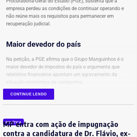
Procuradoria-Geral do Estado (PGE), sustenta que a
empresa perdeu as condições de continuar operando e
não reúne mais os requisitos para permanecer em
recuperação judicial.
Maior devedor do país
Na petição, a PGE afirma que o Grupo Manguinhos é o
maior devedor de impostos do país e argumenta que
relatórios financeiros apontam um agravamento da
situação econômica da companhia.
CONTINUE LENDO
Segundo o órgão, após registrar faturamento superior a
R$ 1 bilhão por mês em 2025, a empresa sofreu uma
queda contínua nas receitas, chegando a faturamento
praticamente zero no início de 2026.
MP entra com ação de impugnação
POLÍTICA
contra a candidatura de Dr. Flávio, ex-
Ainda de acordo com a procuradoria, o grupo continuou