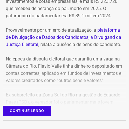
investimentos e cotas empresariais; e mais R$ 223.720
que recebeu de herança do pai, morto em 2025. O
patrimônio do parlamentar era R$ 39,1 mil em 2024.
Provavelmente por um erro de atualização, a
plataforma
de Divulgação de Dados dos Candidatos, a Divulgand da
Justiça Eleitoral
, relata a ausência de bens do candidato.
Na época da disputa eleitoral que garantiu uma vaga na
Câmara do Rio, Flavio Valle tinha dinheiro depositado em
contas correntes, aplicado em fundos de investimentos e
valores creditados como “outros bens e valores”.
Ex-subprefeito da Zona Sul do Rio na gestão de Eduardo
Paes (PSD), o vereador foi o parlamentar mais jovem
eleito na última legislatura da Câmara e agora disputa,
CONTINUE LENDO
pela primeira vez, o cargo de deputado estadual.