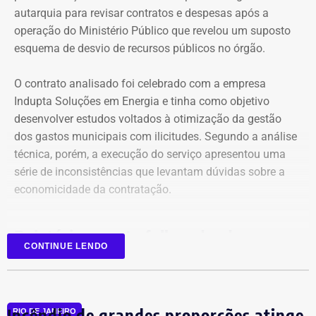
autarquia para revisar contratos e despesas após a
operação do Ministério Público que revelou um suposto
esquema de desvio de recursos públicos no órgão.
O contrato analisado foi celebrado com a empresa
Indupta Soluções em Energia e tinha como objetivo
desenvolver estudos voltados à otimização da gestão
dos gastos municipais com ilicitudes. Segundo a análise
técnica, porém, a execução do serviço apresentou uma
Declaração de bens de Vinícius Cozzolino em 2026 — Foto:
série de inconsistências que levantam dúvidas sobre a
Reprodução/Divulgacand
economicidade da contratação.
Relatório aponta falhas desde o
CONTINUE LENDO
planejamento
Entre as principais irregularidades identificadas pelos
Incêndio de grandes proporções atinge
auditores está a concentração de funções incompatíveis
RIO DE JANEIRO