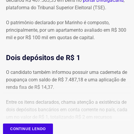
declarou R$ 407.503,55 em bens no
portal DivulgaCand
,
plataforma do Tribunal Superior Eleitoral (TSE).
O patrimônio declarado por Marinho é composto,
principalmente, por um apartamento avaliado em R$ 300
mil e por R$ 100 mil em quotas de capital.
Dois depósitos de R$ 1
O candidato também informou possuir uma caderneta de
poupança com saldo de R$ 7.487,18 e uma aplicação de
renda fixa de R$ 14,37.
Entre os itens declarados, chama atenção a existência de
dois depósitos bancários em conta corrente no país, cada
um no valor de R$ 1, totalizando R$ 2 em recursos
mantidos em contas correntes.
CONTINUE LENDO