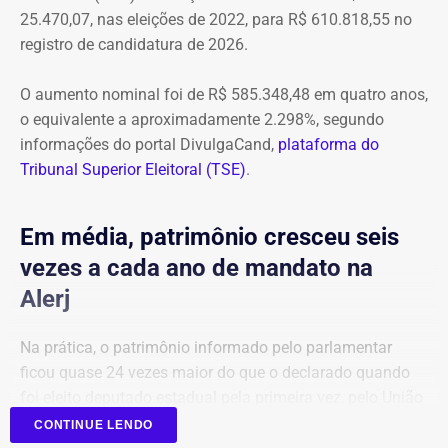
25.470,07, nas eleições de 2022, para R$ 610.818,55 no
processo em que Graciosa era réu no processo por
registro de candidatura de 2026.
lavagem de dinheiro, que se arrastava desde 2021.
O aumento nominal foi de R$ 585.348,48 em quatro anos,
Mas a decisão, e a condenação, acabaram saindo cinco
o equivalente a aproximadamente 2.298%, segundo
meses depois.
informações do portal DivulgaCand,
plataforma do
Tribunal Superior Eleitoral (TSE)
.
Na prática, a manifestação do ministro extinguiu o
processo — que perdeu a razão de existir após a
condenação e a determinação de perda de cargo no STJ
Em média, patrimônio cresceu seis
— e inviabilizou o pedido de extensão formulado por
vezes a cada ano de mandato na
Marco Antônio.
Alerj
Na prática, o patrimônio informado pelo parlamentar
ficou quase 24 vezes maior do que o declarado quando
foi eleito deputado estadual pela primeira vez, pelo União
Brasil.
CONTINUE LENDO