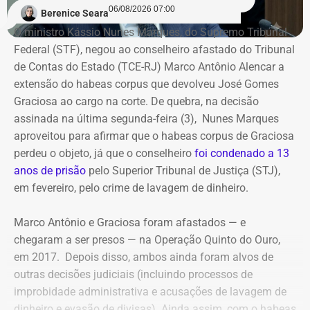
06/08/2026 07:00
Berenice Seara
O ministro Kássio Nunes Marques, do Supremo Tribunal
Federal (STF), negou ao conselheiro afastado do Tribunal
de Contas do Estado (TCE-RJ) Marco Antônio Alencar a
extensão do habeas corpus que devolveu José Gomes
Graciosa ao cargo na corte. De quebra, na decisão
assinada na última segunda-feira (3), Nunes Marques
aproveitou para afirmar que o habeas corpus de Graciosa
perdeu o objeto, já que o conselheiro
foi condenado a 13
anos de prisão
pelo Superior Tribunal de Justiça (STJ),
em fevereiro, pelo crime de lavagem de dinheiro.
Marco Antônio e Graciosa foram afastados — e
chegaram a ser presos — na Operação Quinto do Ouro,
em 2017. Depois disso, ambos ainda foram alvos de
outras decisões judiciais (incluindo processos de
improbidade administrativa e acusações de lavagem de
dinheiro e evasão de divisas). Ainda assim, com o habeas