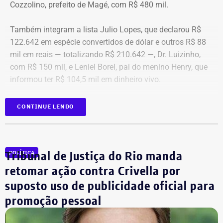
Cozzolino, prefeito de Magé, com R$ 480 mil.
Também integram a lista Julio Lopes, que declarou R$
122.642 em espécie convertidos de dólar e outros R$ 88
mil em reais — totalizando R$ 210.642 —, Dr. Luizinho,
com R$ 150 mil, e Leniel Borel, pai do menino Henry, que
informou ter R$ 104,5 mil em dinheiro vivo.
Candidato
Valor declarado em
CONTINUE LENDO
Bebeto
R$ 840.000,00
Renato Cozzolino
R$ 480.000,00
Julio Lopes
R$ 210.642,00*
Tribunal de Justiça do Rio manda
POLÍTICA
Dr. Luizinho
R$ 150.000,00
retomar ação contra Crivella por
Leniel Borel
R$ 104.500,00
suposto uso de publicidade oficial para
*Valor correspondente à soma de R$ 122.642,00 em espécie
promoção pessoal
convertidos de dólar e R$ 88.000,00 em reais declarados em dinheiro
vivo.