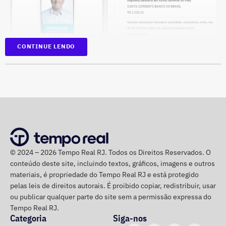
CONTINUE LENDO
Na disputa de 2022, quando foi eleito para a Câmara dos
Deputados, o parlamentar havia informado R$
1.065.439,98 em bens. Na época, mantinha R$ 50 mil em
© 2024 – 2026 Tempo Real RJ. Todos os Direitos Reservados. O
dinheiro vivo.
conteúdo deste site, incluindo textos, gráficos, imagens e outros
materiais, é propriedade do Tempo Real RJ e está protegido
Em quatro anos, o patrimônio de Bebeto cresceu R$
pelas leis de direitos autorais. É proibido copiar, redistribuir, usar
ou publicar qualquer parte do site sem a permissão expressa do
1.892.881,58, alta de 177,7%. Já o valor mantido em
Tempo Real RJ.
espécie saltou de R$ 50 mil para R$ 840 mil, aumento de
Categoria
Siga-nos
R$ 790 mil, ou 1.580%.