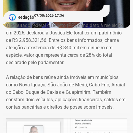
A acusação afirma que esses canais passaram a
07/08/2026 17:36
apresentar Crivella como responsável direto por obras,
Redação
serviços e programas públicos. Um exemplo disso,
O deputado federal o Bebeto (PP), candidato à reeleição
segundo a Ação Popular, foram as publicações em que
em 2026, declarou à Justiça Eleitoral ter um patrimônio
Crivella aparece anunciando entregas de obras e
de R$ 2.958.321,56. Entre os bens informados, chama
reformas de praças, além de mensagens em primeira
atenção a existência de R$ 840 mil em dinheiro em
pessoa, como: “Estamos aqui recuperando os aparelhos
espécie, valor que representa cerca de 28% do total
da praça”.
declarado pelo parlamentar.
*Com informações do g1
A relação de bens reúne ainda imóveis em municípios
como Nova Iguaçu, São João de Meriti, Cabo Frio, Arraial
do Cabo, Duque de Caxias e Guapimirim. Também
constam dois veículos, aplicações financeiras, saldos em
contas bancárias e direitos de posse sobre imóveis.