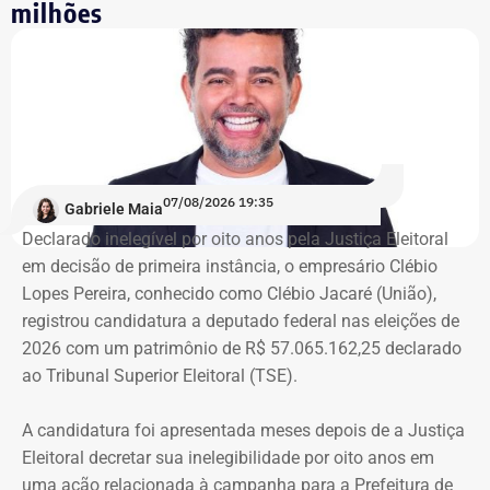
milhões
ocupação aconteceu após quatro
despdejos
Integrante do Movimento de Luta nos Bairros, Vilas e
Favelas (MLB), dona Enita afirmou que o grupo de
ocupantes chegou ao atual prédio depois de sofrer quatro
despejos.
07/08/2026 19:35
Gabriele Maia
Declarado inelegível por oito anos pela Justiça Eleitoral
“Nós já sofremos quatro despejos. O objetivo da
em decisão de primeira instância, o empresário Clébio
ocupação é justamente dar ao imóvel uma função social
Lopes Pereira, conhecido como Clébio Jacaré (União),
que atenda as necessidades básicas das famílias. Desde
registrou candidatura a deputado federal nas eleições de
que eu entrei no MLB nunca faltou comida. Só o que falta
2026 com um patrimônio de R$ 57.065.162,25 declarado
mesmo é um teto, um lar para morar. Queremos fazer
ao Tribunal Superior Eleitoral (TSE).
valer um direito constitucional que nunca foi cumprido”
A candidatura foi apresentada meses depois de a Justiça
A Central de Movimentos Populares do Rio de Janeiro
Eleitoral decretar sua inelegibilidade por oito anos em
(CMPRJ) emitiu nota de apoio e solidariedade e lembrou
uma ação relacionada à campanha para a Prefeitura de
que as famílias lutam há anos pelo direito à moradia com