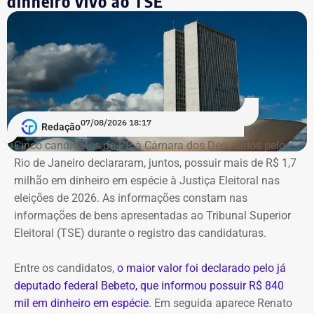
dinheiro vivo ao TSE
Segundo as investigações, a refinaria importava
combustível quase pronto, mas fingia que o material era
matéria-prima e simulava uma operação de refino na sua
unidade fantasma de Manguinhos.
A Polícia Federal indica que a operação era feita de
07/08/2026 18:17
Redação
fachada para não pagar o ICMS na chegada do
Cinco candidatos do PP à Câmara dos Deputados pelo
combustível ao país. Com a Refit postergava de
Rio de Janeiro declararam, juntos, possuir mais de R$ 1,7
pagamentos de impostos, a empresa só deveria pagar o
milhão em dinheiro em espécie à Justiça Eleitoral nas
tributo no momento da venda para o consumidor final,
eleições de 2026. As informações constam nas
algo que nunca foi feito, de acordo com a investigação.
informações de bens apresentadas ao Tribunal Superior
Eleitoral (TSE) durante o registro das candidaturas.
*Com informações do blog do Octávio Guedes, do portal
g1
Entre os candidatos,
o maior valor foi declarado pelo já
deputado federal Bebeto, que informou possuir R$ 840
mil em dinheiro em espécie
. Em seguida aparece Renato