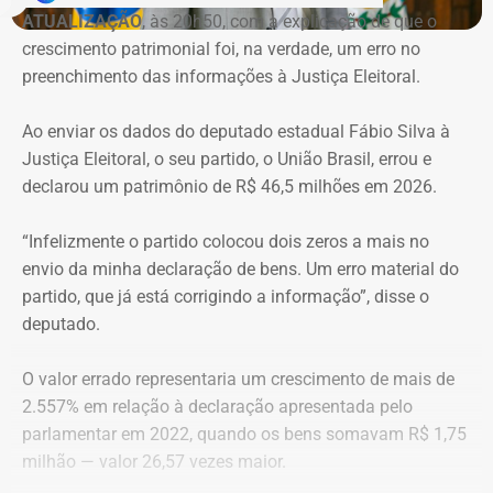
ATUALIZAÇÃO
, às 20h50, com a explicação de que o
crescimento patrimonial foi, na verdade, um erro no
Imóvel de Eduardo Bolsonaro será leiloado por um valor 36% menor ao que
preenchimento das informações à Justiça Eleitoral.
vale originalmente — Foto: REprodução/Google Maps.
Ao enviar os dados do deputado estadual Fábio Silva à
O apartamento que vai à leilão fica na Avenida Pasteu e
Justiça Eleitoral, o seu partido, o União Brasil, errou e
tem cerca de 101 metros quadrados. O imóvel se
declarou um patrimônio de R$ 46,5 milhões em 2026.
encontra no terceiro andar de um edifício de frente para a
Baía de Guanabara.
“Infelizmente o partido colocou dois zeros a mais no
envio da minha declaração de bens. Um erro material do
A Caixa Econômica tentou intimar pessoalmente o ex-
partido, que já está corrigindo a informação”, disse o
deputado federal. Mas como não conseguiu localizá-lo,
deputado.
promoveu a intimação por edital eletrônico publicado nos
dias 5, 6 e 7 de novembro de 2025, concedendo o prazo
O valor errado representaria um crescimento de mais de
legal para regularização da dívida. Posteriormente, a
2.557% em relação à declaração apresentada pelo
propriedade foi consolidada em nome da Caixa em 30 de
parlamentar em 2022, quando os bens somavam R$ 1,75
março de 2026 por causa da falta de pagamento.
milhão — valor 26,57 vezes maior.