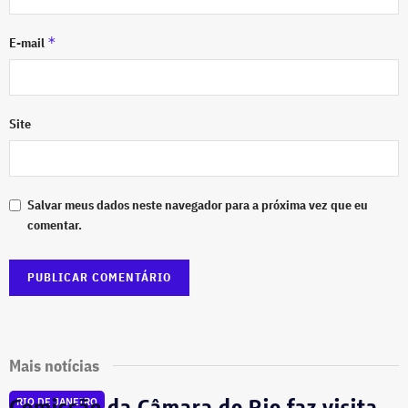
*
E-mail
Site
Salvar meus dados neste navegador para a próxima vez que eu
comentar.
Mais notícias
Comissão da Câmara do Rio faz visita
RIO DE JANEIRO