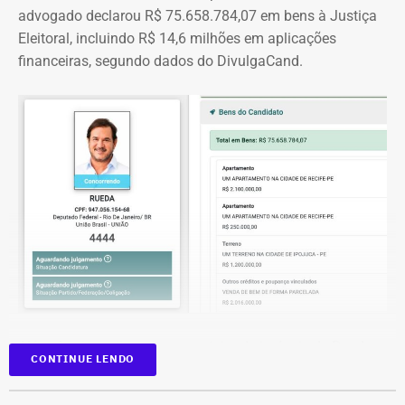
advogado declarou R$ 75.658.784,07 em bens à Justiça
Eleitoral, incluindo R$ 14,6 milhões em aplicações
financeiras, segundo dados do DivulgaCand.
Deputado Fábio Silva em declaração de bens em 2026 — Foto:
Reprodução/Divulgacand
Além dos investimentos, a carteira de imóveis de Rueda
CONTINUE LENDO
se espalha por seis cidades de quatro estados. Na
declaração aparecem casas, apartamentos, terrenos e