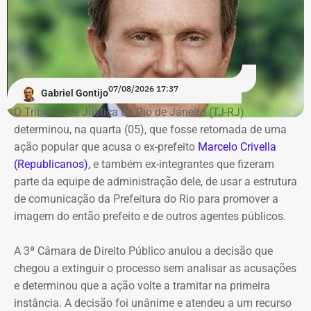
Os dados são públicos e ficam disponíveis para consulta
no sistema DivulgaCandContas, do TSE.
07/08/2026 17:37
Gabriel Gontijo
O Tribunal de Justiça do Rio de Janeiro (TJ-RJ)
determinou, na quarta (05), que fosse retomada de uma
ação popular que acusa o ex-prefeito
Marcelo Crivella
(Republicanos),
e também ex-integrantes que fizeram
parte da equipe de administração dele, de usar a estrutura
de comunicação da Prefeitura do Rio para promover a
imagem do então prefeito e de outros agentes públicos.
A 3ª Câmara de Direito Público anulou a decisão que
chegou a extinguir o processo sem analisar as acusações
e determinou que a ação volte a tramitar na primeira
instância. A decisão foi unânime e atendeu a um recurso