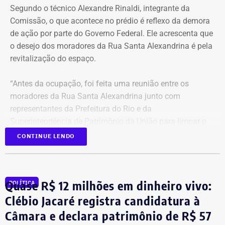
Segundo o técnico Alexandre Rinaldi, integrante da
Comissão, o que acontece no prédio é reflexo da demora
de ação por parte do Governo Federal. Ele acrescenta que
o desejo dos moradores da Rua Santa Alexandrina é pela
revitalização do espaço.
“Antes da ocupação, foi feita uma reunião entre os
moradores da Rua Santa Alexandrina junto com
representantes da Prefeitura do Rio e da
Superintendência de Patrimônio da União para limpar o
terreno até passar para o Arquivo Nacional. Mas o
CONTINUE LENDO
Governo Federal demorou tanto para agir que hoje
aconteceu essa ocupação. O desejo dos moradores daqui
é pela revitalização do prédio com essa nova função”,
Quase R$ 12 milhões em dinheiro vivo:
POLÍTICA
comentou.
Clébio Jacaré registra candidatura à
Câmara e declara patrimônio de R$ 57
Integrante de movimento afirma que