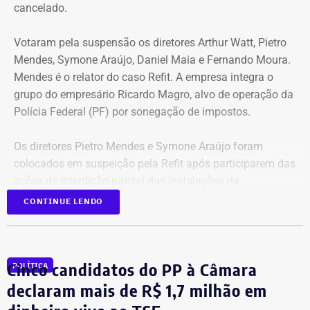
espécie.
cancelado.
Votaram pela suspensão os diretores Arthur Watt, Pietro
Mendes, Symone Araújo, Daniel Maia e Fernando Moura.
Mendes é o relator do caso Refit. A empresa integra o
grupo do empresário Ricardo Magro, alvo de operação da
Polícia Federal (PF) por sonegação de impostos.
Os diretores Pietro Mendes e Symone Araújo foram
colocados em suspeição pela Refit após participarem das
ações de interdição parcial das instalações da
companhia em setembro de 2025.
CONTINUE LENDO
Mercedes-Benz AMG G63, veículo semelhante ao declarado por Antonio
Eles chegaram a ser afastados do processo pelo Tribunal
Rueda em sua prestação de bens à Justiça Eleitoral – Foto:
Regional Federal da 1ª Região (TRF1). Em decisão
Cinco candidatos do PP à Câmara
Reprodução/Internet
POLÍTICA
liminar, porém, o Superior Tribunal de Justiça (STJ)
garantiu a participação dos dois diretores na votação até
declaram mais de R$ 1,7 milhão em
que o mérito da questão seja analisado pela Corte.