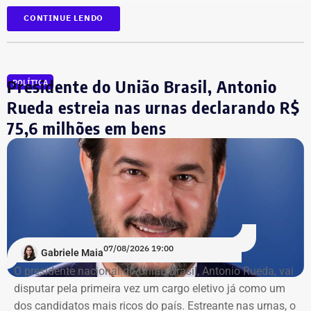
*Com informação do blog de Ruben Berta, do portal
As informações foram obtidas no
DivulgaCand, portal do
CONTINUE LENDO
Ururau, e também do portal g1
Tribunal Superior de Justiça (TSE)
onde os próprios
candidatos declaram seus patrimônios.
Presidente do União Brasil, Antonio
POLÍTICA
Fábio Silva foi eleito deputado estadual em 2018 e
reeleito em 2022. Ele busca mais uma reeleição para a
Rueda estreia nas urnas declarando R$
Assembleia Legislativa do Rio (Alerj).
75,6 milhões em bens
07/08/2026 19:00
Gabriele Maia
O presidente nacional do União Brasil, Antonio Rueda, vai
disputar pela primeira vez um cargo eletivo já como um
dos candidatos mais ricos do país. Estreante nas urnas, o