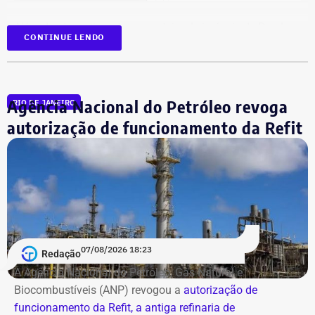
Reprodução/Divulgacand
Além dos investimentos, a carteira de imóveis de Rueda
CONTINUE LENDO
se espalha por seis cidades de quatro estados. Na
declaração aparecem casas, apartamentos, terrenos e
salas comerciais em Brasília, Recife, Ipojuca, Maragogi,
São Paulo e Rio de Janeiro.
Agência Nacional do Petróleo revoga
RIO DE JANEIRO
autorização de funcionamento da Refit
Entre os imóveis de maior valor estão uma casa em
Brasília avaliada em R$ 8,37 milhões, um lote na capital
federal de R$ 4,89 milhões e um apartamento em São
Paulo declarado por R$ 4,11 milhões. Há ainda um
Deputado Fábio Silva em declaração de bens em 2022 — Foto:
apartamento financiado na cidade do Rio de Janeiro,
Reprodução/Divulgacand
estimado em R$ 1,61 milhão.
07/08/2026 18:23
Redação
Antonio Rueda declara Mercedes de
A Agência Nacional do Petróleo, Gás Natural e
R$ 2,35 milhões
Biocombustíveis (ANP) revogou a
autorização de
funcionamento da Refit, a antiga refinaria de