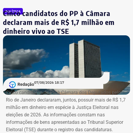
Rueda em sua prestação de bens à Justiça Eleitoral – Foto:
Regional Federal da 1ª Região (TRF1). Em decisão
Cinco candidatos do PP à Câmara
Reprodução/Internet
POLÍTICA
liminar, porém, o Superior Tribunal de Justiça (STJ)
garantiu a participação dos dois diretores na votação até
declaram mais de R$ 1,7 milhão em
que o mérito da questão seja analisado pela Corte.
dinheiro vivo ao TSE
Segundo as investigações, a refinaria importava
combustível quase pronto, mas fingia que o material era
matéria-prima e simulava uma operação de refino na sua
unidade fantasma de Manguinhos.
A Polícia Federal indica que a operação era feita de
07/08/2026 18:17
Redação
fachada para não pagar o ICMS na chegada do
Cinco candidatos do PP à Câmara dos Deputados pelo
combustível ao país. Com a Refit postergava de
Rio de Janeiro declararam, juntos, possuir mais de R$ 1,7
pagamentos de impostos, a empresa só deveria pagar o
milhão em dinheiro em espécie à Justiça Eleitoral nas
tributo no momento da venda para o consumidor final,
eleições de 2026. As informações constam nas
algo que nunca foi feito, de acordo com a investigação.
informações de bens apresentadas ao Tribunal Superior
Eleitoral (TSE) durante o registro das candidaturas.
*Com informações do blog do Octávio Guedes, do portal