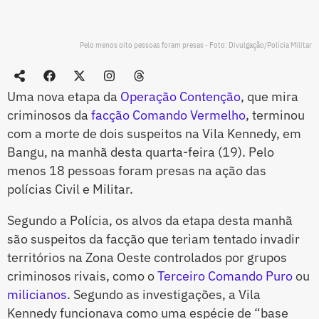
Pelo menos oito pessoas foram presas - Foto: Divulgação/Polícia Militar
Uma nova etapa da
Operação Contenção
, que mira
criminosos da
facção Comando Vermelho
, terminou
com a morte de dois suspeitos na Vila Kennedy, em
Bangu, na manhã desta quarta-feira (19). Pelo
menos 18 pessoas foram presas na ação das
polícias Civil e Militar.
Segundo a Polícia, os alvos da etapa desta manhã
são suspeitos da facção que teriam tentado invadir
territórios na Zona Oeste controlados por grupos
criminosos rivais, como o
Terceiro Comando Puro
ou
milicianos
. Segundo as investigações, a Vila
Kennedy funcionava como uma espécie de “base