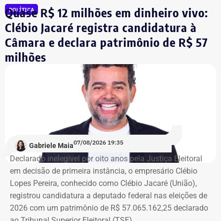
Quase R$ 12 milhões em dinheiro vivo:
POLÍTICA
comentou.
Clébio Jacaré registra candidatura à
Câmara e declara patrimônio de R$ 57
Integrante de movimento afirma que
milhões
ocupação aconteceu após quatro
despdejos
Integrante do Movimento de Luta nos Bairros, Vilas e
Favelas (MLB), dona Enita afirmou que o grupo de
ocupantes chegou ao atual prédio depois de sofrer quatro
despejos.
07/08/2026 19:35
Gabriele Maia
Declarado inelegível por oito anos pela Justiça Eleitoral
“Nós já sofremos quatro despejos. O objetivo da
em decisão de primeira instância, o empresário Clébio
ocupação é justamente dar ao imóvel uma função social
Lopes Pereira, conhecido como Clébio Jacaré (União),
que atenda as necessidades básicas das famílias. Desde
registrou candidatura a deputado federal nas eleições de
que eu entrei no MLB nunca faltou comida. Só o que falta
2026 com um patrimônio de R$ 57.065.162,25 declarado
mesmo é um teto, um lar para morar. Queremos fazer
ao Tribunal Superior Eleitoral (TSE).