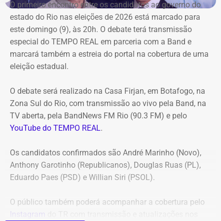
O primeiro encontro entre os candidatos ao ⁠governo do
firmado com a Geo Ambiental para o mesmo fim
estado do Rio nas eleições de 2026 está marcado para
(locação de maquinários e equipamentos). Na ocasião, a
este domingo (9), às 20h. O debate terá transmissão
Corte ordenou também a suspensão imediata dos
especial do TEMPO REAL em parceria com a Band e
pagamentos decorrentes do acordo milionário, que
marcará também a estreia do portal na cobertura de uma
ultrapassava R$ 100 milhões.
eleição estadual.
O acórdão acolheu o voto da conselheira Marianna
O debate será realizado na Casa Firjan, em Botafogo, na
Montebello Willeman, que apontou uma série de
Zona Sul do Rio, com transmissão ao vivo pela Band, na
irregularidades no planejamento da concorrência
TV aberta, pela BandNews FM Rio (90.3 FM) e pelo
eletrônica SRP nº 041/2025 e concluiu que os problemas
YouTube do TEMPO REAL
.
comprometem a competitividade do certame e, além
disso, impedem a manutenção do contrato firmado entre
Os candidatos confirmados são André Marinho (Novo),
a Secretaria Municipal de Obras e Agricultura e a empresa
Anthony Garotinho (Republicanos), Douglas Ruas (PL),
vencedora.
Eduardo Paes (PSD) e Willian Siri (PSOL).
Entre as principais falhas identificadas pelo TCE
estão a
O público também poderá acompanhar a cobertura pelo
ausência de estudo comparativo entre a locação e a
Instagram
do TR com transmissão e atualizações nos
compra dos equipamentos
, inconsistências na estimativa