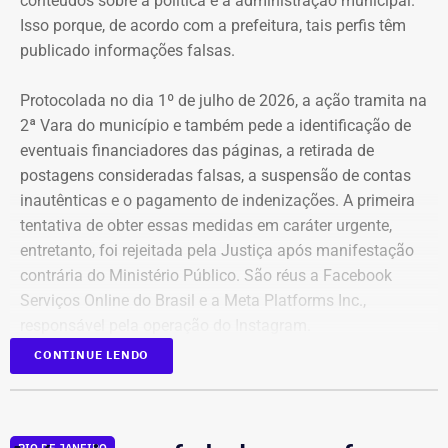
conteúdos sobre a política e a administração municipal.
Isso porque, de acordo com a prefeitura, tais perfis têm
publicado informações falsas.
Protocolada no dia 1º de julho de 2026, a ação tramita na
2ª Vara do município e também pede a identificação de
eventuais financiadores das páginas, a retirada de
postagens consideradas falsas, a suspensão de contas
inautênticas e o pagamento de indenizações. A primeira
tentativa de obter essas medidas em caráter urgente,
entretanto, foi rejeitada pela Justiça após manifestação
contrária do Ministério Público. São réus a Facebook
Serviços Online do Brasil e a Meta Platforms Inc.,
responsável pela operação do Instagram.
CONTINUE LENDO
Os administradores dos perfis não foram incluídos no
Declaração de bens de Bernardo Rossi em 2026 — Foto:
processo porque, segundo a prefeitura, não foi possível
Reprodução/Divulgacand
conseguir a identificação dos responsáveis. O processo
RIO DE JANEIRO