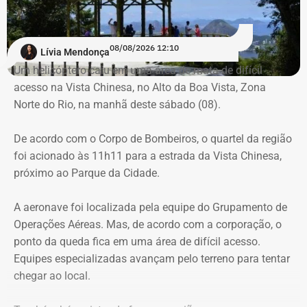
mobilizados.
Para dar apoio às buscas do Corpo de Bombeiros, o
08/08/2026 12:10
Lívia Mendonça
ICMBio informou que um pequeno e restrito trecho da
Um helicóptero caiu em uma área de mata de difícil
Estrada da Vista Chinesa, em frente ao pagode chinês da
acesso na Vista Chinesa, no Alto da Boa Vista, Zona
Vista Chinesa, foi interditado. A Vista Chinesa fica dentro
Norte do Rio, na manhã deste sábado (08).
do Parque Nacional da Tijuca
Trecho da argumentação da prefeitura de Búzios sobre a morte de uma
De acordo com o Corpo de Bombeiros, o quartel da região
criança de 2 anos — Foto: Reprodução.
foi acionado às 11h11 para a estrada da Vista Chinesa,
próximo ao Parque da Cidade.
O pedido de Búzios à Justiça
A aeronave foi localizada pela equipe do Grupamento de
Em caráter urgente, antes da apresentação da defesa das
Operações Aéreas. Mas, de acordo com a corporação, o
empresas, a prefeitura solicitou:
ponto da queda fica em uma área de difícil acesso.
Equipes especializadas avançam pelo terreno para tentar
Preservação integral dos registros dos nove perfis;
chegar ao local.
Entrega dos dados de titulares e administradores;
Identificação de anunciantes e financiadores;