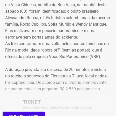
digitais do grupo, acompanhando desde os momentos
Valber Rodrigues Januário, que assina o novo aditivo de
da Vista Chinesa, no Alto da Boa Vista, na manhã deste
que antecedem o debate até a transmissão ao vivo.
R$ 16,9 milhões publicado esta semana, foi notificado a
sábado (08), foram identificadas: o piloto brasileiro
apresentar defesa no processo do TCE.
Alessandro Rocha; e três turistas colombianas da mesma
Com tradição na realização de debates eleitorais, a Band
família, Rocio Cubillos, Sofia Murillo e Wendy Manrique.
promove o encontro como um espaço para o confronto
Elas realizavam um passeio panorâmico em uma
Diferença de processos
de ideias e para que os eleitores conheçam as propostas
aeronave sem portas antes do acidente.
dos candidatos. A mediação será da jornalista Adriana
As três contrataram uma volta pelos pontos turísticos do
Vale ressaltar que, diferentemente da Concorrência nº
Araújo.
Rio na modalidade “doors off” (sem as portas), que é
041/2025 que foi objeto de determinação de anulação
oferecido pela empresa Voos Rio Panorâmico (VRP).
pelo TCE, o aditivo recém-publicado é referente a um
Como vai ser o debate
procedimento licitatório anterior: a Concorrência SRP nº
A duração prevista era de cerca de 20 minutos e incluía
036/2022.
no roteiro o sobrevoo da Floresta da Tijuca, local onde o
O formato do debate consiste em três blocos de
helicóptero caiu. De acordo com o próprio comprovante
perguntas e respostas, confrontos diretos entre os
Ainda que se trate de licitações distintas, a manutenção
de pagamento, elas pagaram R$ 2.550 pelo passeio.
participantes e espaço para considerações finais.
dos pagamentos e a prorrogação milionária a favor da
Geo Ambiental Empreendimentos LTDA ocorrem
A ordem das perguntas será definida por sorteio, e o
exatamente no momento em que a conduta da Secretaria
mediador apenas fará a condução do debate. Esgotados
de Obras e os contratos de aluguel de maquinário pesado