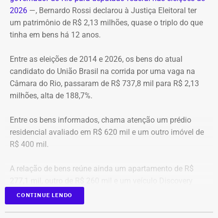
A operação mobilizou cerca de 40 militares, 11 viaturas e
Pré-hora: 19h, com cobertura especial pelo YouTube do
2026
—, Bernardo Rossi declarou à Justiça Eleitoral ter
4 unidades operacionais.
TEMPO REAL
um patrimônio de R$ 2,13 milhões, quase o triplo do que
tinha em bens há 12 anos.
Com informações do portal “g1”.
Entre as eleições de 2014 e 2026, os bens do atual
candidato do União Brasil na corrida por uma vaga na
Câmara do Rio, passaram de R$ 737,8 mil para R$ 2,13
milhões, alta de 188,7%.
Entre os bens informados, chama atenção um prédio
residencial avaliado em R$ 620 mil e um outro imóvel de
R$ 400 mil.
A relação de bens reúne ainda um apartamento de R$
277,1 mil, outro de R$ 260 mil e um veículo Discovery
D300, ano 2023, declarado por R$ 330 mil. Também
CONTINUE LENDO
aparecem na lista cerca de R$ 177 mil em aplicações e
fundos.