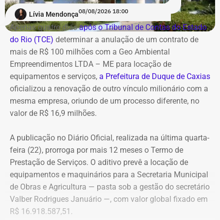
reforçou auditorias internas em parceria com o GSI e a
08/08/2026 18:00
Lívia Mendonça
Casa Civil.
Apenas quatro dias
após o Tribunal de Contas do Estado
do Rio (TCE)
determinar a anulação de um contrato de
A empresa também destaca que não possui SUVs
mais de R$ 100 milhões com a Geo Ambiental
blindados em sua frota própria, razão pela qual optou
Empreendimentos LTDA – ME para locação de
pela locação dos veículos por meio de adesão à ata do
equipamentos e serviços,
a Prefeitura de Duque de Caxias
GSI.
oficializou a renovação de outro vínculo milionário com a
mesma empresa, oriundo de um processo diferente, no
Os veículos serão destinados exclusivamente aos
valor de R$ 16,9 milhões.
diretores das áreas Financeira (DFI), Jurídica (DJU),
Suprimentos (DSU) e Segurança e Governança (DSG). O
A publicação no Diário Oficial, realizada na última quarta-
contrato foi firmado com a empresa Rei dos Blindados
feira (22), prorroga por mais 12 meses o Termo de
Locação de Veículos Ltda. e prevê a locação de quatro
Prestação de Serviços. O aditivo prevê a locação de
SUVs zero quilômetro, com blindagem nível III-A, sem
equipamentos e maquinários para a Secretaria Municipal
motorista e sem fornecimento de combustível.
de Obras e Agricultura — pasta sob a gestão do secretário
Valber Rodrigues Januário —, com valor global fixado em
Cada automóvel custará R$ 8.977,78 por mês,
R$ 16.918.587,51.