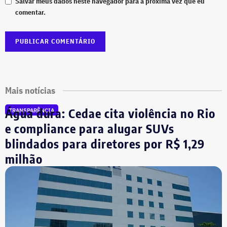
Salvar meus dados neste navegador para a próxima vez que eu
comentar.
Mais notícias
Água dura: Cedae cita violência no Rio
TRANSPARÊNCIA
e compliance para alugar SUVs
blindados para diretores por R$ 1,29
milhão