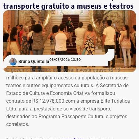
integralmente. Em setembro, a sala também abrigará a
transporte gratuito a museus e teatros
Trecho da ação civil pública que pede a investigação de nove páginas no
mostra “Abolicionistas Brasileiras”.
Instagram sobre Búzios — Foto: Reprodução.
Com informações do colunista Ancelmo Gois, do Jornal
“O Globo”.
Na ação, a prefeitura também pede informações
cadastrais, endereços eletrônicos, telefones, IPs,
08/08/2026 13:30
dispositivos utilizados, histórico de nomes,
Bruno Quintella
administradores atuais e anteriores, contas vinculadas,
O governo do estado do Rio vai investir quase R$ 13
meios de recuperação, contas publicitárias e dados de
milhões para ampliar o acesso da população a museus,
pagamento. Com isso, a Meta também seria obrigada a
teatros e outros equipamentos culturais. A Secretaria de
elaborar uma tabela comparativa, indicando se os perfis
Estado de Cultura e Economia Criativa formalizou
compartilham telefones, dispositivos, endereços de IP,
contrato de R$ 12.978.000 com a empresa Elite Turística
administradores, contas de anúncios, meios de
Ltda. para a prestação de serviços de transporte
pagamento ou gerenciadores de negócios.
destinados ao Programa Passaporte Cultural e projetos
correlatos.
Ação também requer anúncios e