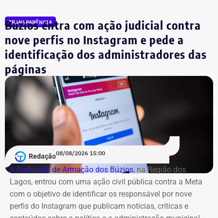
Búzios entra com ação judicial contra
TRANSPARÊNCIA
nove perfis no Instagram e pede a
identificação dos administradores das
páginas
08/08/2026 15:00
Redação
A Prefeitura de Armação dos Búzios
, na Região dos
Lagos, entrou com uma ação civil pública contra a Meta
com o objetivo de identificar os responsável por nove
perfis do Instagram que publicam notícias, críticas e