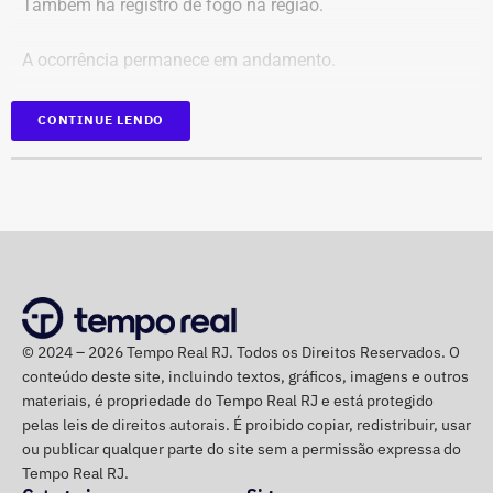
Também há registro de fogo na região.
Cruzamento técnico das informações das contas;
Retirada das publicações relacionadas no processo;
A ocorrência permanece em andamento.
Interrupção de anúncios e impulsionamentos;
Suspensão temporária de contas que não fossem
*Em atualização
CONTINUE LENDO
vinculadas a pessoas autênticas;
Proibição de distribuição paga por contas ainda não
identificadas;
Multa diária de R$ 50 mil por obrigação descumprida.
A prefeitura pediu que a multa seja aplicada
separadamente de acordo com o perfil, publicação,
campanha ou conjunto de dados.
No julgamento definitivo, o município pretende obter a
© 2024 – 2026 Tempo Real RJ. Todos os Direitos Reservados. O
conteúdo deste site, incluindo textos, gráficos, imagens e outros
remoção permanente dos conteúdos considerados
materiais, é propriedade do Tempo Real RJ e está protegido
ilícitos, a desativação das contas comprovadamente
pelas leis de direitos autorais. É proibido copiar, redistribuir, usar
falsas ou utilizadas continuamente para ilegalidades e a
ou publicar qualquer parte do site sem a permissão expressa do
exclusão de cópias idênticas das publicações.
Tempo Real RJ.