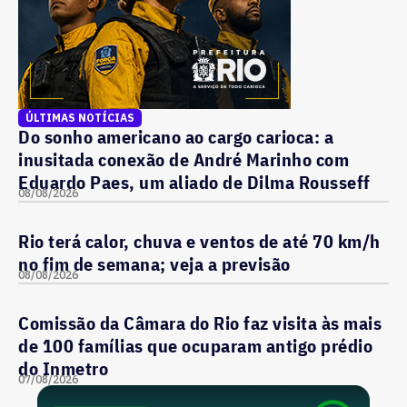
ÚLTIMAS NOTÍCIAS
Do sonho americano ao cargo carioca: a
inusitada conexão de André Marinho com
Eduardo Paes, um aliado de Dilma Rousseff
08/08/2026
Rio terá calor, chuva e ventos de até 70 km/h
no fim de semana; veja a previsão
08/08/2026
Comissão da Câmara do Rio faz visita às mais
de 100 famílias que ocuparam antigo prédio
do Inmetro
07/08/2026