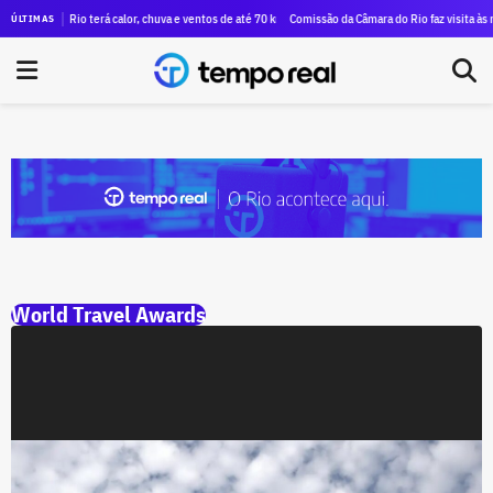
rioca: a inusitada conexão de André Marinho com Eduardo Paes, um aliado de Dilma Rousseff
Rio terá calor, chuva e ventos de até 70 km/h no fim de semana; veja a previsão
Comissão da Câmara do Rio faz visita às m
ÚLTIMAS
World Travel Awards