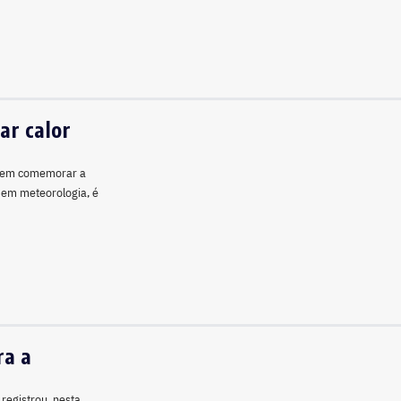
ar calor
podem comemorar a
 em meteorologia, é
ra a
registrou, nesta