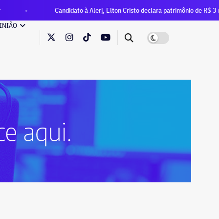
Candidato à Alerj, Elton Cristo declara patrimônio de R$ 3 milhões — quase 
INIÃO