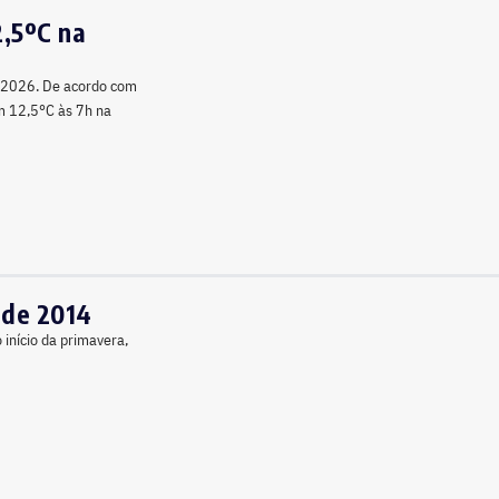
2,5ºC na
e 2026. De acordo com
m 12,5°C às 7h na
sde 2014
 início da primavera,