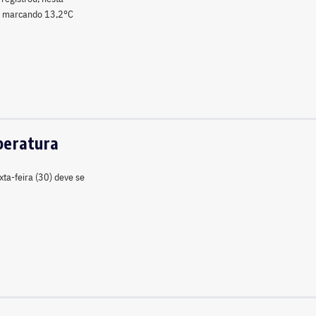
os marcando 13,2°C
mperatura
xta-feira (30) deve se