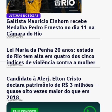
ÚLTIMAS NOTÍCIAS
Gaitista Mauricio Einhorn recebe
Medalha Pedro Ernesto no dia 11 na
Câmara do Rio
06/08/2026
Lei Maria da Penha 20 anos: estado
do Rio tem alta em quatro dos cinco
índices de violência contra a mulher
06/08/2026
Candidato à Alerj, Elton Cristo
declara patrimônio de R$ 3 milhões —
quase oito vezes maior do que em
2018
06/08/2026