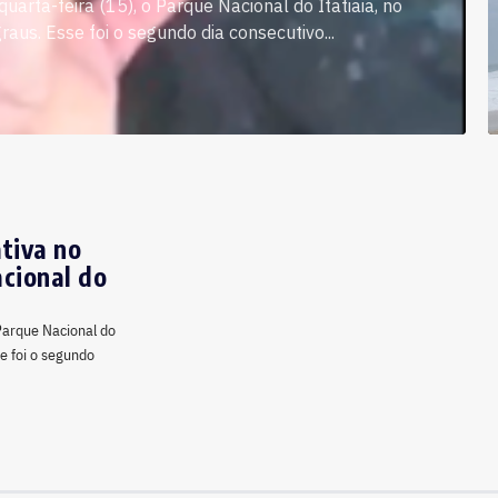
quarta-feira (15), o Parque Nacional do Itatiaia, no
aus. Esse foi o segundo dia consecutivo...
tiva no
acional do
 Parque Nacional do
se foi o segundo