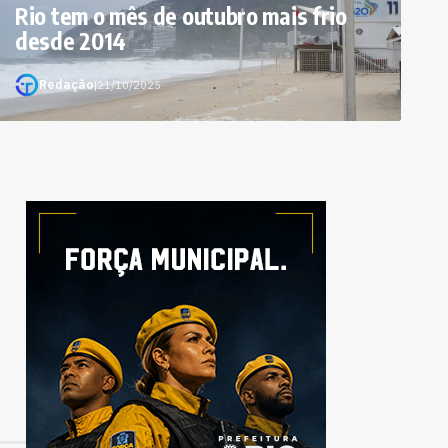
Rio tem o mês de outubro mais frio
desde 2014
Redação
|
21/10/2025