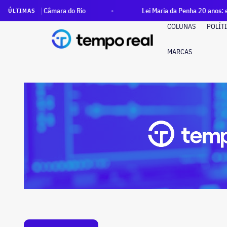
mara do Rio
Lei Maria da Penha 20 anos: estado do Rio tem a
ÚLTIMAS
COLUNAS
POLÍT
MARCAS