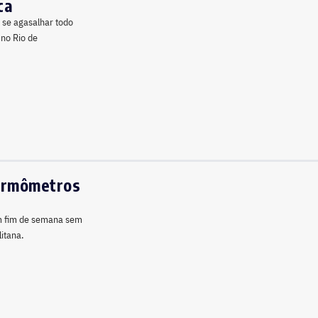
ca
 se agasalhar todo
 no Rio de
termômetros
um fim de semana sem
itana.