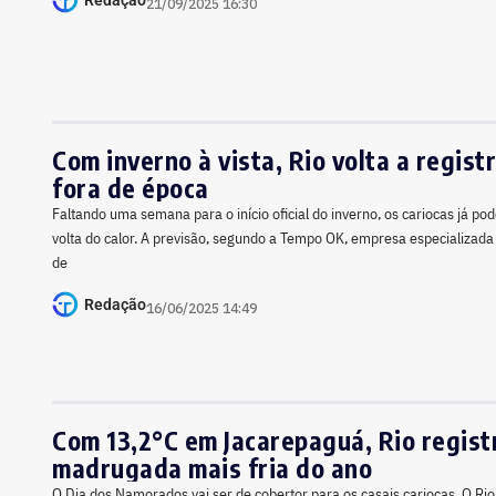
Redação
21/09/2025 16:30
Com inverno à vista, Rio volta a registr
fora de época
Faltando uma semana para o início oficial do inverno, os cariocas já 
volta do calor. A previsão, segundo a Tempo OK, empresa especializada
de
Redação
16/06/2025 14:49
Com 13,2°C em Jacarepaguá, Rio regist
madrugada mais fria do ano
O Dia dos Namorados vai ser de cobertor para os casais cariocas. O Rio 