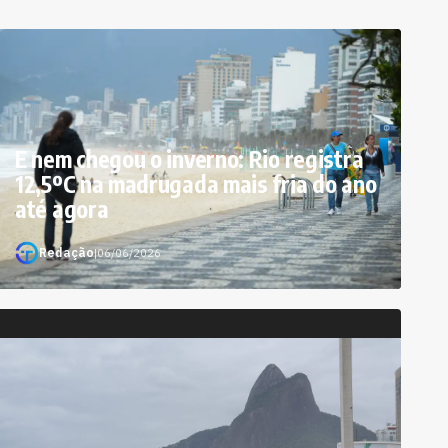
E nem chegou o inverno: Rio registra
12,5ºC na madrugada mais fria do ano
até agora
Redação
|
06/06/2026