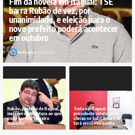
Fim da novela em Itaguaí: TSE
barra Rubão de vez, por
unanimidade, e eleição para o
novo prefeito poderá acontecer
em outubro
Redação
|
23/06/2026
Rubão, prefeito de Itaguaí,
Treta em Itaguaí: com
inscreve candidatura ao que
presidente retido pelas
pode ser seu ‘terceiro
cheias no Sul, Câmara só
mandato’
terá sessão na quinta