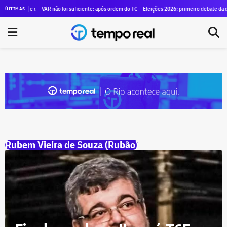
cia no Rio e compliance para alugar SUVs blindados para diretores por R$ 1,29 milhão
VAR não foi suficiente: após ordem do TCE para anular contrato de mais de R$ 10
Eleições 2026: primeiro debate da dis
ÚLTIMAS
Rubem Vieira de Souza (Rubão)