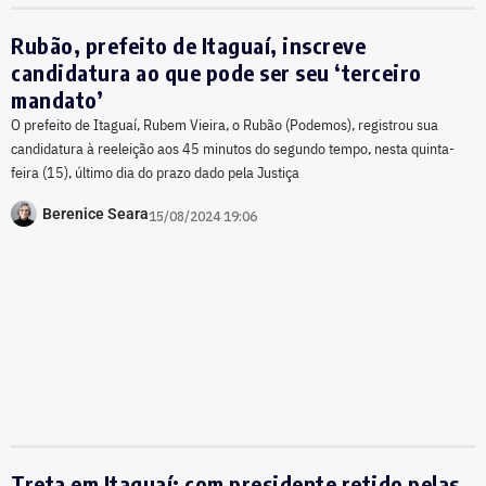
Rubão, prefeito de Itaguaí, inscreve
candidatura ao que pode ser seu ‘terceiro
mandato’
O prefeito de Itaguaí, Rubem Vieira, o Rubão (Podemos), registrou sua
candidatura à reeleição aos 45 minutos do segundo tempo, nesta quinta-
feira (15), último dia do prazo dado pela Justiça
Berenice Seara
15/08/2024 19:06
Treta em Itaguaí: com presidente retido pelas