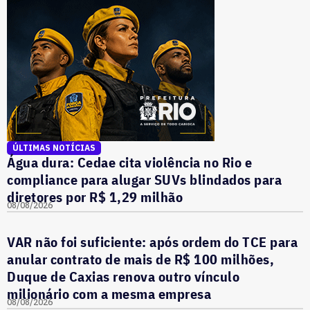
ÚLTIMAS NOTÍCIAS
Água dura: Cedae cita violência no Rio e
compliance para alugar SUVs blindados para
diretores por R$ 1,29 milhão
08/08/2026
VAR não foi suficiente: após ordem do TCE para
anular contrato de mais de R$ 100 milhões,
Duque de Caxias renova outro vínculo
milionário com a mesma empresa
08/08/2026