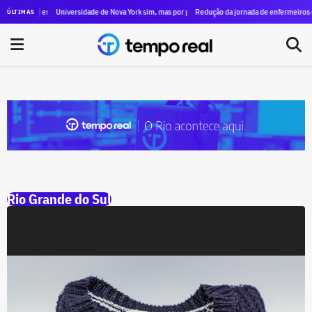
 estreia nesta quinta (6) com exibição de filmes de 10 países
Universidade de Nova York sim, mas por pouco tempo: curso de André Marinho duro
Redução da jornada de enfermeiros da Ue
ÚLTIMAS
Rio Grande do Sul