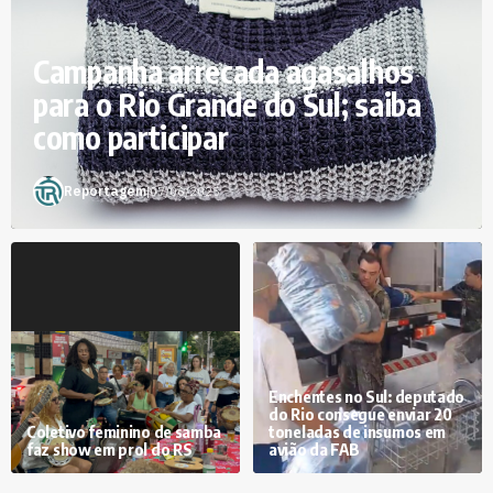
Campanha arrecada agasalhos
para o Rio Grande do Sul; saiba
como participar
Reportagem
|
07/06/2025
Enchentes no Sul: deputado
do Rio consegue enviar 20
Coletivo feminino de samba
toneladas de insumos em
faz show em prol do RS
avião da FAB