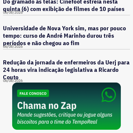
Do gramado às telas: Cinefoot estreia nesta
quinta (6) com exibição de filmes de 10 países
06/08/2026
Universidade de Nova York sim, mas por pouco
tempo: curso de André Marinho durou três
períodos e não chegou ao fim
06/08/2026
Redução da jornada de enfermeiros da Uerj para
24 horas vira indicação legislativa a Ricardo
Couto
06/08/2026