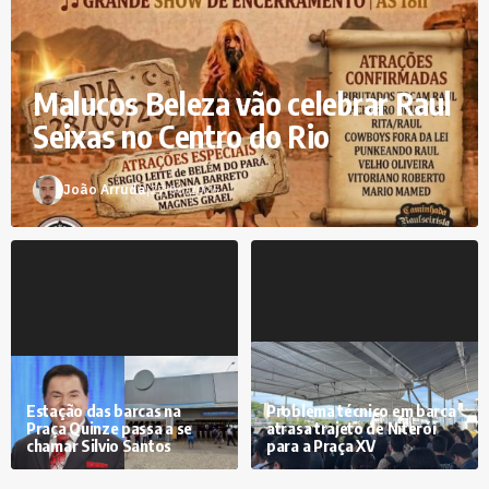
Malucos Beleza vão celebrar Raul
Seixas no Centro do Rio
João Arruda
|
27/06/2026
Estação das barcas na
Problema técnico em barca
Praça Quinze passa a se
atrasa trajeto de Niterói
chamar Silvio Santos
para a Praça XV