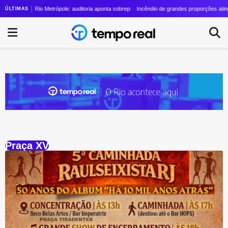
al Vinícius Cozzolino cresce quase 24 vezes em quatro anos
Rio Metrópole: auditoria aponta sobrepreço de R$ 20 milhões em contrato de R$ 
Incêndio de grandes proporções atinge 
ÚLTIMAS
Praça XV