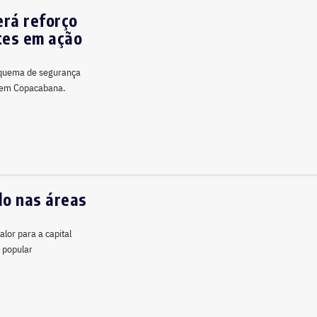
erá reforço
tes em ação
esquema de segurança
) em Copacabana.
do nas áreas
lor para a capital
 popular