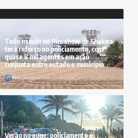
Todo mundo no Rio: show de Shakira
terá reforço no policiamento, com
quase 8 mil agentes em ação
conjunta entre estado e município
Redação
|
28/04/2026
Verão no auge: policiamento é