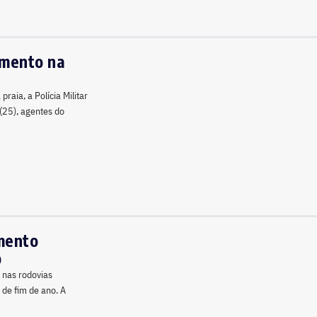
amento na
raia, a Polícia Militar
(25), agentes do
mento
o
o nas rodovias
 de fim de ano. A