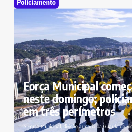
Policiamento
Força Municipal começ
neste domingo; policia
em três perímetros
A Força Municipal, divisão armada da Guarda do Rio