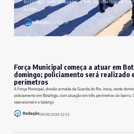
Botafogo, com atuação em três perímetros do bair
ações...
Redação
|
09/05/2026
Força Municipal começa a atuar em Bo
domingo; policiamento será realizado 
perímetros
A Força Municipal, divisão armada da Guarda do Rio, inicia, neste domi
policiamento em Botafogo, com atuação em três perímetros do bairro.
operacional e o balanço
Redação
09/05/2026 12:51