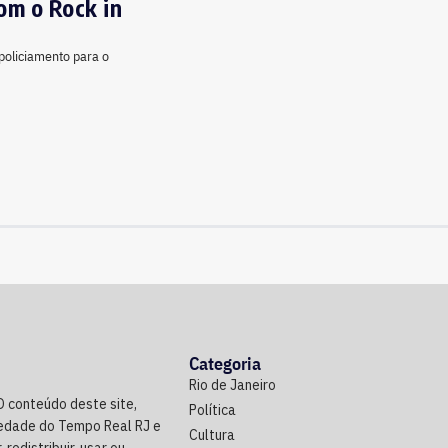
om o Rock in
 policiamento para o
Categoria
Rio de Janeiro
O conteúdo deste site,
Política
riedade do Tempo Real RJ e
Cultura
 redistribuir, usar ou