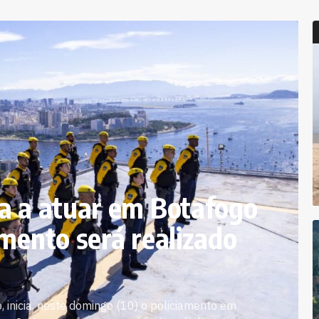
a a atuar em Botafogo
mento será realizado
, inicia, neste domingo (10) o policiamento em