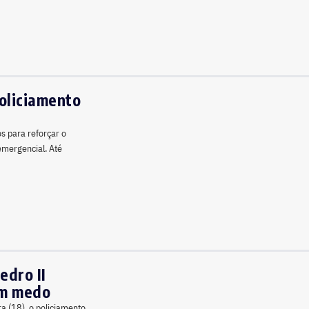
oliciamento
s para reforçar o
emergencial. Até
edro II
am medo
a (18), o policiamento