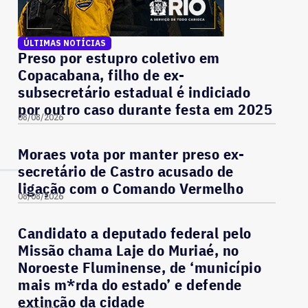
ÚLTIMAS NOTÍCIAS
Preso por estupro coletivo em
Copacabana, filho de ex-
subsecretário estadual é indiciado
por outro caso durante festa em 2025
08/08/2026
Moraes vota por manter preso ex-
secretário de Castro acusado de
ligação com o Comando Vermelho
08/08/2026
Candidato a deputado federal pelo
Missão chama Laje do Muriaé, no
Noroeste Fluminense, de ‘município
mais m*rda do estado’ e defende
extinção da cidade