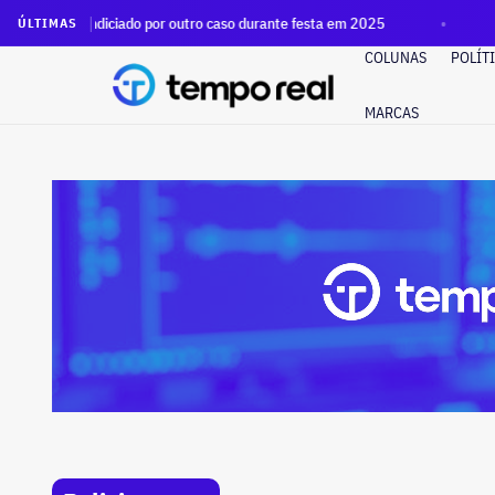
ciado por outro caso durante festa em 2025
Moraes vota por
ÚLTIMAS
COLUNAS
POLÍT
MARCAS