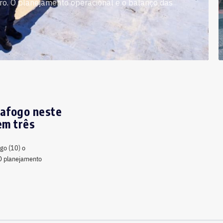
ro. O planejamento operacional e o balanço das
tafogo neste
em três
ngo (10) o
 O planejamento