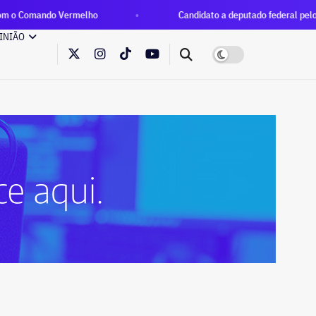
rmelho
Candidato a deputado federal pelo Missão chama Laje
INIÃO