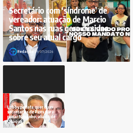
Secretário com ‘síndrome’ de
vereador: atuação de Marcio
Santos nas ruas gera dúvidas
sobre seu atual cargo
Redação
|
19/07/2026
Lobby petista quer duas
secretarias de Paes para
puxar Niquinho, aliado de
Quaquá