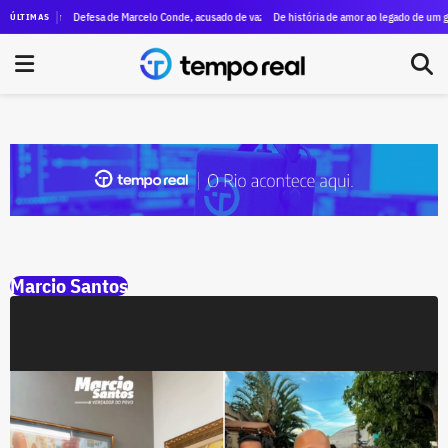
or vídeo em que Eduardo Bolsonaro anuncia dispensa para não vacinar a própria filha
Defesa de Marcelo Conde, acusado de vazar dados da esposa de Moraes, pede que min
De história de amor ao legado de um gên
ÚLTIMAS
Marcio Santos