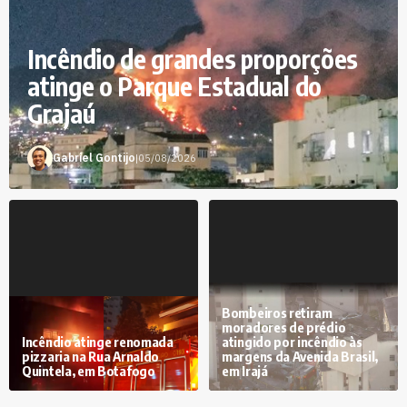
Incêndio de grandes proporções
atinge o Parque Estadual do
Grajaú
Gabriel Gontijo
|
05/08/2026
Bombeiros retiram
moradores de prédio
Incêndio atinge renomada
atingido por incêndio às
pizzaria na Rua Arnaldo
margens da Avenida Brasil,
Quintela, em Botafogo
em Irajá