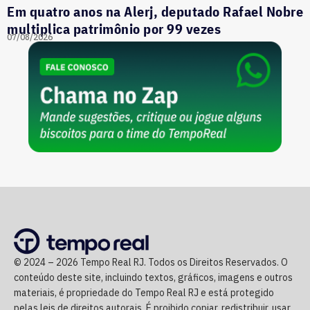
Em quatro anos na Alerj, deputado Rafael Nobre
multiplica patrimônio por 99 vezes
07/08/2026
© 2024 – 2026 Tempo Real RJ. Todos os Direitos Reservados. O
conteúdo deste site, incluindo textos, gráficos, imagens e outros
materiais, é propriedade do Tempo Real RJ e está protegido
pelas leis de direitos autorais. É proibido copiar, redistribuir, usar