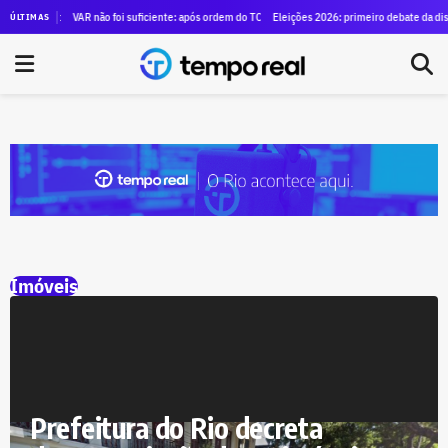
no Rio e compliance para alugar SUVs blindados para diretores por R$ 1,29 milhão
VAR não foi suficiente: após ordem do TCE para anular contrato de mais de R$ 100 m
Eleições 2026: primeiro debate da disput
ÚLTIMAS
Imóveis
Prefeitura do Rio decreta