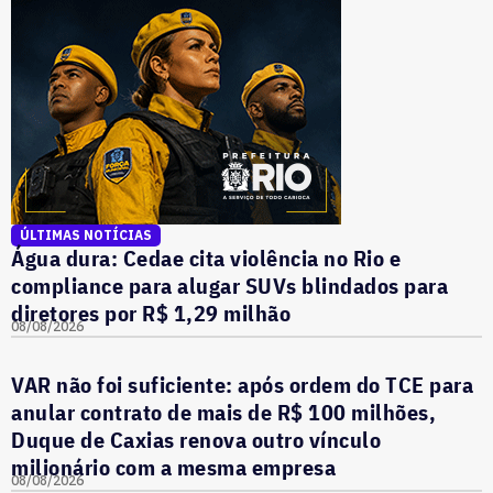
ÚLTIMAS NOTÍCIAS
Água dura: Cedae cita violência no Rio e
compliance para alugar SUVs blindados para
diretores por R$ 1,29 milhão
08/08/2026
VAR não foi suficiente: após ordem do TCE para
anular contrato de mais de R$ 100 milhões,
Duque de Caxias renova outro vínculo
milionário com a mesma empresa
08/08/2026