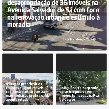
desapropriação de 36 imóveis na
Avenida Salvador de Sá com foco
na renovação urbana e estímulo à
moradia
Lívia Mendonça
|
25/06/2026
45% dos proprietários
cariocas alugam imóveis
Justiça Federal suspende
com contratos diretos, sem
obras irregulares em
intermediação profissional,
imóveis tombados na Rua
aponta estudo
do Catete