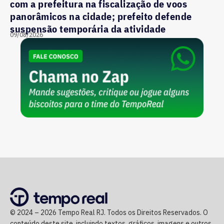
com a prefeitura na fiscalização de voos
panorâmicos na cidade; prefeito defende
suspensão temporária da atividade
09/08/2026
© 2024 – 2026 Tempo Real RJ. Todos os Direitos Reservados. O
conteúdo deste site, incluindo textos, gráficos, imagens e outros