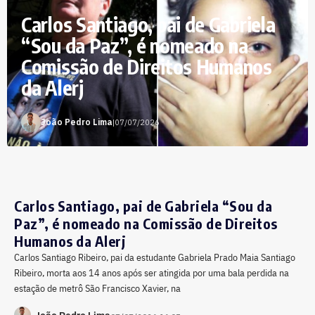
Carlos Santiago, pai de Gabriela
“Sou da Paz”, é nomeado na
Comissão de Direitos Humanos
da Alerj
João Pedro Lima
|
07/07/2026
Carlos Santiago, pai de Gabriela “Sou da
Paz”, é nomeado na Comissão de Direitos
Humanos da Alerj
Carlos Santiago Ribeiro, pai da estudante Gabriela Prado Maia Santiago
Ribeiro, morta aos 14 anos após ser atingida por uma bala perdida na
estação de metrô São Francisco Xavier, na