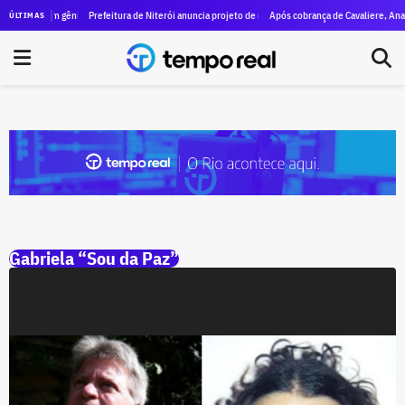
egado de um gênio, as marcas de Machado de Assis estão vivas no Rio
Prefeitura de Niterói anuncia projeto de revitalização da orla da Praia de Ica
Após cobrança de Cavaliere, Anac v
ÚLTIMAS
Gabriela “Sou da Paz”