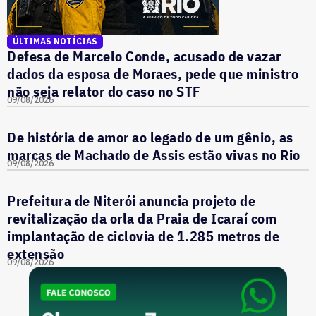
ÚLTIMAS NOTÍCIAS
Defesa de Marcelo Conde, acusado de vazar
dados da esposa de Moraes, pede que ministro
não seja relator do caso no STF
09/08/2026
De história de amor ao legado de um gênio, as
marcas de Machado de Assis estão vivas no Rio
09/08/2026
Prefeitura de Niterói anuncia projeto de
revitalização da orla da Praia de Icaraí com
implantação de ciclovia de 1.285 metros de
extensão
09/08/2026