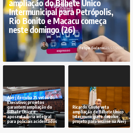
ampliação do Bilhete Único
Intermunicipal para Petrópolis,
Rio Bonito e Macacu começa
neste domingo (26)
Felipe Galeno
|
25/07/2026
Alerj derruba 25 vetos do
Executivo; projetos
garantem ampliação do
Ricardo Couto veta
Bilhete Único e
ampliação de Bilhete Único
aposentadoria integral
Intermunicipal e devolve
para policiais acidentados
projeto para análise na Alerj