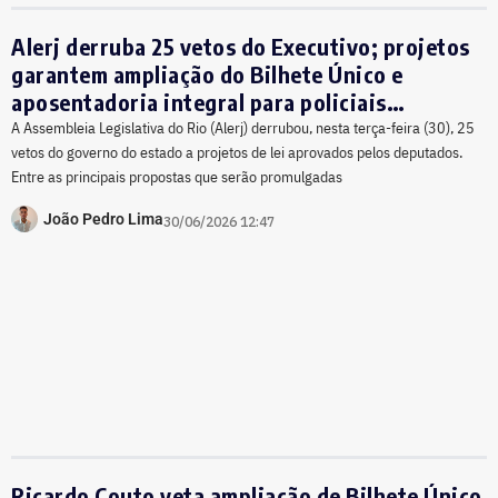
Alerj derruba 25 vetos do Executivo; projetos
garantem ampliação do Bilhete Único e
aposentadoria integral para policiais
acidentados
A Assembleia Legislativa do Rio (Alerj) derrubou, nesta terça-feira (30), 25
vetos do governo do estado a projetos de lei aprovados pelos deputados.
Entre as principais propostas que serão promulgadas
João Pedro Lima
30/06/2026 12:47
Ricardo Couto veta ampliação de Bilhete Único