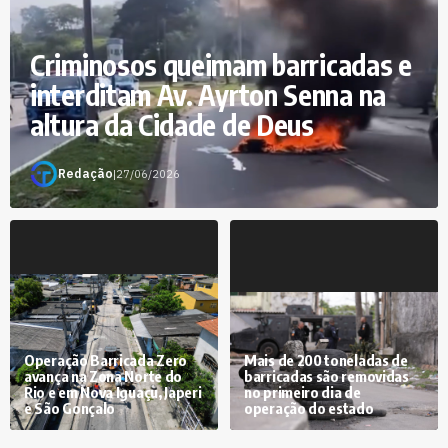
Criminosos queimam barricadas e
interditam Av. Ayrton Senna na
altura da Cidade de Deus
Redação
|
27/06/2026
Operação Barricada Zero
Mais de 200 toneladas de
avança na Zona Norte do
barricadas são removidas
Rio e em Nova Iguaçu, Japeri
no primeiro dia de
e São Gonçalo
operação do estado