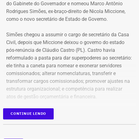
Couto extingue Gabinete do Governador
integralmente a responsabilidade do ex-padre pelos
do Gabinete do Governador e nomeou Marco Antônio
crimes apontados pelo MPRJ.
Rodrigues Simões, ex-braço-direito de Nicola Miccione,
As baixas de peso não pararam por aí. Couto oficializou,
como o novo secretário de Estado de Governo.
A condenação será cumprida em regime fechado e a
em publicações no Diário Oficial desta sexta,
a extinção
magistrada determinou que o arcebispo de Niterói seja
da Secretaria de Estado do Gabinete do Governador
. Na
Simões chegou a assumir o cargo de secretário da Casa
comunicado da sentença.
agora extinta pasta, o governador em exercício do Rio
Civil, depois que Miccione deixou o governo do estado
promoveu uma dupla baixa no escalão de liderança com
pós-renúncia de Cláudio Castro (PL). Castro havia
Com informações do colunista Ancelmo Gois, do Jornal
a exoneração dos subsecretários adjuntos Mariana
reformulado a pasta para dar superpoderes ao secretário:
“O Globo”.
Pisani Mata (Planejamento e Inovação) — ex-secretária
ele tinha a caneta para
nomear e exonerar servidores
interina da pasta de Energia — e Paulo Roberto de Oliveira
comissionados; a
lterar nomenclaturas, transferir e
Senise (Gestão e Desenvolvimento Territorial), nome de
transformar cargos comissionados;
promover ajustes na
forte circulação no setor do turismo.
estrutura organizacional; e
competência para realizar
atos de gestão orçamentária e financeira.
Fechando as baixas do dia, a Secretaria de
Desenvolvimento Econômico registrou a saída do
Em abril, o
novo governador remanejou Simões para a
CONTINUE LENDO
superintendente Henrique Nunes Amarante.
chefiai de Gabinete
e nomeou o procurador Flávio
Willeman em seu lugar.
COM FÁBIO MARTINS.