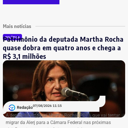
Mais notícias
Patrimônio da deputada Martha Rocha
POLÍTICA
quase dobra em quatro anos e chega a
R$ 3,1 milhões
07/08/2026 11:15
Redação
A deputada estadual Martha Rocha (PDT), que vai tentar
migrar da Alerj para a Câmara Federal nas próximas