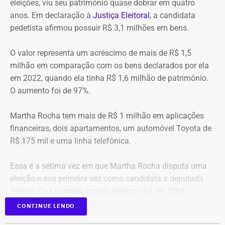
eleições, viu seu patrimônio quase dobrar em quatro
anos. Em declaração à
Justiça Eleitoral
, a candidata
pedetista afirmou possuir R$ 3,1 milhões em bens.
O valor representa um acréscimo de mais de R$ 1,5
milhão em comparação com os bens declarados por ela
em 2022, quando ela tinha R$ 1,6 milhão de patrimônio.
O aumento foi de 97%.
Martha Rocha tem mais de R$ 1 milhão em aplicações
financeiras, dois apartamentos, um automóvel Toyota de
R$ 175 mil e uma linha telefônica.
Essa é a sétima vez em que Martha Rocha disputa uma
eleição e sua primeira vez como candidata a deputada
federal. Sua primeira corrida eleitoral foi em 2004,
quando foi candidata a vice-prefeita na chapa de Bittar
CONTINUE LENDO
para a Prefeitura do Rio. Na época, ela não declarou bens.