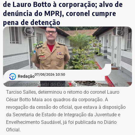
de Lauro Botto à corporação; alvo de
denúncia do MPRJ, coronel cumpre
pena de detenção
07/08/2026 10:50
Redação
O comandante-geral do Corpo de Bombeiros, coronel
Tarciso Salles, determinou o retorno do coronel Lauro
César Botto Maia aos quadros da corporação. A
revogação da cessão do oficial, que estava à disposição
Patrimônio de Luiz Paulo cresceu em
da Secretaria de Estado de Integração da Juventude e
todas as eleições desde 2010
Envelhecimento Saudável, já foi publicada no Diário
Oficial.