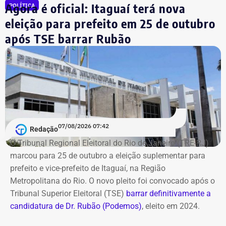
Agora é oficial: Itaguaí terá nova
POLÍTICA
Simões vai substituir o
eleição para prefeito em 25 de outubro
supersecretário Roberto Leão na
após TSE barrar Rubão
pasta
Com a nova nomeação, o ex-supersecretário substitui o
poderoso delegado Roberto Leão, o secretário-chefe do
Gabinete de Segurança Institucional (GSI) que vinha
respondendo interinamente pelo expediente do órgão.
07/08/2026 07:42
Redação
O Tribunal Regional Eleitoral do Rio de Janeiro (TRE-RJ)
marcou para 25 de outubro a eleição suplementar para
prefeito e vice-prefeito de Itaguaí, na Região
Metropolitana do Rio. O novo pleito foi convocado após o
Tribunal Superior Eleitoral (TSE)
barrar definitivamente a
candidatura de Dr. Rubão (Podemos)
, eleito em 2024.