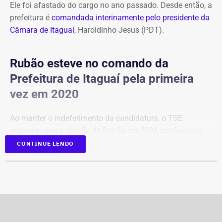
Ele foi afastado do cargo no ano passado. Desde então, a
prefeitura é
comandada interinamente pelo presidente da
Câmara de Itaguaí
, Haroldinho Jesus (PDT).
Rubão esteve no comando da
Prefeitura de Itaguaí pela primeira
vez em 2020
Ao manter o indeferimento da candidatura, o TSE
entendeu que a eleição de Rubão em 2024 configuraria
um terceiro mandato consecutivo, situação vedada pela
CONTINUE LENDO
Constituição Federal.
De acordo com o calendário definido pela Justiça
Eleitoral, os partidos e federações terão até o dia 25 de
agosto para registrar as candidaturas que disputarão a
nova votação. A chapa vencedora tomará posse em