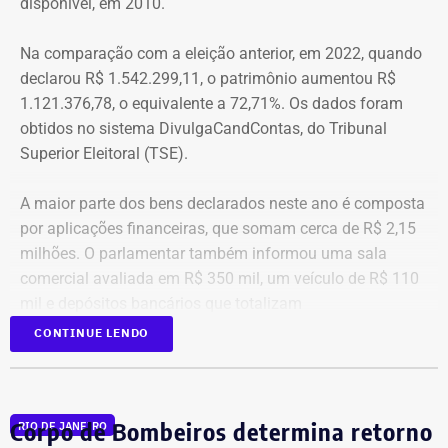
disponível, em 2010.
Na comparação com a eleição anterior, em 2022, quando
declarou R$ 1.542.299,11, o patrimônio aumentou R$
1.121.376,78, o equivalente a 72,71%. Os dados foram
obtidos no sistema DivulgaCandContas, do Tribunal
Superior Eleitoral (TSE).
A maior parte dos bens declarados neste ano é composta
por aplicações financeiras, que somam cerca de R$ 2,15
milhões. O parlamentar também informou uma sala
comercial avaliada em R$ 350 mil, um veículo de R$ 110
mil e depósitos bancários que totalizam
aproximadamente R$ 51,6 mil.
CONTINUE LENDO
Corpo de Bombeiros determina retorno
RIO DE JANEIRO