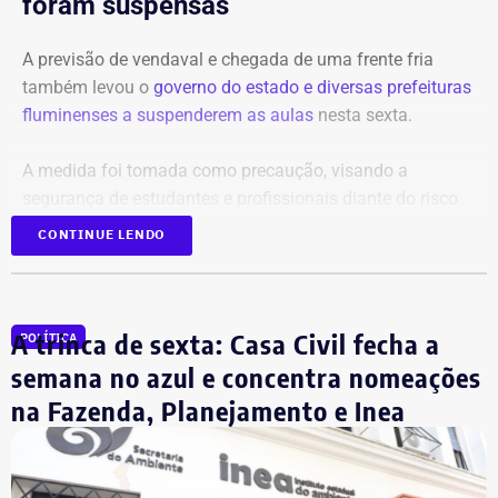
foram suspensas
A previsão de vendaval e chegada de uma frente fria
também levou o
governo do estado e diversas prefeituras
fluminenses a suspenderem as aulas
nesta sexta.
A medida foi tomada como precaução, visando a
segurança de estudantes e profissionais diante do risco
de rajadas que podem ultrapassar os 90 km/h em
CONTINUE LENDO
diversas regiões.
O governo do estado disse que monitora a situação e
A trinca de sexta: Casa Civil fecha a
orientou a população a acompanhar os alertas da Defesa
POLÍTICA
Civil.
semana no azul e concentra nomeações
na Fazenda, Planejamento e Inea
A prefeitura do Rio também anunciou a medida de
suspender as aulas na rede pública municipal. A cidade
entrou em Estágio 2 às 19h05 de quinta-feira (06).