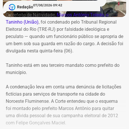
07/08/2026 09:42
movimentação na pasta foi impulsionada pela aplicação
Redação
de decretos de reestruturação organizacional,
O prefeito de Natividade,
Marcos Antônio Toledo, o
promovendo novos chefes de departamento, assessores
Taninho (União)
, foi condenado pelo Tribunal Regional
e assistentes técnicos.
Eleitoral do Rio (TRE-RJ) por falsidade ideológica e
peculato — quando um funcionário público se apropria de
Também na onda das nomeações, o Inea foi um dos
um bem sob sua guarda em razão do cargo. A decisão foi
destinos da rodada de mudanças, com cinco novos
divulgada nesta quinta-feira (06).
nomes — fortalecendo a estrutura de monitoramento do
litoral e ações na Baía de Guanabara e Região dos Lagos
Taninho está em seu terceiro mandato como prefeito do
—, e apenas uma exoneração registrada. Além disso, o
município.
Diário Oficial também trouxe a nomeação de Rodrigo
Costa dos Santos na Diretoria de Segurança da
A condenação leva em conta uma denúncia de licitações
Informação do Proderj, e a reorganização da Corregedoria
fictícias para serviços de transporte na cidade do
do Ceperj, com a nomeação de Jair Sá de Jesus.
Noroeste Fluminense. A Corte entendeu que o esquema
foi montado pelo prefeito Marcos Antônio para quitar
uma dívida pessoal de sua campanha eleitoral de 2012
com Felipe Gonçalves Maciel.