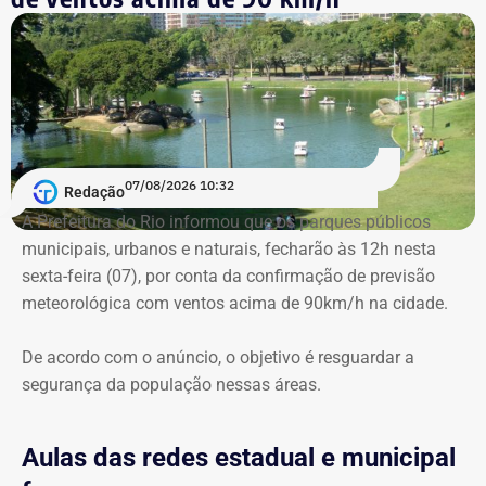
coação — praticado por ele em quatro ocasiões.
governador, vereador e vice-prefeito da capital.
O despacho é assinado pelo juiz de direito Carlos
Nas eleições de 2026, concorre novamente a uma vaga
Eduardo Carvalho de Figueredo, o mesmo que manteve a
na Assembleia Legislativa (Alerj) pelo PSD.
punição disciplinar de 15 dias de detenção administrativa
contra o oficial em decorrência do Processo
Administrativo Disciplinar (PAD) por denúncias de
07/08/2026 10:32
assédio sexual e moral contra bombeiras subordinadas.
Redação
A Prefeitura do Rio informou que os parques públicos
municipais, urbanos e naturais, fecharão às 12h nesta
sexta-feira (07), por conta da confirmação de previsão
meteorológica com ventos acima de 90km/h na cidade.
De acordo com o anúncio, o objetivo é resguardar a
segurança da população nessas áreas.
Aulas das redes estadual e municipal