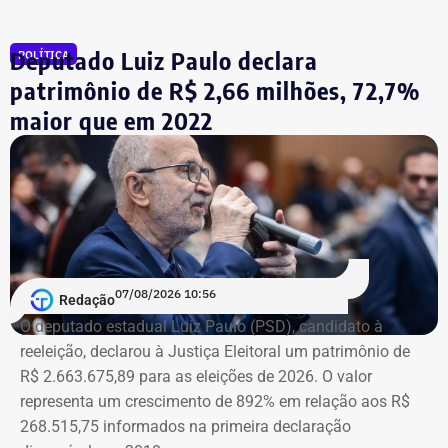
Em 2006, ela foi candidata a deputada estadual. No
Deputado Luiz Paulo declara
POLÍTICA
acumulado dos últimos vinte anos, a expansão nominal
do patrimônio dela foi de R$ 2,9 milhões.
patrimônio de R$ 2,66 milhões, 72,7%
maior que em 2022
07/08/2026 10:56
Redação
O deputado estadual Luiz Paulo (PSD), candidato à
reeleição, declarou à Justiça Eleitoral um patrimônio de
R$ 2.663.675,89 para as eleições de 2026. O valor
representa um crescimento de 892% em relação aos R$
268.515,75 informados na primeira declaração