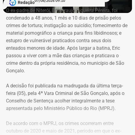
07/08/2026 09:10
por duas restritivas de direitos.
Redação
O ex-padre de Niterói, Eric Araujo Siqueira Pereira, foi
condenado a 48 anos, 1 mês e 10 dias de prisão pelos
Taninho teve seu mandato cassado
crimes de tortura; instigação ao suicídio; fornecimento de
em 2015
material pornográfico a criança para fins libidinosos; e
estupro de vulnerável praticados contra seus dois
Em 2012, Taninho foi reeleito, disputando o cargo pelo
enteados menores de idade. Após largar a batina, Eric
PSD. Sua primeira vitória nas urnas se deu em 2008, pelo
passou a viver com a mãe das crianças e praticava o
PSDB.
crime dentro da própria residência, no município de São
Gonçalo.
Em 2015, Taninho e seu vice, Welington Nacif de
Mendonça, foram cassados após uma decisão do
A decisão foi publicada na madrugada da última terça-
Tribunal Superior Eleitoral (TSE) apontar que o prefeito
feira (05), pela 4ª Vara Criminal de São Gonçalo, após o
“desvirtuou propaganda institucional e utilizou recursos
Conselho de Sentença acolher integralmente a tese
públicos de forma desproporcional”. Na época, os votos
apresentada pelo Ministério Público do Rio (MPRJ).
que a chapa de Taninho conseguiu nas urnas foram
anulados.
De acordo com o MPRJ, os crimes ocorreram entre
outubro de 2020 e maio de 2021, período em que o ex-