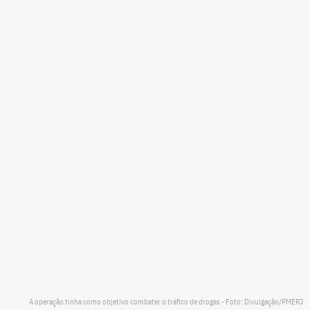
A operação tinha como objetivo combater o tráfico de drogas - Foto: Divulgação/PMERJ