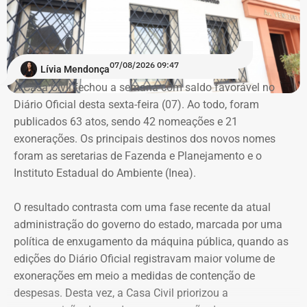
Inmet emite alertas para todo o
estado do Rio
07/08/2026 09:47
Lívia Mendonça
O Instituto Nacional de Meteorologia (Inmet) emitiu
A Casa Civil fechou a semana com saldo favorável no
avisos de vendaval para o estado do Rio entre quinta-
Diário Oficial desta sexta-feira (07). Ao todo, foram
feira (06) e sábado (08).
publicados 63 atos, sendo 42 nomeações e 21
exonerações. Os principais destinos dos novos nomes
Durante o período, o estado está sob aviso amarelo, de
foram as seretarias de Fazenda e Planejamento e o
perigo potencial, com previsão de ventos entre 40 km/h e
Instituto Estadual do Ambiente (Inea).
60 km/h.
O resultado contrasta com uma fase recente da atual
Já para esta sexta, o Inmet emitiu um aviso laranja para
administração do governo do estado, marcada por uma
ventos costeiros em áreas do litoral fluminense, incluindo
política de enxugamento da máquina pública, quando as
as regiões das Baixadas Litorâneas e do Norte
edições do Diário Oficial registravam maior volume de
Fluminense.
exonerações em meio a medidas de contenção de
despesas. Desta vez, a Casa Civil priorizou a