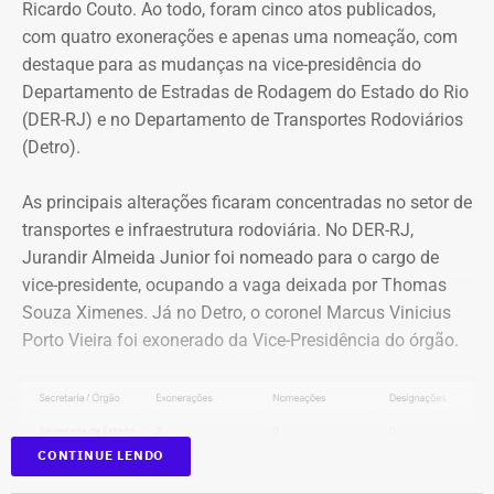
Ricardo Couto. Ao todo, foram cinco atos publicados,
Os jurados entenderam que o réu se aproveitou da
com quatro exonerações e apenas uma nomeação, com
vulnerabilidade da vítima para induzi-la a atentar contra a
destaque para as mudanças na vice-presidência do
própria vida.
Departamento de Estradas de Rodagem do Estado do Rio
(DER-RJ) e no Departamento de Transportes Rodoviários
Uma das crianças precisou ser
(Detro).
encaminhada para atendimento
As principais alterações ficaram concentradas no setor de
especializado após mudança de
transportes e infraestrutura rodoviária. No DER-RJ,
comportamento
Jurandir Almeida Junior foi nomeado para o cargo de
vice-presidente, ocupando a vaga deixada por Thomas
As investigações tiveram início após uma das crianças,
Souza Ximenes. Já no Detro, o coronel Marcus Vinicius
vítima do ex-padre, apresentar mudanças de
Porto Vieira foi exonerado da Vice-Presidência do órgão.
comportamento e ser encaminhada para atendimento
especializado. Ela chegou a receber diagnóstico de
esquizofrenia, mas uma avaliação posterior feita por uma
equipe multidisciplinar apontou que os sintomas eram
CONTINUE LENDO
consequência das violências sofridas.