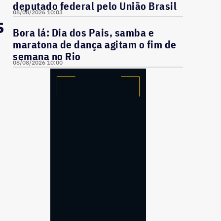
deputado federal pelo União Brasil
08/08/2026 10:03
s
Bora lá: Dia dos Pais, samba e
maratona de dança agitam o fim de
semana no Rio
08/08/2026 10:00