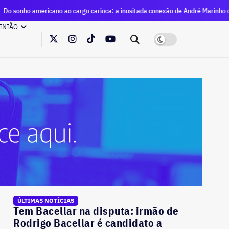
icano ao cargo carioca: a inusitada conexão de André Marinho com Eduardo Pa
INIÃO
ÚLTIMAS NOTÍCIAS
Tem Bacellar na disputa: irmão de
Rodrigo Bacellar é candidato a