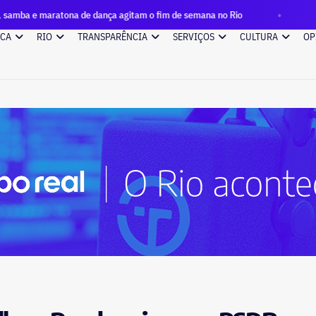
atona de dança agitam o fim de semana no Rio
Do sonho amer
ICA
RIO
TRANSPARÊNCIA
SERVIÇOS
CULTURA
OP