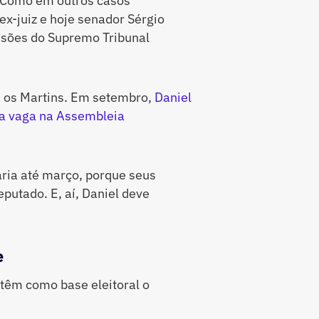
 Como em outros casos
x-juiz e hoje senador Sérgio
isões do Supremo Tribunal
 os Martins. Em setembro,
Daniel
uma vaga na Assembleia
aria até março, porque seus
putado. E, aí, Daniel deve
e
 têm como base eleitoral o