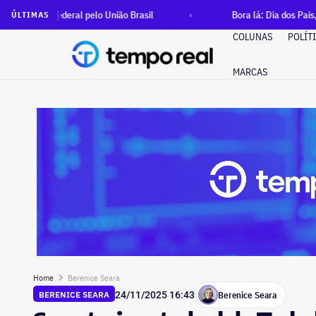
deral pelo União Brasil
Bora lá: Dia dos Pais, samba e mar
ÚLTIMAS
COLUNAS
POLÍT
MARCAS
Home
Berenice Seara
Berenice Seara
BERENICE SEARA
24/11/2025 16:43