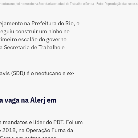
 neotucano, foi nomeado na Secretaria estadual de Trabalho e Renda - Foto: Reprodução das redes s
ejamento na Prefeitura do Rio, o
guiu construir um ninho no
rimeiro escalão do governo
a Secretaria de Trabalho e
avis (SDD) é o neotucano e ex-
a vaga na Alerj em
ês mandatos e líder do PDT. Foi um
de 2018, na Operação Furna da