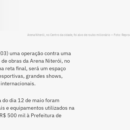
Arena Niterói, no Centro da cidade, foi alvo de roubo milionário — Foto: Repr
ra (03) uma operação contra uma
 de obras da Arena Niterói, no
na reta final, será um espaço
esportivas, grandes shows,
 internacionais.
 do dia 12 de maio foram
is e equipamentos utilizados na
$ 500 mil à Prefeitura de