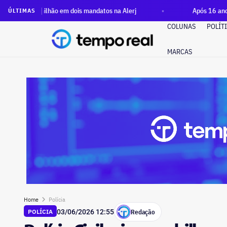
 em dois mandatos na Alerj
Após 16 anos, terreno do antigo
ÚLTIMAS
COLUNAS
POLÍT
MARCAS
Home
Polícia
Redação
POLÍCIA
03/06/2026 12:55