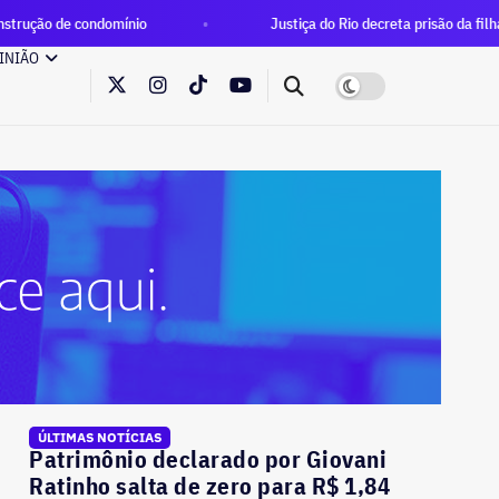
nio
Justiça do Rio decreta prisão da filha do bicheiro Piruin
INIÃO
ÚLTIMAS NOTÍCIAS
Patrimônio declarado por Giovani
Ratinho salta de zero para R$ 1,84