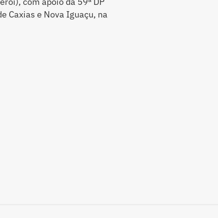
erói), com apoio da 59ª DP
de Caxias e Nova Iguaçu, na