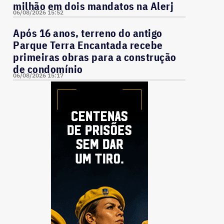
milhão em dois mandatos na Alerj
06/08/2026 15:52
Após 16 anos, terreno do antigo
Parque Terra Encantada recebe
primeiras obras para a construção
de condomínio
06/08/2026 15:17