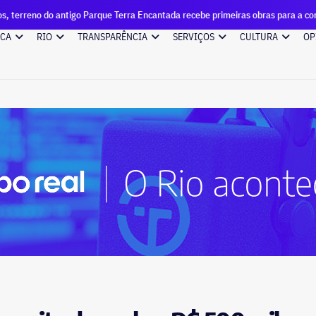
 Parque Terra Encantada recebe primeiras obras para a construção de condomí
ICA
RIO
TRANSPARÊNCIA
SERVIÇOS
CULTURA
OP