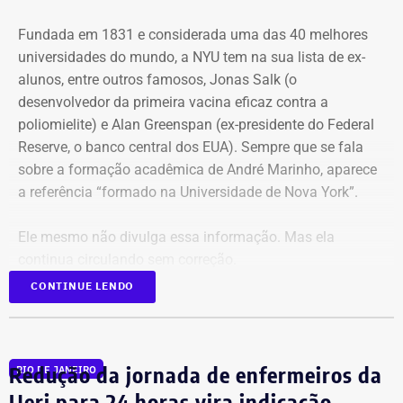
Fundada em 1831 e considerada uma das 40 melhores
universidades do mundo, a NYU tem na sua lista de ex-
alunos, entre outros famosos,
Jonas Salk
(o
desenvolvedor da primeira vacina eficaz contra a
poliomielite) e A
lan Greenspan
(ex-presidente do
Federal
Reserve
, o banco central dos EUA). Sempre que se fala
sobre a formação acadêmica de André Marinho, aparece
a referência “formado na Universidade de Nova York”.
Ele mesmo não divulga essa informação. Mas ela
continua circulando sem correção.
CONTINUE LENDO
No material de campanha, não há
referência à formatura
Redução da jornada de enfermeiros da
RIO DE JANEIRO
André Marinho informa que desistiu da faculdade nos
Uerj para 24 horas vira indicação