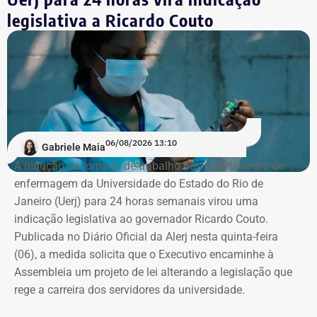
Estados Unidos porque decidiu voltar ao seu país natal,
legislativa a Ricardo Couto
em plena efervescência do impeachment da ex-presidente
Dilma Rousseff (PT). No Rio, matriculou-se em Direito na
PUC, onde ficou de 2016 a 2019. Em seguida, quando já
trabalhava no “Pânico”, transferiu-se para o Instituto
Damásio, do IBMEC de São Paulo. E lá concluiu o curso,
em 2020, no início da pandemia.
06/08/2026 13:10
Gabriele Maia
“Eu nunca afirmei que me formei, mas que estudei em
A redução da jornada de trabalho dos profissionais de
Nova York, na PUC e no Institiuto Damásio. Se alguém diz
enfermagem da Universidade do Estado do Rio de
que eu me formei na NYU, não fui eu, porque sempre
Janeiro (Uerj) para 24 horas semanais virou uma
procurei ser muito preciso com isso”, diz André Marinho.
indicação legislativa ao governador Ricardo Couto.
Publicada no Diário Oficial da Alerj nesta quinta-feira
No material de divulgação da campanha, nas redes
(06), a medida solicita que o Executivo encaminhe à
sociais, realmente, não há qualquer referência à
Assembleia um projeto de lei alterando a legislação que
formatura.
rege a carreira dos servidores da universidade.