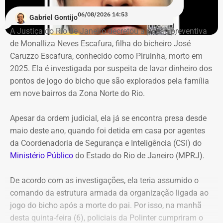
06/08/2026 14:53
Gabriel Gontijo
A Justiça do Rio de Janeiro decretou a prisão preventiva
de Monalliza Neves Escafura, filha do bicheiro José
Caruzzo Escafura, conhecido como Piruinha, morto em
2025. Ela é investigada por suspeita de lavar dinheiro dos
pontos de jogo do bicho que são explorados pela família
em nove bairros da Zona Norte do Rio.
Apesar da ordem judicial, ela já se encontra presa desde
maio deste ano, quando foi detida em casa por agentes
da Coordenadoria de Segurança e Inteligência (CSI) do
Ministério Público
do Estado do Rio de Janeiro (MPRJ).
De acordo com as investigações, ela teria assumido o
comando da estrutura armada da organização ligada ao
jogo do bicho após a morte do pai. Por isso, na manhã
desta quinta-feira (6), policiais da Polinter cumpriram o