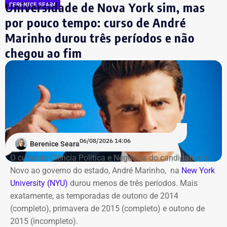
Universidade de Nova York sim, mas
BERENICE SEARA
mundial de futebol da atualidade. Totalizando dez
países.
por pouco tempo: curso de André
Marinho durou três períodos e não
Além da Estação Claro Rio, o Cinefoot terá exibições no
chegou ao fim
Centro Cultural da Justiça Federal, no Centro do Rio; no
Ponto Cine, em Guadalupe; e na Biblioteca Parque
Manguinhos; em Benfica.
06/08/2026 14:06
Berenice Seara
O curso de Ciência Política e Negócios do candidato do
Novo ao governo do estado, André Marinho, na
New York
University (NYU)
durou menos de três períodos. Mais
exatamente, as temporadas de outono de 2014
(completo), primavera de 2015 (completo) e outono de
2015 (incompleto).