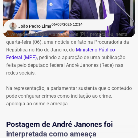
interditados seis depósitos em Copacabana, Leme e
juiz federal e não tinha como prever que o projeto de
Leblon, com a apreensão de 22 toneladas de
estudar em Harvard poderia ser adiado em razão da
equipamentos. A receita estimada, de acordo com o
eleição
“.
06/08/2026 12:14
Executivo municipal, iria para organizações criminosas e
João Pedro Lima
chegaria a R$ 975 mil mensais.
A vereadora do Rio Alana Passos (PL) protocolou, nesta
quarta-feira (06), uma notícia de fato na Procuradoria da
A operação começou por volta das 8h30 e reuniu agentes
República no Rio de Janeiro, do
Ministério Público
da Secretaria Municipal de Ordem Pública (Seop),
Federal (MPF)
, pedindo a apuração de uma publicação
Instituto Municipal de Vigilância Sanitária (IVISA-Rio),
feita pelo deputado federal André Janones (Rede) nas
Guarda Municipal, Comlurb, CET-Rio, Defesa Civil,
redes sociais.
Secretaria Municipal de Desenvolvimento Urbano, além
da Secretaria de Estado de Segurança Pública, Polícia
Na representação, a parlamentar sustenta que o conteúdo
Militar, Light e Águas do Rio.
pode configurar crimes como incitação ao crime,
apologia ao crime e ameaça.
Todo o material apreendido foi encaminhado ao Depósito
Público Municipal de Bonsucesso.
Postagem de André Janones foi
interpretada como ameaça