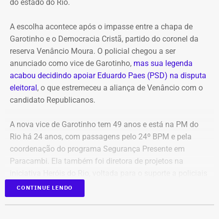
do estado do Rio.
atribuídas a André Janones. A vereadora também pede
que, caso sejam encontrados indícios suficientes de
A escolha acontece após o impasse entre a chapa de
crime, sejam adotadas as medidas legais cabíveis,
Garotinho e o Democracia Cristã, partido do coronel da
incluindo o eventual oferecimento de denúncia.
reserva Venâncio Moura. O policial chegou a ser
anunciado como vice de Garotinho,
mas sua legenda
Para embasar o pedido, a parlamentar anexou capturas
acabou decidindo apoiar Eduardo Paes (PSD) na disputa
de tela da publicação e os links das postagens
eleitoral
, o que estremeceu a aliança de Venâncio com o
divulgadas por Janones nas redes sociais.
candidato Republicanos.
A nova vice de Garotinho tem 49 anos e está na PM do
Rio há 24 anos, com passagens pelo 24º BPM e pela
coordenação do programa Segurança Presente em
Paracambi. Ela também foi diretora de projetos na
iniciativa Heróis do Rio, voltada para o suporte a policiais
feridos e a familiares de agentes falecidos.
CONTINUE LENDO
A indicação também consolida a aliança do Democratas