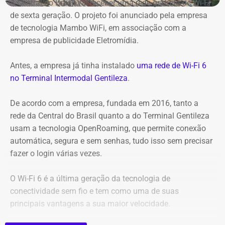
A Central do Brasil vai receber uma rede gratuita de Wi-Fi
de sexta geração. O projeto foi anunciado pela empresa
de tecnologia Mambo WiFi, em associação com a
empresa de publicidade Eletromídia.
Antes, a empresa já tinha instalado
uma rede de Wi-Fi 6
no Terminal Intermodal Gentileza
.
De acordo com a empresa, fundada em 2016, tanto a
rede da Central do Brasil quanto a do Terminal Gentileza
usam a tecnologia OpenRoaming, que permite conexão
automática, segura e sem senhas, tudo isso sem precisar
Captura de tela da publicação de André Janones, utilizado como prova na
fazer o login várias vezes.
representação de Alana Passos — Foto: Reprodução
O Wi-Fi 6 é a última geração da tecnologia de
Na representação, Alana Passos argumenta que, por se
conectividade sem fio e tem como uma de suas
tratar de um deputado federal e agente público, as
principais vantagens a sua maior velocidade.
declarações extrapolam os limites da liberdade de
expressão e podem caracterizar, em tese, violação aos