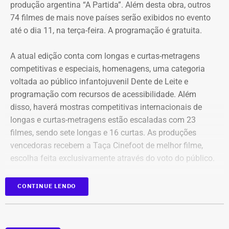
produção argentina “A Partida”. Além desta obra, outros
74 filmes de mais nove países serão exibidos no evento
até o dia 11, na terça-feira. A programação é gratuita.
Bens declarados por Carla Machado em 2026 — Foto:
A atual edição conta com longas e curtas-metragens
Reprodução/Divulgacand
competitivas e especiais, homenagens, uma categoria
voltada ao público infantojuvenil Dente de Leite e
programação com recursos de acessibilidade. Além
disso, haverá mostras competitivas internacionais de
longas e curtas-metragens estão escaladas com 23
filmes, sendo sete longas e 16 curtas. As produções
vencedoras recebem a Taça Cinefoot de melhor filme,
escolha feita exclusivamente através do voto do público.
Os países participantes são Brasil, Argentina, México,
CONTINUE LENDO
Itália, Colômbia, Reino Unido, Irã, Espanha, Alemanha,
Bens declarados por Carla Machado em 2022 — Foto:
além de uma coprodução Chile/Palestina/Espanha,
Reprodução/Divulgacand
compondo um mosaico representativo do melhor cinema