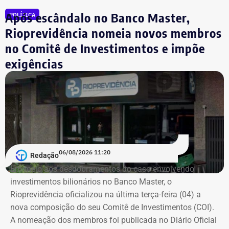
com Garotinho. O partido tinha anunciado a candidatura
Após escândalo no Banco Master,
POLÍTICA
própria do ex-governador Wilson Witzel, mas o político
desistiu da disputa para apoiar a campanha de Anthony
Rioprevidência nomeia novos membros
Garotinho.
no Comitê de Investimentos e impõe
exigências
Com informações de Lauro Jardim, do jornal “O Globo”.
06/08/2026 11:20
Redação
Em meio aos desdobramentos do caso envolvendo
investimentos bilionários no Banco Master, o
Rioprevidência oficializou na última terça-feira (04) a
nova composição do seu Comitê de Investimentos (COI).
A nomeação dos membros foi publicada no Diário Oficial