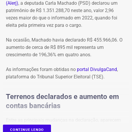
(Alerj)
, a deputada Carla Machado (PSD) declarou um
patrimônio de R$ 1.351.288,70 neste ano, valor 2,96
vezes maior do que o informado em 2022, quando foi
eleita pela primeira vez para o cargo.
Na ocasião, Machado havia declarado R$ 455.966,06. O
aumento de cerca de R$ 895 mil representa um
crescimento de 196,36% em quatro anos.
As informações foram obtidas no
portal DivulgaCand
,
plataforma do Tribunal Superior Eleitoral (TSE).
Terrenos declarados e aumento em
contas bancárias
Entre as principais mudanças na declaração, aparecem
dois terrenos, avaliados em R$ 50 mil e R$ 100 mil, além
CONTINUE LENDO