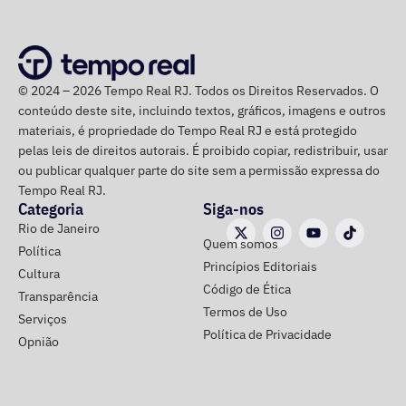
Retroatividade de atos para garantir
segurança jurídica
© 2024 – 2026 Tempo Real RJ. Todos os Direitos Reservados. O
Um dos pontos de destaque no ato administrativo é a
conteúdo deste site, incluindo textos, gráficos, imagens e outros
atribuição de efeitos retroativos a 1º de julho de 2026.
materiais, é propriedade do Tempo Real RJ e está protegido
pelas leis de direitos autorais. É proibido copiar, redistribuir, usar
Segundo a portaria, a medida serve para validar e
ou publicar qualquer parte do site sem a permissão expressa do
regularizar decisões de gestão e investimentos que já
Tempo Real RJ.
Categoria
Siga-nos
vinham sendo praticados pelos servidores designados
Rio de Janeiro
desde o mês passado. O fundo justifica a retroatividade
Quem somos
Política
na necessidade de preservar a continuidade do serviço
Princípios Editoriais
Cultura
público, a eficiência e a segurança jurídica de suas
Código de Ética
Transparência
operações.
Termos de Uso
Serviços
Política de Privacidade
Opnião
Prazos rigorosos para certificação
obrigatória