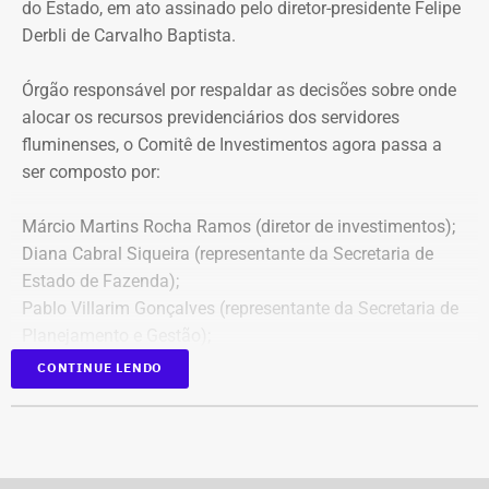
do Estado, em ato assinado pelo diretor-presidente Felipe
Derbli de Carvalho Baptista.
Órgão responsável por respaldar as decisões sobre onde
alocar os recursos previdenciários dos servidores
fluminenses, o Comitê de Investimentos agora passa a
ser composto por:
Márcio Martins Rocha Ramos (diretor de investimentos);
Diana Cabral Siqueira (representante da Secretaria de
Estado de Fazenda);
Pablo Villarim Gonçalves (representante da Secretaria de
Planejamento e Gestão);
Alisson José Ramos Batista (servidor do Corpo Técnico
CONTINUE LENDO
do Rioprevidência);
Geny Andrea Alves (servidora do Corpo Técnico do
Rioprevidência).