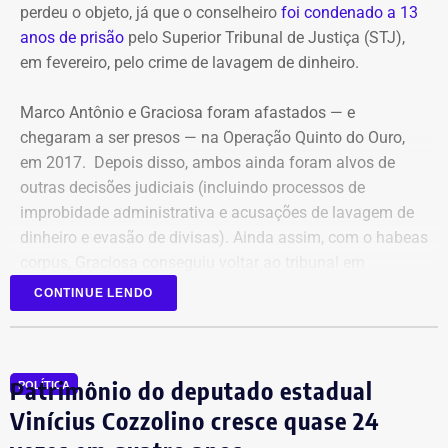
perdeu o objeto, já que o conselheiro
foi condenado a 13
Ronnie Lessa e Élcio Queiroz estão presos desde 12 de março
anos de prisão
pelo Superior Tribunal de Justiça (STJ),
de 2019. Lessa está no Complexo Penitenciário da Papuda,
em fevereiro, pelo crime de lavagem de dinheiro.
em Brasília, e Queiroz, na Penitenciária Federal de Brasília.
Marco Antônio e Graciosa foram afastados — e
Com informações da colunista Vera Araújo, do Jornal “O
chegaram a ser presos — na Operação Quinto do Ouro,
Globo”.
em 2017. Depois disso, ambos ainda foram alvos de
outras decisões judiciais (incluindo processos de
improbidade administrativa e acusações de lavagem de
dinheiro e evasão de divisas). Ainda assim, com o habeas
corpus, Graciosa conseguiu voltar ao tribunal em
setembro de 2025.
CONTINUE LENDO
Mesmo com a condenação de fevereiro, não foi preso,
porque ainda cabe recurso.
Patrimônio do deputado estadual
POLÍTICA
Mas, agora, que o ministro do Supremo afirmou que o
Vinícius Cozzolino cresce quase 24
habeas corpus não vale mais, pode ser afastado do cargo