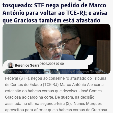
pactuado na delação, o acordo será rescindido.
tosqueado: STF nega pedido de Marco
Entre as ocupações com maior número de trabalhadores
Antônio para voltar ao TCE-RJ; e avisa
estão camareira e arrumadeira de hotel, que concentram
O MPRJ recorreu para aumentar as penas para garantir que,
que Graciosa também está afastado
15,8% das vagas, seguidas por garçons e garçonetes
caso o acordo de colaboração seja rescindido, os condenados
(8,78%) e recepcionistas de hotel (8,56%).
cumpram a punição prevista originalmente. Dessa forma, o
delator terá que cumprir a pena normal, sem os benefícios da
Com informações do colunista Ancelmo Gois, do Jornal
colaboração.
“O Globo”.
O crime
06/08/2026 07:00
Berenice Seara
O crime foi cometido em 14 de março de 2018. Nesse dia,
O ministro Kássio Nunes Marques, do Supremo Tribunal
Marielle participou de um compromisso na Casa das Pretas,
Federal (STF), negou ao conselheiro afastado do Tribunal
na Lapa, centro da cidade. Quando o encontro terminou, a
de Contas do Estado (TCE-RJ) Marco Antônio Alencar a
vereadora saiu com a assessora Fernanda Chaves, em carro
extensão do habeas corpus que devolveu José Gomes
dirigido pelo motorista Anderson. Quando passavam pelo
Graciosa ao cargo na corte. De quebra, na decisão
bairro do Estácio, na Zona Norte, foram atingidos por treze
assinada na última segunda-feira (3), Nunes Marques
disparos. Apenas Fernanda sobreviveu.
aproveitou para afirmar que o habeas corpus de Graciosa