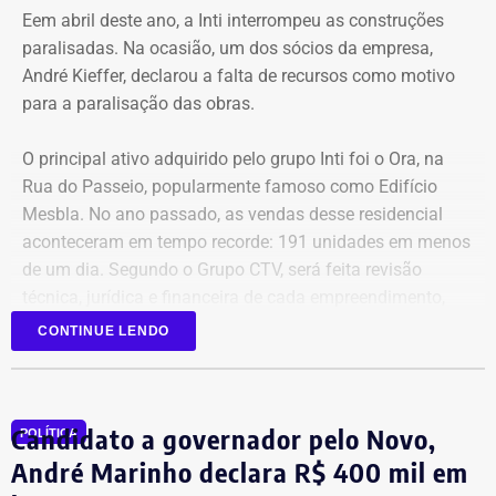
Eem abril deste ano, a Inti interrompeu as construções
paralisadas. Na ocasião, um dos sócios da empresa,
André Kieffer, declarou a falta de recursos como motivo
para a paralisação das obras.
O principal ativo adquirido pelo grupo Inti foi o Ora, na
Rua do Passeio, popularmente famoso como Edifício
Mesbla. No ano passado, as vendas desse residencial
aconteceram em tempo recorde: 191 unidades em menos
de um dia. Segundo o Grupo CTV, será feita revisão
técnica, jurídica e financeira de cada empreendimento,
antes da retomada dos canteiros. Cronogramas de
CONTINUE LENDO
entrega terão novas datas. Também haverá a definição
quanto capital permanecerá protegido para cada obra.
Em junho, o grupo XP concluiu a venda dos créditos para
Candidato a governador pelo Novo,
a Artesanal investimentos.
POLÍTICA
André Marinho declara R$ 400 mil em
*Com informações do jornal O Globo