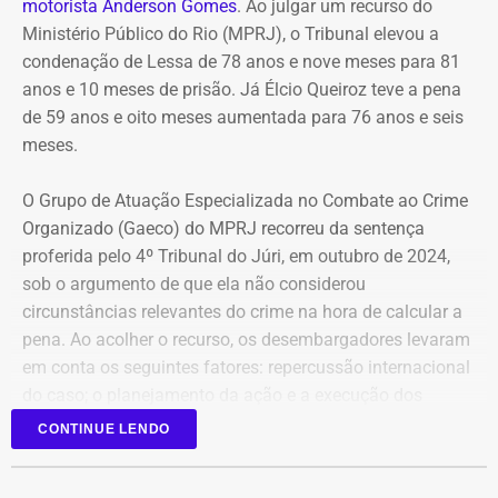
motorista Anderson Gomes
. Ao julgar um recurso do
governança e desenvolvimento sustentável.
Ministério Público do Rio (MPRJ), o Tribunal elevou a
condenação de Lessa de 78 anos e nove meses para 81
COM FÁBIO MARTINS
anos e 10 meses de prisão. Já Élcio Queiroz teve a pena
de 59 anos e oito meses aumentada para 76 anos e seis
meses.
O Grupo de Atuação Especializada no Combate ao Crime
Organizado (Gaeco) do MPRJ recorreu da sentença
proferida pelo 4º Tribunal do Júri, em outubro de 2024,
sob o argumento de que ela não considerou
circunstâncias relevantes do crime na hora de calcular a
pena. Ao acolher o recurso, os desembargadores levaram
em conta os seguintes fatores: repercussão internacional
do caso; o planejamento da ação e a execução dos
disparos em via pública, em uma região de grande
CONTINUE LENDO
circulação de pessoas.