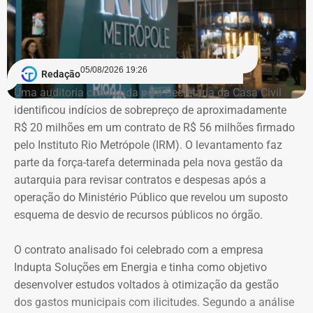
97.555,75.
As declarações de bens são prestadas pelos próprios
candidatos à Justiça Eleitoral e podem considerar os
05/08/2026 19:26
Redação
valores históricos de aquisição dos bens, e não
Uma auditoria conduzida pela Secretaria da Casa Civil
necessariamente seus preços de mercado.
identificou indícios de sobrepreço de aproximadamente
R$ 20 milhões em um contrato de R$ 56 milhões firmado
O crescimento patrimonial, por si só, não indica a
pelo Instituto Rio Metrópole (IRM). O levantamento faz
existência de irregularidades.
parte da força-tarefa determinada pela nova gestão da
autarquia para revisar contratos e despesas após a
operação do Ministério Público que revelou um suposto
esquema de desvio de recursos públicos no órgão.
O contrato analisado foi celebrado com a empresa
Indupta Soluções em Energia e tinha como objetivo
desenvolver estudos voltados à otimização da gestão
dos gastos municipais com ilicitudes. Segundo a análise