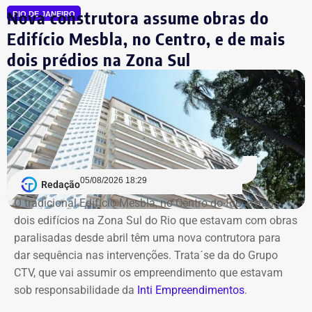
Marcelo Lopes da Silva
. Todos acabaram afastados de
Nova construtora assume obras do
RIO DE JANEIRO
suas funções após a operação.
Edifício Mesbla, no Centro, e de mais
dois prédios na Zona Sul
Desde então, a presidência interina do IRM passou a ser
exercida pelo secretário Roberto Leão, que determinou a
realização de uma auditoria completa nas contas e
Declaração de Lauro Boto em 2026 — Foto: Reprodução/DivulgaCand
contratos da autarquia. O prazo estabelecido para
conclusão dos trabalhos é de 60 dias.
Segundo a atual gestão, os levantamentos preliminares
indicam que o instituto vinha sendo utilizado para
05/08/2026 18:29
Redação
descentralizar recursos públicos por meio de
O tradicional Edifício Mesbla, no Centro do Rio, e mais
contratações com baixo nível de controle, aproveitando a
dois edifícios na Zona Sul do Rio que estavam com obras
maior flexibilidade financeira conferida à natureza
paralisadas desde abril têm uma nova contrutora para
jurídica da autarquia.
dar sequência nas intervenções. Trata´se da do Grupo
CTV, que vai assumir os empreendimento que estavam
COM INFORMAÇÕES DO RJ2/TV GLOBO
Declaração de Lauro Boto em 2010 — Foto: Reprodução/DivulgaCand
sob responsabilidade da
Inti Empreendimentos
.