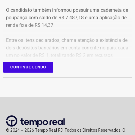
O candidato também informou possuir uma caderneta de
poupança com saldo de R$ 7.487,18 e uma aplicação de
renda fixa de R$ 14,37.
Entre os itens declarados, chama atenção a existência de
dois depósitos bancários em conta corrente no país, cada
um no valor de R$ 1, totalizando R$ 2 em recursos
mantidos em contas correntes.
CONTINUE LENDO
A tenente-coronel da Polícia Militar Erigreyce Monteiro
(Novo), vice na chapa de Marinho, declarou R$ 515 mil
em bens, relativos a um apartamento.
© 2024 – 2026 Tempo Real RJ. Todos os Direitos Reservados. O