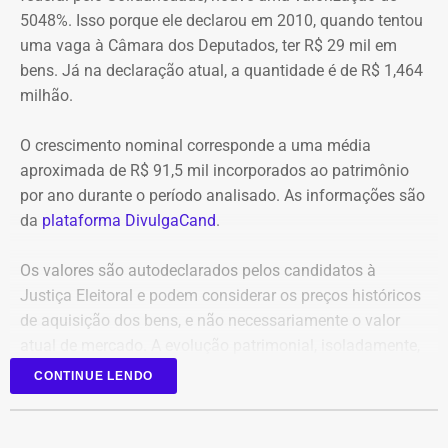
confiabilidade das informações produzidas. O relatório
5048%. Isso porque ele declarou em 2010, quando tentou
Até o momento, não há informação sobre feridos.
foi encaminhado ao Ministério Público, ao Tribunal de
uma vaga à Câmara dos Deputados, ter R$ 29 mil em
Também não se sabe o que causou o fogo na área.
Contas e ao Conselho Administrativo de Defesa
bens. Já na declaração atual, a quantidade é de R$ 1,464
Econômica (Cade).
milhão.
O crescimento nominal corresponde a uma média
Nova gestão amplia pente-fino no
aproximada de R$ 91,5 mil incorporados ao patrimônio
instituto
por ano durante o período analisado. As informações são
da
plataforma DivulgaCand
.
As novas suspeitas surgem menos de um mês após o
Instituto Rio Metrópole ser alvo de uma operação do
Os valores são autodeclarados pelos candidatos à
Ministério Público que investigou um suposto esquema
Justiça Eleitoral e podem considerar os preços históricos
de desvio de recursos públicos de aproximadamente R$
de aquisição dos bens, e não necessariamente o valor
86 milhões.
atual de mercado. A evolução patrimonial, isoladamente,
não representa indício de irregularidade.
CONTINUE LENDO
Na ocasião, seis pessoas foram presas, entre elas o então
presidente do instituto, David Perini Vermelho, o diretor de
Planejamento e Projetos, Maurício Silva, e o procurador