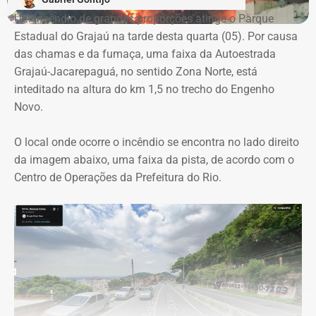
empresas concorrentes, além de falhas na elaboração do
Um incêndio de grandes proporções atinge o Parque
termo de referência.
Estadual do Grajaú na tarde desta quarta (05). Por causa
das chamas e da fumaça, uma faixa da Autoestrada
Outro ponto que chamou a atenção dos técnicos foi a
Grajaú-Jacarepaguá, no sentido Zona Norte, está
ausência de critérios objetivos para justificar a
inteditado na altura do km 1,5 no trecho do Engenho
contratação da equipe prevista. Em uma das fases do
Novo.
projeto, o contrato estimava a atuação de 76
profissionais durante 12 meses, com remuneração média
O local onde ocorre o incêndio se encontra no lado direito
superior a R$ 28 mil. Em alguns casos, como o de
da imagem abaixo, uma faixa da pista, de acordo com o
consultores especializados, os valores chegavam a quase
Centro de Operações da Prefeitura do Rio.
R$ 75 mil por profissional, sem que houvesse justificativa
técnica para esse dimensionamento.
Serviços pagos teriam reaproveitado
dados já existentes
O relatório também questiona a efetiva entrega dos