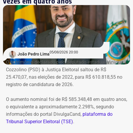
vezes em quatro anos
a qualquer momento. De novo.
Na prática, a manifestação do
ministro extingue o processo
O próprio Nunes Marques havia concedido o habeas
05/08/2026 20:00
João Pedro Lima
corpus a Graciosa, citando o “excesso de prazo da
O patrimônio declarado pelo deputado estadual Vinícius
medida cautelar de afastamento do cargo”, uma vez que
Cozzolino (PSD) à Justiça Eleitoral saltou de R$
ainda não havia, na ocasião, sentença condenatória no
25.470,07, nas eleições de 2022, para R$ 610.818,55 no
processo em que Graciosa era réu no processo por
registro de candidatura de 2026.
lavagem de dinheiro, que se arrastava desde 2021.
O aumento nominal foi de R$ 585.348,48 em quatro anos,
Mas a decisão, e a condenação, acabaram saindo cinco
o equivalente a aproximadamente 2.298%, segundo
meses depois.
informações do portal DivulgaCand,
plataforma do
Tribunal Superior Eleitoral (TSE)
.
Na prática, a manifestação do ministro extinguiu o
processo — que perdeu a razão de existir após a