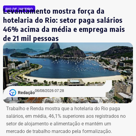
Além disso, o MPRJ também pediu que a Justiça
Levantamento mostra força da
reconhecesse com menor redução a tentativa de
RIO DE JANEIRO
homicídio contra Fernanda Chaves, assessora de Marielle
hotelaria do Rio: setor paga salários
que estava no carro no momento dos disparos e
46% acima da média e emprega mais
sobreviveu porque se abaixou no banco.
de 21 mil pessoas
Outro ponto usado pelo Ministério Público para pedir o
aumento das penas foi o uso de um carro clonado no
crime, o que caracteriza o delito de receptação.
Ambos firmaram delação
premiada e devem
06/08/2026 07:28
Redação
Um levantamento realizado pela Secretaria Municipal de
cumprir o tempo de prisão
Trabalho e Renda mostra que a hotelaria do Rio paga
salários, em média, 46,1% superiores aos registrados no
previsto no acordo
setor de alojamento e alimentação e mantém um
mercado de trabalho marcado pela formalização.