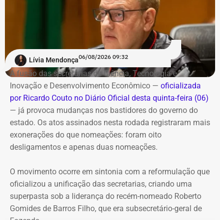
cidade, o novo espaço funcionará em horário compatível
com a operação do catamarã. Os usuários já
cadastrados poderão utilizar a unidade de Charitas sem
necessidade de um novo cadastro.
06/08/2026 09:32
Lívia Mendonça
Também haverá um aplicativo para consulta da
A fusão das secretarias de Ciência, Tecnologia e
disponibilidade de vagas e realização de pré-cadastro.
Inovação e Desenvolvimento Econômico —
oficializada
por Ricardo Couto no Diário Oficial desta quinta-feira (06)
Além da inauguração do bicicletário, a prefeitura prevê
— já provoca mudanças nos bastidores do governo do
uma reorganização do entorno da estação de Charitas,
estado. Os atos assinados nesta rodada registraram mais
com readequação das vagas de estacionamento e
exonerações do que nomeações: foram oito
reforço da fiscalização para coibir o estacionamento
desligamentos e apenas duas nomeações.
irregular de motocicletas.
O movimento ocorre em sintonia com a reformulação que
Com informações do jornal “O Globo”.
oficializou a unificação das secretarias, criando uma
superpasta sob a liderança do recém-nomeado Roberto
Gomides de Barros Filho, que era subsecretário-geral de