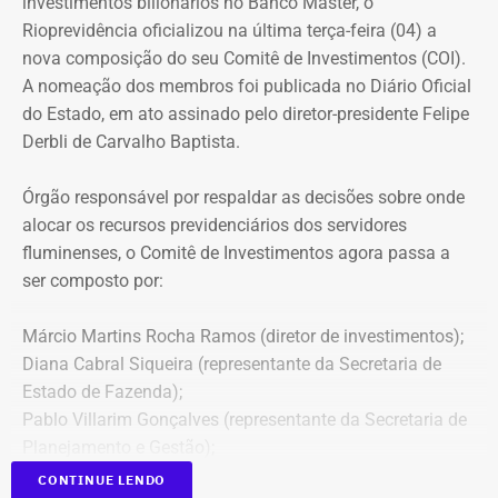
investimentos bilionários no Banco Master, o
Rioprevidência oficializou na última terça-feira (04) a
nova composição do seu Comitê de Investimentos (COI).
A nomeação dos membros foi publicada no Diário Oficial
do Estado, em ato assinado pelo diretor-presidente Felipe
Derbli de Carvalho Baptista.
Órgão responsável por respaldar as decisões sobre onde
alocar os recursos previdenciários dos servidores
fluminenses, o Comitê de Investimentos agora passa a
ser composto por:
Márcio Martins Rocha Ramos (diretor de investimentos);
Diana Cabral Siqueira (representante da Secretaria de
Estado de Fazenda);
Pablo Villarim Gonçalves (representante da Secretaria de
Planejamento e Gestão);
Alisson José Ramos Batista (servidor do Corpo Técnico
CONTINUE LENDO