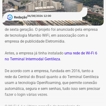
06/08/2026 12:00
Redação
A Central do Brasil vai receber uma rede gratuita de Wi-Fi
de sexta geração. O projeto foi anunciado pela empresa
de tecnologia Mambo WiFi, em associação com a
empresa de publicidade Eletromídia.
Antes, a empresa já tinha instalado
uma rede de Wi-Fi 6
no Terminal Intermodal Gentileza
.
De acordo com a empresa, fundada em 2016, tanto a
rede da Central do Brasil quanto a do Terminal Gentileza
usam a tecnologia OpenRoaming, que permite conexão
automática, segura e sem senhas, tudo isso sem precisar
Captura de tela da publicação de André Janones, utilizado como prova na
fazer o login várias vezes.
representação de Alana Passos — Foto: Reprodução