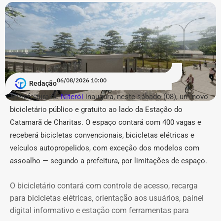
A lista de reforços na estrutura estadual contou ainda
com 4 nomeações na Secretaria de Estado de Fazenda e
4 na Secretaria de Estado do Ambiente e Sustentabilidade
(Seas/Inea), além de preenchimento de vagas
estratégicas de coordenação (nível DAS-8) na Fundação
06/08/2026 10:00
CEPERJ, Seplag e Secretaria de Governo.
Redação
A Prefeitura de
Niterói
inaugura, neste sábado (08), um novo
COM FÁBIO MARTINS.
bicicletário público e gratuito ao lado da Estação do
Catamarã de Charitas. O espaço contará com 400 vagas e
receberá bicicletas convencionais, bicicletas elétricas e
veículos autopropelidos, com exceção dos modelos com
assoalho — segundo a prefeitura, por limitações de espaço.
O bicicletário contará com controle de acesso, recarga
para bicicletas elétricas, orientação aos usuários, painel
digital informativo e estação com ferramentas para