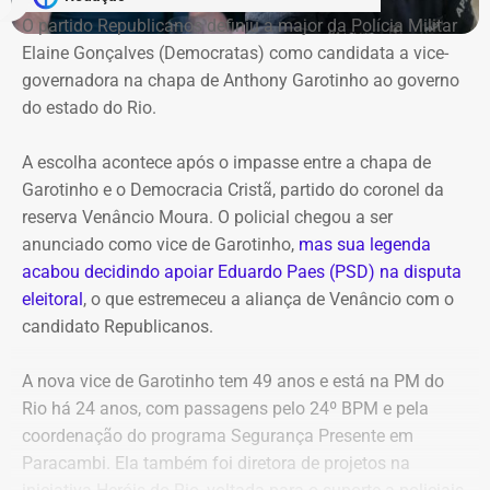
O partido Republicanos definiu a major da Polícia Militar
Na representação enviada ao Ministério Público Federal,
Elaine Gonçalves (Democratas) como candidata a vice-
Alana Passos solicita a abertura de um procedimento
governadora na chapa de Anthony Garotinho ao governo
para apurar a autoria e a materialidade das condutas
do estado do Rio.
atribuídas a André Janones. A vereadora também pede
que, caso sejam encontrados indícios suficientes de
A escolha acontece após o impasse entre a chapa de
crime, sejam adotadas as medidas legais cabíveis,
Garotinho e o Democracia Cristã, partido do coronel da
incluindo o eventual oferecimento de denúncia.
reserva Venâncio Moura. O policial chegou a ser
anunciado como vice de Garotinho,
mas sua legenda
Para embasar o pedido, a parlamentar anexou capturas
acabou decidindo apoiar Eduardo Paes (PSD) na disputa
de tela da publicação e os links das postagens
eleitoral
, o que estremeceu a aliança de Venâncio com o
divulgadas por Janones nas redes sociais.
candidato Republicanos.
A nova vice de Garotinho tem 49 anos e está na PM do
Rio há 24 anos, com passagens pelo 24º BPM e pela
coordenação do programa Segurança Presente em
Paracambi. Ela também foi diretora de projetos na