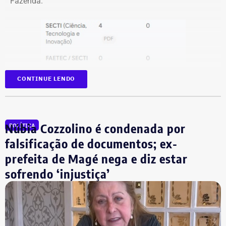
Fazenda.
CONTINUE LENDO
Núbia Cozzolino é condenada por
POLÍTICA
falsificação de documentos; ex-
prefeita de Magé nega e diz estar
sofrendo ‘injustiça’