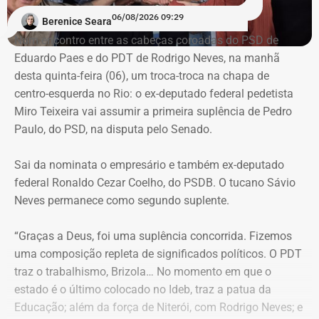
de Justiça, foram identificadas alterações em processos.
de superintendente de Retenção e Atração de
06/08/2026 09:29
Berenice Seara
Investimentos do Desenvolvimento Econômico;
Num encontro entre as cabeças coroadas do PSD de
O Ministério Público (MPRJ), então, passou a conferir
Joel de Oliveira Suhett Filho foi desligado do posto de
Eduardo Paes e do PDT de Rodrigo Neves, na manhã
ações civis públicas e processos de improbidade —
assessor-chefe de Assuntos Estratégicos da Polícia
desta quinta-feira (06), um troca-troca na chapa de
relativos a agentes públicos — que tramitavam na vara, e
Militar;
centro-esquerda no Rio: o ex-deputado federal pedetista
foram identificadas diversas adulterações, principalmente
Henrique Gustavo dos Santos Frickmann foi exonerado, a
Miro Teixeira vai assumir a primeira suplência de Pedro
em processos nos quais Núbia Cozzolino aparecia como
pedido, do cargo de subsecretário adjunto de Obrasda
Paulo, do PSD, na disputa pelo Senado.
interessada ou ré.
Secretaria de Infraestrutura e Obras Públicas.
Sai da nominata o empresário e também ex-deputado
Durante uma busca e apreensão no escritório ligado à ex-
Nomeações vieram em dose
federal Ronaldo Cezar Coelho, do PSDB. O tucano Sávio
prefeita de Magé, foram encontradas cópias de folhas
Neves permanece como segundo suplente.
homeopática
processuais com treinos de rubricas e assinaturas.
“Graças a Deus, foi uma suplência concorrida. Fizemos
No outro lado da balança das publicações do Diário
Núbia Cozzolino alega injustiça e
uma composição repleta de significados políticos. O PDT
Oficial, Couto fez mudanças pontuais e assinou apenas 2
irregularidades
traz o trabalhismo, Brizola… No momento em que o
únicas nomeações para o segundo e terceiro escalões do
estado é o último colocado no Ideb, traz a patua da
governo. A Superintendência de Compras e Licitações da
Educação; além da força de Niterói, com Rodrigo Neves; e
A Justiça concluiu que a autoria criminal ficou
Secretaria de Estado de Saúde recebeu a nomeação de