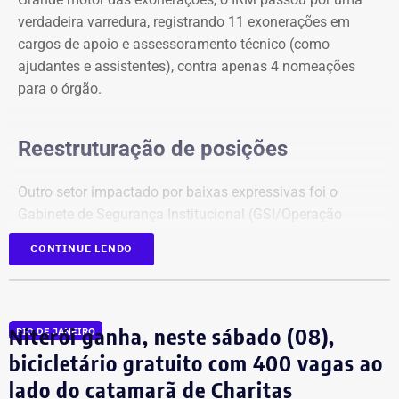
verdadeira varredura, registrando 11 exonerações em
cargos de apoio e assessoramento técnico (como
ajudantes e assistentes), contra apenas 4 nomeações
para o órgão.
Reestruturação de posições
Outro setor impactado por baixas expressivas foi o
Gabinete de Segurança Institucional (GSI/Operação
Foco), com 5 exonerações e 3 nomeações.
CONTINUE LENDO
Em contrapartida, o Detran-RJ figurou como o principal
polo receptor de novos quadros no expediente. A Casa
Civil chancelou 6 nomeações diretas para chefias de
Niterói ganha, neste sábado (08),
RIO DE JANEIRO
serviços e unidades de atendimento desconcentradas do
bicicletário gratuito com 400 vagas ao
departamento de trânsito, sem registrar nenhuma
lado do catamarã de Charitas
exoneração correspondente nesta leva.