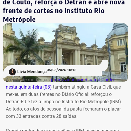
de Couto, reforça o Detran e abre nova
análise e, em junho, a Justiça determinou o
O reforço nas exigências de qualificação técnica e a
frente de cortes no Instituto Rio
encaminhamento do procedimento à Decradi para
atualização de normas de governança tentam fechar
Metrópole
instaurar o inquérito policial e adotar as diligências
brechas para garantir que as decisões de investimento
necessárias para que o responsável pelo comentário seja
passem por critérios mais rigorosos, blindando o
identificado.
patrimônio destinado às aposentadorias e pensões dos
servidores do Rio.
Os investigadores expediram um ofício à empresa Meta
Platforms para obter os dados cadastrais vinculados ao
COM FÁBIO MARTINS.
perfil responsável pelo comentário.
06/08/2026 10:16
Lívia Mendonça
A onda de mudanças
promovidas por Ricardo Couto
Com informações de G1.
nesta quinta-feira (08)
também atingiu a Casa Civil, que
mexeu em duas frentes no Diário Oficial: reforçou o
Detran-RJ e fez a limpa no Instituto Rio Metrópole (IRM).
Ao todo, os atos de pessoal da pasta fecharam o placar
com 33 entradas contra 28 saídas.
Grande motor das exonerações, o IRM passou por uma