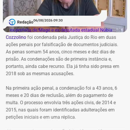
06/08/2026 09:30
Redação
A
ex-prefeita de Magé e ex-deputada estadual Núbia
Cozzolino
foi condenada pela Justiça do Rio em duas
ações penais por falsificação de documentos judiciais.
As penas somam 54 anos, cinco meses e dez dias de
prisão. As condenações são de primeira instância e,
portanto, ainda cabe recurso. Ela já tinha sido presa em
2018 sob as mesmas acusações.
Na primeira ação penal, a condenação foi a 43 anos, 6
meses e 20 dias de reclusão, além do pagamento de
multa. O processo envolvia três ações civis, de 2014 e
2015, nas quais foram identificadas adulterações em
Cortes na Ciência e Tecnologia
petições iniciais e em uma réplica.
Das oito exonerações publicadas no Diário Oficial, quatro