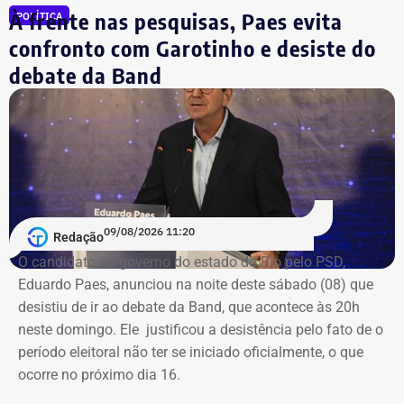
À frente nas pesquisas, Paes evita
POLÍTICA
confronto com Garotinho e desiste do
debate da Band
Declaração de bens de Eduardo Paes em 2026 — Foto:
Reprodução/Divulgacand
09/08/2026 11:20
Redação
O candidato ao governo do estado do Rio pelo PSD,
Eduardo Paes, anunciou na noite deste sábado (08) que
desistiu de ir ao debate da Band, que acontece às 20h
neste domingo. Ele justificou a desistência pelo fato de o
período eleitoral não ter se iniciado oficialmente, o que
Declaração de bens de Eduardo Paes em 2024 — Foto:
ocorre no próximo dia 16.
Reprodução/Divulgacand