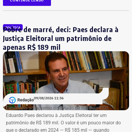
CONTINUE LENDO
Tomada de Contas Especial. O relatório deverá apontar o
valor do prejuízo e os responsáveis pelos eventuais
danos até a data limite definida pela prorrogação de 120
dias, aceita em maio deste ano.
Pobre de marré, deci: Paes declara à
POLÍTICA
Justiça Eleitoral um patrimônio de
A quantificação das perdas será usada como base para
apenas R$ 189 mil
eventual cobrança de ressarcimento aos cofres públicos
e poderá reforçar os processos judiciais e criminais já em
andamento contra ex-gestores do Rioprevidência.
09/08/2026 11:36
Redação
Candidato ao governo do estado do Rio pelo PSD,
Eduardo Paes declarou à Justiça Eleitoral ter um
patrimônio de R$ 189 mil. O valor é um pouco maior do
que o declarado em 2024 — R$ 185 mil — quando