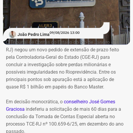
09/08/2026 13:00
João Pedro Lima
Erro no sistema do TSE aumenta patrimônio de André Ceciliano – Foto:
O Tribunal de Contas do Estado do Rio de Janeiro (TCE-
Reprodução
RJ) negou um novo pedido de extensão de prazo feito
pela Controladoria-Geral do Estado (CGE-RJ) para
concluir a investigação sobre perdas milionárias e
possíveis irregularidades no Rioprevidência. Entre os
principais pontos sob apuração está a aplicação de
quase R$ 1 bilhão em papéis do Banco Master.
Em decisão monocrática, o
conselheiro José Gomes
Graciosa
indeferiu a solicitação de mais 60 dias para a
conclusão da Tomada de Contas Especial aberta no
processo TCE-RJ nº 100.659-6/25, em dezembro do ano
passado.