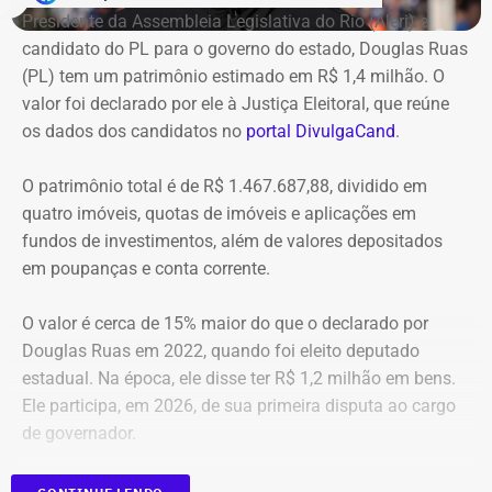
as apurações, os títulos teriam sido adquiridos por
Presidente da Assembleia Legislativa do Rio (Alerj) e
valores superiores aos praticados no mercado
candidato do PL para o governo do estado, Douglas Ruas
secundário, sem justificativas técnicas ou econômicas
(PL) tem um patrimônio estimado em R$ 1,4 milhão. O
Declaração de bens de Jane Reis em 2020 — Foto:
para a contratação da intermediária.
valor foi declarado por ele à Justiça Eleitoral, que reúne
Reprodução/Divulgacand
os dados dos candidatos no
portal DivulgaCand
.
Outro foco é a governança dos investimentos. Foram
A relação de bens foi informada por Jane Reis à
identificadas aplicações feitas sem a aprovação
O patrimônio total é de R$ 1.467.687,88, dividido em
Justiça Eleitoral durante o registro da
tempestiva do Plano Anual de Investimentos, além de
quatro imóveis, quotas de imóveis e aplicações em
candidatura. As declarações são públicas e
possíveis descumprimentos dos limites estabelecidos
fundos de investimentos, além de valores depositados
podem ser consultadas por qualquer eleitor no
pela Resolução CMN nº 4.963/2021 e falta de
em poupanças e conta corrente.
sistema DivulgaCand, do Tribunal Superior
transparência em relatórios e atas de conselhos.
Eleitoral (TSE).
O valor é cerca de 15% maior do que o declarado por
Douglas Ruas em 2022, quando foi eleito deputado
CGE terá de concluir tomada de
estadual. Na época, ele disse ter R$ 1,2 milhão em bens.
contas
Ele participa, em 2026, de sua primeira disputa ao cargo
de governador.
Com o pedido de prorrogação negado e os autos
anexados ao processo principal, a CGE terá de concluir a