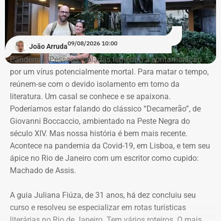
empresário teria pagado R$ 4,5 mil ao contador
Washington Travassos de Azevedo para obter as
informações fiscais de forma ilegal. Travassos, apontado
09/08/2026 10:00
João Arruda
como o executor do acesso indevido aos sistemas da
Pandemia. Pessoas isoladas temendo a contaminação
Receita Federal, está preso desde março.
por um vírus potencialmente mortal. Para matar o tempo,
reúnem-se com o devido isolamento em torno da
O caso tramita no âmbito do chamado Inquérito das Fake
literatura. Um casal se conhece e se apaixona.
News. Em abril, a Polícia Federal cumpriu mandados de
Poderíamos estar falando do clássico “Decamerão”, de
busca e apreensão em endereços ligados ao empresário,
Giovanni Boccaccio, ambientado na Peste Negra do
que se apresentou às autoridades após a emissão de
século XIV. Mas nossa história é bem mais recente.
uma ordem de prisão preventiva expedida por Moraes.
Acontece na pandemia da Covid-19, em Lisboa, e tem seu
ápice no Rio de Janeiro com um escritor como cupido:
A medida de prisão, à época, ocorreu mesmo com parecer
Machado de Assis.
contrário da Procuradoria-Geral da República (PGR), que
não identificou riscos ou provas suficientes para justificar
A guia Juliana Fiúza, de 31 anos, há dez concluiu seu
a custódia cautelar de Marcelo Conde naquele momento.
curso e resolveu se especializar em rotas turísticas
literárias no Rio de Janeiro. Tem vários roteiros. O mais