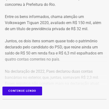
concorreu à Prefeitura do Rio.
Entre os bens informados, chama atenção um
Volkswagen Tiguan 2020, avaliado em R$ 150 mil, além
de um título de previdência privada de R$ 32 mil.
Juntos, os dois itens somam quase todo o patrimônio
declarado pelo candidato do PSD, que reúne ainda um
saldo de R$ 50 em renda fixa e R$ 6,3 mil espalhados em
quatro contas correntes no país.
COM FÁBIO MARTINS.
Na declaração de 2022, Paes declarou duas contas
bancárias no exterior, que, juntas, somavam R$ 2,3 mil.
Esses registros não constam mais na declaração atual.
Em contrapartida, houve aumento no número de contas
CONTINUE LENDO
mantidas no Brasil: naquele ano, ele havia declarado
apenas uma conta corrente, com saldo de R$ 182.