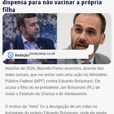
dispensa para não vacinar a própria
anunciando a desistência.
filha
“A coordenação de campanha da coligação ‘Juntos Para
Mudar, Coragem para Reconstruir’ decidiu, seguindo
orientação do departamento jurídico, que o candidato
Eduardo Paes não vai participar de debates e sabatinas
antes do início oficial da campanha e da confirmação
dos registros de candidaturas pela Justiça Eleitoral”, diz a
09/08/2026 11:00
Redação
nota.
Candidato a deputado federal pelo PT no Rio para as
eleições de 2026, Marcelo Freixo anunciou, através das
O recado é direto. Na última quinta-feira (06), o promotor
redes sociais, que vai entrar com uma ação no Ministério
Alexey Kolouboff
pediu à Justiça urgência para executar
Público Federal (MPF) contra Eduardo Bolsonaro. Ele
a condenação por improbidade administrativa de
acusa o filho do ex-presidente Jair Bolsonaro (PL) de
Garotinho
e comunicar à Justiça Eleitoral a suspensão de
violar o Estatuto da Criança e do Adolescente.
seus direitos políticos por oito anos.
O motivo da “treta” foi a divulgação de um vídeo no
O MP alega que Garotinho está inelegível desde 2025,
Instagram do próprio Eduardo Bolsonaro, onde ele revela
quando o ministro Dias Toffoli, do Supremo Tribunal