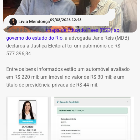
interno da autarquia. Desde então, as apurações
administrativas avançaram paralelamente às
09/08/2026 12:43
investigações conduzidas pelo Ministério Público e pela
Lívia Mendonça
Polícia Federal.
Escolhida vice na
chapa de Eduardo Paes (PSD) ao
governo do estado do Rio
, a advogada Jane Reis (MDB)
Em janeiro de 2026, o então diretor-presidente do
declarou à Justiça Eleitoral ter um patrimônio de R$
Rioprevidência, Deivis Marcon Antunes, foi alvo de
577.396,84.
mandados de busca e apreensão da Polícia Federal e
pediu exoneração do cargo.
Entre os bens informados estão um automóvel avaliado
em R$ 220 mil; um imóvel no valor de R$ 30 mil; e um
No mês seguinte, Antunes foi preso preventivamente pela
título de previdência privada de R$ 44 mil.
PF durante a Operação Barco de Papel, sob suspeita de
gestão temerária, tentativa de obstrução da Justiça e
destruição de provas. A prisão foi mantida pelo Superior
Tribunal de Justiça (STJ).
Com o avanço das investigações, toda a cúpula que
comandava o Rioprevidência no período em que