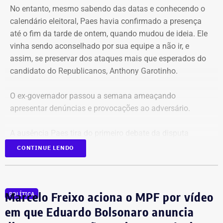
A relação de bens foi informada pelo próprio candidato à
No entanto, mesmo sabendo das datas e conhecendo o
Justiça Eleitoral durante o registro da candidatura. As
calendário eleitoral, Paes havia confirmado a presença
declarações são públicas e podem ser consultadas por
até o fim da tarde de ontem, quando mudou de ideia. Ele
qualquer eleitor no sistema DivulgaCand, do Tribunal
vinha sendo aconselhado por sua equipe a não ir, e
Superior Eleitoral (TSE).
assim, se preservar dos ataques mais que esperados do
candidato do Republicanos, Anthony Garotinho.
O ex-governador passou a semana ameaçando
apresentar denúncias e provocações ao adversário.
A ausência Paes tira do primeiro debate da disputa
estadual o primeiro colocado na corrida pelo Palácio
CONTINUE LENDO
Guanabara, de acordo com as pesquisas de intenção de
votos já divulgadas. E tira, do eleitor, a chance de
conhecer as propostas e ouvir as explicações do ex-
Marcelo Freixo aciona o MPF por vídeo
POLÍTICA
prefeito do Rio.
em que Eduardo Bolsonaro anuncia
A coordenação de campanha de Paes publicou uma nota