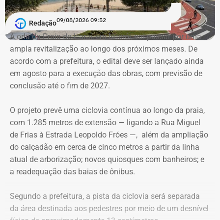
09/08/2026 09:52
E as artes do bruxo vão mais longe e criam outra
Redação
conexão. O arquiteto e historiador Nireu Cavalcanti tem
A orla da Praia de Icaraí, em Niterói, vai passar por uma
um sonho. Nele, caminham pelas ruas do Rio de Janeiro
ampla revitalização ao longo dos próximos meses. De
Bentinho, olhando para os lados, desconfiado do que
acordo com a prefeitura, o edital deve ser lançado ainda
aconteceu no passado. O filósofo Quincas Borba filosofa
em agosto para a execução das obras, com previsão de
e se pergunta onde errou. Ao mesmo tempo, o transeunte
conclusão até o fim de 2027.
precisa ter cuidado com seus trejeitos. Podem ser mal
interpretados por um tal Dr. Simão Bacamarte, que não
O projeto prevê uma ciclovia contínua ao longo da praia,
hesitará em levar o desavisado para uma internação
com 1.285 metros de extensão — ligando a Rua Miguel
compulsória. Na mente de Nireu, os personagens de um
de Frias à Estrada Leopoldo Fróes —, além da ampliação
dos maiores escritores brasileiros de todos os tempos,
do calçadão em cerca de cinco metros a partir da linha
Machado de Assis, passeiam por aí, a clamar, como
atual de arborização; novos quiosques com banheiros; e
fantasmas, um caminho delimitado por “templos” onde o
a readequação das baias de ônibus.
povo possa prestar a devida homenagem a seu criador.
Segundo a prefeitura, a pista da ciclovia será separada
da área destinada aos pedestres por meio de um desnível