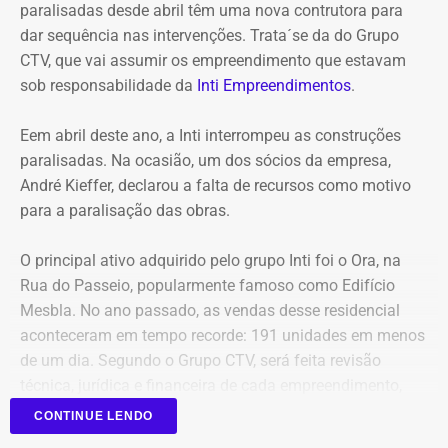
maior flexibilidade financeira conferida à natureza
paralisadas desde abril têm uma nova contrutora para
jurídica da autarquia.
dar sequência nas intervenções. Trata´se da do Grupo
CTV, que vai assumir os empreendimento que estavam
COM INFORMAÇÕES DO RJ2/TV GLOBO
sob responsabilidade da
Inti Empreendimentos
.
Declaração de Lauro Boto em 2010 — Foto: Reprodução/DivulgaCand
Eem abril deste ano, a Inti interrompeu as construções
paralisadas. Na ocasião, um dos sócios da empresa,
André Kieffer, declarou a falta de recursos como motivo
para a paralisação das obras.
O principal ativo adquirido pelo grupo Inti foi o Ora, na
Rua do Passeio, popularmente famoso como Edifício
Mesbla. No ano passado, as vendas desse residencial
aconteceram em tempo recorde: 191 unidades em menos
de um dia. Segundo o Grupo CTV, será feita revisão
técnica, jurídica e financeira de cada empreendimento,
antes da retomada dos canteiros. Cronogramas de
CONTINUE LENDO
entrega terão novas datas. Também haverá a definição