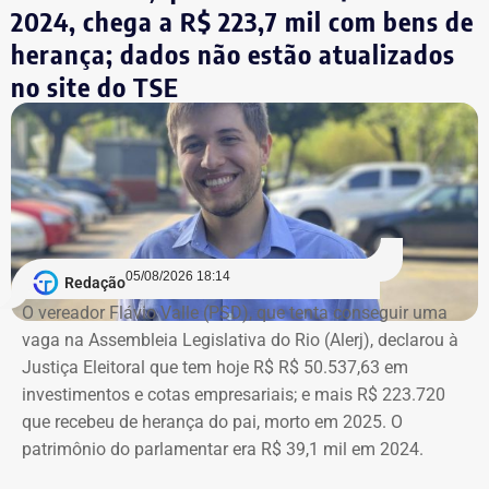
2024, chega a R$ 223,7 mil com bens de
herança; dados não estão atualizados
no site do TSE
Bens declarados por André Marinho (Novo) à Justiça Eleitoral — Foto:
05/08/2026 18:14
Redação
Reprodução/Divulgacand
O vereador Flávio Valle (PSD), que tenta conseguir uma
vaga na Assembleia Legislativa do Rio (Alerj), declarou à
Justiça Eleitoral que tem hoje R$ R$ 50.537,63 em
investimentos e cotas empresariais; e mais R$ 223.720
que recebeu de herança do pai, morto em 2025. O
patrimônio do parlamentar era R$ 39,1 mil em 2024.