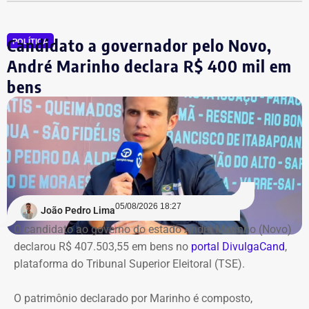
quanto capital permanecerá protegido para cada obra.
Em junho, o grupo XP concluiu a venda dos créditos para
Candidato a governador pelo Novo,
a Artesanal investimentos.
POLÍTICA
André Marinho declara R$ 400 mil em
*Com informações do jornal O Globo
bens
05/08/2026 18:27
João Pedro Lima
O candidato ao governo do estado André Marinho (Novo)
declarou R$ 407.503,55 em bens no
portal DivulgaCand
,
plataforma do Tribunal Superior Eleitoral (TSE).
O patrimônio declarado por Marinho é composto,