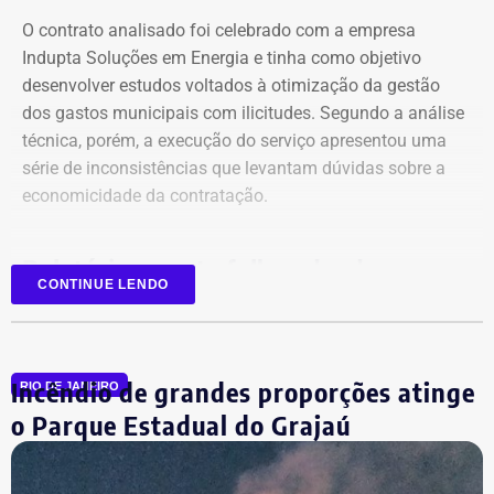
O contrato analisado foi celebrado com a empresa
Indupta Soluções em Energia e tinha como objetivo
desenvolver estudos voltados à otimização da gestão
dos gastos municipais com ilicitudes. Segundo a análise
técnica, porém, a execução do serviço apresentou uma
Declaração de bens de Vinícius Cozzolino em 2026 — Foto:
série de inconsistências que levantam dúvidas sobre a
Reprodução/Divulgacand
economicidade da contratação.
Relatório aponta falhas desde o
CONTINUE LENDO
planejamento
Entre as principais irregularidades identificadas pelos
Incêndio de grandes proporções atinge
auditores está a concentração de funções incompatíveis
RIO DE JANEIRO
dentro do processo de contratação. Conforme o relatório,
o Parque Estadual do Grajaú
os mesmos agentes públicos participaram das etapas de
planejamento, julgamento e fiscalização do contrato,
Declaração de bens de Vinícius Cozzolino em 2022 — Foto: