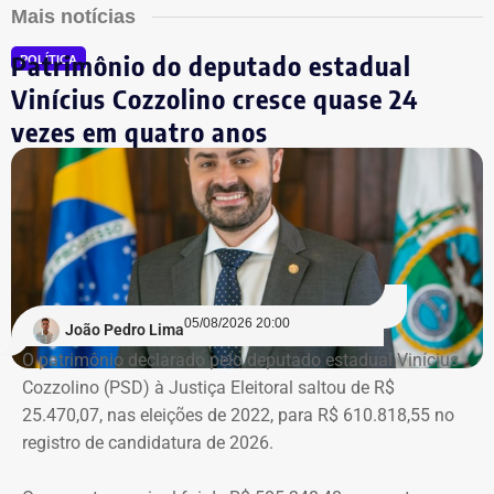
Mais notícias
Patrimônio do deputado estadual
POLÍTICA
Vinícius Cozzolino cresce quase 24
vezes em quatro anos
05/08/2026 20:00
João Pedro Lima
O patrimônio declarado pelo deputado estadual Vinícius
Cozzolino (PSD) à Justiça Eleitoral saltou de R$
25.470,07, nas eleições de 2022, para R$ 610.818,55 no
registro de candidatura de 2026.