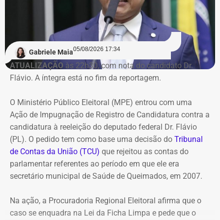
suas obrigações.
Na avaliação do Executivo estadual, a recuperação
judicial deixou de cumprir sua função de permitir a
05/08/2026 17:34
recuperação da empresa.
Gabriele Maia
ATUALIZAÇÃO
às 22h30, com nota do candidato Dr.
Flávio. A íntegra está no fim da reportagem.
Refit não teria honrado os
pagamentos
O Ministério Público Eleitoral (MPE) entrou com uma
Ação de Impugnação de Registro de Candidatura contra a
O governo também sustenta que os responsáveis pela
candidatura à reeleição do deputado federal Dr. Flávio
Refit descumpriram o parcelamento especial firmado
(PL). O pedido tem como base uma decisão do
Tribunal
para quitar débitos tributários. Conforme a PGE, as
de Contas da União (TCU)
que rejeitou as contas do
parcelas deixaram de ser pagas por mais de 90 dias,
parlamentar referentes ao período em que ele era
situação que, segundo a legislação, autoriza o
secretário municipal de Saúde de Queimados, em 2007.
cancelamento do acordo e a decretação da falência.
Na ação, a Procuradoria Regional Eleitoral afirma que o
Outro ponto destacado é que, mesmo após aderir ao
caso se enquadra na Lei da Ficha Limpa e pede que o