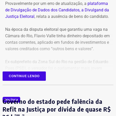
Provavelmente por um erro de atualização, a
plataforma
de Divulgação de Dados dos Candidatos, a Divulgand da
Justiça Eleitoral
, relata a ausência de bens do candidato.
Na época da disputa eleitoral que garantiu uma vaga na
Câmara do Rio, Flavio Valle tinha dinheiro depositado em
contas correntes, aplicado em fundos de investimentos e
valores creditados como “outros bens e valores”.
Ex-subprefeito da Zona Sul do Rio na gestão de Eduardo
Paes (PSD), o vereador foi o parlamentar mais jovem
eleito na última legislatura da Câmara e agora disputa,
CONTINUE LENDO
pela primeira vez, o cargo de deputado estadual.
Governo do estado pede falência da
POLÍTICA
Refit na Justiça por dívida de quase R$