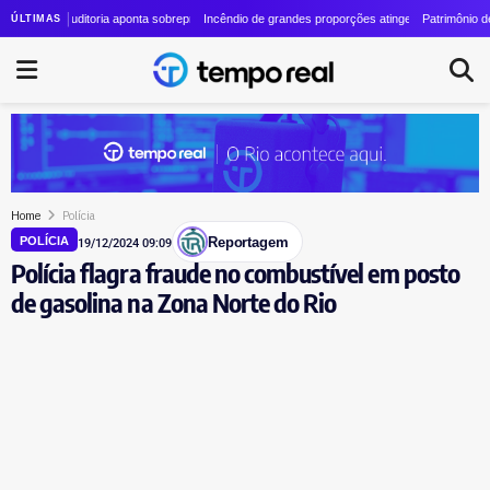
cresce quase 24 vezes em quatro anos
e: auditoria aponta sobrepreço de R$ 20 milhões em contrato de R$ 56 milhões
Incêndio de grandes proporções atinge o Parque Estadual do G
Patrimônio de Lauro Bo
ÚLTIMAS
Home
Polícia
Reportagem
POLÍCIA
19/12/2024 09:09
Polícia flagra fraude no combustível em posto
de gasolina na Zona Norte do Rio