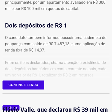
principalmente, por um apartamento avaliado em R$ 300
mil e por R$ 100 mil em quotas de capital.
Dois depósitos de R$ 1
O candidato também informou possuir uma caderneta de
poupança com saldo de R$ 7.487,18 e uma aplicação de
renda fixa de R$ 14,37.
Entre os itens declarados, chama atenção a existência de
dois depósitos bancários em conta corrente no país, cada
um no valor de R$ 1, totalizando R$ 2 em recursos
mantidos em contas correntes.
CONTINUE LENDO
A tenente-coronel da Polícia Militar Erigreyce Monteiro
(Novo), vice na chapa de Marinho, declarou R$ 515 mil
em bens, relativos a um apartamento.
Flávio Valle, que declarou R$ 39 mil em
POLÍTICA