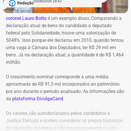
acesso.
05/08/2026 18:42
Redação
na circulação de ônibus pela região. Ainda segundo o
Em 16 anos muita coisa pode mudar. E o patrimônio do
COR, uma faixa de rolamento da pista está ocupada para
Na avaliação dos auditores, o conjunto das evidências
coronel Lauro Botto
é um exemplo disso, Comparando a
que os bombeiros possam atuar no combate às chamas.
aponta indícios relevantes de irregularidades na execução
declaração atual de bens do candidado a deputado
e fiscalização contratual, além de fragilidades na
federal pelo Solidariedade, houve uma valorização de
Equipes do quartel do Grajaú do Corpo de Bombeiros
confiabilidade das informações produzidas. O relatório
5048%. Isso porque ele declarou em 2010, quando tentou
seguem no local trabalhando para controlar o incêndio.
foi encaminhado ao Ministério Público, ao Tribunal de
uma vaga à Câmara dos Deputados, ter R$ 29 mil em
Até o momento, não há informação sobre feridos.
Contas e ao Conselho Administrativo de Defesa
bens. Já na declaração atual, a quantidade é de R$ 1,464
Também não se sabe o que causou o fogo na área.
Econômica (Cade).
milhão.
O crescimento nominal corresponde a uma média
Nova gestão amplia pente-fino no
aproximada de R$ 91,5 mil incorporados ao patrimônio
instituto
por ano durante o período analisado. As informações são
da
plataforma DivulgaCand
.
As novas suspeitas surgem menos de um mês após o
Instituto Rio Metrópole ser alvo de uma operação do
Os valores são autodeclarados pelos candidatos à
Ministério Público que investigou um suposto esquema
Justiça Eleitoral e podem considerar os preços históricos
de desvio de recursos públicos de aproximadamente R$
de aquisição dos bens, e não necessariamente o valor