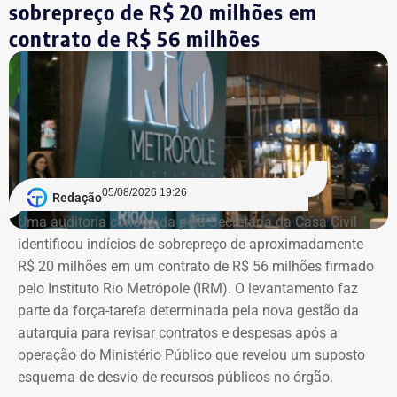
sobrepreço de R$ 20 milhões em
Agora candidato à reeleição na Assembleia Legislativa do
Rio (Alerj) pelo PSD, Cozzolino declarou mais de R$ 610
contrato de R$ 56 milhões
mil em bens. Entre os itens informados à Justiça Eleitoral
estão dois registros classificados genericamente como
“outros bens e direitos”, nos valores de R$ 95.985,48 e R$
97.555,75.
As declarações de bens são prestadas pelos próprios
candidatos à Justiça Eleitoral e podem considerar os
05/08/2026 19:26
Redação
valores históricos de aquisição dos bens, e não
Uma auditoria conduzida pela Secretaria da Casa Civil
necessariamente seus preços de mercado.
identificou indícios de sobrepreço de aproximadamente
R$ 20 milhões em um contrato de R$ 56 milhões firmado
O crescimento patrimonial, por si só, não indica a
pelo Instituto Rio Metrópole (IRM). O levantamento faz
existência de irregularidades.
parte da força-tarefa determinada pela nova gestão da
autarquia para revisar contratos e despesas após a
operação do Ministério Público que revelou um suposto
esquema de desvio de recursos públicos no órgão.