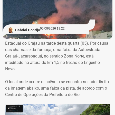
comprometendo a segregação de funções.
Reprodução/Divulgacand
A auditoria também aponta indícios de restrição à
competitividade da licitação, observados pela baixa
variação entre as propostas apresentadas pelas
05/08/2026 19:22
Gabriel Gontijo
empresas concorrentes, além de falhas na elaboração do
Um incêndio de grandes proporções atinge o Parque
termo de referência.
Estadual do Grajaú na tarde desta quarta (05). Por causa
das chamas e da fumaça, uma faixa da Autoestrada
Outro ponto que chamou a atenção dos técnicos foi a
Grajaú-Jacarepaguá, no sentido Zona Norte, está
ausência de critérios objetivos para justificar a
inteditado na altura do km 1,5 no trecho do Engenho
contratação da equipe prevista. Em uma das fases do
Novo.
projeto, o contrato estimava a atuação de 76
profissionais durante 12 meses, com remuneração média
O local onde ocorre o incêndio se encontra no lado direito
superior a R$ 28 mil. Em alguns casos, como o de
da imagem abaixo, uma faixa da pista, de acordo com o
consultores especializados, os valores chegavam a quase
Centro de Operações da Prefeitura do Rio.
R$ 75 mil por profissional, sem que houvesse justificativa
técnica para esse dimensionamento.