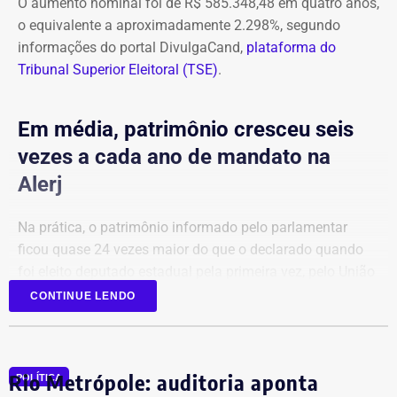
O aumento nominal foi de R$ 585.348,48 em quatro anos,
o equivalente a aproximadamente 2.298%, segundo
informações do portal DivulgaCand,
plataforma do
Tribunal Superior Eleitoral (TSE)
.
Em média, patrimônio cresceu seis
vezes a cada ano de mandato na
Alerj
Na prática, o patrimônio informado pelo parlamentar
ficou quase 24 vezes maior do que o declarado quando
foi eleito deputado estadual pela primeira vez, pelo União
Brasil.
CONTINUE LENDO
Em 2022, a relação de bens era composta principalmente
por aplicações financeiras e depósitos bancários.
Rio Metrópole: auditoria aponta
POLÍTICA