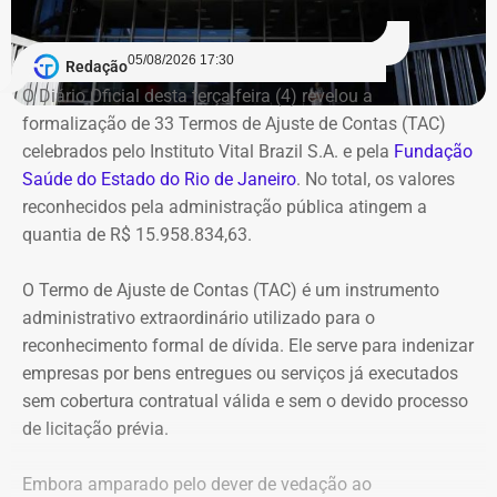
Queimados.
05/08/2026 17:30
Redação
Segundo o Ministério Público, o TCU concluiu que parte
O Diário Oficial desta terça-feira (4) revelou a
das despesas realizadas com verbas federais não foi
formalização de 33 Termos de Ajuste de Contas (TAC)
devidamente comprovada. As contas foram julgadas
celebrados pelo Instituto Vital Brazil S.A. e pela
Fundação
irregulares em 2021, e a decisão foi mantida em março
Saúde do Estado do Rio de Janeiro
. No total, os valores
de 2024, quando o tribunal rejeitou o recurso apresentado
reconhecidos pela administração pública atingem a
pelo deputado.
quantia de R$ 15.958.834,63.
O acórdão também determinou que Dr. Flávio devolva
O Termo de Ajuste de Contas (TAC) é um instrumento
quatro valores, que somam R$ 13.112,09, sem
administrativo extraordinário utilizado para o
atualização monetária.
reconhecimento formal de dívida. Ele serve para indenizar
empresas por bens entregues ou serviços já executados
A Procuradoria cita ainda que o Tribunal concluiu que o
sem cobertura contratual válida e sem o devido processo
deputado participou da gestão desses recursos,
de licitação prévia.
autorizando transferências para contas da prefeitura e
pagamentos por cheque que permaneceram sem
Embora amparado pelo dever de vedação ao
documentação comprobatória. Também destaca que Dr.