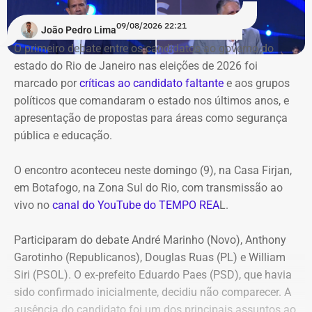
09/08/2026 22:21
João Pedro Lima
O primeiro debate entre os candidatos ao governo do
estado do Rio de Janeiro nas eleições de 2026 foi
marcado por
críticas ao candidato faltante
e aos grupos
políticos que comandaram o estado nos últimos anos, e
apresentação de propostas para áreas como segurança
pública e educação.
O encontro aconteceu neste domingo (9), na Casa Firjan,
em Botafogo, na Zona Sul do Rio, com transmissão ao
vivo no
canal do YouTube do TEMPO REA
L.
Participaram do debate André Marinho (Novo), Anthony
Garotinho (Republicanos), Douglas Ruas (PL) e William
Siri (PSOL). O ex-prefeito Eduardo Paes (PSD), que havia
sido confirmado inicialmente, decidiu não comparecer. A
ausência do candidato foi um dos principais assuntos ao