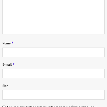
*
Nome
*
E-mail
Site
Salvar meus dados neste navegador para a próxima vez que eu