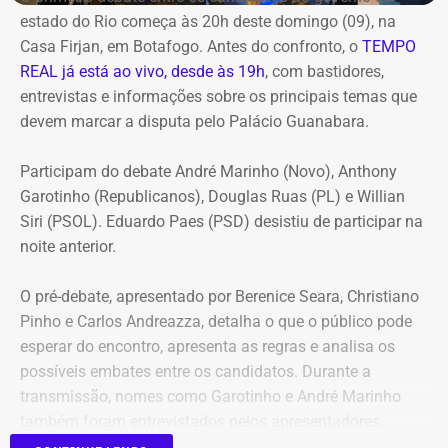
estado do Rio começa às 20h deste domingo (09), na
Casa Firjan, em Botafogo. Antes do confronto, o
TEMPO
REAL já está ao vivo, desde às 19h
, com bastidores,
entrevistas e informações sobre os principais temas que
devem marcar a disputa pelo Palácio Guanabara.
Participam do debate André Marinho (Novo), Anthony
Garotinho (Republicanos), Douglas Ruas (PL) e Willian
Siri (PSOL). Eduardo Paes (PSD) desistiu de participar na
noite anterior.
O pré-debate, apresentado por Berenice Seara, Christiano
Pinho e Carlos Andreazza, detalha o que o público pode
esperar do encontro, apresenta as regras e analisa os
possíveis embates entre os candidatos. Durante a
transmissão, nomes como Garotinho e André Marinho
também foram entrevistados pelos apresentadores.