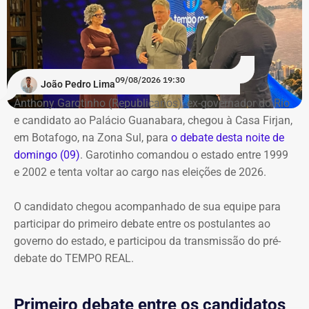
O público também poderá acompanhar a cobertura
especial do TEMPO REAL pelo Instagram do portal, com
transmissão e atualizações nos Stories. Estamos ao vivo
com o pré-debate desde às 19h.
Acompanhe pelo link.
09/08/2026 19:30
João Pedro Lima
Anthony Garotinho (Republicanos), ex-governador do Rio
e candidato ao Palácio Guanabara, chegou à Casa Firjan,
em Botafogo, na Zona Sul, para
o debate desta noite de
domingo (09)
. Garotinho comandou o estado entre 1999
e 2002 e tenta voltar ao cargo nas eleições de 2026.
O candidato chegou acompanhado de sua equipe para
participar do primeiro debate entre os postulantes ao
governo do estado, e participou da transmissão do pré-
debate do TEMPO REAL.
Primeiro debate entre os candidatos