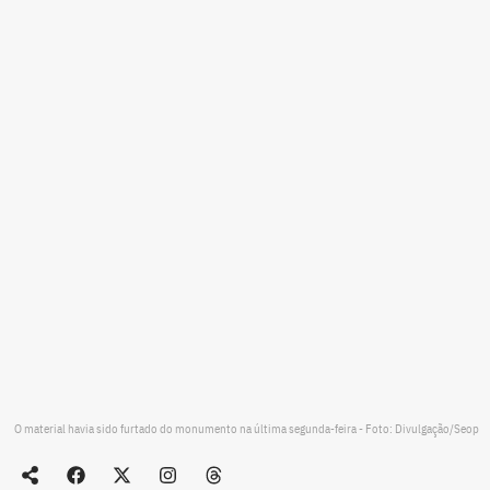
O material havia sido furtado do monumento na última segunda-feira - Foto: Divulgação/Seop