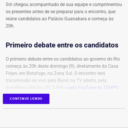
Siri chegou acompanhado de sua equipe e cumprimentou
os presentes antes de se preparar para o encontro, que
reúne candidatos ao Palácio Guanabara e começa às
20h.
Primeiro debate entre os candidatos
O primeiro debate entre os candidatos ao governo do Rio
começa às 20h deste domingo (9), diretamente da Casa
Firjan, em Botafogo, na Zona Sul. O encontro terá
transmissão ao vivo pela Band, na TV aberta, pela
BandNews FM Rio (90.3 FM) e
pelo YouTube do TEMPO
REAL
, em parceria com a emissora.
CONTINUE LENDO
Participam do debate André Marinho (Novo), Anthony
Garotinho (Republicanos), Douglas Ruas (PL) e Willian
Siri (PSOL). O candidato Eduardo Paes (PSD) informou