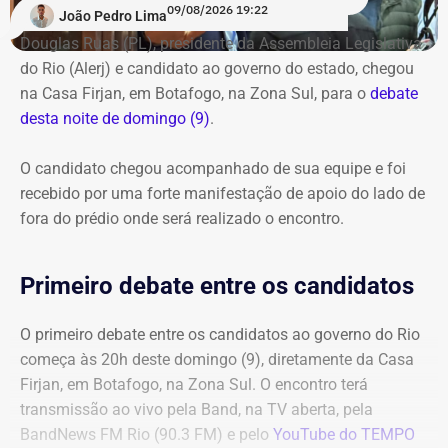
09/08/2026 19:22
João Pedro Lima
Douglas Ruas (PL), presidente da Assembleia Legislativa
do Rio (Alerj) e candidato ao governo do estado, chegou
na Casa Firjan, em Botafogo, na Zona Sul, para o
debate
desta noite de domingo (9)
.
O candidato chegou acompanhado de sua equipe e foi
recebido por uma forte manifestação de apoio do lado de
fora do prédio onde será realizado o encontro.
Primeiro debate entre os candidatos
O primeiro debate entre os candidatos ao governo do Rio
começa às 20h deste domingo (9), diretamente da Casa
Firjan, em Botafogo, na Zona Sul. O encontro terá
transmissão ao vivo pela Band, na TV aberta, pela
BandNews FM Rio (90.3 FM) e pelo
YouTube do TEMPO