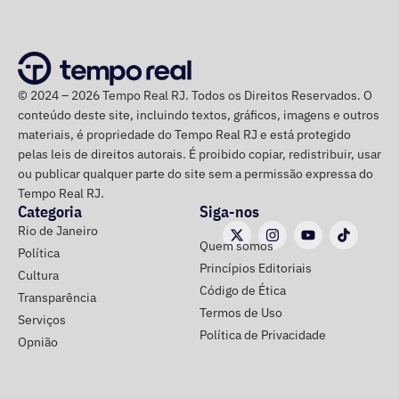
na noite anterior que não iria comparecer.
O público também poderá acompanhar a cobertura
especial do TEMPO REAL pelo Instagram do portal, com
© 2024 – 2026 Tempo Real RJ. Todos os Direitos Reservados. O
transmissão e atualizações nos Stories.
conteúdo deste site, incluindo textos, gráficos, imagens e outros
materiais, é propriedade do Tempo Real RJ e está protegido
pelas leis de direitos autorais. É proibido copiar, redistribuir, usar
ou publicar qualquer parte do site sem a permissão expressa do
Tempo Real RJ.
Categoria
Siga-nos
Rio de Janeiro
Quem somos
Política
Princípios Editoriais
Cultura
Código de Ética
Transparência
Termos de Uso
Serviços
Política de Privacidade
Opnião