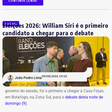
CONTINUE LENDO
Acompanhe a cobertura especial pelo YouTube e
Instagram
do TEMPO REAL.
Eleições 2026: William Siri é o primeiro
POLÍTICA
candidato a chegar para o debate
09/08/2026 19:02
João Pedro Lima
William Siri (PSOL), vereador do Rio e candidato ao
governo do estado, foi o primeiro a chegar à Casa Firjan,
em Botafogo, na Zona Sul, para o
debate desta noite de
domingo (9)
.