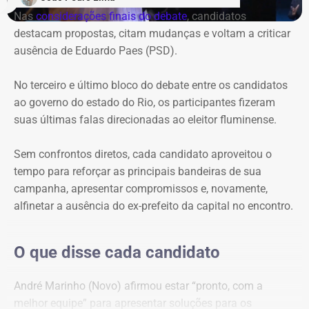
Nas
considerações finais do debate
, candidatos
Garotinho, enquanto Douglas Ruas e André Marinho
destacam propostas, citam mudanças e voltam a criticar
protagonizaram uma espécie de dobradinha, utilizando
ausência de Eduardo Paes (PSD).
suas perguntas para abrir espaço para o outro apresentar
e explicar seu plano de governo. O terceiro e último bloco
No terceiro e último bloco do debate entre os candidatos
foi
reservado às considerações finais
.
ao governo do estado do Rio, os participantes fizeram
suas últimas falas direcionadas ao eleitor fluminense.
Ausência de Paes e caso Bacellar
dominam primeiro bloco
Sem confrontos diretos, cada candidato aproveitou o
tempo para reforçar as principais bandeiras de sua
Logo na primeira rodada, a ausência de Eduardo Paes
campanha, apresentar compromissos e, novamente,
dividiu espaço com as referências ao ex-presidente da
alfinetar a ausência do ex-prefeito da capital no encontro.
Assembleia Legislativa do Rio (Alerj), Rodrigo Bacellar,
que está preso por suspeita de vazar uma operação
O que disse cada candidato
policial.
André Marinho (Novo) afirmou estar “pronto, com a
A primeira menção a Bacellar foi feita por William Siri
melhor equipe” para apresentar soluções para os
(PSOL), que questionou Douglas Ruas (PL) sobre uma