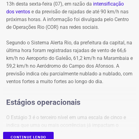
abolicionistas do Brasil no século XIX.
Como buscar ajuda
13h desta sexta-feira (07), em razão da
intensificação
dos ventos
e da previsão de rajadas de até 90 km/h nas
Ligue 180 – Central de Atendimento à Mulher
próximas horas. A informação foi divulgada pelo Centro
Aplicativo Rede Mulher
de Operações Rio (COR) nas redes sociais.
Delegacias Especializadas de Atendimento à Mulher
(DEAMs)
Segundo o Sistema Alerta Rio, da prefeitura da capital, na
Centros Especializados de Atendimento à Mulher
última hora foram registradas rajadas de vento de 66,6
(CEAMs)
km/h no Aeroporto do Galeão, 61,2 km/h na Marambaia e
Centros Integrados de Atendimento à Mulher (CIAMs)
59,2 km/h no Aeródromo do Campo dos Afonsos. A
Patrulha Maria da Penha, da Polícia Militar, para
previsão indica céu parcialmente nublado a nublado, com
acompanhamento de medidas protetivas
ventos fortes a muito fortes ao longo do dia.
Demais serviços da rede estadual de proteção
Estágios operacionais
O Estágio 3 é o terceiro nível em uma escala de cinco e
indica que uma ou mais ocorrências já impactam o
município, afetando a rotina de parte da população.
CONTINUE LENDO