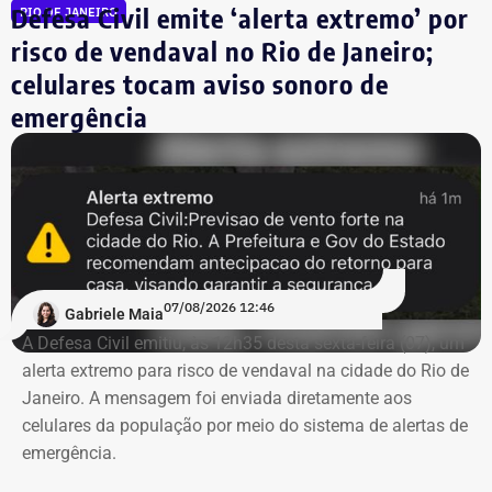
Defesa Civil emite ‘alerta extremo’ por
RIO DE JANEIRO
acompanhar os comunicados dos canais oficiais. Em
caso de emergência, o Corpo de Bombeiros pode ser
risco de vendaval no Rio de Janeiro;
acionado pelo telefone 193 ou pelo aplicativo 193RJ.
celulares tocam aviso sonoro de
emergência
07/08/2026 12:46
Gabriele Maia
A Defesa Civil emitiu, às 12h35 desta sexta-feira (07), um
alerta extremo para risco de vendaval na cidade do Rio de
Janeiro. A mensagem foi enviada diretamente aos
celulares da população por meio do sistema de alertas de
emergência.