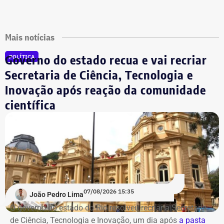
Mais notícias
Governo do estado recua e vai recriar
POLÍTICA
Secretaria de Ciência, Tecnologia e
Inovação após reação da comunidade
científica
07/08/2026 15:35
João Pedro Lima
O governo do estado do Rio resolveu recriar a Secretaria
de Ciência, Tecnologia e Inovação, um dia após
a pasta