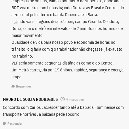
empresas de ônibus, vamos por metrô na superfície, onde anda
BRT vira metrô com linhas ligando Dutra a av Brasil e Centro info
a zona sul pelo aterro e barata Ribeiro até a Barra.
Ligando várias regiões desde Japeri, campo Grsnde, Deodoro,
Dutra, com o metrô em intervalos de 2 minutos nos horários de
maior movimento
Qualidade de vida para nosso povo e economia de horas no
trânsito, o q faria com q o trabalhador não chegasse, já exausto
no trabalho.
VLT seria somente pequenas distâncias como o do Centro.
Um Metrô carregaria por 15 ônibus, rapidez, segurança e energia
limpa.
Responder
MAURO DE SOUZA RODRIGUES
9 meses ago
Concordo com Carlos , acrescentando até a baixada Fluminense com
transporte horrível , a baixada pede socorro
Responder