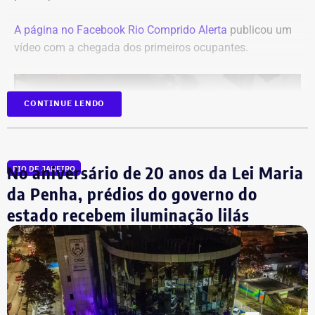
A página no Facebook Rio Comprido Alerta
publicou um
vídeo com a chegada dos primeiros ocupantes.
CONTINUE LENDO
No aniversário de 20 anos da Lei Maria
RIO DE JANEIRO
da Penha, prédios do governo do
estado recebem iluminação lilás