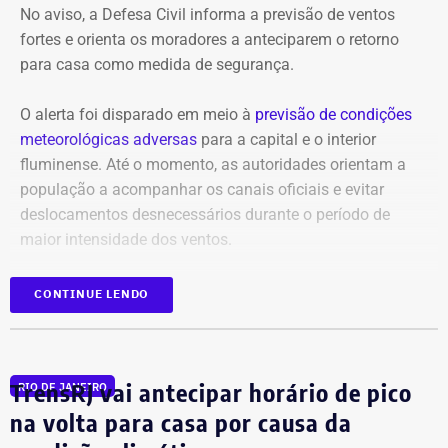
No aviso, a Defesa Civil informa a previsão de ventos
fortes e orienta os moradores a anteciparem o retorno
para casa como medida de segurança.
O alerta foi disparado em meio à
previsão de condições
meteorológicas adversas
para a capital e o interior
fluminense. Até o momento, as autoridades orientam a
população a acompanhar os canais oficiais e evitar
deslocamentos desnecessários durante o período de
maior intensidade dos ventos.
CONTINUE LENDO
TrensRJ vai antecipar horário de pico
RIO DE JANEIRO
na volta para casa por causa da