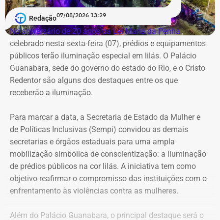
07/08/2026 13:29
Morador da Rua Santa Alexandrina filma chegada de ônibus ao prédio do
Redação
Inmetro — Foto: Reprodução/Facebook/Rio Comprido Alerta.
No aniversário de 20 anos da Lei Maria da Penha
,
celebrado nesta sexta-feira (07), prédios e equipamentos
Em maio deste ano, equipés da Prefeitura do Rio
públicos terão iluminação especial em lilás. O Palácio
realizaram a lacração do imóvel após negociações com a
Guanabara, sede do governo do estado do Rio, e o Cristo
Superintendência do Patrimônio da União,
Redentor são alguns dos destaques entre os que
Posteriormente, também no mesmo mês, a SPU decidiu
receberão a iluminação.
passar o imóvel ao Arquivo Nacional para com o objetivo
de instalar novas repartições.
Para marcar a data, a Secretaria de Estado da Mulher e
de Políticas Inclusivas (Sempi) convidou as demais
O TEMPO REAL RJ fez contato com a Secretaria de
secretarias e órgãos estaduais para uma ampla
Ordem Pública (Seop), que informou acompanhar a
mobilização simbólica de conscientização: a iluminação
ocupação do imóvel. Também foi feito contato com a
de prédios públicos na cor lilás. A iniciativa tem como
Polícia Militar para um posicionamento, mas não houve
objetivo reafirmar o compromisso das instituições com o
resposta até o momento desta publicação. Assim que
enfrentamento às violências contra as mulheres.
houver uma resposta, a reportagem será atualizada.
Além do Palácio Guanabara, o principal destaque será o