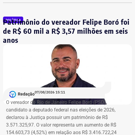
Tatiana, que participou da reunião, afirmou que o governo
se comprometeu a recriar a secretaria em até dez dias.
Patrimônio do vereador Felipe Boró foi
POLÍTICA
Além da recriação da pasta, também foi anunciada a
de R$ 60 mil a R$ 3,57 milhões em seis
criação de um comitê formado por reitores de
anos
universidades e integrantes da comunidade científica. O
grupo será responsável por estruturar o novo modelo da
secretaria e discutir suas atribuições.
“A nossa mobilização deu resultado. Fomos ouvidos e
recebemos o compromisso de que, em até dez dias, a
secretaria será recriada”, afirmou Tatiana Roque em
07/08/2026 15:11
publicação nas redes sociais.
Redação
O vereador do Rio de Janeiro Felipe Boró (PSD),
candidato a deputado federal nas eleições de 2026,
Críticas da comunidade científica
declarou à Justiça possuir um patrimônio de R$
3.571.325,97. O valor representa um aumento de R$
A recriação da secretaria ocorre após críticas de
154.603,73 (4,52%) em relação aos R$ 3.416.722,24