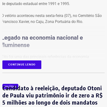
de deputado estadual entre 1991 e 1995.
por R$ 48 mil em poupança e R$ 12 mil em conta
corrente, totalizando R$ 60 mil.
O velório aconteceu nesta sexta-feira (07), no Cemitério São
Francisco Xavier, no Caju, Zona Portuária do Rio.
Legado na economia nacional e
fluminense
Tito foi uma das principais referências da economia
brasileira, com atuação de destaque na formulação de
CONTINUE LENDO
políticas de desenvolvimento econômico para o estado do
Rio. Nos últimos anos, ele atuava como gerente de Políticas
Públicas do Sebrae Rio. Na função, defendia medidas para a
redução da burocracia e o fortalecimento dos pequenos
Candidato à reeleição, deputado Otoni
POLÍTICA
empreendedores.
de Paula viu patrimônio ir de zero a R$
5 milhões ao longo de dois mandatos
O economista também ocupava a vice-presidência da