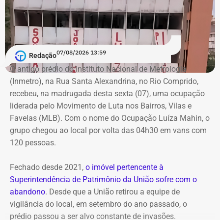
de garantir a transparência sobre a situação financeira
dos candidatos.
07/08/2026 13:59
Redação
O antigo prédio do Instituto Nacional de Metrologia
(Inmetro), na Rua Santa Alexandrina, no Rio Comprido,
recebeu, na madrugada desta sexta (07), uma ocupação
liderada pelo Movimento de Luta nos Bairros, Vilas e
Favelas (MLB). Com o nome do Ocupação Luíza Mahin, o
grupo chegou ao local por volta das 04h30 em vans com
120 pessoas.
Fechado desde 2021,
o imóvel pertencente à
Superintendência de Patrimônio da União sofre com o
abandono
. Desde que a União retirou a equipe de
vigilância do local, em setembro do ano passado, o
prédio passou a ser alvo constante de invasões.