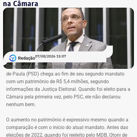
na Câmara
Sociedade Nacional de Agricultura; integrava a Academia
Nacional de Agricultura; e era membro do Instituto Brasileiro
de Economia, da Fundação Getulio Vargas (FGV).
Governo do estado emitiu nota de pesar
Em nota, o governador em exercício do Rio, Ricardo Couto,
07/08/2026 15:07
Redação
manifestou solidariedade aos familiares e amigos do
Candidato à reeleição pelo Rio, o deputado federal Otoni
economista.
de Paula (PSD) chega ao fim de seu segundo mandato
com um patrimônio de R$ 5,4 milhões, segundo
“O Brasil perde um dos grandes nomes da economia e da
informações da Justiça Eleitoral. Quando foi eleito para a
formulação de políticas públicas voltadas ao
Câmara pela primeira vez, pelo PSC, ele não declarou
desenvolvimento. Tito Bruno Ryff deixa um legado construído
nenhum bem.
ao longo de mais de cinco décadas de dedicação ao serviço
público, à vida acadêmica e ao fortalecimento do ambiente de
O aumento no patrimônio é expressivo mesmo quando a
negócios, com importantes contribuições para o Estado do
comparação é com o início do atual mandato. Antes das
Rio de Janeiro e para o país. Sua atuação foi marcada pelo
eleições de 2022, quando foi reeleito pelo MDB, Otoni de