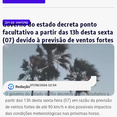
Diante do cenário, o centro de operações orienta que a
população evite deslocamentos pelas áreas mais
afetadas pelos ventos e mantenha distância de árvores,
Governo do estado decreta ponto
RIO DE JANEIRO
postes, placas e outras estruturas que possam
facultativo a partir das 13h desta sexta
representar risco durante as rajadas de vento. Também é
(07) devido à previsão de ventos fortes
recomendado evitar locais descampados em caso de
ventos fortes e possíveis descargas elétricas.
Moradores de áreas de risco devem ficar atentos aos
alertas sonoros da Defesa Civil. O acionamento das
sirenes indica risco de deslizamentos e a necessidade de
deslocamento para os pontos de apoio definidos pelo
07/08/2026 12:54
município. Em situações de emergência, a população
Redação
pode acionar o Corpo de Bombeiros pelo telefone 193 e a
O governo do estado do Rio decretou ponto facultativo a
Defesa Civil pelo número 199.
partir das 13h desta sexta-feira (07) em razão da previsão
de ventos fortes de até 90 km/h e dos possíveis impactos
das condições meteorológicas nas próximas horas.