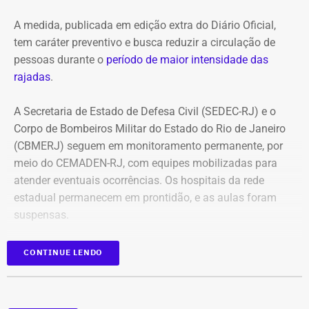
A medida, publicada em edição extra do Diário Oficial,
tem caráter preventivo e busca reduzir a circulação de
pessoas durante o
período de maior intensidade das
rajadas
.
A Secretaria de Estado de Defesa Civil (SEDEC-RJ) e o
Corpo de Bombeiros Militar do Estado do Rio de Janeiro
(CBMERJ) seguem em monitoramento permanente, por
meio do CEMADEN-RJ, com equipes mobilizadas para
atender eventuais ocorrências. Os hospitais da rede
estadual permanecem em prontidão, e as aulas foram
suspensas.
As autoridades orientam a população a evitar
CONTINUE LENDO
deslocamentos desnecessários durante as rajadas de
vento, manter distância de árvores, postes, placas e
outras estruturas que possam oferecer risco, além de