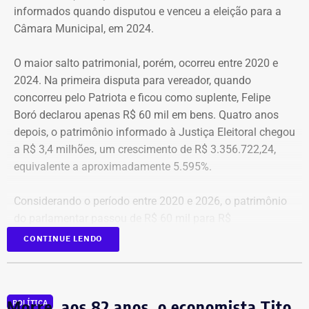
pesquisadores, universidades e entidades ligadas ao
informados quando disputou e venceu a eleição para a
setor, que contestaram a decisão do governo de tirar a
Câmara Municipal, em 2024.
estrutura própria da área durante a reorganização
administrativa anunciada nesta semana.
O maior salto patrimonial, porém, ocorreu entre 2020 e
2024. Na primeira disputa para vereador, quando
“Ele [Ricardo Couto] ouviu as críticas da comunidade
concorreu pelo Patriota e ficou como suplente, Felipe
cientifica, dos representantes que estavam aqui, e disse
Boró declarou apenas R$ 60 mil em bens. Quatro anos
que vai sim recriar a secretaria, instituir um comitê paras
depois, o patrimônio informado à Justiça Eleitoral chegou
estudar com deve ser estruturada a nova pasta”, explicou
a R$ 3,4 milhões, um crescimento de R$ 3.356.722,24,
Roque.
equivalente a aproximadamente 5.595%.
Considerando o período entre 2020 e 2026, o patrimônio
do parlamentar passou de R$ 60 mil para R$
3.571.325,97, alta de R$ 3.511.325,97, ou cerca de
CONTINUE LENDO
5.852%.
Dois imóveis representam mais de
Morre, aos 82 anos, o economista Tito
POLÍTICA