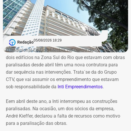
realização de uma auditoria completa nas contas e
Declaração de Lauro Boto em 2026 — Foto: Reprodução/DivulgaCand
contratos da autarquia. O prazo estabelecido para
conclusão dos trabalhos é de 60 dias.
Segundo a atual gestão, os levantamentos preliminares
indicam que o instituto vinha sendo utilizado para
05/08/2026 18:29
Redação
descentralizar recursos públicos por meio de
O tradicional Edifício Mesbla, no Centro do Rio, e mais
contratações com baixo nível de controle, aproveitando a
dois edifícios na Zona Sul do Rio que estavam com obras
maior flexibilidade financeira conferida à natureza
paralisadas desde abril têm uma nova contrutora para
jurídica da autarquia.
dar sequência nas intervenções. Trata´se da do Grupo
CTV, que vai assumir os empreendimento que estavam
COM INFORMAÇÕES DO RJ2/TV GLOBO
sob responsabilidade da
Inti Empreendimentos
.
Declaração de Lauro Boto em 2010 — Foto: Reprodução/DivulgaCand
Eem abril deste ano, a Inti interrompeu as construções
paralisadas. Na ocasião, um dos sócios da empresa,
André Kieffer, declarou a falta de recursos como motivo
para a paralisação das obras.