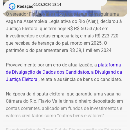
Bens declarados por André Marinho (Novo) à Justiça Eleitoral — Foto:
05/08/2026 18:14
Redação
Reprodução/Divulgacand
O vereador Flávio Valle (PSD), que tenta conseguir uma
vaga na Assembleia Legislativa do Rio (Alerj), declarou à
Justiça Eleitoral que tem hoje R$ R$ 50.537,63 em
investimentos e cotas empresariais; e mais R$ 223.720
que recebeu de herança do pai, morto em 2025. O
patrimônio do parlamentar era R$ 39,1 mil em 2024.
Provavelmente por um erro de atualização, a
plataforma
de Divulgação de Dados dos Candidatos, a Divulgand da
Justiça Eleitoral
, relata a ausência de bens do candidato.
Na época da disputa eleitoral que garantiu uma vaga na
Câmara do Rio, Flavio Valle tinha dinheiro depositado em
contas correntes, aplicado em fundos de investimentos e
valores creditados como “outros bens e valores”.