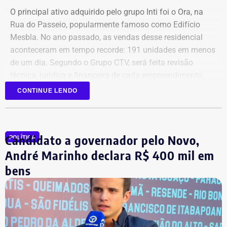
O principal ativo adquirido pelo grupo Inti foi o Ora, na
Rua do Passeio, popularmente famoso como Edifício
Mesbla. No ano passado, as vendas desse residencial
aconteceram em tempo recorde: 191 unidades em menos
de um dia. Segundo o Grupo CTV, será feita revisão
técnica, jurídica e financeira de cada empreendimento,
antes da retomada dos canteiros. Cronogramas de
CONTINUE LENDO
entrega terão novas datas. Também haverá a definição
quanto capital permanecerá protegido para cada obra.
Em junho, o grupo XP concluiu a venda dos créditos para
Candidato a governador pelo Novo,
a Artesanal investimentos.
POLÍTICA
André Marinho declara R$ 400 mil em
*Com informações do jornal O Globo
bens