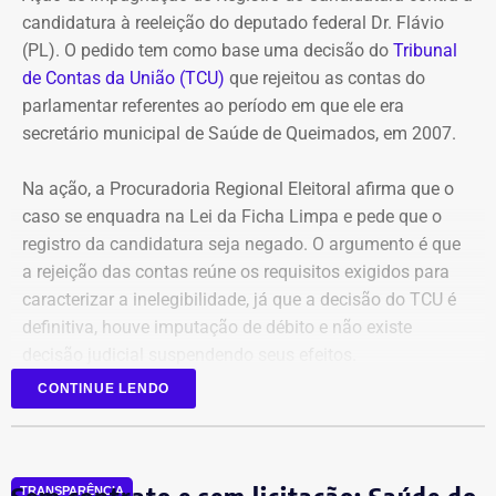
O governo também sustenta que os responsáveis pela
candidatura à reeleição do deputado federal Dr. Flávio
Refit descumpriram o parcelamento especial firmado
(PL). O pedido tem como base uma decisão do
Tribunal
para quitar débitos tributários. Conforme a PGE, as
de Contas da União (TCU)
que rejeitou as contas do
parcelas deixaram de ser pagas por mais de 90 dias,
parlamentar referentes ao período em que ele era
situação que, segundo a legislação, autoriza o
secretário municipal de Saúde de Queimados, em 2007.
cancelamento do acordo e a decretação da falência.
Na ação, a Procuradoria Regional Eleitoral afirma que o
Outro ponto destacado é que, mesmo após aderir ao
caso se enquadra na Lei da Ficha Limpa e pede que o
parcelamento, a empresa teria acumulado mais de R$ 1,8
registro da candidatura seja negado. O argumento é que
bilhão em novos débitos com o Estado. Segundo a
a rejeição das contas reúne os requisitos exigidos para
Procuradoria, esse montante supera em mais do que o
caracterizar a inelegibilidade, já que a decisão do TCU é
dobro o valor pago durante a vigência do acordo,
definitiva, houve imputação de débito e não existe
evidenciando que o benefício não foi suficiente para
decisão judicial suspendendo seus efeitos.
regularizar sua situação fiscal.
CONTINUE LENDO
Atualmente deputado federal, Dr. Flávio também foi
Na avaliação da PGE, manter a recuperação judicial
prefeito de Paracambi, secretário de Saúde de Queimados
nessas condições apenas prolonga a crise financeira da
e secretário estadual de Agricultura do Rio.
empresa, prejudica a arrecadação de impostos, afeta a
TRANSPARÊNCIA