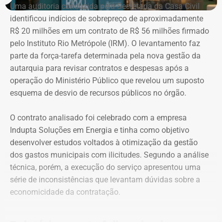
Uma auditoria conduzida pela Secretaria da Casa Civil
necessariamente seus preços de mercado.
identificou indícios de sobrepreço de aproximadamente
R$ 20 milhões em um contrato de R$ 56 milhões firmado
O crescimento patrimonial, por si só, não indica a
pelo Instituto Rio Metrópole (IRM). O levantamento faz
existência de irregularidades.
parte da força-tarefa determinada pela nova gestão da
autarquia para revisar contratos e despesas após a
operação do Ministério Público que revelou um suposto
esquema de desvio de recursos públicos no órgão.
O contrato analisado foi celebrado com a empresa
Indupta Soluções em Energia e tinha como objetivo
desenvolver estudos voltados à otimização da gestão
dos gastos municipais com ilicitudes. Segundo a análise
técnica, porém, a execução do serviço apresentou uma
Declaração de bens de Vinícius Cozzolino em 2026 — Foto:
série de inconsistências que levantam dúvidas sobre a
Reprodução/Divulgacand
economicidade da contratação.