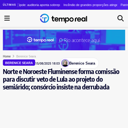
olino cresce quase 24 vezes em quatro anos
trópole: auditoria aponta sobrepreço de R$ 20 milhões em contrato de R$ 56 milhões
Incêndio de grandes proporções atinge o Parque Estadua
Patrimônio de L
ÚLTIMAS
Home
Berenice Seara
Berenice Seara
BERENICE SEARA
15/08/2025 18:03
Norte e Noroeste Fluminense forma comissão
para discutir veto de Lula ao projeto do
semiárido; consórcio insiste na derrubada