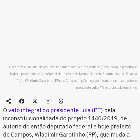
O secretário nacional de Assuntos Parlamentares, André Ceciliano (à esquerda), o prefeito de
Italva e presidente do Consórcio de Municípios do Norte e Noroeste Fluminense, Leo Pelanca
(PL), e Wladimir Garotinho (PP), de Campos: região insiste em tentar derrubar o veto do
presidente Lula (PT) ao projeto do semiárido
O
veto integral do presidente Lula (PT)
pela
inconstitucionalidade do projeto 1440/2019, de
autoria do então deputado federal e hoje prefeito
de Campos, Wladimir Garotinho (PP), que muda a