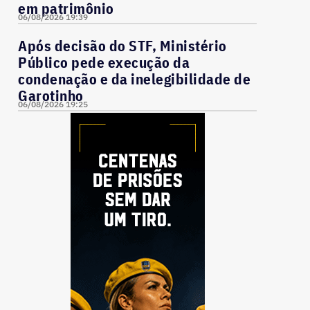
em patrimônio
06/08/2026 19:39
Após decisão do STF, Ministério
Público pede execução da
condenação e da inelegibilidade de
Garotinho
06/08/2026 19:25