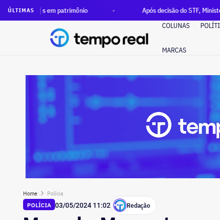
es em patrimônio
Após decisão do STF, Ministério Público p
ÚLTIMAS
COLUNAS
POLÍT
MARCAS
Home
Polícia
Redação
POLÍCIA
03/05/2024 11:02