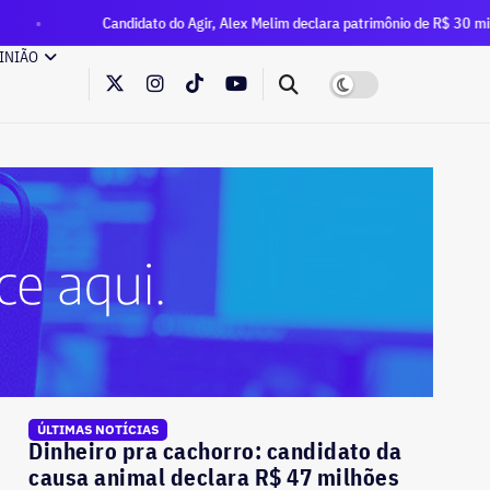
Candidato do Agir, Alex Melim declara patrimônio de R$ 30 milhões à Justiça 
INIÃO
ÚLTIMAS NOTÍCIAS
Dinheiro pra cachorro: candidato da
causa animal declara R$ 47 milhões