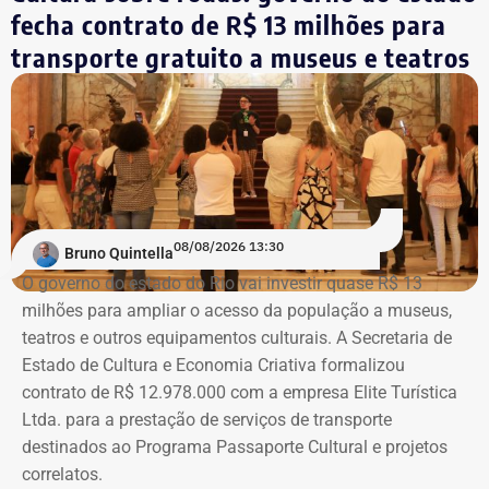
fecha contrato de R$ 13 milhões para
Eleitoral (TSE).
aquisições do acervo, e a Sala Bernardelli, que será aberta
integralmente. Em setembro, a sala também abrigará a
transporte gratuito a museus e teatros
Trecho da ação civil pública que pede a investigação de nove páginas no
mostra “Abolicionistas Brasileiras”.
Instagram sobre Búzios — Foto: Reprodução.
Com informações do colunista Ancelmo Gois, do Jornal
“O Globo”.
Na ação, a prefeitura também pede informações
cadastrais, endereços eletrônicos, telefones, IPs,
08/08/2026 13:30
dispositivos utilizados, histórico de nomes,
Bruno Quintella
administradores atuais e anteriores, contas vinculadas,
O governo do estado do Rio vai investir quase R$ 13
meios de recuperação, contas publicitárias e dados de
milhões para ampliar o acesso da população a museus,
pagamento. Com isso, a Meta também seria obrigada a
teatros e outros equipamentos culturais. A Secretaria de
elaborar uma tabela comparativa, indicando se os perfis
Estado de Cultura e Economia Criativa formalizou
compartilham telefones, dispositivos, endereços de IP,
contrato de R$ 12.978.000 com a empresa Elite Turística
administradores, contas de anúncios, meios de
Ltda. para a prestação de serviços de transporte
pagamento ou gerenciadores de negócios.
destinados ao Programa Passaporte Cultural e projetos
correlatos.