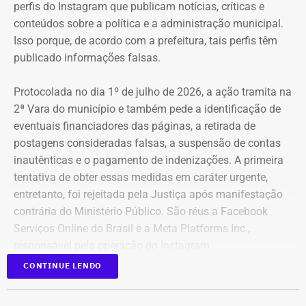
perfis do Instagram que publicam notícias, críticas e
conteúdos sobre a política e a administração municipal.
Isso porque, de acordo com a prefeitura, tais perfis têm
publicado informações falsas.
Protocolada no dia 1º de julho de 2026, a ação tramita na
2ª Vara do município e também pede a identificação de
eventuais financiadores das páginas, a retirada de
postagens consideradas falsas, a suspensão de contas
inautênticas e o pagamento de indenizações. A primeira
tentativa de obter essas medidas em caráter urgente,
entretanto, foi rejeitada pela Justiça após manifestação
contrária do Ministério Público. São réus a Facebook
Serviços Online do Brasil e a Meta Platforms Inc.,
responsável pela operação do Instagram.
CONTINUE LENDO
Os administradores dos perfis não foram incluídos no
Declaração de bens de Bernardo Rossi em 2026 — Foto:
processo porque, segundo a prefeitura, não foi possível
Reprodução/Divulgacand