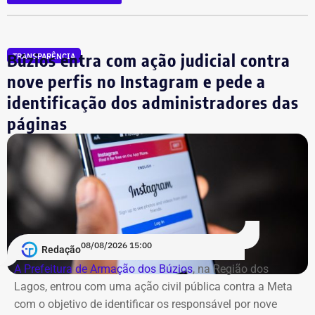
aparecem na lista cerca de R$ 177 mil em aplicações e
fundos.
Búzios entra com ação judicial contra
TRANSPARÊNCIA
nove perfis no Instagram e pede a
identificação dos administradores das
páginas
08/08/2026 15:00
Redação
A Prefeitura de Armação dos Búzios
, na Região dos
Lagos, entrou com uma ação civil pública contra a Meta
com o objetivo de identificar os responsável por nove