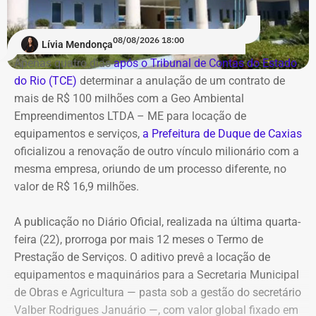
A contratação ocorre em
meio ao endurecimento das
ações de compliance da companhia, que recentemente
reforçou auditorias internas em parceria com o GSI e a
08/08/2026 18:00
Lívia Mendonça
Casa Civil.
Apenas quatro dias
após o Tribunal de Contas do Estado
do Rio (TCE)
determinar a anulação de um contrato de
A empresa também destaca que não possui SUVs
mais de R$ 100 milhões com a Geo Ambiental
blindados em sua frota própria, razão pela qual optou
Empreendimentos LTDA – ME para locação de
pela locação dos veículos por meio de adesão à ata do
equipamentos e serviços,
a Prefeitura de Duque de Caxias
GSI.
oficializou a renovação de outro vínculo milionário com a
mesma empresa, oriundo de um processo diferente, no
Os veículos serão destinados exclusivamente aos
valor de R$ 16,9 milhões.
diretores das áreas Financeira (DFI), Jurídica (DJU),
Suprimentos (DSU) e Segurança e Governança (DSG). O
A publicação no Diário Oficial, realizada na última quarta-
contrato foi firmado com a empresa Rei dos Blindados
feira (22), prorroga por mais 12 meses o Termo de
Locação de Veículos Ltda. e prevê a locação de quatro
Prestação de Serviços. O aditivo prevê a locação de
SUVs zero quilômetro, com blindagem nível III-A, sem
equipamentos e maquinários para a Secretaria Municipal
motorista e sem fornecimento de combustível.
de Obras e Agricultura — pasta sob a gestão do secretário
Valber Rodrigues Januário —, com valor global fixado em