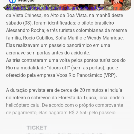
milhões foi assinado no mesmo dia em que o TCE emitira
com a Band Rio, a BandNews FM Rio e as plataformas
cautelar para suspender a licitação. O próprio secretário
As quatro vítimas da queda de um helicóptero
na região
digitais do grupo, acompanhando desde os momentos
Valber Rodrigues Januário, que assina o novo aditivo de
da Vista Chinesa, no Alto da Boa Vista, na manhã deste
que antecedem o debate até a transmissão ao vivo.
R$ 16,9 milhões publicado esta semana, foi notificado a
sábado (08), foram identificadas: o piloto brasileiro
apresentar defesa no processo do TCE.
Alessandro Rocha; e três turistas colombianas da mesma
Com tradição na realização de debates eleitorais, a Band
família, Rocio Cubillos, Sofia Murillo e Wendy Manrique.
promove o encontro como um espaço para o confronto
Elas realizavam um passeio panorâmico em uma
Diferença de processos
de ideias e para que os eleitores conheçam as propostas
aeronave sem portas antes do acidente.
dos candidatos. A mediação será da jornalista Adriana
As três contrataram uma volta pelos pontos turísticos do
Vale ressaltar que, diferentemente da Concorrência nº
Araújo.
Rio na modalidade “doors off” (sem as portas), que é
041/2025 que foi objeto de determinação de anulação
oferecido pela empresa Voos Rio Panorâmico (VRP).
pelo TCE, o aditivo recém-publicado é referente a um
Como vai ser o debate
procedimento licitatório anterior: a Concorrência SRP nº
A duração prevista era de cerca de 20 minutos e incluía
036/2022.
no roteiro o sobrevoo da Floresta da Tijuca, local onde o
O formato do debate consiste em três blocos de
helicóptero caiu. De acordo com o próprio comprovante
perguntas e respostas, confrontos diretos entre os
Ainda que se trate de licitações distintas, a manutenção
de pagamento, elas pagaram R$ 2.550 pelo passeio.
participantes e espaço para considerações finais.
dos pagamentos e a prorrogação milionária a favor da
Geo Ambiental Empreendimentos LTDA ocorrem
A ordem das perguntas será definida por sorteio, e o
exatamente no momento em que a conduta da Secretaria