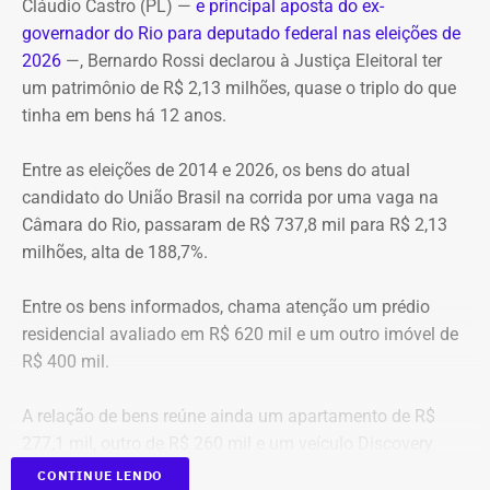
Transmissão: Canal Band, BandNews FM e YouTube do
Cláudio Castro (PL) —
e principal aposta do ex-
TEMPO REAL
governador do Rio para deputado federal nas eleições de
A operação mobilizou cerca de 40 militares, 11 viaturas e
Pré-hora: 19h, com cobertura especial pelo YouTube do
2026
—, Bernardo Rossi declarou à Justiça Eleitoral ter
4 unidades operacionais.
TEMPO REAL
um patrimônio de R$ 2,13 milhões, quase o triplo do que
tinha em bens há 12 anos.
Com informações do portal “g1”.
Entre as eleições de 2014 e 2026, os bens do atual
candidato do União Brasil na corrida por uma vaga na
Câmara do Rio, passaram de R$ 737,8 mil para R$ 2,13
milhões, alta de 188,7%.
Entre os bens informados, chama atenção um prédio
residencial avaliado em R$ 620 mil e um outro imóvel de
R$ 400 mil.
A relação de bens reúne ainda um apartamento de R$
277,1 mil, outro de R$ 260 mil e um veículo Discovery
D300, ano 2023, declarado por R$ 330 mil. Também
CONTINUE LENDO