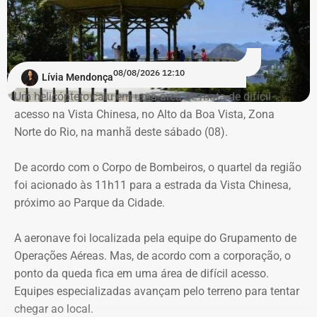
em combate a incêndios florestais também foram
mobilizados.
Para dar apoio às buscas do Corpo de Bombeiros, o
08/08/2026 12:10
Lívia Mendonça
ICMBio informou que um pequeno e restrito trecho da
Um helicóptero caiu em uma área de mata de difícil
Estrada da Vista Chinesa, em frente ao pagode chinês da
acesso na Vista Chinesa, no Alto da Boa Vista, Zona
Vista Chinesa, foi interditado. A Vista Chinesa fica dentro
Norte do Rio, na manhã deste sábado (08).
do Parque Nacional da Tijuca
Trecho da argumentação da prefeitura de Búzios sobre a morte de uma
De acordo com o Corpo de Bombeiros, o quartel da região
criança de 2 anos — Foto: Reprodução.
foi acionado às 11h11 para a estrada da Vista Chinesa,
próximo ao Parque da Cidade.
O pedido de Búzios à Justiça
A aeronave foi localizada pela equipe do Grupamento de
Em caráter urgente, antes da apresentação da defesa das
Operações Aéreas. Mas, de acordo com a corporação, o
empresas, a prefeitura solicitou:
ponto da queda fica em uma área de difícil acesso.
Equipes especializadas avançam pelo terreno para tentar
Preservação integral dos registros dos nove perfis;
chegar ao local.