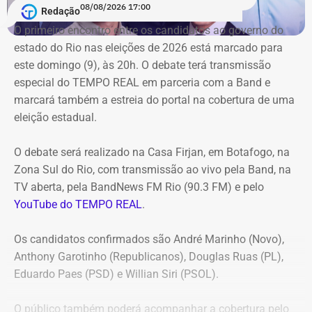
08/08/2026 17:00
Redação
Duque de Caxias anule no prazo de 15 dias o contrato
O primeiro encontro entre os candidatos ao ⁠governo do
firmado com a Geo Ambiental para o mesmo fim
estado do Rio nas eleições de 2026 está marcado para
(locação de maquinários e equipamentos). Na ocasião, a
este domingo (9), às 20h. O debate terá transmissão
Corte ordenou também a suspensão imediata dos
especial do TEMPO REAL em parceria com a Band e
pagamentos decorrentes do acordo milionário, que
marcará também a estreia do portal na cobertura de uma
ultrapassava R$ 100 milhões.
eleição estadual.
O acórdão acolheu o voto da conselheira Marianna
O debate será realizado na Casa Firjan, em Botafogo, na
Montebello Willeman, que apontou uma série de
Zona Sul do Rio, com transmissão ao vivo pela Band, na
irregularidades no planejamento da concorrência
TV aberta, pela BandNews FM Rio (90.3 FM) e pelo
eletrônica SRP nº 041/2025 e concluiu que os problemas
YouTube do TEMPO REAL
.
comprometem a competitividade do certame e, além
disso, impedem a manutenção do contrato firmado entre
Os candidatos confirmados são André Marinho (Novo),
a Secretaria Municipal de Obras e Agricultura e a empresa
Anthony Garotinho (Republicanos), Douglas Ruas (PL),
vencedora.
Eduardo Paes (PSD) e Willian Siri (PSOL).
Entre as principais falhas identificadas pelo TCE
estão a
O público também poderá acompanhar a cobertura pelo
ausência de estudo comparativo entre a locação e a