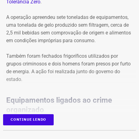
Tolerância Zero
.
A indicação legislativa, porém, não altera a legislação
automaticamente. Como trata do regime jurídico dos
A operação apreendeu sete toneladas de equipamentos,
servidores públicos, a mudança depende do envio de um
uma tonelada de gelo produzido sem filtragem, cerca de
projeto de lei pelo governador Ricardo Couto à Alerj, onde
2,5 mil bebidas sem comprovação de origem e alimentos
a proposta ainda precisaria ser discutida e aprovada
em condições impróprias para consumo.
pelos deputados antes de uma eventual sanção.
Também foram fechados frigoríficos utilizados por
grupos criminosos e dois homens foram presos por furto
de energia. A ação foi realizada junto do governo do
estado.
Equipamentos ligados ao crime
organizado
CONTINUE LENDO
Segundo a prefeitura, os equipamentos apreendidos
tinham potencial para gerar cerca de R$ 316 mil por mês