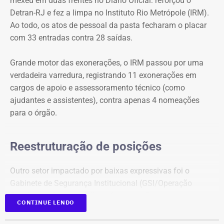
mexeu em duas frentes no Diário Oficial: reforçou o
Detran-RJ e fez a limpa no Instituto Rio Metrópole (IRM).
Ao todo, os atos de pessoal da pasta fecharam o placar
com 33 entradas contra 28 saídas.
Grande motor das exonerações, o IRM passou por uma
verdadeira varredura, registrando 11 exonerações em
cargos de apoio e assessoramento técnico (como
ajudantes e assistentes), contra apenas 4 nomeações
para o órgão.
Reestruturação de posições
Outro setor impactado por baixas expressivas foi o
Gabinete de Segurança Institucional (GSI/Operação
Foco), com 5 exonerações e 3 nomeações.
CONTINUE LENDO
Em contrapartida, o Detran-RJ figurou como o principal