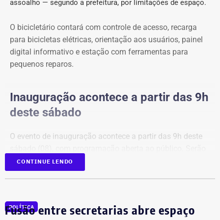
assoalho — segundo a prefeitura, por limitações de espaço.
O bicicletário contará com controle de acesso, recarga
para bicicletas elétricas, orientação aos usuários, painel
digital informativo e estação com ferramentas para
pequenos reparos.
Inauguração acontece a partir das 9h
deste sábado
O evento de inauguração acontece a partir das 9h deste
sábado (08), com programação aberta ao público. Serão
apresentados o funcionamento do bicicletário, os
CONTINUE LENDO
serviços disponíveis e a equipe responsável pela
operação do espaço, incentivando o uso da nova
estrutura por moradores da Região Oceânica, ciclistas e
Fusão entre secretarias abre espaço
POLÍTICA
usuários das barcas.