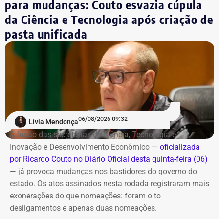
para mudanças: Couto esvazia cúpula
da Ciência e Tecnologia após criação de
Estrutura e funcionamento
pasta unificada
Seguindo o modelo do Bicicletário Arariboia — primeiro
bicicletário público e gratuito do Brasil — no centro da
cidade, o novo espaço funcionará em horário compatível
com a operação do catamarã. Os usuários já
cadastrados poderão utilizar a unidade de Charitas sem
necessidade de um novo cadastro.
06/08/2026 09:32
Lívia Mendonça
Também haverá um aplicativo para consulta da
A fusão das secretarias de Ciência, Tecnologia e
disponibilidade de vagas e realização de pré-cadastro.
Inovação e Desenvolvimento Econômico —
oficializada
por Ricardo Couto no Diário Oficial desta quinta-feira (06)
Além da inauguração do bicicletário, a prefeitura prevê
— já provoca mudanças nos bastidores do governo do
uma reorganização do entorno da estação de Charitas,
estado. Os atos assinados nesta rodada registraram mais
com readequação das vagas de estacionamento e
exonerações do que nomeações: foram oito
reforço da fiscalização para coibir o estacionamento
desligamentos e apenas duas nomeações.
irregular de motocicletas.