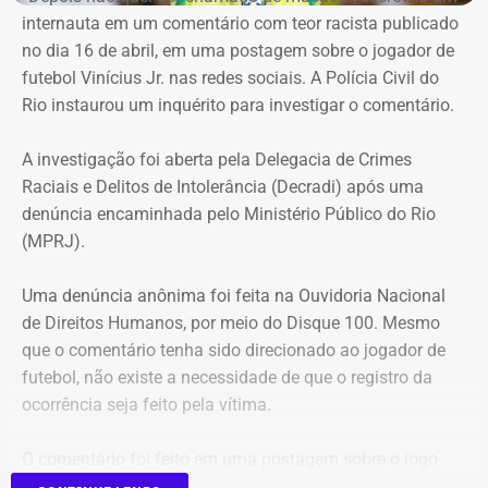
vinham sendo praticados pelos servidores designados
internauta em um comentário com teor racista publicado
desde o mês passado. O fundo justifica a retroatividade
no dia 16 de abril, em uma postagem sobre o jogador de
na necessidade de preservar a continuidade do serviço
futebol Vinícius Jr. nas redes sociais. A Polícia Civil do
público, a eficiência e a segurança jurídica de suas
Rio instaurou um inquérito para investigar o comentário.
operações.
A investigação foi aberta pela Delegacia de Crimes
Prazos rigorosos para certificação
Raciais e Delitos de Intolerância (Decradi) após uma
denúncia encaminhada pelo Ministério Público do Rio
obrigatória
(MPRJ).
Para evitar falhas de conformidade, a portaria impõe um
Uma denúncia anônima foi feita na Ouvidoria Nacional
cronograma rígido aos nomeados que ainda não
de Direitos Humanos, por meio do Disque 100. Mesmo
possuem a certificação profissional exigida por lei:
que o comentário tenha sido direcionado ao jogador de
futebol, não existe a necessidade de que o registro da
Inscrição no exame: Prova de inscrição em até 90 dias a
ocorrência seja feito pela vítima.
partir da contratação da empresa certificadora;
Conclusão: Obtenção do certificado em, no máximo, 4
O comentário foi feito em uma postagem sobre o jogo
meses;
entre o Real Madrid, time de
Vinícius Jr.
, e o Bayern de