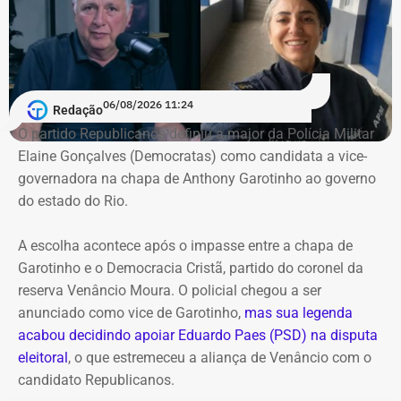
democrática, a paz social e podem caracterizar abuso no
exercício do mandato”.
Pedido de investigação
06/08/2026 11:24
Redação
O partido Republicanos definiu a major da Polícia Militar
Na representação enviada ao Ministério Público Federal,
Elaine Gonçalves (Democratas) como candidata a vice-
Alana Passos solicita a abertura de um procedimento
governadora na chapa de Anthony Garotinho ao governo
para apurar a autoria e a materialidade das condutas
do estado do Rio.
atribuídas a André Janones. A vereadora também pede
que, caso sejam encontrados indícios suficientes de
A escolha acontece após o impasse entre a chapa de
crime, sejam adotadas as medidas legais cabíveis,
Garotinho e o Democracia Cristã, partido do coronel da
incluindo o eventual oferecimento de denúncia.
reserva Venâncio Moura. O policial chegou a ser
anunciado como vice de Garotinho,
mas sua legenda
Para embasar o pedido, a parlamentar anexou capturas
acabou decidindo apoiar Eduardo Paes (PSD) na disputa
de tela da publicação e os links das postagens
eleitoral
, o que estremeceu a aliança de Venâncio com o
divulgadas por Janones nas redes sociais.
candidato Republicanos.