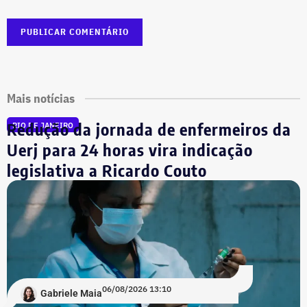
Mais notícias
Redução da jornada de enfermeiros da
RIO DE JANEIRO
Uerj para 24 horas vira indicação
legislativa a Ricardo Couto
06/08/2026 13:10
Gabriele Maia