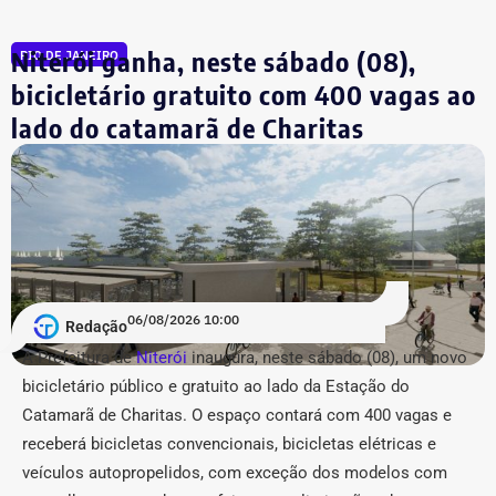
polo receptor de novos quadros no expediente. A Casa
Civil chancelou 6 nomeações diretas para chefias de
Niterói ganha, neste sábado (08),
RIO DE JANEIRO
serviços e unidades de atendimento desconcentradas do
bicicletário gratuito com 400 vagas ao
departamento de trânsito, sem registrar nenhuma
lado do catamarã de Charitas
exoneração correspondente nesta leva.
A lista de reforços na estrutura estadual contou ainda
com 4 nomeações na Secretaria de Estado de Fazenda e
4 na Secretaria de Estado do Ambiente e Sustentabilidade
(Seas/Inea), além de preenchimento de vagas
estratégicas de coordenação (nível DAS-8) na Fundação
06/08/2026 10:00
CEPERJ, Seplag e Secretaria de Governo.
Redação
A Prefeitura de
Niterói
inaugura, neste sábado (08), um novo
COM FÁBIO MARTINS.
bicicletário público e gratuito ao lado da Estação do
Catamarã de Charitas. O espaço contará com 400 vagas e
receberá bicicletas convencionais, bicicletas elétricas e
veículos autopropelidos, com exceção dos modelos com