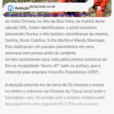
lealdade institucional, uma vez que o contrato de R$ 100
A cobertura será realizada em uma operação integrada
08/08/2026 16:48
milhões foi assinado no mesmo dia em que o TCE emitira
Redação
com a Band Rio, a BandNews FM Rio e as plataformas
cautelar para suspender a licitação. O próprio secretário
As quatro vítimas da queda de um helicóptero
na região
digitais do grupo, acompanhando desde os momentos
Valber Rodrigues Januário, que assina o novo aditivo de
da Vista Chinesa, no Alto da Boa Vista, na manhã deste
que antecedem o debate até a transmissão ao vivo.
R$ 16,9 milhões publicado esta semana, foi notificado a
sábado (08), foram identificadas: o piloto brasileiro
apresentar defesa no processo do TCE.
Alessandro Rocha; e três turistas colombianas da mesma
Com tradição na realização de debates eleitorais, a Band
família, Rocio Cubillos, Sofia Murillo e Wendy Manrique.
promove o encontro como um espaço para o confronto
Elas realizavam um passeio panorâmico em uma
Diferença de processos
de ideias e para que os eleitores conheçam as propostas
aeronave sem portas antes do acidente.
dos candidatos. A mediação será da jornalista Adriana
As três contrataram uma volta pelos pontos turísticos do
Vale ressaltar que, diferentemente da Concorrência nº
Araújo.
Rio na modalidade “doors off” (sem as portas), que é
041/2025 que foi objeto de determinação de anulação
oferecido pela empresa Voos Rio Panorâmico (VRP).
pelo TCE, o aditivo recém-publicado é referente a um
Como vai ser o debate
procedimento licitatório anterior: a Concorrência SRP nº
A duração prevista era de cerca de 20 minutos e incluía
036/2022.
no roteiro o sobrevoo da Floresta da Tijuca, local onde o
O formato do debate consiste em três blocos de
helicóptero caiu. De acordo com o próprio comprovante
perguntas e respostas, confrontos diretos entre os
Ainda que se trate de licitações distintas, a manutenção
de pagamento, elas pagaram R$ 2.550 pelo passeio.
participantes e espaço para considerações finais.
dos pagamentos e a prorrogação milionária a favor da