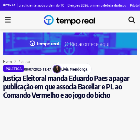
 para alugar SUVs blindados para diretores por R$ 1,29 milhão
 foi suficiente: após ordem do TCE para anular contrato de mais de R$ 100 milhões, Duque de Ca
Eleições 2026: primeiro debate da disputa pelo governo do 
Piloto brasileiro 
ÚLTIMAS
Home
Política
Lívia Mendonça
POLÍTICA
08/07/2026 11:47
Justiça Eleitoral manda Eduardo Paes apagar
publicação em que associa Bacellar e PL ao
Comando Vermelho e ao jogo do bicho