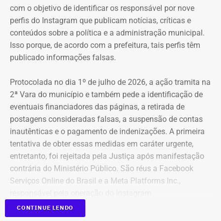
com o objetivo de identificar os responsável por nove
perfis do Instagram que publicam notícias, críticas e
conteúdos sobre a política e a administração municipal.
Isso porque, de acordo com a prefeitura, tais perfis têm
publicado informações falsas.
Protocolada no dia 1º de julho de 2026, a ação tramita na
2ª Vara do município e também pede a identificação de
eventuais financiadores das páginas, a retirada de
postagens consideradas falsas, a suspensão de contas
inautênticas e o pagamento de indenizações. A primeira
tentativa de obter essas medidas em caráter urgente,
entretanto, foi rejeitada pela Justiça após manifestação
contrária do Ministério Público. São réus a Facebook
Serviços Online do Brasil e a Meta Platforms Inc.,
responsável pela operação do Instagram.
CONTINUE LENDO
Os administradores dos perfis não foram incluídos no
Declaração de bens de Bernardo Rossi em 2026 — Foto: