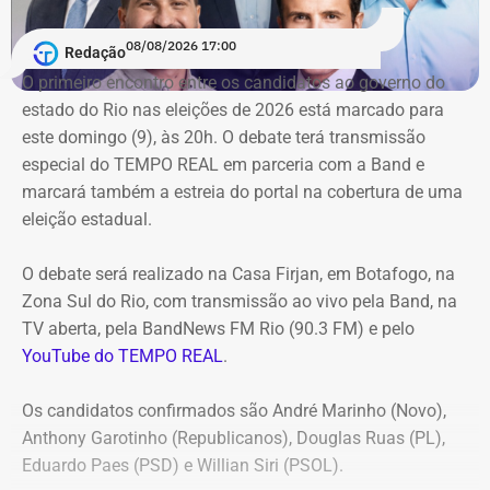
Conforme noticiado no último sábado (18)
, o plenário do
TCE determinou, por unanimidade, que a Prefeitura de
08/08/2026 17:00
Redação
Duque de Caxias anule no prazo de 15 dias o contrato
O primeiro encontro entre os candidatos ao ⁠governo do
firmado com a Geo Ambiental para o mesmo fim
estado do Rio nas eleições de 2026 está marcado para
(locação de maquinários e equipamentos). Na ocasião, a
este domingo (9), às 20h. O debate terá transmissão
Corte ordenou também a suspensão imediata dos
especial do TEMPO REAL em parceria com a Band e
pagamentos decorrentes do acordo milionário, que
marcará também a estreia do portal na cobertura de uma
ultrapassava R$ 100 milhões.
eleição estadual.
O acórdão acolheu o voto da conselheira Marianna
O debate será realizado na Casa Firjan, em Botafogo, na
Montebello Willeman, que apontou uma série de
Zona Sul do Rio, com transmissão ao vivo pela Band, na
irregularidades no planejamento da concorrência
TV aberta, pela BandNews FM Rio (90.3 FM) e pelo
eletrônica SRP nº 041/2025 e concluiu que os problemas
YouTube do TEMPO REAL
.
comprometem a competitividade do certame e, além
disso, impedem a manutenção do contrato firmado entre
Os candidatos confirmados são André Marinho (Novo),
a Secretaria Municipal de Obras e Agricultura e a empresa
Anthony Garotinho (Republicanos), Douglas Ruas (PL),
vencedora.
Eduardo Paes (PSD) e Willian Siri (PSOL).