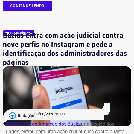
D300, ano 2023, declarado por R$ 330 mil. Também
CONTINUE LENDO
aparecem na lista cerca de R$ 177 mil em aplicações e
fundos.
Búzios entra com ação judicial contra
TRANSPARÊNCIA
nove perfis no Instagram e pede a
identificação dos administradores das
páginas
08/08/2026 15:00
Redação
A Prefeitura de Armação dos Búzios
, na Região dos
Lagos, entrou com uma ação civil pública contra a Meta