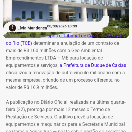
tornando necessária a utilização de veículos blindados.
A contratação ocorre em
meio ao endurecimento das
ações de compliance da companhia, que recentemente
reforçou auditorias internas em parceria com o GSI e a
08/08/2026 18:00
Lívia Mendonça
Casa Civil.
Apenas quatro dias
após o Tribunal de Contas do Estado
do Rio (TCE)
determinar a anulação de um contrato de
A empresa também destaca que não possui SUVs
mais de R$ 100 milhões com a Geo Ambiental
blindados em sua frota própria, razão pela qual optou
Empreendimentos LTDA – ME para locação de
pela locação dos veículos por meio de adesão à ata do
equipamentos e serviços,
a Prefeitura de Duque de Caxias
GSI.
oficializou a renovação de outro vínculo milionário com a
mesma empresa, oriundo de um processo diferente, no
Os veículos serão destinados exclusivamente aos
valor de R$ 16,9 milhões.
diretores das áreas Financeira (DFI), Jurídica (DJU),
Suprimentos (DSU) e Segurança e Governança (DSG). O
A publicação no Diário Oficial, realizada na última quarta-
contrato foi firmado com a empresa Rei dos Blindados
feira (22), prorroga por mais 12 meses o Termo de
Locação de Veículos Ltda. e prevê a locação de quatro
Prestação de Serviços. O aditivo prevê a locação de
SUVs zero quilômetro, com blindagem nível III-A, sem
equipamentos e maquinários para a Secretaria Municipal
motorista e sem fornecimento de combustível.
de Obras e Agricultura — pasta sob a gestão do secretário