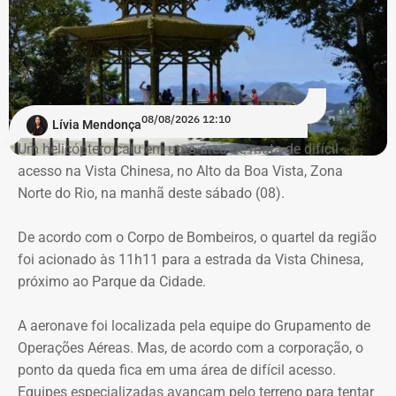
de uma criança de 2 anos — Foto: Reprodução.
Há registro de fogo na região, e militares especializados
em combate a incêndios florestais também foram
mobilizados.
Para dar apoio às buscas do Corpo de Bombeiros, o
08/08/2026 12:10
Lívia Mendonça
ICMBio informou que um pequeno e restrito trecho da
Um helicóptero caiu em uma área de mata de difícil
Estrada da Vista Chinesa, em frente ao pagode chinês da
acesso na Vista Chinesa, no Alto da Boa Vista, Zona
Vista Chinesa, foi interditado. A Vista Chinesa fica dentro
Norte do Rio, na manhã deste sábado (08).
do Parque Nacional da Tijuca
Trecho da argumentação da prefeitura de Búzios sobre a morte de uma
De acordo com o Corpo de Bombeiros, o quartel da região
criança de 2 anos — Foto: Reprodução.
foi acionado às 11h11 para a estrada da Vista Chinesa,
próximo ao Parque da Cidade.
O pedido de Búzios à Justiça
A aeronave foi localizada pela equipe do Grupamento de
Em caráter urgente, antes da apresentação da defesa das
Operações Aéreas. Mas, de acordo com a corporação, o
empresas, a prefeitura solicitou:
ponto da queda fica em uma área de difícil acesso.
Equipes especializadas avançam pelo terreno para tentar