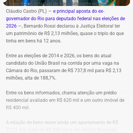
incêndios florestais foram mobilizados e conseguiram
Horário: 20h
Ex-secretário estadual de Meio Ambiente do gestão
controlar o fogo.
Transmissão: Canal Band, BandNews FM e YouTube do
Cláudio Castro (PL) —
e principal aposta do ex-
TEMPO REAL
governador do Rio para deputado federal nas eleições de
A operação mobilizou cerca de 40 militares, 11 viaturas e
Pré-hora: 19h, com cobertura especial pelo YouTube do
2026
—, Bernardo Rossi declarou à Justiça Eleitoral ter
4 unidades operacionais.
TEMPO REAL
um patrimônio de R$ 2,13 milhões, quase o triplo do que
tinha em bens há 12 anos.
Com informações do portal “g1”.
Entre as eleições de 2014 e 2026, os bens do atual
candidato do União Brasil na corrida por uma vaga na
Câmara do Rio, passaram de R$ 737,8 mil para R$ 2,13
milhões, alta de 188,7%.
Entre os bens informados, chama atenção um prédio
residencial avaliado em R$ 620 mil e um outro imóvel de
R$ 400 mil.
A relação de bens reúne ainda um apartamento de R$
277,1 mil, outro de R$ 260 mil e um veículo Discovery