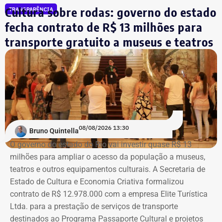
podem ser consultadas por qualquer eleitor no
também poderão ser percorridos está a Galeria Rodrigo
Cultura sobre rodas: governo do estado
TRANSPARÊNCIA
sistema DivulgaCand, do Tribunal Superior
Mello Franco, que receberá uma exposição com as novas
fecha contrato de R$ 13 milhões para
Eleitoral (TSE).
aquisições do acervo, e a Sala Bernardelli, que será aberta
integralmente. Em setembro, a sala também abrigará a
transporte gratuito a museus e teatros
Trecho da ação civil pública que pede a investigação de nove páginas no
mostra “Abolicionistas Brasileiras”.
Instagram sobre Búzios — Foto: Reprodução.
Com informações do colunista Ancelmo Gois, do Jornal
“O Globo”.
Na ação, a prefeitura também pede informações
cadastrais, endereços eletrônicos, telefones, IPs,
08/08/2026 13:30
dispositivos utilizados, histórico de nomes,
Bruno Quintella
administradores atuais e anteriores, contas vinculadas,
O governo do estado do Rio vai investir quase R$ 13
meios de recuperação, contas publicitárias e dados de
milhões para ampliar o acesso da população a museus,
pagamento. Com isso, a Meta também seria obrigada a
teatros e outros equipamentos culturais. A Secretaria de
elaborar uma tabela comparativa, indicando se os perfis
Estado de Cultura e Economia Criativa formalizou
compartilham telefones, dispositivos, endereços de IP,
contrato de R$ 12.978.000 com a empresa Elite Turística
administradores, contas de anúncios, meios de
Ltda. para a prestação de serviços de transporte
pagamento ou gerenciadores de negócios.
destinados ao Programa Passaporte Cultural e projetos