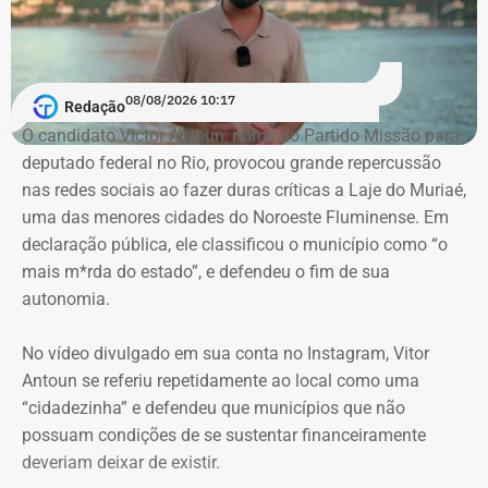
consideradas ilícitas provas encontradas pelas
investigações no celular do advogado. A alegação aponta
que os dados foram extraídos do aparelho sem o
acompanhamento de representantes da OAB e dos
08/08/2026 10:17
Redação
advogados de defesa.
O candidato Victor Antoun, nome do Partido Missão para
deputado federal no Rio, provocou grande repercussão
Moraes, porém, afastou a alegação de que teria havido
nas redes sociais ao fazer duras críticas a Laje do Muriaé,
violação da cadeia de custódia das provas. Segundo o
uma das menores cidades do Noroeste Fluminense. Em
ministro, não existem “quaisquer indícios ou evidências
declaração pública, ele classificou o município como “o
concretas” que sustentem essa possibilidade. Ele
mais m*rda do estado”, e defendeu o fim de sua
também descartou a hipótese de que o sigilo das
autonomia.
comunicações profissionais de Alessandro Carracena, na
condição de advogado, tenha sido comprometido.
No vídeo divulgado em sua conta no Instagram, Vitor
Antoun se referiu repetidamente ao local como uma
Além de rejeitar o recurso da defesa de Carracena, o
“cidadezinha” e defendeu que municípios que não
ministro do STF votou por negar pedidos de outros
possuam condições de se sustentar financeiramente
investigados na Operação Anomalia. O ministro defendeu
deveriam deixar de existir.
que se mantenham as prisões do policial militar Flávio