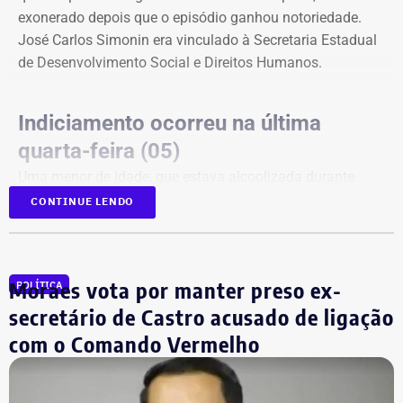
exonerado depois que o episódio ganhou notoriedade.
José Carlos Simonin era vinculado à Secretaria Estadual
de Desenvolvimento Social e Direitos Humanos.
Indiciamento ocorreu na última
quarta-feira (05)
Uma menor de idade, que estava alcoolizada durante
uma festa em Botafogo, na Zona Sul do Rio, disse que
CONTINUE LENDO
Vitor Hugo a forçou a fazer sexo oral, apesar de ela ter
dito repetidamente que não queria.
A delegacia ouviu testemunhas, que relataram que ele
Moraes vota por manter preso ex-
POLÍTICA
tentou tocar a vítima sem consentimento em diferentes
secretário de Castro acusado de ligação
momentos da festa. Segundo os depoimentos, ela teria
contado, aos prantos, o que havia acontecido.
com o Comando Vermelho
A adolescente reconheceu formalmente Vitor Hugo.
Segundo o relatório final do inquérito, há “robustos