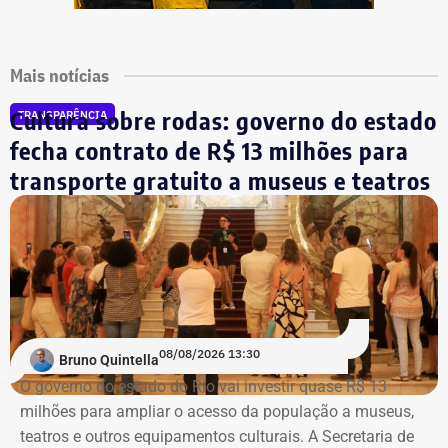
Mais notícias
Cultura sobre rodas: governo do estado
TRANSPARÊNCIA
fecha contrato de R$ 13 milhões para
transporte gratuito a museus e teatros
08/08/2026 13:30
Bruno Quintella
O governo do estado do Rio vai investir quase R$ 13
milhões para ampliar o acesso da população a museus,
teatros e outros equipamentos culturais. A Secretaria de