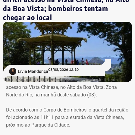
da Boa Vista; bombeiros tentam
Destroços da aeronave, um Robinson 44, foram
chegar ao local
localizados pela equipe do Grupamento de Operações
Aéreas.
Há registro de fogo na região, e militares especializados
em combate a incêndios florestais também foram
mobilizados.
08/08/2026 12:10
Lívia Mendonça
Para dar apoio às buscas do Corpo de Bombeiros, o
Um helicóptero caiu em uma área de mata de difícil
ICMBio informou que um pequeno e restrito trecho da
acesso na Vista Chinesa, no Alto da Boa Vista, Zona
Estrada da Vista Chinesa, em frente ao pagode chinês da
Norte do Rio, na manhã deste sábado (08).
Vista Chinesa, foi interditado. A Vista Chinesa fica dentro
do Parque Nacional da Tijuca
De acordo com o Corpo de Bombeiros, o quartel da região
foi acionado às 11h11 para a estrada da Vista Chinesa,
próximo ao Parque da Cidade.