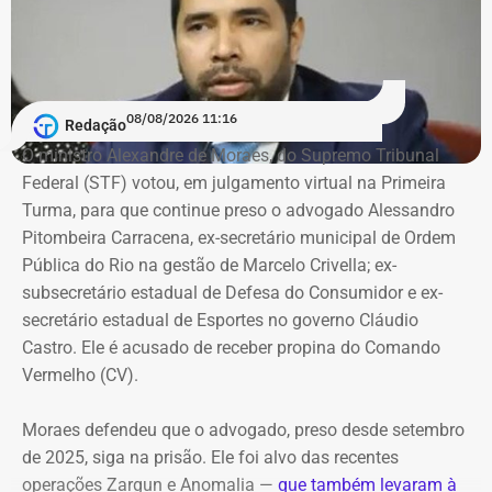
indícios de autoria” contra ele.
Investigado em um terceiro caso
08/08/2026 11:16
Redação
Vitor Hugo também é alvo de outra investigação. Em
O ministro Alexandre de Moraes, do Supremo Tribunal
julho, a Delegacia de Atendimento à Mulher (Deam) da
Federal (STF) votou, em julgamento virtual na Primeira
Zona Sul instaurou um inquérito após receber do
Turma, para que continue preso o advogado Alessandro
Ministério Público do Rio (MPRJ) uma notícia de fato que
Pitombeira Carracena, ex-secretário municipal de Ordem
apontava um possível estupro contra uma adolescente de
Pública do Rio na gestão de Marcelo Crivella; ex-
17 anos durante o pré-carnaval deste ano.
subsecretário estadual de Defesa do Consumidor e ex-
secretário estadual de Esportes no governo Cláudio
A investigação está em andamento e tramita sob sigilo.
Castro. Ele é acusado de receber propina do Comando
Vermelho (CV).
A audiência do caso de estupro coletivo em Copacabana,
que ocorreria na sexta-feira (07), foi adiada para a
Moraes defendeu que o advogado, preso desde setembro
próxima quinta-feira (13).
de 2025, siga na prisão. Ele foi alvo das recentes
operações Zargun e Anomalia —
que também levaram à