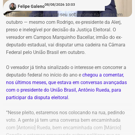
Renan Santos — que vai disputar o posto de Presidente
08/08/2026 10:03
Felipe Galeno
da República
nas eleições de 2026 — no Rio —, também
A família Bacellar vai ver seu sobrenome nas urnas em
afirma que tentou descobrir quanto recebe o prefeito, mas
outubro — mesmo com Rodrigo, ex-presidente da Alerj,
não conseguiu porque o Portal da Transparência estava
preso e inelegível por decisão da Justiça Eleitoral. O
fora do ar.
vereador em Campos Marquinho Bacellar, irmão do ex-
deputado estadual, vai disputar uma cadeira na Câmara
Oficialmente, o município integra o Noroeste Fluminense
Federal pelo União Brasil em outubro.
e tinha população estimada em 7.584 habitantes até o
ano passado. O PIB per capita registrado pelo IBGE foi de
O vereador já tinha sinalizado o interesse em concorrer a
R$ 28.435,51 em 2023. Em 2024, a prefeitura
deputado federal no início do ano e
chegou a comentar,
contabilizou R$ 97,4 milhões em receitas brutas.
nos últimos meses, que estava em conversas avançadas
com o presidente do União Brasil, Antônio Rueda, para
Dados usados no vídeo levantam
participar da disputa eleitoral
.
dúvidas
“Nesse pleito, estaremos nos colocando na rua, pedindo
voto. A gente já tem uma conversa bem encaminhada
Algumas das informações apresentadas por Victor
com [Antonio] Rueda, bem encaminhada com [Márcio]
Antoun, no entanto, precisam ser contextualizadas.