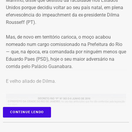
Marinho, disse que desistiu da faculdade nos Estados
Marina Iris e do tradicional grupo Terreiro de Crioulo, além
A estratégia coloca o pequeno município do Noroeste
Unidos porque decidiu voltar ao seu país natal, em plena
de homenagens emocionantes a Teresa Cristina, Milton
Fluminense no centro de uma provocação eleitoral
efervescência do impeachment da ex-presidente Dilma
Manhães e ao mestre Candeia. A entrada é franca e com
incomum: ao invés de prometer levar recursos ou
Rousseff (PT).
classificação livre.
investimentos para a cidade, o candidato defende que ela
simplesmente deixe de existir.
Mas, de novo em território carioca, o moço acabou
nomeado num cargo comissionado na Prefeitura do Rio
— que, na época, era comandada por ninguém menos que
Eduardo Paes (PSD), hoje o seu maior adversário na
corrida pelo Palácio Guanabara.
E velho aliado de Dilma.
CONTINUE LENDO
Programação reúne música, livros, empreendedorismo e debates sobre
carnaval e memória — Foto: Marina Calderon/Divulgação