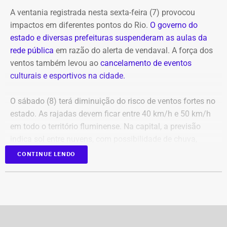
salas fechadas estão disponíveis no site do evento.
A ventania registrada nesta sexta-feira (7) provocou
impactos em diferentes pontos do Rio.
O governo do
estado e diversas prefeituras suspenderam as aulas da
rede pública
em razão do alerta de vendaval. A força dos
ventos também levou ao
cancelamento de eventos
Em outubro do mesmo ano, foi a vez de o próprio André
culturais e esportivos na cidade.
Marinho pedir para sair.
O sábado (8) terá diminuição do risco de ventos fortes no
A exoneração, assinada no dia 23, encerrou a passagem
estado. As rajadas devem ficar entre 40 km/h e 50 km/h
do rapaz pela Prefeitura do Rio.
em todo o território fluminense. Na capital, a previsão
indica sol entre nuvens, com possibilidade de chuva,
temperaturas entre 20°C e 31°C e ventos fracos na maior
CONTINUE LENDO
Festival Dança em Trânsito tem apresentações ao ar livre — Foto:
parte do dia.
Divulgação/Christopher Jones
Para quem pretende aproveitar o fim de semana ao ar
livre, a principal atenção fica para a possibilidade de
chuva e para a mudança no cenário dos ventos ao longo