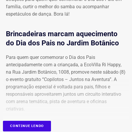
despesas, receitas, licitações, pessoal e outros
família, curtir o melhor do samba ou acompanhar
ele tem R$ 827 mil de patrimônio, dividido entre imóveis
documentos. Há registros no próprio sistema indicando
espetáculos de dança. Bora lá!
no Espírito Santo, depósitos bancários e investimentos,
atualizações em julho de 2026.
além de um prédio, uma casa e um sítio em seu
município Campos dos Goytacazes.
Já a declaração de que 67% dos moradores seriam
Brincadeiras marcam aquecimento
“miseráveis” é feita sem nenhum tipo de indicação, no
do Dia dos Pais no Jardim Botânico
vídeo, sobre a fonte, ano ou critério utilizado para chegar
ao percentual.
Para quem quer comemorar o Dia dos Pais
antecipadamente com a criançada, a EcoVilla Ri Happy,
na Rua Jardim Botânico, 1008, promove neste sábado (8)
‘Vai deixar de existir’
o evento gratuito “Copilotos – Juntos na Aventura”. A
programação especial é voltada para pais, filhos e
Depois de apresentar as informações, o candidato revela
responsáveis aproveitarem juntos um circuito interativo
a proposta que pretende defender. Segundo ele, “não faz
com arena temática, pista de aventura e oficinas
o menor sentido continuar bancando uma cidadezinha
criativas.
como essa”.
As atividades acontecem das 10h às 18h, divididas em
“Se o teu município recebe mais do que ele repassa, ele
CONTINUE LENDO
dois turnos (o primeiro das 10h às 13h e o segundo das