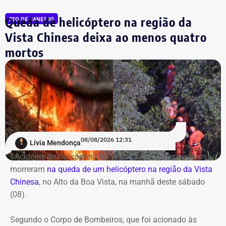
pessoas, incluindo fornecimento de veículos, motoristas,
Queda de helicóptero na região da
RIO DE JANEIRO
manutenção, gestão logística, diárias e seguros de
passageiros e dos automóveis. O serviço ficará sob
Vista Chinesa deixa ao menos quatro
responsabilidade da subsecretaria de Formação, Acesso
mortos
a Equipamentos Culturais, Difusão e Inovação.
O contrato terá vigência de 12 meses, contados da
divulgação no Portal Nacional de Contratações Públicas,
com pagamento em 12 parcelas mensais de R$
1.081.500.
08/08/2026 12:31
Lívia Mendonça
Transporte gratuito para ampliar o
6Acidente de helicóptero na Vista ChineQuatro pessoas
acesso à cultura
morreram
na queda de um helicóptero na região da Vista
Chinesa
, no Alto da Boa Vista, na manhã deste sábado
(08).
De acordo com documentos do processo administrativo,
a ampliação do serviço foi motivada pela limitação da
Segundo o Corpo de Bombeiros, que foi acionado às
estrutura anterior. A própria secretaria registra que a