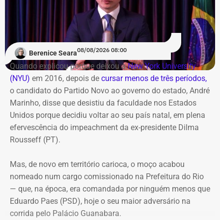
A região da Pequena África recebe neste sábado (8), a
partir das 14h, a 5ª edição da FliSamba. O evento ocupa
‘Agora faça esse vídeo chegar em
a Casa Savana, na Rua Camerino, 162, Centro. A
Laje do Muriaé’
programação gratuita reúne shows, feira de
08/08/2026 08:00
Berenice Seara
empreendedorismo, lançamentos de livros e debates
O candidato termina o vídeo com um pedido aos
Quando explicou porque deixou a
New York University
sobre carnaval e memória
seguidores: “Agora faça esse vídeo chegar em Laje do
(NYU)
em 2016, depois de
cursar menos de três períodos,
Muriaé”.
o candidato do Partido Novo ao governo do estado, André
O destaque musical fica por conta das apresentações de
Marinho, disse que desistiu da faculdade nos Estados
Marina Iris e do tradicional grupo Terreiro de Crioulo, além
A estratégia coloca o pequeno município do Noroeste
Unidos porque decidiu voltar ao seu país natal, em plena
de homenagens emocionantes a Teresa Cristina, Milton
Fluminense no centro de uma provocação eleitoral
efervescência do impeachment da ex-presidente Dilma
Manhães e ao mestre Candeia. A entrada é franca e com
incomum: ao invés de prometer levar recursos ou
Rousseff (PT).
classificação livre.
investimentos para a cidade, o candidato defende que ela
simplesmente deixe de existir.
Mas, de novo em território carioca, o moço acabou
nomeado num cargo comissionado na Prefeitura do Rio
— que, na época, era comandada por ninguém menos que
Eduardo Paes (PSD), hoje o seu maior adversário na
corrida pelo Palácio Guanabara.