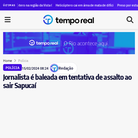
 R$ 13 milhões para transporte gratuito a museus e teatros
óptero na região da Vista Chinesa deixa ao menos quatro mortos
Helicóptero cai em área de mata de difícil acesso na Vista Chinesa, 
Preso por estupro coleti
ÚLTIMAS
Home
Polícia
Redação
POLÍCIA
15/02/2024 08:24
Jornalista é baleada em tentativa de assalto ao
sair Sapucaí