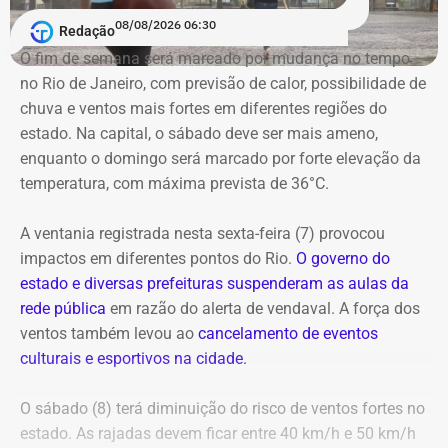
nomeado na prefeitura, dessa vez, na Secretaria
08/08/2026 06:30
Redação
Municipal de Assistência Social e Direitos Humanos.
No domingo (09), a programação chega à Praça Mauá,
O fim de semana será marcado por mudança no tempo
na Região Portuária, que recebe uma maratona de
no Rio de Janeiro, com previsão de calor, possibilidade de
E com data retroativa: valendo a partir de 1º de janeiro.
apresentações gratuitas ao ar livre ao longo do dia. O
chuva e ventos mais fortes em diferentes regiões do
festival também conta com espetáculos a preços
estado. Na capital, o sábado deve ser mais ameno,
populares (R$ 20 a inteira) nos teatros Carlos Gomes,
enquanto o domingo será marcado por forte elevação da
Nelson Rodrigues e João Caetano, além do Espaço
temperatura, com máxima prevista de 36°C.
Tápias. A programação completa e os ingressos para as
salas fechadas estão disponíveis no site do evento.
A ventania registrada nesta sexta-feira (7) provocou
impactos em diferentes pontos do Rio.
O governo do
estado e diversas prefeituras suspenderam as aulas da
rede pública
em razão do alerta de vendaval. A força dos
ventos também levou ao
cancelamento de eventos
Em outubro do mesmo ano, foi a vez de o próprio André
culturais e esportivos na cidade.
Marinho pedir para sair.
O sábado (8) terá diminuição do risco de ventos fortes no
A exoneração, assinada no dia 23, encerrou a passagem
estado. As rajadas devem ficar entre 40 km/h e 50 km/h
do rapaz pela Prefeitura do Rio.