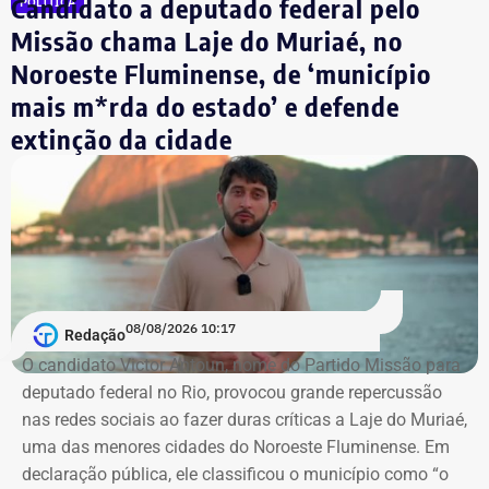
Candidato a deputado federal pelo
POLÍTICA
de Oliveira, o “Índio do Lixão”, apontado como um dos
chefes do CV, mantinha contato direto com o advogado.
Missão chama Laje do Muriaé, no
Noroeste Fluminense, de ‘município
mais m*rda do estado’ e defende
Pedido da defesa de Carracena
extinção da cidade
O voto de Moraes foi dado no julgamento virtual de um
pedido da defesa de Carracena. Além da liberdade do ex-
secretário, os advogados querem que sejam
consideradas ilícitas provas encontradas pelas
investigações no celular do advogado. A alegação aponta
que os dados foram extraídos do aparelho sem o
acompanhamento de representantes da OAB e dos
08/08/2026 10:17
Redação
advogados de defesa.
O candidato Victor Antoun, nome do Partido Missão para
deputado federal no Rio, provocou grande repercussão
Moraes, porém, afastou a alegação de que teria havido
nas redes sociais ao fazer duras críticas a Laje do Muriaé,
violação da cadeia de custódia das provas. Segundo o
uma das menores cidades do Noroeste Fluminense. Em
ministro, não existem “quaisquer indícios ou evidências
declaração pública, ele classificou o município como “o
concretas” que sustentem essa possibilidade. Ele