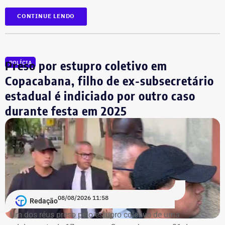
*Em atualização
CONTINUE LENDO
Preso por estupro coletivo em
POLÍCIA
Copacabana, filho de ex-subsecretário
estadual é indiciado por outro caso
durante festa em 2025
08/08/2026 11:58
Redação
Um dos réus preso pelo estupro coletivo de uma