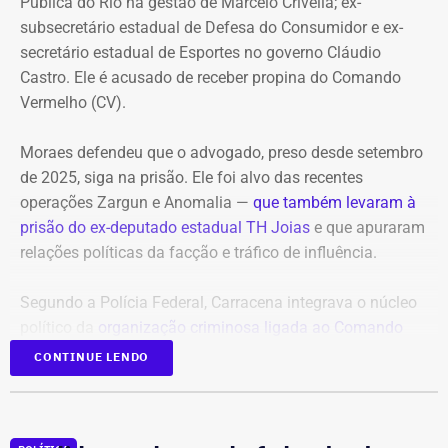
apontava um possível estupro contra uma adolescente de
Pública do Rio na gestão de Marcelo Crivella; ex-
17 anos durante o pré-carnaval deste ano.
subsecretário estadual de Defesa do Consumidor e ex-
secretário estadual de Esportes no governo Cláudio
A investigação está em andamento e tramita sob sigilo.
Castro. Ele é acusado de receber propina do Comando
Vermelho (CV).
A audiência do caso de estupro coletivo em Copacabana,
que ocorreria na sexta-feira (07), foi adiada para a
Moraes defendeu que o advogado, preso desde setembro
próxima quinta-feira (13).
de 2025, siga na prisão. Ele foi alvo das recentes
operações Zargun e Anomalia —
que também levaram à
Com informações do portal “g1”.
prisão do ex-deputado estadual TH Joias
e que apuraram
relações políticas da facção e tráfico de influência.
Segundo a Polícia Federal, Carracena integrava o núcleo
político da
organização criminosa ligada ao Comando
Vermelho
e repassava informações privilegiadas sobre
CONTINUE LENDO
operações policiais em áreas comandadas pela facção.
Ainda segundo as investigações, o traficante Gabriel Dias