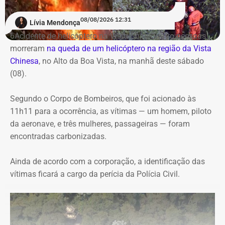
1.081.500.
08/08/2026 12:31
Lívia Mendonça
Transporte gratuito para ampliar o
6Acidente de helicóptero na Vista ChineQuatro pessoas
acesso à cultura
morreram
na queda de um helicóptero na região da Vista
Chinesa
, no Alto da Boa Vista, na manhã deste sábado
(08).
De acordo com documentos do processo administrativo,
a ampliação do serviço foi motivada pela limitação da
Segundo o Corpo de Bombeiros, que foi acionado às
estrutura anterior. A própria secretaria registra que a
11h11 para a ocorrência, as vítimas — um homem, piloto
contratação vigente já não atendia à demanda do
da aeronave, e três mulheres, passageiras — foram
Passaporte Cultural, justificando o reforço no transporte
encontradas carbonizadas.
para atender ao crescimento do programa.
Ainda de acordo com a corporação, a identificação das
A legislação estabelece que até 40% dos recursos
vítimas ficará a cargo da perícia da Polícia Civil.
destinados ao fomento cultural sejam aplicados na
capital, garantindo que pelo menos 60% sejam
direcionados ao interior e às demais regiões fluminenses.
Também determina a reserva mínima de 1% dos recursos