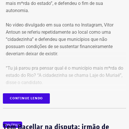
mais m*rda do estado”, e defendeu o fim de sua
também descartou a hipótese de que o sigilo das
autonomia.
comunicações profissionais de Alessandro Carracena, na
condição de advogado, tenha sido comprometido.
No vídeo divulgado em sua conta no Instagram, Vitor
Antoun se referiu repetidamente ao local como uma
Além de rejeitar o recurso da defesa de Carracena, o
“cidadezinha” e defendeu que municípios que não
ministro do STF votou por negar pedidos de outros
possuam condições de se sustentar financeiramente
investigados na Operação Anomalia. O ministro defendeu
deveriam deixar de existir.
que se mantenham as prisões do policial militar Flávio
Cosme Menezes Pereira e que Luiz Eduardo Cunha
“Tu já parou pra pensar qual é o município mais m*rda do
Gonçalves, ex-assessor parlamentar, continue detido em
estado do Rio? “A cidadezinha se chama Laje do Muriaé”,
uma penitenciária federal.
disse o candidato.
Ainda participarão do julgamento os ministros Flávio
CONTINUE LENDO
Dino, Cármen Lúcia e Cristiano Zanin.
Proposta prevê fundir municípios que
‘recebem mais recursos do que
Com informações da coluna do Guilherme Amado no
repassam’
“Amado Mundo”.
Tem Bacellar na disputa: irmão de
POLÍTICA