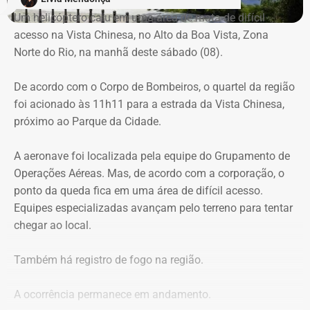
Para dar apoio às buscas do Corpo de Bombeiros, o
Um helicóptero caiu em uma área de mata de difícil
ICMBio informou que um pequeno e restrito trecho da
acesso na Vista Chinesa, no Alto da Boa Vista, Zona
Estrada da Vista Chinesa, em frente ao pagode chinês da
Norte do Rio, na manhã deste sábado (08).
Vista Chinesa, foi interditado. A Vista Chinesa fica dentro
do Parque Nacional da Tijuca
De acordo com o Corpo de Bombeiros, o quartel da região
foi acionado às 11h11 para a estrada da Vista Chinesa,
próximo ao Parque da Cidade.
A aeronave foi localizada pela equipe do Grupamento de
Operações Aéreas. Mas, de acordo com a corporação, o
ponto da queda fica em uma área de difícil acesso.
Equipes especializadas avançam pelo terreno para tentar
chegar ao local.
Também há registro de fogo na região.
A ocorrência permanece em andamento.