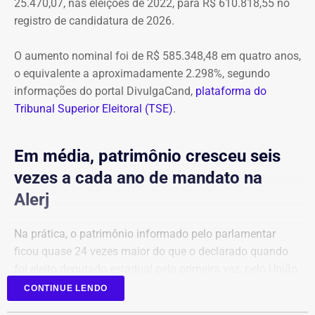
25.470,07, nas eleições de 2022, para R$ 610.818,55 no
registro de candidatura de 2026.
O aumento nominal foi de R$ 585.348,48 em quatro anos,
o equivalente a aproximadamente 2.298%, segundo
informações do portal DivulgaCand,
plataforma do
Tribunal Superior Eleitoral (TSE)
.
Em média, patrimônio cresceu seis
vezes a cada ano de mandato na
Alerj
Na prática, o patrimônio informado pelo parlamentar
ficou quase 24 vezes maior do que o declarado quando
foi eleito deputado estadual pela primeira vez, pelo União
Brasil.
CONTINUE LENDO