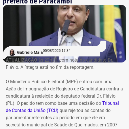
prefeito de Paracambi
acumulando prejuízos, manteve elevados custos
operacionais e não apresentou perspectiva de geração de
caixa suficiente para sustentar as atividades ou quitar
suas obrigações.
Na avaliação do Executivo estadual, a recuperação
judicial deixou de cumprir sua função de permitir a
05/08/2026 17:34
recuperação da empresa.
Gabriele Maia
ATUALIZAÇÃO
às 22h30, com nota do candidato Dr.
Flávio. A íntegra está no fim da reportagem.
Refit não teria honrado os
pagamentos
O Ministério Público Eleitoral (MPE) entrou com uma
Ação de Impugnação de Registro de Candidatura contra a
O governo também sustenta que os responsáveis pela
candidatura à reeleição do deputado federal Dr. Flávio
Refit descumpriram o parcelamento especial firmado
(PL). O pedido tem como base uma decisão do
Tribunal
para quitar débitos tributários. Conforme a PGE, as
de Contas da União (TCU)
que rejeitou as contas do
parcelas deixaram de ser pagas por mais de 90 dias,
parlamentar referentes ao período em que ele era
situação que, segundo a legislação, autoriza o
secretário municipal de Saúde de Queimados, em 2007.