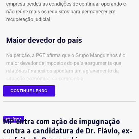
empresa perdeu as condições de continuar operando e
não reúne mais os requisitos para permanecer em
recuperação judicial.
Maior devedor do país
Na petição, a PGE afirma que o Grupo Manguinhos é o
maior devedor de impostos do país e argumenta que
relatórios financeiros apontam um agravamento da
situação econômica da companhia.
CONTINUE LENDO
Segundo o órgão, após registrar faturamento superior a
R$ 1 bilhão por mês em 2025, a empresa sofreu uma
queda contínua nas receitas, chegando a faturamento
praticamente zero no início de 2026.
MP entra com ação de impugnação
POLÍTICA
contra a candidatura de Dr. Flávio, ex-
Ainda de acordo com a procuradoria, o grupo continuou