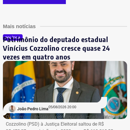
Mais notícias
Patrimônio do deputado estadual
POLÍTICA
Vinícius Cozzolino cresce quase 24
vezes em quatro anos
05/08/2026 20:00
João Pedro Lima
O patrimônio declarado pelo deputado estadual Vinícius
Cozzolino (PSD) à Justiça Eleitoral saltou de R$