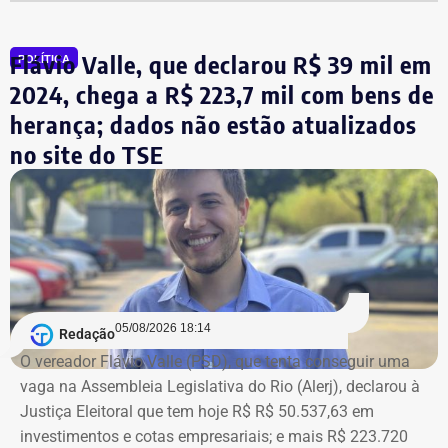
A tenente-coronel da Polícia Militar Erigreyce Monteiro
(Novo), vice na chapa de Marinho, declarou R$ 515 mil
em bens, relativos a um apartamento.
Flávio Valle, que declarou R$ 39 mil em
POLÍTICA
2024, chega a R$ 223,7 mil com bens de
herança; dados não estão atualizados
no site do TSE
Bens declarados por André Marinho (Novo) à Justiça Eleitoral — Foto:
05/08/2026 18:14
Redação
Reprodução/Divulgacand
O vereador Flávio Valle (PSD), que tenta conseguir uma
vaga na Assembleia Legislativa do Rio (Alerj), declarou à
Justiça Eleitoral que tem hoje R$ R$ 50.537,63 em
investimentos e cotas empresariais; e mais R$ 223.720