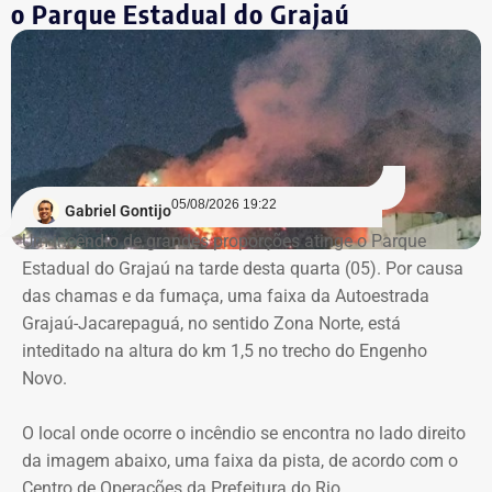
dentro do processo de contratação. Conforme o relatório,
o Parque Estadual do Grajaú
os mesmos agentes públicos participaram das etapas de
planejamento, julgamento e fiscalização do contrato,
Declaração de bens de Vinícius Cozzolino em 2022 — Foto:
comprometendo a segregação de funções.
Reprodução/Divulgacand
A auditoria também aponta indícios de restrição à
competitividade da licitação, observados pela baixa
variação entre as propostas apresentadas pelas
05/08/2026 19:22
Gabriel Gontijo
empresas concorrentes, além de falhas na elaboração do
Um incêndio de grandes proporções atinge o Parque
termo de referência.
Estadual do Grajaú na tarde desta quarta (05). Por causa
das chamas e da fumaça, uma faixa da Autoestrada
Outro ponto que chamou a atenção dos técnicos foi a
Grajaú-Jacarepaguá, no sentido Zona Norte, está
ausência de critérios objetivos para justificar a
inteditado na altura do km 1,5 no trecho do Engenho
contratação da equipe prevista. Em uma das fases do
Novo.
projeto, o contrato estimava a atuação de 76
profissionais durante 12 meses, com remuneração média
O local onde ocorre o incêndio se encontra no lado direito
superior a R$ 28 mil. Em alguns casos, como o de
da imagem abaixo, uma faixa da pista, de acordo com o
consultores especializados, os valores chegavam a quase
Centro de Operações da Prefeitura do Rio.