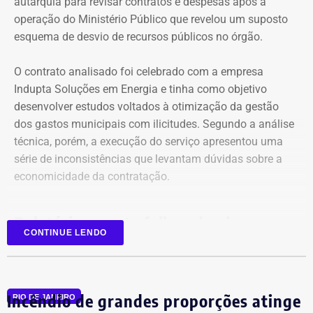
autarquia para revisar contratos e despesas após a
operação do Ministério Público que revelou um suposto
esquema de desvio de recursos públicos no órgão.
O contrato analisado foi celebrado com a empresa
Indupta Soluções em Energia e tinha como objetivo
desenvolver estudos voltados à otimização da gestão
dos gastos municipais com ilicitudes. Segundo a análise
técnica, porém, a execução do serviço apresentou uma
Declaração de bens de Vinícius Cozzolino em 2026 — Foto:
série de inconsistências que levantam dúvidas sobre a
Reprodução/Divulgacand
economicidade da contratação.
Relatório aponta falhas desde o
CONTINUE LENDO
planejamento
Entre as principais irregularidades identificadas pelos
Incêndio de grandes proporções atinge
auditores está a concentração de funções incompatíveis
RIO DE JANEIRO