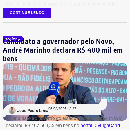
técnica, jurídica e financeira de cada empreendimento,
antes da retomada dos canteiros. Cronogramas de
CONTINUE LENDO
entrega terão novas datas. Também haverá a definição
quanto capital permanecerá protegido para cada obra.
Em junho, o grupo XP concluiu a venda dos créditos para
Candidato a governador pelo Novo,
a Artesanal investimentos.
POLÍTICA
André Marinho declara R$ 400 mil em
*Com informações do jornal O Globo
bens
05/08/2026 18:27
João Pedro Lima
O candidato ao governo do estado André Marinho (Novo)
declarou R$ 407.503,55 em bens no
portal DivulgaCand
,