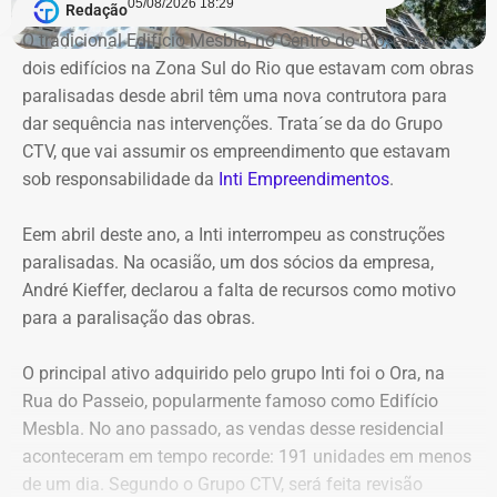
indicam que o instituto vinha sendo utilizado para
05/08/2026 18:29
Redação
descentralizar recursos públicos por meio de
O tradicional Edifício Mesbla, no Centro do Rio, e mais
contratações com baixo nível de controle, aproveitando a
dois edifícios na Zona Sul do Rio que estavam com obras
maior flexibilidade financeira conferida à natureza
paralisadas desde abril têm uma nova contrutora para
jurídica da autarquia.
dar sequência nas intervenções. Trata´se da do Grupo
CTV, que vai assumir os empreendimento que estavam
COM INFORMAÇÕES DO RJ2/TV GLOBO
sob responsabilidade da
Inti Empreendimentos
.
Declaração de Lauro Boto em 2010 — Foto: Reprodução/DivulgaCand
Eem abril deste ano, a Inti interrompeu as construções
paralisadas. Na ocasião, um dos sócios da empresa,
André Kieffer, declarou a falta de recursos como motivo
para a paralisação das obras.
O principal ativo adquirido pelo grupo Inti foi o Ora, na
Rua do Passeio, popularmente famoso como Edifício
Mesbla. No ano passado, as vendas desse residencial
aconteceram em tempo recorde: 191 unidades em menos
de um dia. Segundo o Grupo CTV, será feita revisão