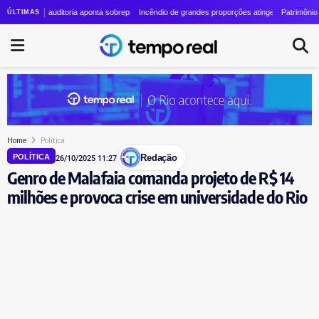
 cresce quase 24 vezes em quatro anos
e: auditoria aponta sobrepreço de R$ 20 milhões em contrato de R$ 56 milhões
Incêndio de grandes proporções atinge o Parque Estadual do G
Patrimônio de Lauro B
ÚLTIMAS
Home
Política
Redação
POLÍTICA
26/10/2025 11:27
Genro de Malafaia comanda projeto de R$ 14
milhões e provoca crise em universidade do Rio