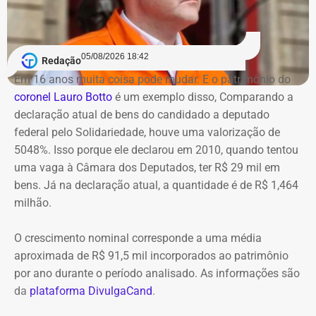
produzidas apresentações gráficas, enquanto a etapa de
campo teria vistoriado apenas 0,5% dos imóveis
Apesar da interdição de um trecho da via, ainda de
previstos, sob a justificativa de falta de autorização para
acordo com o Centro de Operações, não houve alterações
acesso.
05/08/2026 18:42
Redação
na circulação de ônibus pela região. Ainda segundo o
Em 16 anos muita coisa pode mudar. E o patrimônio do
COR, uma faixa de rolamento da pista está ocupada para
Na avaliação dos auditores, o conjunto das evidências
coronel Lauro Botto
é um exemplo disso, Comparando a
que os bombeiros possam atuar no combate às chamas.
aponta indícios relevantes de irregularidades na execução
declaração atual de bens do candidado a deputado
e fiscalização contratual, além de fragilidades na
federal pelo Solidariedade, houve uma valorização de
Equipes do quartel do Grajaú do Corpo de Bombeiros
confiabilidade das informações produzidas. O relatório
5048%. Isso porque ele declarou em 2010, quando tentou
seguem no local trabalhando para controlar o incêndio.
foi encaminhado ao Ministério Público, ao Tribunal de
uma vaga à Câmara dos Deputados, ter R$ 29 mil em
Até o momento, não há informação sobre feridos.
Contas e ao Conselho Administrativo de Defesa
bens. Já na declaração atual, a quantidade é de R$ 1,464
Também não se sabe o que causou o fogo na área.
Econômica (Cade).
milhão.
O crescimento nominal corresponde a uma média
Nova gestão amplia pente-fino no
aproximada de R$ 91,5 mil incorporados ao patrimônio
instituto
por ano durante o período analisado. As informações são
da
plataforma DivulgaCand
.
As novas suspeitas surgem menos de um mês após o