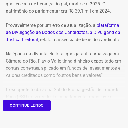
que recebeu de herança do pai, morto em 2025. O
patrimônio do parlamentar era R$ 39,1 mil em 2024.
Provavelmente por um erro de atualização, a
plataforma
de Divulgação de Dados dos Candidatos, a Divulgand da
Justiça Eleitoral
, relata a ausência de bens do candidato.
Na época da disputa eleitoral que garantiu uma vaga na
Câmara do Rio, Flavio Valle tinha dinheiro depositado em
contas correntes, aplicado em fundos de investimentos e
valores creditados como “outros bens e valores”.
Ex-subprefeito da Zona Sul do Rio na gestão de Eduardo
Paes (PSD), o vereador foi o parlamentar mais jovem
eleito na última legislatura da Câmara e agora disputa,
CONTINUE LENDO
pela primeira vez, o cargo de deputado estadual.