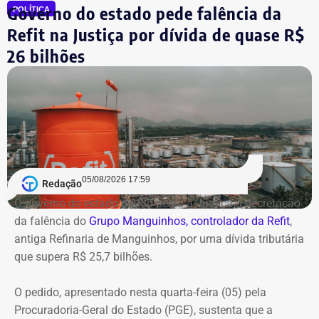
Governo do estado pede falência da
POLÍTICA
Refit na Justiça por dívida de quase R$
26 bilhões
05/08/2026 17:59
Redação
O governo do estado do Rio pediu à Justiça a decretação
da falência do
Grupo Manguinhos, controlador da Refit
,
antiga Refinaria de Manguinhos, por uma dívida tributária
que supera R$ 25,7 bilhões.
O pedido, apresentado nesta quarta-feira (05) pela
Procuradoria-Geral do Estado (PGE), sustenta que a