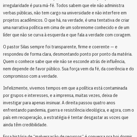
irregularidade é pura má-fé. Todos sabem que ele não administra
verbas públicas, não tem cargo na universidade e não interfere em
projetos acadêmicos. O que há, na verdade, é uma tentativa de criar
uma narrativa política em cima de um sobrenome conhecido e de um
líder que não se curva à esquerda e que fala a verdade com coragem.
O pastor Silas sempre foi transparente, firme e coerente — e
respondeu de forma clara, desmontando ponto por ponto da matéria.
Quem o conhece sabe que ele não se esconde atrás de influência,
nem depende de favor público. Sua força vem da fé, da coerência e do
compromisso com a verdade.
Infelizmente, vivemos tempos em que a política está contaminada
por grupos e interesses, e a imprensa, muitas vezes, deixa de
investigar para apenas insinuar. A direita passou quatro anos
enfrentando pandemia, guerra e resistência ideológica, e agora, com o
país em recuperação, a estratégia é tentar desgastar as vozes que
ainda têm credibilidade.
Essa história de “malversação de recursos” é conversa pra boi dormir.