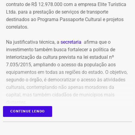
compartilham telefones, dispositivos, endereços de IP,
contrato de R$ 12.978.000 com a empresa Elite Turística
administradores, contas de anúncios, meios de
Ltda. para a prestação de serviços de transporte
pagamento ou gerenciadores de negócios.
destinados ao Programa Passaporte Cultural e projetos
correlatos.
Ação também requer anúncios e
Na justificativa técnica, a
secretaria
afirma que o
impulsionamentos e cita morte de
investimento também busca fortalecer a política de
criança como exemplo de fake news
interiorização da cultura prevista na lei estadual nº
7.035/2015, ampliando o acesso da população aos
As 31 publicações relacionadas pela prefeitura tratam de
equipamentos em todas as regiões do estado. O objetivo,
assuntos diversos. A lista inclui manchetes sobre prisões
segundo o órgão, é democratizar o acesso às atividades
na Assembleia Legislativa, supostos acordos políticos,
culturais, contemplando não apenas moradores da
sucessão municipal, alterações no Fundo Municipal do
capital, mas também cidadãos de municípios mais
Declaração de bens de Bernardo Rossi em 2014 — Foto:
Meio Ambiente, royalties, regularização fundiária,
distantes.
Reprodução/Divulgacand
fiscalização urbana, lixo, uniformes escolares, número de
CONTINUE LENDO
secretarias e relações do prefeito Alexandre Martins com
Publicado no Diário Oficial do Estado, o contrato nº
outras figuras políticas.
06/2026 prevê a operação contínua de transporte de
pessoas, incluindo fornecimento de veículos, motoristas,