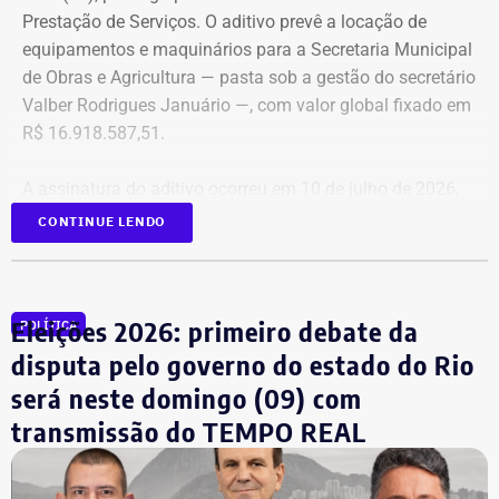
Locação de Veículos Ltda. e prevê a locação de quatro
Prestação de Serviços. O aditivo prevê a locação de
SUVs zero quilômetro, com blindagem nível III-A, sem
equipamentos e maquinários para a Secretaria Municipal
motorista e sem fornecimento de combustível.
de Obras e Agricultura — pasta sob a gestão do secretário
Valber Rodrigues Januário —, com valor global fixado em
Cada automóvel custará R$ 8.977,78 por mês,
R$ 16.918.587,51.
totalizando um investimento de R$ 1.292.800,32 ao longo
dos três anos de vigência do contrato.
A assinatura do aditivo ocorreu em 10 de julho de 2026,
garantindo a continuidade da prestação de serviços com
CONTINUE LENDO
COM FÁBIO MARTINS
a emissão de uma nota de empenho parcial inicial no
valor de R$ 200 mil.
Eleições 2026: primeiro debate da
POLÍTICA
TCE diz que falhas em outro contrato
disputa pelo governo do estado do Rio
contrariam princípio da Lei de
será neste domingo (09) com
Licitações
transmissão do TEMPO REAL
A nova prorrogação contratual
ganha destaque em meio
ao cerco do órgão
contra as contratações do município