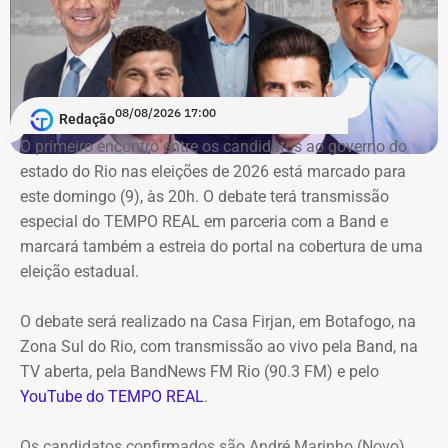
com a mesma prestadora de serviços.
Conforme noticiado no último sábado (18)
, o plenário do
TCE determinou, por unanimidade, que a Prefeitura de
08/08/2026 17:00
Redação
Duque de Caxias anule no prazo de 15 dias o contrato
O primeiro encontro entre os candidatos ao ⁠governo do
firmado com a Geo Ambiental para o mesmo fim
estado do Rio nas eleições de 2026 está marcado para
(locação de maquinários e equipamentos). Na ocasião, a
este domingo (9), às 20h. O debate terá transmissão
Corte ordenou também a suspensão imediata dos
especial do TEMPO REAL em parceria com a Band e
pagamentos decorrentes do acordo milionário, que
marcará também a estreia do portal na cobertura de uma
ultrapassava R$ 100 milhões.
eleição estadual.
O acórdão acolheu o voto da conselheira Marianna
O debate será realizado na Casa Firjan, em Botafogo, na
Montebello Willeman, que apontou uma série de
Zona Sul do Rio, com transmissão ao vivo pela Band, na
irregularidades no planejamento da concorrência
TV aberta, pela BandNews FM Rio (90.3 FM) e pelo
eletrônica SRP nº 041/2025 e concluiu que os problemas
YouTube do TEMPO REAL
.
comprometem a competitividade do certame e, além
disso, impedem a manutenção do contrato firmado entre
Os candidatos confirmados são André Marinho (Novo),