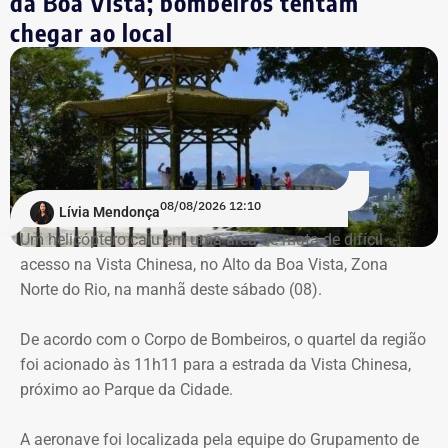
da Boa Vista; bombeiros tentam
localizados pela equipe do Grupamento de Operações
chegar ao local
Aéreas.
Trecho da argumentação da prefeitura de Búzios sobre a respeito da morte
de uma criança de 2 anos — Foto: Reprodução.
Há registro de fogo na região, e militares especializados
em combate a incêndios florestais também foram
mobilizados.
Para dar apoio às buscas do Corpo de Bombeiros, o
08/08/2026 12:10
Lívia Mendonça
ICMBio informou que um pequeno e restrito trecho da
Um helicóptero caiu em uma área de mata de difícil
Estrada da Vista Chinesa, em frente ao pagode chinês da
acesso na Vista Chinesa, no Alto da Boa Vista, Zona
Vista Chinesa, foi interditado. A Vista Chinesa fica dentro
Norte do Rio, na manhã deste sábado (08).
do Parque Nacional da Tijuca
Trecho da argumentação da prefeitura de Búzios sobre a morte de uma
De acordo com o Corpo de Bombeiros, o quartel da região
criança de 2 anos — Foto: Reprodução.
foi acionado às 11h11 para a estrada da Vista Chinesa,
próximo ao Parque da Cidade.
O pedido de Búzios à Justiça
A aeronave foi localizada pela equipe do Grupamento de