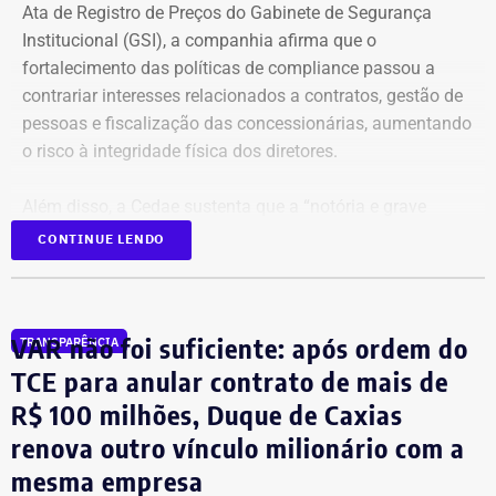
Ata de Registro de Preços do Gabinete de Segurança
Institucional (GSI), a companhia afirma que o
fortalecimento das políticas de compliance passou a
contrariar interesses relacionados a contratos, gestão de
pessoas e fiscalização das concessionárias, aumentando
o risco à integridade física dos diretores.
Além disso, a Cedae sustenta que a “notória e grave
insegurança pública” no estado, especialmente no
CONTINUE LENDO
município do Rio de Janeiro e na Baixada Fluminense,
reforça a necessidade de proteção aos executivos.
VAR não foi suficiente: após ordem do
TRANSPARÊNCIA
Compliance e violência como
TCE para anular contrato de mais de
justificativa
R$ 100 milhões, Duque de Caxias
renova outro vínculo milionário com a
A estatal afirma que a adoção de medidas mais rígidas
mesma empresa
de governança levou à implementação de ações voltadas