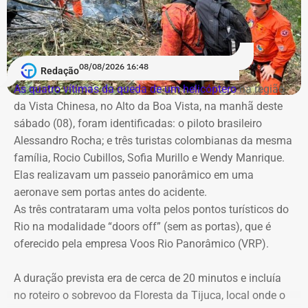
empresas interessadas.
devem marcar o primeiro debate entre os candidatos ao
Palácio Guanabara.
Além disso, o tribunal apura possível desrespeito à
lealdade institucional, uma vez que o contrato de R$ 100
A cobertura será realizada em uma operação integrada
08/08/2026 16:48
milhões foi assinado no mesmo dia em que o TCE emitira
Redação
com a Band Rio, a BandNews FM Rio e as plataformas
cautelar para suspender a licitação. O próprio secretário
As quatro vítimas da queda de um helicóptero
na região
digitais do grupo, acompanhando desde os momentos
Valber Rodrigues Januário, que assina o novo aditivo de
da Vista Chinesa, no Alto da Boa Vista, na manhã deste
que antecedem o debate até a transmissão ao vivo.
R$ 16,9 milhões publicado esta semana, foi notificado a
sábado (08), foram identificadas: o piloto brasileiro
apresentar defesa no processo do TCE.
Alessandro Rocha; e três turistas colombianas da mesma
Com tradição na realização de debates eleitorais, a Band
família, Rocio Cubillos, Sofia Murillo e Wendy Manrique.
promove o encontro como um espaço para o confronto
Elas realizavam um passeio panorâmico em uma
Diferença de processos
de ideias e para que os eleitores conheçam as propostas
aeronave sem portas antes do acidente.
dos candidatos. A mediação será da jornalista Adriana
As três contrataram uma volta pelos pontos turísticos do
Vale ressaltar que, diferentemente da Concorrência nº
Araújo.
Rio na modalidade “doors off” (sem as portas), que é
041/2025 que foi objeto de determinação de anulação
oferecido pela empresa Voos Rio Panorâmico (VRP).
pelo TCE, o aditivo recém-publicado é referente a um
Como vai ser o debate
procedimento licitatório anterior: a Concorrência SRP nº
A duração prevista era de cerca de 20 minutos e incluía
036/2022.
no roteiro o sobrevoo da Floresta da Tijuca, local onde o
O formato do debate consiste em três blocos de