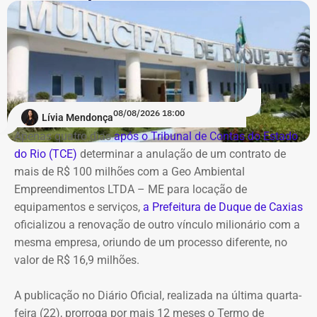
ao combate de práticas consideradas lesivas aos
interesses da companhia. Segundo o documento, esse
cenário expõe os diretores a potenciais represálias,
tornando necessária a utilização de veículos blindados.
A contratação ocorre em
meio ao endurecimento das
ações de compliance da companhia, que recentemente
reforçou auditorias internas em parceria com o GSI e a
08/08/2026 18:00
Lívia Mendonça
Casa Civil.
Apenas quatro dias
após o Tribunal de Contas do Estado
do Rio (TCE)
determinar a anulação de um contrato de
A empresa também destaca que não possui SUVs
mais de R$ 100 milhões com a Geo Ambiental
blindados em sua frota própria, razão pela qual optou
Empreendimentos LTDA – ME para locação de
pela locação dos veículos por meio de adesão à ata do
equipamentos e serviços,
a Prefeitura de Duque de Caxias
GSI.
oficializou a renovação de outro vínculo milionário com a
mesma empresa, oriundo de um processo diferente, no
Os veículos serão destinados exclusivamente aos
valor de R$ 16,9 milhões.
diretores das áreas Financeira (DFI), Jurídica (DJU),
Suprimentos (DSU) e Segurança e Governança (DSG). O
A publicação no Diário Oficial, realizada na última quarta-
contrato foi firmado com a empresa Rei dos Blindados
feira (22), prorroga por mais 12 meses o Termo de