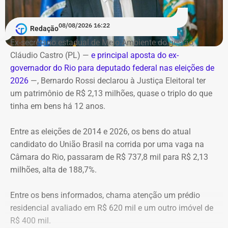
Debate entre candidatos ao governo do estado do Rio de
alastraram pela mata. De acordo com o Corpo de
Janeiro
Bombeiros, agentes especializados em combate a
08/08/2026 16:22
Redação
Data: domingo, 09 de agosto de 2026
incêndios florestais foram mobilizados e conseguiram
Horário: 20h
Ex-secretário estadual de Meio Ambiente do gestão
controlar o fogo.
Transmissão: Canal Band, BandNews FM e YouTube do
Cláudio Castro (PL) —
e principal aposta do ex-
TEMPO REAL
governador do Rio para deputado federal nas eleições de
A operação mobilizou cerca de 40 militares, 11 viaturas e
Pré-hora: 19h, com cobertura especial pelo YouTube do
2026
—, Bernardo Rossi declarou à Justiça Eleitoral ter
4 unidades operacionais.
TEMPO REAL
um patrimônio de R$ 2,13 milhões, quase o triplo do que
tinha em bens há 12 anos.
Com informações do portal “g1”.
Entre as eleições de 2014 e 2026, os bens do atual
candidato do União Brasil na corrida por uma vaga na
Câmara do Rio, passaram de R$ 737,8 mil para R$ 2,13
milhões, alta de 188,7%.
Entre os bens informados, chama atenção um prédio
residencial avaliado em R$ 620 mil e um outro imóvel de
R$ 400 mil.