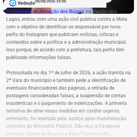
08/08/2026 15:00
Redação
A Prefeitura de Armação dos Búzios
, na Região dos
Lagos, entrou com uma ação civil pública contra a Meta
com o objetivo de identificar os responsável por nove
perfis do Instagram que publicam notícias, críticas e
conteúdos sobre a política e a administração municipal.
Isso porque, de acordo com a prefeitura, tais perfis têm
publicado informações falsas.
Protocolada no dia 1º de julho de 2026, a ação tramita na
2ª Vara do município e também pede a identificação de
eventuais financiadores das páginas, a retirada de
postagens consideradas falsas, a suspensão de contas
inautênticas e o pagamento de indenizações. A primeira
tentativa de obter essas medidas em caráter urgente,
entretanto, foi rejeitada pela Justiça após manifestação
contrária do Ministério Público. São réus a Facebook
Serviços Online do Brasil e a Meta Platforms Inc.,