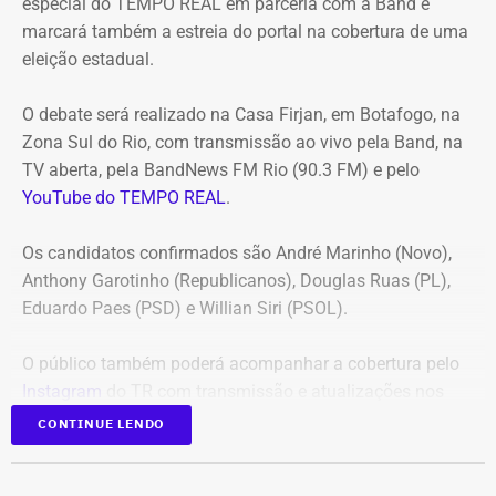
especial do TEMPO REAL em parceria com a Band e
pagamentos decorrentes do acordo milionário, que
marcará também a estreia do portal na cobertura de uma
ultrapassava R$ 100 milhões.
eleição estadual.
O acórdão acolheu o voto da conselheira Marianna
O debate será realizado na Casa Firjan, em Botafogo, na
Montebello Willeman, que apontou uma série de
Zona Sul do Rio, com transmissão ao vivo pela Band, na
irregularidades no planejamento da concorrência
TV aberta, pela BandNews FM Rio (90.3 FM) e pelo
eletrônica SRP nº 041/2025 e concluiu que os problemas
YouTube do TEMPO REAL
.
comprometem a competitividade do certame e, além
disso, impedem a manutenção do contrato firmado entre
Os candidatos confirmados são André Marinho (Novo),
a Secretaria Municipal de Obras e Agricultura e a empresa
Anthony Garotinho (Republicanos), Douglas Ruas (PL),
vencedora.
Eduardo Paes (PSD) e Willian Siri (PSOL).
Entre as principais falhas identificadas pelo TCE
estão a
O público também poderá acompanhar a cobertura pelo
ausência de estudo comparativo entre a locação e a
Instagram
do TR com transmissão e atualizações nos
compra dos equipamentos
, inconsistências na estimativa
Stories.
de preços e dos quantitativos, além da concentração de
CONTINUE LENDO
todo o objeto em um único lote, sem justificativa técnica
Em 2024, o TEMPO REAL acompanhou as eleições
considerada suficiente pelo tribunal. Segundo a decisão,