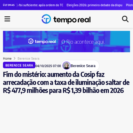
ce para alugar SUVs blindados para diretores por R$ 1,29 milhão
o foi suficiente: após ordem do TCE para anular contrato de mais de R$ 100 milhões, Duque de 
Eleições 2026: primeiro debate da disputa pelo governo d
Piloto brasileir
ÚLTIMAS
Home
Berenice Seara
Berenice Seara
BERENICE SEARA
04/10/2025 07:00
Fim do mistério: aumento da Cosip faz
arrecadação com a taxa de iluminação saltar de
R$ 477,9 milhões para R$ 1,39 bilhão em 2026