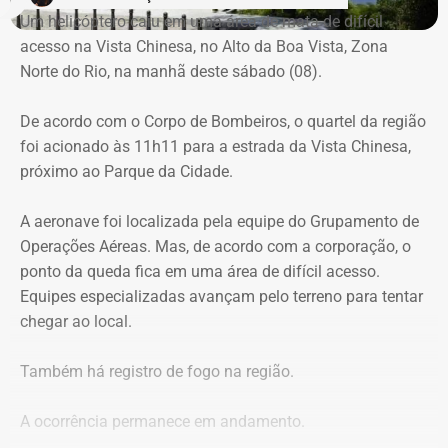
ICMBio informou que um pequeno e restrito trecho da
Um helicóptero caiu em uma área de mata de difícil
Estrada da Vista Chinesa, em frente ao pagode chinês da
acesso na Vista Chinesa, no Alto da Boa Vista, Zona
Vista Chinesa, foi interditado. A Vista Chinesa fica dentro
Norte do Rio, na manhã deste sábado (08).
do Parque Nacional da Tijuca
Trecho da argumentação da prefeitura de Búzios sobre a morte de uma
De acordo com o Corpo de Bombeiros, o quartel da região
criança de 2 anos — Foto: Reprodução.
foi acionado às 11h11 para a estrada da Vista Chinesa,
próximo ao Parque da Cidade.
O pedido de Búzios à Justiça
A aeronave foi localizada pela equipe do Grupamento de
Em caráter urgente, antes da apresentação da defesa das
Operações Aéreas. Mas, de acordo com a corporação, o
empresas, a prefeitura solicitou:
ponto da queda fica em uma área de difícil acesso.
Equipes especializadas avançam pelo terreno para tentar
Preservação integral dos registros dos nove perfis;
chegar ao local.
Entrega dos dados de titulares e administradores;
Identificação de anunciantes e financiadores;
Também há registro de fogo na região.
Cruzamento técnico das informações das contas;
Retirada das publicações relacionadas no processo;
A ocorrência permanece em andamento.
Interrupção de anúncios e impulsionamentos;