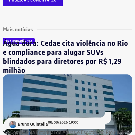
Mais notícias
Água dura: Cedae cita violência no Rio
TRANSPARÊNCIA
e compliance para alugar SUVs
blindados para diretores por R$ 1,29
milhão
08/08/2026 19:00
Bruno Quintella
A Companhia Estadual de Águas e Esgotos do Rio de