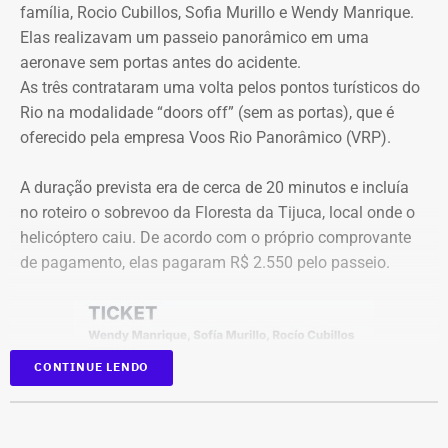
Com tradição na realização de debates eleitorais, a Band
família, Rocio Cubillos, Sofia Murillo e Wendy Manrique.
promove o encontro como um espaço para o confronto
Elas realizavam um passeio panorâmico em uma
Diferença de processos
de ideias e para que os eleitores conheçam as propostas
aeronave sem portas antes do acidente.
dos candidatos. A mediação será da jornalista Adriana
As três contrataram uma volta pelos pontos turísticos do
Vale ressaltar que, diferentemente da Concorrência nº
Araújo.
Rio na modalidade “doors off” (sem as portas), que é
041/2025 que foi objeto de determinação de anulação
oferecido pela empresa Voos Rio Panorâmico (VRP).
pelo TCE, o aditivo recém-publicado é referente a um
Como vai ser o debate
procedimento licitatório anterior: a Concorrência SRP nº
A duração prevista era de cerca de 20 minutos e incluía
036/2022.
no roteiro o sobrevoo da Floresta da Tijuca, local onde o
O formato do debate consiste em três blocos de
helicóptero caiu. De acordo com o próprio comprovante
perguntas e respostas, confrontos diretos entre os
Ainda que se trate de licitações distintas, a manutenção
de pagamento, elas pagaram R$ 2.550 pelo passeio.
participantes e espaço para considerações finais.
dos pagamentos e a prorrogação milionária a favor da
Geo Ambiental Empreendimentos LTDA ocorrem
A ordem das perguntas será definida por sorteio, e o
exatamente no momento em que a conduta da Secretaria
mediador apenas fará a condução do debate. Esgotados
de Obras e os contratos de aluguel de maquinário pesado
CONTINUE LENDO
os tempos de cada candidato, o áudio do microfone será
do município estão sob severa auditoria da Corte de
cortado.
Contas.
Na sequência, haverá novos confrontos diretos com