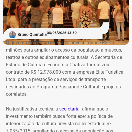
Com informações do colunista Ancelmo Gois, do Jornal
“O Globo”.
Na ação, a prefeitura também pede informações
cadastrais, endereços eletrônicos, telefones, IPs,
08/08/2026 13:30
dispositivos utilizados, histórico de nomes,
Bruno Quintella
administradores atuais e anteriores, contas vinculadas,
O governo do estado do Rio vai investir quase R$ 13
meios de recuperação, contas publicitárias e dados de
milhões para ampliar o acesso da população a museus,
pagamento. Com isso, a Meta também seria obrigada a
teatros e outros equipamentos culturais. A Secretaria de
elaborar uma tabela comparativa, indicando se os perfis
Estado de Cultura e Economia Criativa formalizou
compartilham telefones, dispositivos, endereços de IP,
contrato de R$ 12.978.000 com a empresa Elite Turística
administradores, contas de anúncios, meios de
Ltda. para a prestação de serviços de transporte
pagamento ou gerenciadores de negócios.
destinados ao Programa Passaporte Cultural e projetos
correlatos.
Ação também requer anúncios e
Na justificativa técnica, a
secretaria
afirma que o
impulsionamentos e cita morte de
investimento também busca fortalecer a política de
criança como exemplo de fake news
interiorização da cultura prevista na lei estadual nº
7.035/2015, ampliando o acesso da população aos