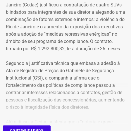
Janeiro (Cedae) justificou a contratação de quatro SUVs
blindados para integrantes de sua diretoria alegando uma
combinação de fatores externos e internos: a violência do
Rio de Janeiro e o aumento da exposição dos executivos
após a adoção de “medidas repressivas enérgicas” no
âmbito de seu programa de compliance. O contrato,
firmado por R$ 1.292.800,32, terá duração de 36 meses.
Segundo a justificativa técnica que embasa a adesão à
Ata de Registro de Preços do Gabinete de Segurança
Institucional (GSI), a companhia afirma que o
fortalecimento das políticas de compliance passou a
contrariar interesses relacionados a contratos, gestão de
pessoas e fiscalização das concessionárias, aumentando
o risco à integridade física dos diretores.
Além disso, a Cedae sustenta que a “notória e grave
insegurança pública” no estado, especialmente no
CONTINUE LENDO