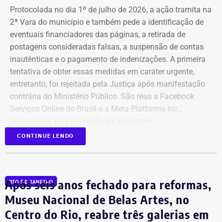
Protocolada no dia 1º de julho de 2026, a ação tramita na
2ª Vara do município e também pede a identificação de
eventuais financiadores das páginas, a retirada de
postagens consideradas falsas, a suspensão de contas
inautênticas e o pagamento de indenizações. A primeira
tentativa de obter essas medidas em caráter urgente,
entretanto, foi rejeitada pela Justiça após manifestação
contrária do Ministério Público. São réus a Facebook
Serviços Online do Brasil e a Meta Platforms Inc.,
responsável pela operação do Instagram.
CONTINUE LENDO
Os administradores dos perfis não foram incluídos no
Declaração de bens de Bernardo Rossi em 2026 — Foto:
processo porque, segundo a prefeitura, não foi possível
Reprodução/Divulgacand
conseguir a identificação dos responsáveis. O processo
Após seis anos fechado para reformas,
RIO DE JANEIRO
tem como alvo informações relacionadas a nove contas.
Na disputa de 2014, quando concorreu e foi eleito
São elas: @buziosinformacoes;
Museu Nacional de Belas Artes, no
deputado estadual pelo então PMDB, Rossi declarou
@politicanewsregiaodoslagos; @buziosnoticias;
patrimônio total de R$ 737.861,00. Entre os bens estavam
Centro do Rio, reabre três galerias em
@fofoca_na_calcada; @gladysnunesbuzios;