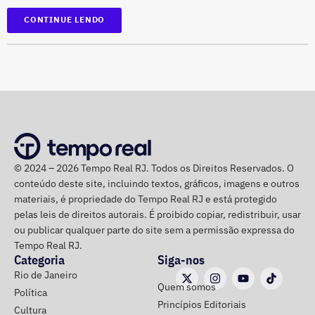
Suspensão temporária de contas que não fossem
*Em atualização
CONTINUE LENDO
vinculadas a pessoas autênticas;
Proibição de distribuição paga por contas ainda não
identificadas;
Multa diária de R$ 50 mil por obrigação descumprida.
A prefeitura pediu que a multa seja aplicada
separadamente de acordo com o perfil, publicação,
campanha ou conjunto de dados.
No julgamento definitivo, o município pretende obter a
© 2024 – 2026 Tempo Real RJ. Todos os Direitos Reservados. O
conteúdo deste site, incluindo textos, gráficos, imagens e outros
remoção permanente dos conteúdos considerados
materiais, é propriedade do Tempo Real RJ e está protegido
ilícitos, a desativação das contas comprovadamente
pelas leis de direitos autorais. É proibido copiar, redistribuir, usar
falsas ou utilizadas continuamente para ilegalidades e a
ou publicar qualquer parte do site sem a permissão expressa do
exclusão de cópias idênticas das publicações.
Tempo Real RJ.
Categoria
Siga-nos
A ação também busca obrigar os responsáveis a publicar
Rio de Janeiro
Quem somos
correções ou retratações por pelo menos 30 dias, além de
Política
Princípios Editoriais
ressarcir os custos que a prefeitura afirma ter suportado
Cultura