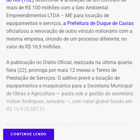
A empresa também destaca que não possui SUVs
mais de R$ 100 milhões com a Geo Ambiental
blindados em sua frota própria, razão pela qual optou
Empreendimentos LTDA – ME para locação de
pela locação dos veículos por meio de adesão à ata do
equipamentos e serviços,
a Prefeitura de Duque de Caxias
GSI.
oficializou a renovação de outro vínculo milionário com a
mesma empresa, oriundo de um processo diferente, no
Os veículos serão destinados exclusivamente aos
valor de R$ 16,9 milhões.
diretores das áreas Financeira (DFI), Jurídica (DJU),
Suprimentos (DSU) e Segurança e Governança (DSG). O
A publicação no Diário Oficial, realizada na última quarta-
contrato foi firmado com a empresa Rei dos Blindados
feira (22), prorroga por mais 12 meses o Termo de
Locação de Veículos Ltda. e prevê a locação de quatro
Prestação de Serviços. O aditivo prevê a locação de
SUVs zero quilômetro, com blindagem nível III-A, sem
equipamentos e maquinários para a Secretaria Municipal
motorista e sem fornecimento de combustível.
de Obras e Agricultura — pasta sob a gestão do secretário
Valber Rodrigues Januário —, com valor global fixado em
Cada automóvel custará R$ 8.977,78 por mês,
R$ 16.918.587,51.
totalizando um investimento de R$ 1.292.800,32 ao longo
dos três anos de vigência do contrato.
A assinatura do aditivo ocorreu em 10 de julho de 2026,
garantindo a continuidade da prestação de serviços com
CONTINUE LENDO
COM FÁBIO MARTINS