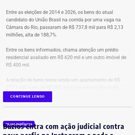
Com informações do portal “g1”.
Entre as eleições de 2014 e 2026, os bens do atual
candidato do União Brasil na corrida por uma vaga na
Câmara do Rio, passaram de R$ 737,8 mil para R$ 2,13
milhões, alta de 188,7%.
Entre os bens informados, chama atenção um prédio
residencial avaliado em R$ 620 mil e um outro imóvel de
R$ 400 mil.
A relação de bens reúne ainda um apartamento de R$
277,1 mil, outro de R$ 260 mil e um veículo Discovery
D300, ano 2023, declarado por R$ 330 mil. Também
CONTINUE LENDO
aparecem na lista cerca de R$ 177 mil em aplicações e
fundos.
Búzios entra com ação judicial contra
TRANSPARÊNCIA