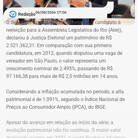
agressões”, argumentou.
06/08/2026 17:06
Redação
Na declaração apresentada em 2018, quando terminou a
A atriz foi a primeira mulher a receber o benefício do
O deputado estadual Fred Pacheco (PL), candidato à
eleição como suplente, Elton Cristo informou possuir três
“botão do pânico”, ferramenta criada em 2019 pela
reeleição para a Assembleia Legislativa do Rio (Alerj),
veículos, um consórcio não contemplado e depósitos em
Polícia Militar do Rio. O objeto é conectado a uma
declarou à Justiça Eleitoral um patrimônio de R$
conta corrente, totalizando R$ 378,4 mil.
tornozeleira eletrônica usada pelo agressor. Em caso de
2.521.362,31. Em comparação com sua primeira
aproximação, a central de monitoramento é acionada e
candidatura, em 2012, quando disputou uma vaga de
Quatro anos depois, nas eleições de 2022, quando voltou
entra em contato com a vítima e o agressor por telefone.
vereador em São Paulo, o valor representa um
a disputar uma vaga na Assembleia Legislativa (Alerj) e
crescimento nominal de 2.495%, passando de R$
novamente ficou como suplente, o patrimônio declarado
97.166,38 para mais de R$ 2,5 milhões em 14 anos.
saltou para R$ 1.658.540,00. Na ocasião, os bens
passaram a incluir um apartamento avaliado em R$ 560
Considerando a inflação acumulada no período, a alta
mil, uma chácara de R$ 400 mil, dois veículos que
patrimonial é de 1.091%, segundo o Índice Nacional de
somavam R$ 647,3 mil e participações societárias em
Preços ao Consumidor Amplo (IPCA), do IBGE.
empresas do ramo de alimentação.
Apesar do avanço em relação ao início da série, a
Em 2024, quando foi eleito vereador da cidade de Nova
evolução patrimonial não foi contínua. O maior valor
Iguaçu, Elton Cristo declarou R$ 2.317.390,00 em bens,
declarado ocorreu em 2022, quando Pacheco informou