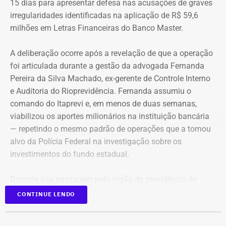
15 dias para apresentar defesa nas acusações de graves
irregularidades identificadas na aplicação de R$ 59,6
milhões em Letras Financeiras do Banco Master.
A deliberação ocorre após a revelação de que a operação
foi articulada durante a gestão da advogada Fernanda
Pereira da Silva Machado, ex-gerente de Controle Interno
e Auditoria do Rioprevidência. Fernanda assumiu o
comando do Itaprevi e, em menos de duas semanas,
Declaração de bens de Alex Melim em 2026 — Foto:
viabilizou os aportes milionários na instituição bancária
Reprodução/Divulgacand
— repetindo o mesmo padrão de operações que a tornou
alvo da Polícia Federal na investigação sobre os
investimentos do fundo estadual.
Durante sua passagem pelo órgão de previdência de
Itaguaí, a ex-gerente do Rioprevidência também
nomeou
CONTINUE LENDO
para a estrutura interna o ex-policial federal Jayme Alves
de Oliveira Filho, o “Careca” da Lava Jato,
conhecido por