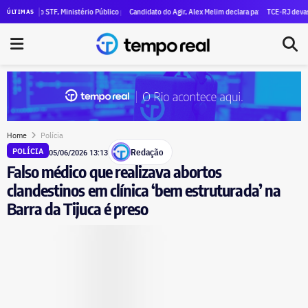
ara R$ 47 milhões em patrimônio
o do STF, Ministério Público pede execução da condenação e da inelegibilidade de Garotinho
Candidato do Agir, Alex Melim declara patrimônio de R$ 30 milhões
TCE-RJ devassa aporte
ÚLTIMAS
Home
Polícia
Redação
POLÍCIA
05/06/2026 13:13
Falso médico que realizava abortos
clandestinos em clínica ‘bem estruturada’ na
Barra da Tijuca é preso