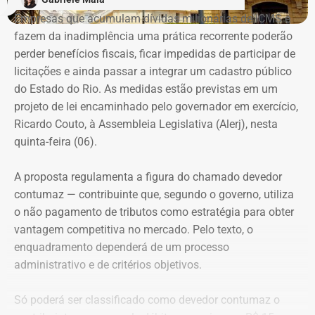
defenderem de casos de violência surgiu do encontro
Empresas que acumulam dívidas milionárias de ICMS e
entre a prática do esporte e a observação de uma
fazem da inadimplência uma prática recorrente poderão
demanda real do cotidiano feminino. O principal gatilho
perder benefícios fiscais, ficar impedidas de participar de
que muitas sentem é a constatação do medo. Por isso, os
Evolução do patrimônio declarado por Fred Pacheco à Justiça Eleitoral
licitações e ainda passar a integrar um cadastro público
treinamentos vão além dos socos. O foco principal é a
entre 2012 e 2026, em valores nominais e corrigidos pela inflação (IPCA) –
do Estado do Rio. As medidas estão previstas em um
consciência situacional e a capacidade de reação rápida
Tabela: Imagem gerada por IA
projeto de lei encaminhado pelo governador em exercício,
antes mesmo que o contato físico aconteça”, comenta.
Ricardo Couto, à Assembleia Legislativa (Alerj), nesta
Apesar da recuperação, o valor ainda está 16,3% abaixo,
quinta-feira (06).
em termos nominais, do pico registrado em 2022.
Quando a comparação é feita em valores corrigidos pela
A proposta regulamenta a figura do chamado devedor
inflação, a diferença chega a 30,1%.
contumaz — contribuinte que, segundo o governo, utiliza
o não pagamento de tributos como estratégia para obter
vantagem competitiva no mercado. Pelo texto, o
Patrimônio de Fred Pacheco é
enquadramento dependerá de um processo
composto em sua maioria por
administrativo e de critérios objetivos.
imóveis
Só poderá ser classificado como devedor contumaz o