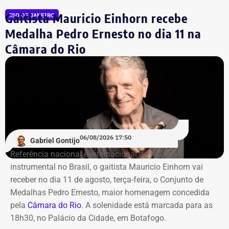
transportar malas de dinheiro para o doleiro Alberto
Gaitista Mauricio Einhorn recebe
RIO DE JANEIRO
Youssef.
Medalha Pedro Ernesto no dia 11 na
Câmara do Rio
Mais de 20% da carteira
compremetida sob ‘risco de default’
De acordo com o relatório de auditoria do TCE-RJ, os R$
59,6 milhões alocados no Banco Master entre junho e
julho de 2024 representavam mais de 20% de toda a
carteira de investimentos do Itaprevi. A equipe técnica do
06/08/2026 17:50
Gabriel Gontijo
Tribunal classificou o processo decisório como
Referência nacional e internacional da música
“negligente e temerário”.
instrumental no Brasil, o gaitista Mauricio Einhorn vai
receber no dia 11 de agosto, terça-feira, o Conjunto de
Entre os principais pontos apontados pela auditoria
Medalhas Pedro Ernesto, maior homenagem concedida
estão:
pela
Câmara do Rio
. A solenidade está marcada para as
18h30, no Palácio da Cidade, em Botafogo.
Mudança brusca na estratégia de investimento: a