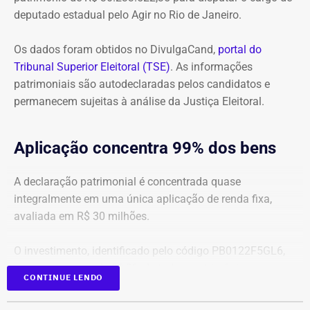
danos morais coletivos.
deputado estadual pelo Agir no Rio de Janeiro.
Com informações do colunista Lauro Jardim, do jornal “O
Globo”
Os dados foram obtidos no DivulgaCand,
portal do
Tribunal Superior Eleitoral (TSE)
. As informações
patrimoniais são autodeclaradas pelos candidatos e
permanecem sujeitas à análise da Justiça Eleitoral.
Aplicação concentra 99% dos bens
A declaração patrimonial é concentrada quase
integralmente em uma única aplicação de renda fixa,
avaliada em R$ 30 milhões.
O investimento, identificado pelo código PB0122F5GL6,
representa cerca de 99,2% de todo o patrimônio
CONTINUE LENDO
informado À Justiça Eleitoral.