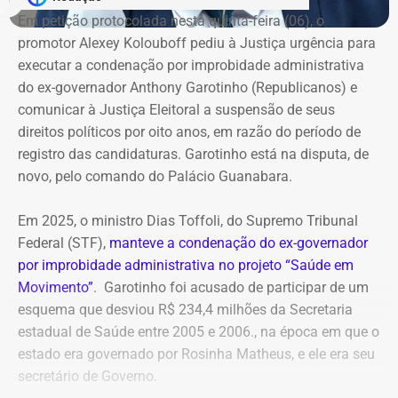
Em petição protocolada nesta quinta-feira (06), o
promotor Alexey Kolouboff pediu à Justiça urgência para
executar a condenação por improbidade administrativa
do ex-governador Anthony Garotinho (Republicanos) e
comunicar à Justiça Eleitoral a suspensão de seus
direitos políticos por oito anos, em razão do período de
registro das candidaturas. Garotinho está na disputa, de
novo, pelo comando do Palácio Guanabara.
Em 2025, o ministro Dias Toffoli, do Supremo Tribunal
Federal (STF),
manteve a condenação do ex-governador
por improbidade administrativa no projeto “Saúde em
Movimento”
. Garotinho foi acusado de participar de um
esquema que desviou R$ 234,4 milhões da Secretaria
estadual de Saúde entre 2005 e 2006., na época em que o
estado era governado por Rosinha Matheus, e ele era seu
secretário de Governo.