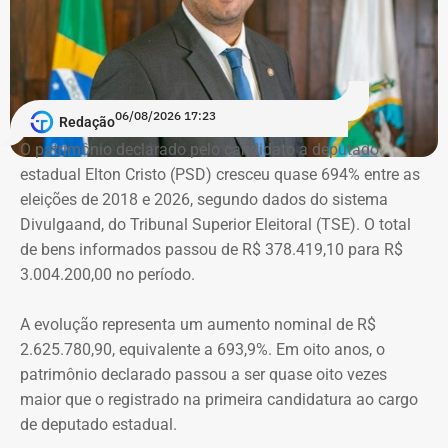
Schiller Thompson-Flores. Em setembro do ano seguinte,
a Justiça do Rio o condenou a três anos de prisão em
regime semiaberto.
Em conversa com o TEMPO REAL RJ, Cristiane analisa o
06/08/2026 17:23
Redação
que ainda falta às mulheres na hora de denunciar os
O patrimônio declarado pelo candidato a deputado
companheiros por violência doméstica.
estadual Elton Cristo (PSD) cresceu quase 694% entre as
eleições de 2018 e 2026, segundo dados do sistema
“Creio que duas coisas ainda impedem as mulheres de
Divulgaand, do Tribunal Superior Eleitoral (TSE). O total
seguirem adiante nesta batalha. A vergonha e o medo.
de bens informados passou de R$ 378.419,10 para R$
Porque é necessário ter mais do que coragem para seguir
3.004.200,00 no período.
adiante no enfrentamento à violência doméstica. Pois
muitas têm medo do agressor sob dois pontos de vista. O
A evolução representa um aumento nominal de R$
primeiro é o temor de continuar viva e estar ao lado do
2.625.780,90, equivalente a 693,9%. Em oito anos, o
agressor. E o outro é o que vai acontecer com ela depois
patrimônio declarado passou a ser quase oito vezes
que a denúncia for feita. Afinal, há o receio que alguma
maior que o registrado na primeira candidatura ao cargo
brecha legal permita que o agressor, de alguma forma,
de deputado estadual.
fique impune”, comenta.