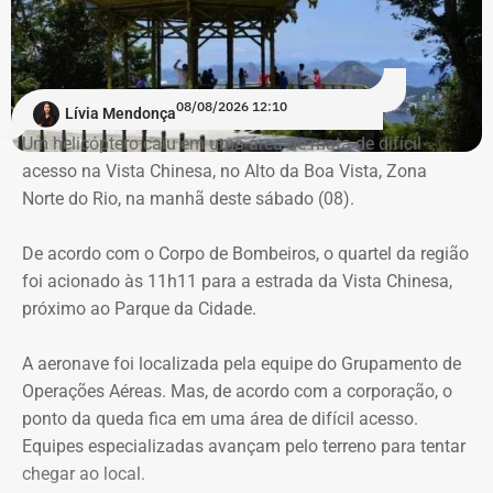
em combate a incêndios florestais também foram
mobilizados.
Para dar apoio às buscas do Corpo de Bombeiros, o
08/08/2026 12:10
Lívia Mendonça
ICMBio informou que um pequeno e restrito trecho da
Um helicóptero caiu em uma área de mata de difícil
Estrada da Vista Chinesa, em frente ao pagode chinês da
acesso na Vista Chinesa, no Alto da Boa Vista, Zona
Vista Chinesa, foi interditado. A Vista Chinesa fica dentro
Norte do Rio, na manhã deste sábado (08).
do Parque Nacional da Tijuca
Trecho da argumentação da prefeitura de Búzios sobre a morte de uma
De acordo com o Corpo de Bombeiros, o quartel da região
criança de 2 anos — Foto: Reprodução.
foi acionado às 11h11 para a estrada da Vista Chinesa,
próximo ao Parque da Cidade.
O pedido de Búzios à Justiça
A aeronave foi localizada pela equipe do Grupamento de
Em caráter urgente, antes da apresentação da defesa das
Operações Aéreas. Mas, de acordo com a corporação, o
empresas, a prefeitura solicitou:
ponto da queda fica em uma área de difícil acesso.
Equipes especializadas avançam pelo terreno para tentar
Preservação integral dos registros dos nove perfis;
chegar ao local.
Entrega dos dados de titulares e administradores;