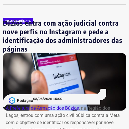
aparecem na lista cerca de R$ 177 mil em aplicações e
fundos.
Búzios entra com ação judicial contra
TRANSPARÊNCIA
nove perfis no Instagram e pede a
identificação dos administradores das
páginas
08/08/2026 15:00
Redação
A Prefeitura de Armação dos Búzios
, na Região dos
Lagos, entrou com uma ação civil pública contra a Meta
com o objetivo de identificar os responsável por nove