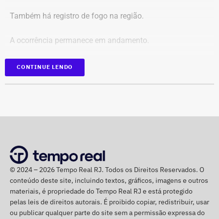
Identificação de anunciantes e financiadores;
Também há registro de fogo na região.
Cruzamento técnico das informações das contas;
Retirada das publicações relacionadas no processo;
A ocorrência permanece em andamento.
Interrupção de anúncios e impulsionamentos;
Suspensão temporária de contas que não fossem
*Em atualização
CONTINUE LENDO
vinculadas a pessoas autênticas;
Proibição de distribuição paga por contas ainda não
identificadas;
Multa diária de R$ 50 mil por obrigação descumprida.
A prefeitura pediu que a multa seja aplicada
separadamente de acordo com o perfil, publicação,
campanha ou conjunto de dados.
No julgamento definitivo, o município pretende obter a
© 2024 – 2026 Tempo Real RJ. Todos os Direitos Reservados. O
conteúdo deste site, incluindo textos, gráficos, imagens e outros
remoção permanente dos conteúdos considerados
materiais, é propriedade do Tempo Real RJ e está protegido
ilícitos, a desativação das contas comprovadamente
pelas leis de direitos autorais. É proibido copiar, redistribuir, usar
falsas ou utilizadas continuamente para ilegalidades e a
ou publicar qualquer parte do site sem a permissão expressa do
exclusão de cópias idênticas das publicações.