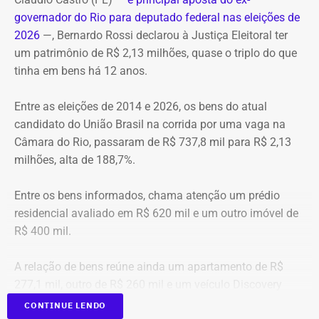
TEMPO REAL
governador do Rio para deputado federal nas eleições de
A operação mobilizou cerca de 40 militares, 11 viaturas e
Pré-hora: 19h, com cobertura especial pelo YouTube do
2026
—, Bernardo Rossi declarou à Justiça Eleitoral ter
4 unidades operacionais.
TEMPO REAL
um patrimônio de R$ 2,13 milhões, quase o triplo do que
tinha em bens há 12 anos.
Com informações do portal “g1”.
Entre as eleições de 2014 e 2026, os bens do atual
candidato do União Brasil na corrida por uma vaga na
Câmara do Rio, passaram de R$ 737,8 mil para R$ 2,13
milhões, alta de 188,7%.
Entre os bens informados, chama atenção um prédio
residencial avaliado em R$ 620 mil e um outro imóvel de
R$ 400 mil.
A relação de bens reúne ainda um apartamento de R$
277,1 mil, outro de R$ 260 mil e um veículo Discovery
D300, ano 2023, declarado por R$ 330 mil. Também
CONTINUE LENDO