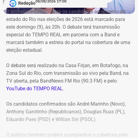
08/08/2026 17:00
Redação
Duque de Caxias anule no prazo de 15 dias o contrato
O primeiro encontro entre os candidatos ao ⁠governo do
firmado com a Geo Ambiental para o mesmo fim
estado do Rio nas eleições de 2026 está marcado para
(locação de maquinários e equipamentos). Na ocasião, a
este domingo (9), às 20h. O debate terá transmissão
Corte ordenou também a suspensão imediata dos
especial do TEMPO REAL em parceria com a Band e
pagamentos decorrentes do acordo milionário, que
marcará também a estreia do portal na cobertura de uma
ultrapassava R$ 100 milhões.
eleição estadual.
O acórdão acolheu o voto da conselheira Marianna
O debate será realizado na Casa Firjan, em Botafogo, na
Montebello Willeman, que apontou uma série de
Zona Sul do Rio, com transmissão ao vivo pela Band, na
irregularidades no planejamento da concorrência
TV aberta, pela BandNews FM Rio (90.3 FM) e pelo
eletrônica SRP nº 041/2025 e concluiu que os problemas
YouTube do TEMPO REAL
.
comprometem a competitividade do certame e, além
disso, impedem a manutenção do contrato firmado entre
Os candidatos confirmados são André Marinho (Novo),
a Secretaria Municipal de Obras e Agricultura e a empresa
Anthony Garotinho (Republicanos), Douglas Ruas (PL),
vencedora.
Eduardo Paes (PSD) e Willian Siri (PSOL).
Entre as principais falhas identificadas pelo TCE
estão a
O público também poderá acompanhar a cobertura pelo
ausência de estudo comparativo entre a locação e a