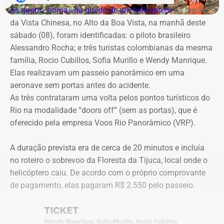
com a Band Rio, a BandNews FM Rio e as plataformas
cautelar para suspender a licitação. O próprio secretário
As quatro vítimas da queda de um helicóptero
na região
digitais do grupo, acompanhando desde os momentos
Valber Rodrigues Januário, que assina o novo aditivo de
da Vista Chinesa, no Alto da Boa Vista, na manhã deste
que antecedem o debate até a transmissão ao vivo.
R$ 16,9 milhões publicado esta semana, foi notificado a
sábado (08), foram identificadas: o piloto brasileiro
apresentar defesa no processo do TCE.
Alessandro Rocha; e três turistas colombianas da mesma
Com tradição na realização de debates eleitorais, a Band
família, Rocio Cubillos, Sofia Murillo e Wendy Manrique.
promove o encontro como um espaço para o confronto
Elas realizavam um passeio panorâmico em uma
Diferença de processos
de ideias e para que os eleitores conheçam as propostas
aeronave sem portas antes do acidente.
dos candidatos. A mediação será da jornalista Adriana
As três contrataram uma volta pelos pontos turísticos do
Vale ressaltar que, diferentemente da Concorrência nº
Araújo.
Rio na modalidade “doors off” (sem as portas), que é
041/2025 que foi objeto de determinação de anulação
oferecido pela empresa Voos Rio Panorâmico (VRP).
pelo TCE, o aditivo recém-publicado é referente a um
Como vai ser o debate
procedimento licitatório anterior: a Concorrência SRP nº
A duração prevista era de cerca de 20 minutos e incluía
036/2022.
no roteiro o sobrevoo da Floresta da Tijuca, local onde o
O formato do debate consiste em três blocos de
helicóptero caiu. De acordo com o próprio comprovante
perguntas e respostas, confrontos diretos entre os
Ainda que se trate de licitações distintas, a manutenção
de pagamento, elas pagaram R$ 2.550 pelo passeio.
participantes e espaço para considerações finais.
dos pagamentos e a prorrogação milionária a favor da
Geo Ambiental Empreendimentos LTDA ocorrem
A ordem das perguntas será definida por sorteio, e o
exatamente no momento em que a conduta da Secretaria