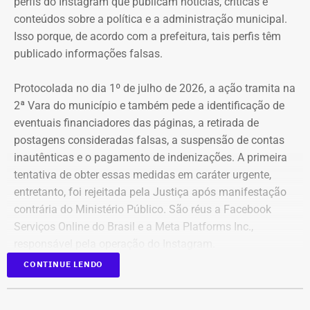
perfis do Instagram que publicam notícias, críticas e
conteúdos sobre a política e a administração municipal.
Isso porque, de acordo com a prefeitura, tais perfis têm
publicado informações falsas.
Protocolada no dia 1º de julho de 2026, a ação tramita na
2ª Vara do município e também pede a identificação de
eventuais financiadores das páginas, a retirada de
postagens consideradas falsas, a suspensão de contas
inautênticas e o pagamento de indenizações. A primeira
tentativa de obter essas medidas em caráter urgente,
entretanto, foi rejeitada pela Justiça após manifestação
contrária do Ministério Público. São réus a Facebook
Serviços Online do Brasil e a Meta Platforms Inc.,
responsável pela operação do Instagram.
CONTINUE LENDO
Os administradores dos perfis não foram incluídos no
Declaração de bens de Bernardo Rossi em 2026 — Foto:
processo porque, segundo a prefeitura, não foi possível
Reprodução/Divulgacand