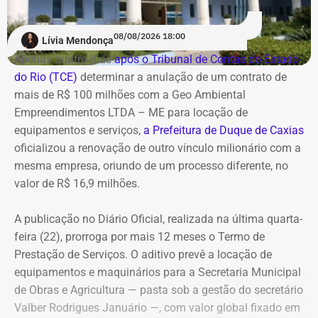
A contratação ocorre em
meio ao endurecimento das
ações de compliance da companhia, que recentemente
reforçou auditorias internas em parceria com o GSI e a
08/08/2026 18:00
Lívia Mendonça
Casa Civil.
Apenas quatro dias
após o Tribunal de Contas do Estado
do Rio (TCE)
determinar a anulação de um contrato de
A empresa também destaca que não possui SUVs
mais de R$ 100 milhões com a Geo Ambiental
blindados em sua frota própria, razão pela qual optou
Empreendimentos LTDA – ME para locação de
pela locação dos veículos por meio de adesão à ata do
equipamentos e serviços,
a Prefeitura de Duque de Caxias
GSI.
oficializou a renovação de outro vínculo milionário com a
mesma empresa, oriundo de um processo diferente, no
Os veículos serão destinados exclusivamente aos
valor de R$ 16,9 milhões.
diretores das áreas Financeira (DFI), Jurídica (DJU),
Suprimentos (DSU) e Segurança e Governança (DSG). O
A publicação no Diário Oficial, realizada na última quarta-
contrato foi firmado com a empresa Rei dos Blindados
feira (22), prorroga por mais 12 meses o Termo de
Locação de Veículos Ltda. e prevê a locação de quatro
Prestação de Serviços. O aditivo prevê a locação de
SUVs zero quilômetro, com blindagem nível III-A, sem
equipamentos e maquinários para a Secretaria Municipal
motorista e sem fornecimento de combustível.
de Obras e Agricultura — pasta sob a gestão do secretário
Valber Rodrigues Januário —, com valor global fixado em