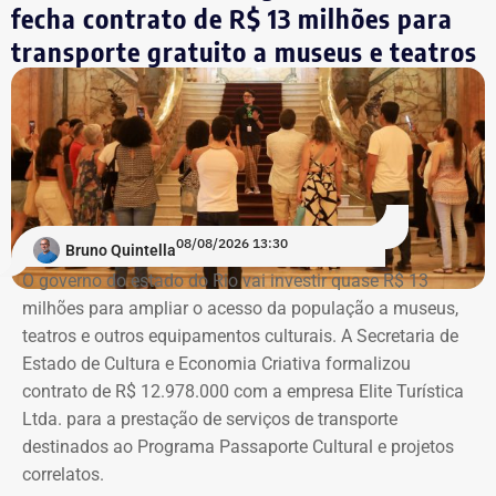
fecha contrato de R$ 13 milhões para
Eleitoral (TSE).
aquisições do acervo, e a Sala Bernardelli, que será aberta
integralmente. Em setembro, a sala também abrigará a
transporte gratuito a museus e teatros
Trecho da ação civil pública que pede a investigação de nove páginas no
mostra “Abolicionistas Brasileiras”.
Instagram sobre Búzios — Foto: Reprodução.
Com informações do colunista Ancelmo Gois, do Jornal
“O Globo”.
Na ação, a prefeitura também pede informações
cadastrais, endereços eletrônicos, telefones, IPs,
08/08/2026 13:30
dispositivos utilizados, histórico de nomes,
Bruno Quintella
administradores atuais e anteriores, contas vinculadas,
O governo do estado do Rio vai investir quase R$ 13
meios de recuperação, contas publicitárias e dados de
milhões para ampliar o acesso da população a museus,
pagamento. Com isso, a Meta também seria obrigada a
teatros e outros equipamentos culturais. A Secretaria de
elaborar uma tabela comparativa, indicando se os perfis
Estado de Cultura e Economia Criativa formalizou
compartilham telefones, dispositivos, endereços de IP,
contrato de R$ 12.978.000 com a empresa Elite Turística
administradores, contas de anúncios, meios de
Ltda. para a prestação de serviços de transporte
pagamento ou gerenciadores de negócios.
destinados ao Programa Passaporte Cultural e projetos
correlatos.