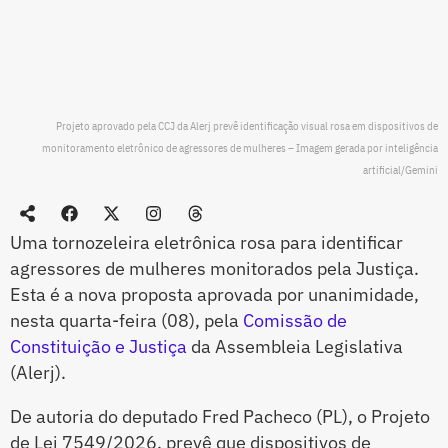
Projeto aprovado pela CCJ da Alerj prevê identificação visual rosa em dispositivos de
monitoramento eletrônico de agressores de mulheres – Imagem gerada por inteligência
artificial/Gemini
Uma tornozeleira eletrônica rosa para identificar
agressores de mulheres monitorados pela Justiça.
Esta é a nova proposta aprovada por unanimidade,
nesta quarta-feira (08), pela
Comissão de
Constituição e Justiça
da Assembleia Legislativa
(Alerj).
De autoria do deputado Fred Pacheco (PL), o Projeto
de Lei 7549/2026, prevê que dispositivos de