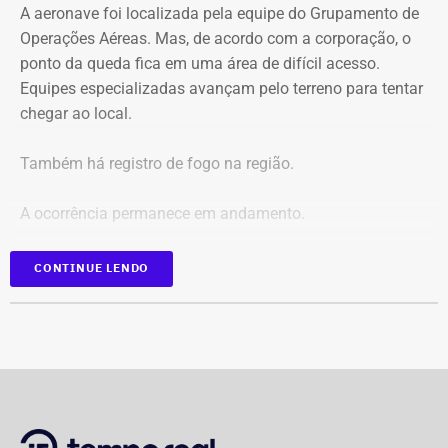
A aeronave foi localizada pela equipe do Grupamento de
Em caráter urgente, antes da apresentação da defesa das
Operações Aéreas. Mas, de acordo com a corporação, o
empresas, a prefeitura solicitou:
ponto da queda fica em uma área de difícil acesso.
Equipes especializadas avançam pelo terreno para tentar
Preservação integral dos registros dos nove perfis;
chegar ao local.
Entrega dos dados de titulares e administradores;
Identificação de anunciantes e financiadores;
Também há registro de fogo na região.
Cruzamento técnico das informações das contas;
Retirada das publicações relacionadas no processo;
A ocorrência permanece em andamento.
Interrupção de anúncios e impulsionamentos;
Suspensão temporária de contas que não fossem
*Em atualização
CONTINUE LENDO
vinculadas a pessoas autênticas;
Proibição de distribuição paga por contas ainda não
identificadas;
Multa diária de R$ 50 mil por obrigação descumprida.
A prefeitura pediu que a multa seja aplicada
separadamente de acordo com o perfil, publicação,
campanha ou conjunto de dados.