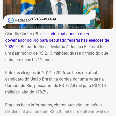
O helicóptero explodiu ao cair na encosta, e chamas se
Debate entre candidatos ao governo do estado do Rio de
alastraram pela mata. De acordo com o Corpo de
Janeiro
Bombeiros, agentes especializados em combate a
08/08/2026 16:22
Redação
Data: domingo, 09 de agosto de 2026
incêndios florestais foram mobilizados e conseguiram
Horário: 20h
Ex-secretário estadual de Meio Ambiente do gestão
controlar o fogo.
Transmissão: Canal Band, BandNews FM e YouTube do
Cláudio Castro (PL) —
e principal aposta do ex-
TEMPO REAL
governador do Rio para deputado federal nas eleições de
A operação mobilizou cerca de 40 militares, 11 viaturas e
Pré-hora: 19h, com cobertura especial pelo YouTube do
2026
—, Bernardo Rossi declarou à Justiça Eleitoral ter
4 unidades operacionais.
TEMPO REAL
um patrimônio de R$ 2,13 milhões, quase o triplo do que
tinha em bens há 12 anos.
Com informações do portal “g1”.
Entre as eleições de 2014 e 2026, os bens do atual
candidato do União Brasil na corrida por uma vaga na
Câmara do Rio, passaram de R$ 737,8 mil para R$ 2,13
milhões, alta de 188,7%.
Entre os bens informados, chama atenção um prédio
residencial avaliado em R$ 620 mil e um outro imóvel de