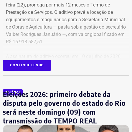
contrato foi firmado com a empresa Rei dos Blindados
feira (22), prorroga por mais 12 meses o Termo de
Locação de Veículos Ltda. e prevê a locação de quatro
Prestação de Serviços. O aditivo prevê a locação de
SUVs zero quilômetro, com blindagem nível III-A, sem
equipamentos e maquinários para a Secretaria Municipal
motorista e sem fornecimento de combustível.
de Obras e Agricultura — pasta sob a gestão do secretário
Valber Rodrigues Januário —, com valor global fixado em
Cada automóvel custará R$ 8.977,78 por mês,
R$ 16.918.587,51.
totalizando um investimento de R$ 1.292.800,32 ao longo
dos três anos de vigência do contrato.
A assinatura do aditivo ocorreu em 10 de julho de 2026,
garantindo a continuidade da prestação de serviços com
CONTINUE LENDO
COM FÁBIO MARTINS
a emissão de uma nota de empenho parcial inicial no
valor de R$ 200 mil.
Eleições 2026: primeiro debate da
POLÍTICA
TCE diz que falhas em outro contrato
disputa pelo governo do estado do Rio
contrariam princípio da Lei de
será neste domingo (09) com
Licitações
transmissão do TEMPO REAL
A nova prorrogação contratual
ganha destaque em meio