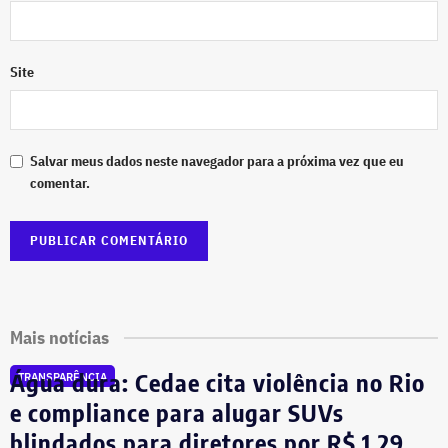
Site
Salvar meus dados neste navegador para a próxima vez que eu
comentar.
Mais notícias
Água dura: Cedae cita violência no Rio
TRANSPARÊNCIA
e compliance para alugar SUVs
blindados para diretores por R$ 1,29