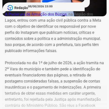
08/08/2026 15:00
Redação
A Prefeitura de Armação dos Búzios
, na Região dos
Lagos, entrou com uma ação civil pública contra a Meta
com o objetivo de identificar os responsável por nove
perfis do Instagram que publicam notícias, críticas e
conteúdos sobre a política e a administração municipal.
Isso porque, de acordo com a prefeitura, tais perfis têm
publicado informações falsas.
Protocolada no dia 1º de julho de 2026, a ação tramita na
2ª Vara do município e também pede a identificação de
eventuais financiadores das páginas, a retirada de
postagens consideradas falsas, a suspensão de contas
inautênticas e o pagamento de indenizações. A primeira
tentativa de obter essas medidas em caráter urgente,
entretanto, foi rejeitada pela Justiça após manifestação
contrária do Ministério Público. São réus a Facebook