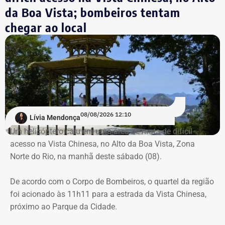
Destroços da aeronave, um Robinson 44, foram
da Boa Vista; bombeiros tentam
localizados pela equipe do Grupamento de Operações
chegar ao local
Aéreas.
Trecho da argumentação da prefeitura de Búzios sobre a respeito da morte
de uma criança de 2 anos — Foto: Reprodução.
Há registro de fogo na região, e militares especializados
em combate a incêndios florestais também foram
mobilizados.
Para dar apoio às buscas do Corpo de Bombeiros, o
08/08/2026 12:10
Lívia Mendonça
ICMBio informou que um pequeno e restrito trecho da
Um helicóptero caiu em uma área de mata de difícil
Estrada da Vista Chinesa, em frente ao pagode chinês da
acesso na Vista Chinesa, no Alto da Boa Vista, Zona
Vista Chinesa, foi interditado. A Vista Chinesa fica dentro
Norte do Rio, na manhã deste sábado (08).
do Parque Nacional da Tijuca
Trecho da argumentação da prefeitura de Búzios sobre a morte de uma
De acordo com o Corpo de Bombeiros, o quartel da região
criança de 2 anos — Foto: Reprodução.
foi acionado às 11h11 para a estrada da Vista Chinesa,
próximo ao Parque da Cidade.
O pedido de Búzios à Justiça