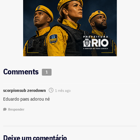
Comments
1
scorpionsub zerodown
1 mês ago
Eduardo paes adorou né
Responder
Deixe um comentário