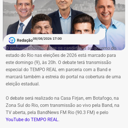
ao cerco do órgão
contra as contratações do município
com a mesma prestadora de serviços.
Conforme noticiado no último sábado (18)
, o plenário do
TCE determinou, por unanimidade, que a Prefeitura de
08/08/2026 17:00
Redação
Duque de Caxias anule no prazo de 15 dias o contrato
O primeiro encontro entre os candidatos ao ⁠governo do
firmado com a Geo Ambiental para o mesmo fim
estado do Rio nas eleições de 2026 está marcado para
(locação de maquinários e equipamentos). Na ocasião, a
este domingo (9), às 20h. O debate terá transmissão
Corte ordenou também a suspensão imediata dos
especial do TEMPO REAL em parceria com a Band e
pagamentos decorrentes do acordo milionário, que
marcará também a estreia do portal na cobertura de uma
ultrapassava R$ 100 milhões.
eleição estadual.
O acórdão acolheu o voto da conselheira Marianna
O debate será realizado na Casa Firjan, em Botafogo, na
Montebello Willeman, que apontou uma série de
Zona Sul do Rio, com transmissão ao vivo pela Band, na
irregularidades no planejamento da concorrência
TV aberta, pela BandNews FM Rio (90.3 FM) e pelo
eletrônica SRP nº 041/2025 e concluiu que os problemas
YouTube do TEMPO REAL
.
comprometem a competitividade do certame e, além
disso, impedem a manutenção do contrato firmado entre