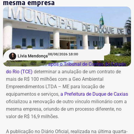
mesma empresa
de governança levou à implementação de ações voltadas
ao combate de práticas consideradas lesivas aos
interesses da companhia. Segundo o documento, esse
cenário expõe os diretores a potenciais represálias,
tornando necessária a utilização de veículos blindados.
A contratação ocorre em
meio ao endurecimento das
ações de compliance da companhia, que recentemente
reforçou auditorias internas em parceria com o GSI e a
08/08/2026 18:00
Lívia Mendonça
Casa Civil.
Apenas quatro dias
após o Tribunal de Contas do Estado
do Rio (TCE)
determinar a anulação de um contrato de
A empresa também destaca que não possui SUVs
mais de R$ 100 milhões com a Geo Ambiental
blindados em sua frota própria, razão pela qual optou
Empreendimentos LTDA – ME para locação de
pela locação dos veículos por meio de adesão à ata do
equipamentos e serviços,
a Prefeitura de Duque de Caxias
GSI.
oficializou a renovação de outro vínculo milionário com a
mesma empresa, oriundo de um processo diferente, no
Os veículos serão destinados exclusivamente aos
valor de R$ 16,9 milhões.
diretores das áreas Financeira (DFI), Jurídica (DJU),
Suprimentos (DSU) e Segurança e Governança (DSG). O
A publicação no Diário Oficial, realizada na última quarta-