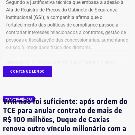
Segundo a justificativa técnica que embasa a adesão à
Ata de Registro de Preços do Gabinete de Segurança
Institucional (GSI), a companhia afirma que o
fortalecimento das políticas de compliance passou a
contrariar interesses relacionados a contratos, gestão de
pessoas e fiscalização das concessionárias, aumentando
o risco à integridade física dos diretores.
Além disso, a Cedae sustenta que a “notória e grave
insegurança pública” no estado, especialmente no
CONTINUE LENDO
município do Rio de Janeiro e na Baixada Fluminense,
reforça a necessidade de proteção aos executivos.
VAR não foi suficiente: após ordem do
TRANSPARÊNCIA
Compliance e violência como
TCE para anular contrato de mais de
justificativa
R$ 100 milhões, Duque de Caxias
renova outro vínculo milionário com a
A estatal afirma que a adoção de medidas mais rígidas