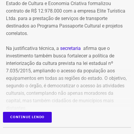
elaborar uma tabela comparativa, indicando se os perfis
Estado de Cultura e Economia Criativa formalizou
compartilham telefones, dispositivos, endereços de IP,
contrato de R$ 12.978.000 com a empresa Elite Turística
administradores, contas de anúncios, meios de
Ltda. para a prestação de serviços de transporte
pagamento ou gerenciadores de negócios.
destinados ao Programa Passaporte Cultural e projetos
correlatos.
Ação também requer anúncios e
Na justificativa técnica, a
secretaria
afirma que o
impulsionamentos e cita morte de
investimento também busca fortalecer a política de
criança como exemplo de fake news
interiorização da cultura prevista na lei estadual nº
7.035/2015, ampliando o acesso da população aos
As 31 publicações relacionadas pela prefeitura tratam de
equipamentos em todas as regiões do estado. O objetivo,
assuntos diversos. A lista inclui manchetes sobre prisões
segundo o órgão, é democratizar o acesso às atividades
na Assembleia Legislativa, supostos acordos políticos,
culturais, contemplando não apenas moradores da
sucessão municipal, alterações no Fundo Municipal do
capital, mas também cidadãos de municípios mais
Declaração de bens de Bernardo Rossi em 2014 — Foto:
Meio Ambiente, royalties, regularização fundiária,
distantes.
Reprodução/Divulgacand
fiscalização urbana, lixo, uniformes escolares, número de
CONTINUE LENDO
secretarias e relações do prefeito Alexandre Martins com
Publicado no Diário Oficial do Estado, o contrato nº
outras figuras políticas.
06/2026 prevê a operação contínua de transporte de