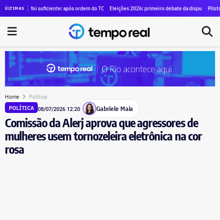
ce para alugar SUVs blindados para diretores por R$ 1,29 milhão
o foi suficiente: após ordem do TCE para anular contrato de mais de R$ 100 milhões, Duque de 
Eleições 2026: primeiro debate da disputa pelo governo d
Piloto brasileir
ÚLTIMAS
Home
Política
Gabriele Maia
POLÍTICA
08/07/2026 12:20
Comissão da Alerj aprova que agressores de
mulheres usem tornozeleira eletrônica na cor
rosa