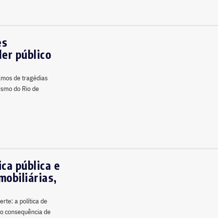
es
er público
amos de tragédias
ismo do Rio de
ca pública e
obiliárias,
te: a política de
mo consequência de