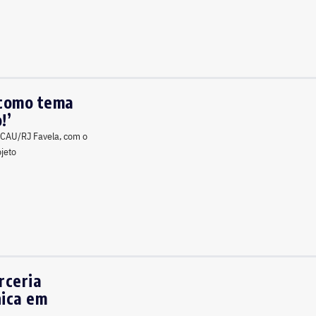
 como tema
!’
o CAU/RJ Favela, com o
ojeto
rceria
nica em