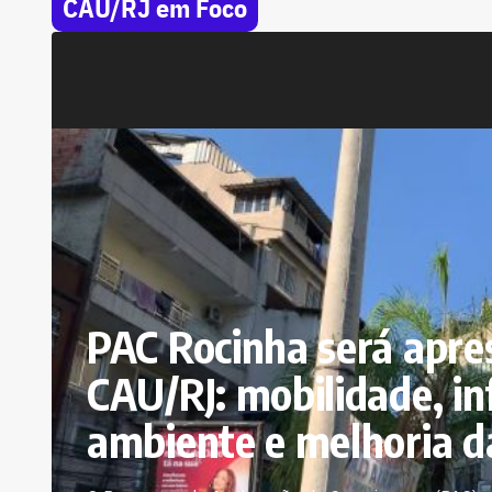
CAU/RJ em Foco
PAC Rocinha será apre
CAU/RJ: mobilidade, in
ambiente e melhoria d