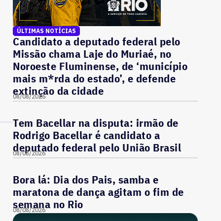
ÚLTIMAS NOTÍCIAS
Candidato a deputado federal pelo
Missão chama Laje do Muriaé, no
Noroeste Fluminense, de ‘município
mais m*rda do estado’, e defende
extinção da cidade
08/08/2026
Tem Bacellar na disputa: irmão de
Rodrigo Bacellar é candidato a
deputado federal pelo União Brasil
08/08/2026
Bora lá: Dia dos Pais, samba e
maratona de dança agitam o fim de
semana no Rio
08/08/2026