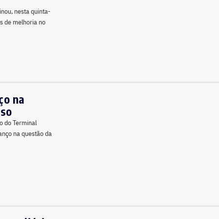
nou, nesta quinta-
es de melhoria no
ço na
aso
o do Terminal
anço na questão da