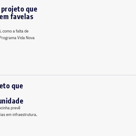
 projeto que
 em favelas
i, como a falta de
o Programa Vida Nova
jeto que
munidade
ocinha prevê
as em infraestrutura,