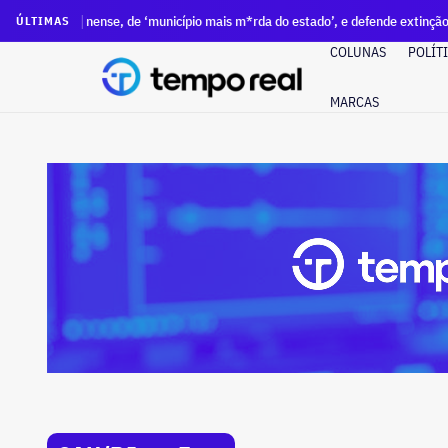
e, de ‘município mais m*rda do estado’, e defende extinção da cidade
ÚLTIMAS
COLUNAS
POLÍT
MARCAS