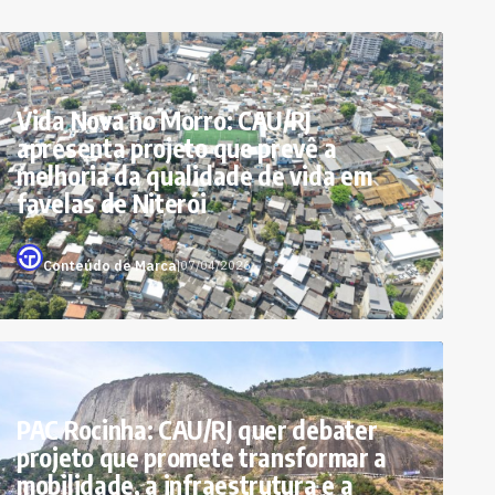
Vida Nova no Morro: CAU/RJ
apresenta projeto que prevê a
melhoria da qualidade de vida em
favelas de Niterói
Conteúdo de Marca
|
07/04/2026
PAC Rocinha: CAU/RJ quer debater
projeto que promete transformar a
mobilidade, a infraestrutura e a