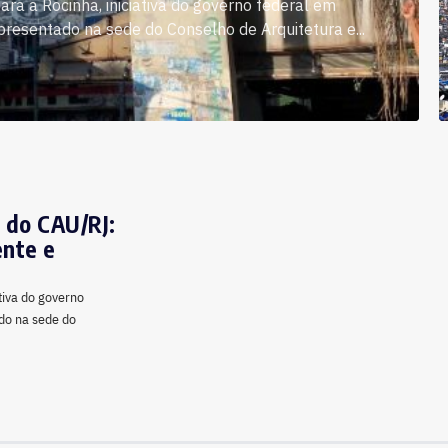
a a Rocinha, iniciativa do governo federal em
apresentado na sede do Conselho de Arquitetura e...
 do CAU/RJ:
ente e
tiva do governo
ado na sede do