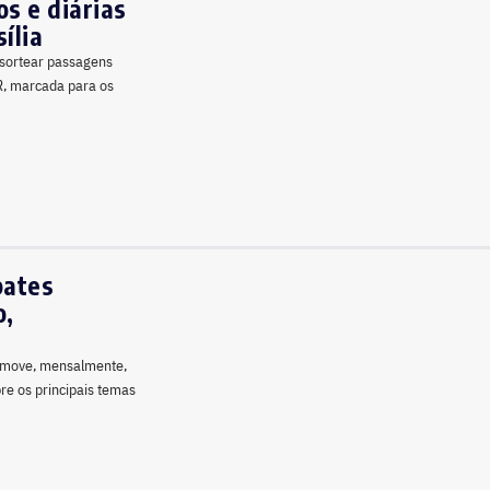
s e diárias
ília
 sortear passagens
R, marcada para os
bates
o,
romove, mensalmente,
re os principais temas