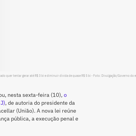
do quer tentar gerar até R$ 3 bi e diminuir dívida de quase R$ 5 bi - Foto: Divulgação/Governo do 
u, nesta sexta-feira (10),
o
J)
, de autoria do presidente da
cellar (União). A nova lei reúne
ança pública, a execução penal e