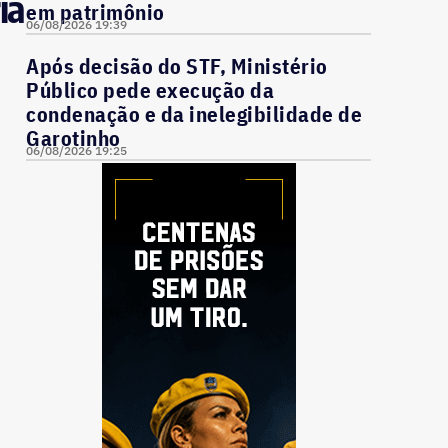
ia
em patrimônio
06/08/2026 19:39
Após decisão do STF, Ministério
Público pede execução da
condenação e da inelegibilidade de
Garotinho
06/08/2026 19:25