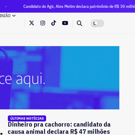
ndidato do Agir, Alex Melim declara patrimônio de R$ 30 milhões à Justiça Elei
INIÃO
ÚLTIMAS NOTÍCIAS
Dinheiro pra cachorro: candidato da
causa animal declara R$ 47 milhões