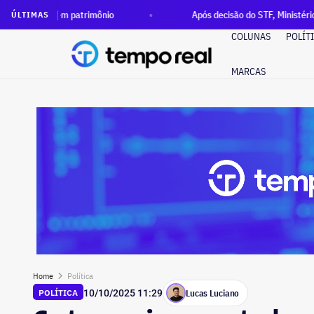
m patrimônio
Após decisão do STF, Ministério Público pede e
ÚLTIMAS
COLUNAS
POLÍT
MARCAS
Home
Política
Lucas Luciano
POLÍTICA
10/10/2025 11:29