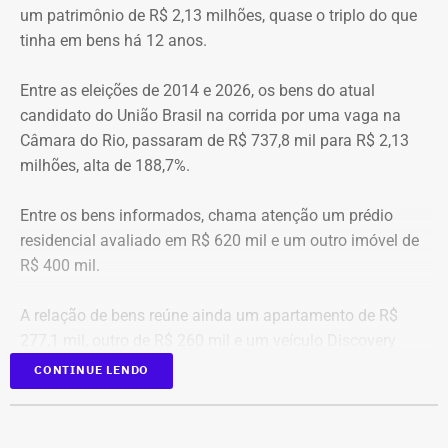
4 unidades operacionais.
TEMPO REAL
um patrimônio de R$ 2,13 milhões, quase o triplo do que
tinha em bens há 12 anos.
Com informações do portal “g1”.
Entre as eleições de 2014 e 2026, os bens do atual
candidato do União Brasil na corrida por uma vaga na
Câmara do Rio, passaram de R$ 737,8 mil para R$ 2,13
milhões, alta de 188,7%.
Entre os bens informados, chama atenção um prédio
residencial avaliado em R$ 620 mil e um outro imóvel de
R$ 400 mil.
A relação de bens reúne ainda um apartamento de R$
277,1 mil, outro de R$ 260 mil e um veículo Discovery
D300, ano 2023, declarado por R$ 330 mil. Também
CONTINUE LENDO
aparecem na lista cerca de R$ 177 mil em aplicações e
fundos.