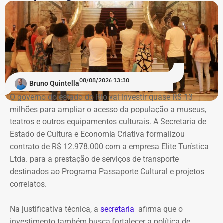
mostra “Abolicionistas Brasileiras”.
Instagram sobre Búzios — Foto: Reprodução.
Com informações do colunista Ancelmo Gois, do Jornal
“O Globo”.
Na ação, a prefeitura também pede informações
cadastrais, endereços eletrônicos, telefones, IPs,
08/08/2026 13:30
dispositivos utilizados, histórico de nomes,
Bruno Quintella
administradores atuais e anteriores, contas vinculadas,
O governo do estado do Rio vai investir quase R$ 13
meios de recuperação, contas publicitárias e dados de
milhões para ampliar o acesso da população a museus,
pagamento. Com isso, a Meta também seria obrigada a
teatros e outros equipamentos culturais. A Secretaria de
elaborar uma tabela comparativa, indicando se os perfis
Estado de Cultura e Economia Criativa formalizou
compartilham telefones, dispositivos, endereços de IP,
contrato de R$ 12.978.000 com a empresa Elite Turística
administradores, contas de anúncios, meios de
Ltda. para a prestação de serviços de transporte
pagamento ou gerenciadores de negócios.
destinados ao Programa Passaporte Cultural e projetos
correlatos.
Ação também requer anúncios e
Na justificativa técnica, a
secretaria
afirma que o
impulsionamentos e cita morte de
investimento também busca fortalecer a política de