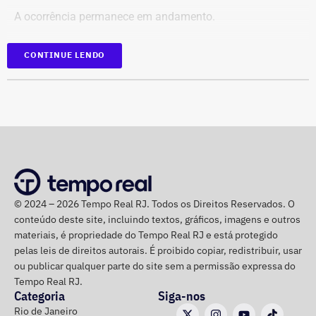
Retirada das publicações relacionadas no processo;
A ocorrência permanece em andamento.
Interrupção de anúncios e impulsionamentos;
Suspensão temporária de contas que não fossem
*Em atualização
CONTINUE LENDO
vinculadas a pessoas autênticas;
Proibição de distribuição paga por contas ainda não
identificadas;
Multa diária de R$ 50 mil por obrigação descumprida.
A prefeitura pediu que a multa seja aplicada
separadamente de acordo com o perfil, publicação,
campanha ou conjunto de dados.
No julgamento definitivo, o município pretende obter a
© 2024 – 2026 Tempo Real RJ. Todos os Direitos Reservados. O
conteúdo deste site, incluindo textos, gráficos, imagens e outros
remoção permanente dos conteúdos considerados
materiais, é propriedade do Tempo Real RJ e está protegido
ilícitos, a desativação das contas comprovadamente
pelas leis de direitos autorais. É proibido copiar, redistribuir, usar
falsas ou utilizadas continuamente para ilegalidades e a
ou publicar qualquer parte do site sem a permissão expressa do
exclusão de cópias idênticas das publicações.
Tempo Real RJ.
Categoria
Siga-nos
A ação também busca obrigar os responsáveis a publicar
Rio de Janeiro