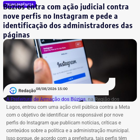
Búzios entra com ação judicial contra
TRANSPARÊNCIA
nove perfis no Instagram e pede a
identificação dos administradores das
páginas
08/08/2026 15:00
Redação
A Prefeitura de Armação dos Búzios
, na Região dos
Lagos, entrou com uma ação civil pública contra a Meta
com o objetivo de identificar os responsável por nove
perfis do Instagram que publicam notícias, críticas e
conteúdos sobre a política e a administração municipal.
Isso porque, de acordo com a prefeitura, tais perfis têm