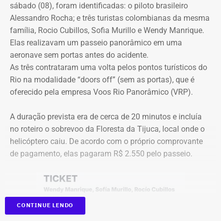
que antecedem o debate até a transmissão ao vivo.
R$ 16,9 milhões publicado esta semana, foi notificado a
sábado (08), foram identificadas: o piloto brasileiro
apresentar defesa no processo do TCE.
Alessandro Rocha; e três turistas colombianas da mesma
Com tradição na realização de debates eleitorais, a Band
família, Rocio Cubillos, Sofia Murillo e Wendy Manrique.
promove o encontro como um espaço para o confronto
Elas realizavam um passeio panorâmico em uma
Diferença de processos
de ideias e para que os eleitores conheçam as propostas
aeronave sem portas antes do acidente.
dos candidatos. A mediação será da jornalista Adriana
As três contrataram uma volta pelos pontos turísticos do
Vale ressaltar que, diferentemente da Concorrência nº
Araújo.
Rio na modalidade “doors off” (sem as portas), que é
041/2025 que foi objeto de determinação de anulação
oferecido pela empresa Voos Rio Panorâmico (VRP).
pelo TCE, o aditivo recém-publicado é referente a um
Como vai ser o debate
procedimento licitatório anterior: a Concorrência SRP nº
A duração prevista era de cerca de 20 minutos e incluía
036/2022.
no roteiro o sobrevoo da Floresta da Tijuca, local onde o
O formato do debate consiste em três blocos de
helicóptero caiu. De acordo com o próprio comprovante
perguntas e respostas, confrontos diretos entre os
Ainda que se trate de licitações distintas, a manutenção
de pagamento, elas pagaram R$ 2.550 pelo passeio.
participantes e espaço para considerações finais.
dos pagamentos e a prorrogação milionária a favor da
Geo Ambiental Empreendimentos LTDA ocorrem
A ordem das perguntas será definida por sorteio, e o
exatamente no momento em que a conduta da Secretaria
mediador apenas fará a condução do debate. Esgotados
de Obras e os contratos de aluguel de maquinário pesado
CONTINUE LENDO
os tempos de cada candidato, o áudio do microfone será
do município estão sob severa auditoria da Corte de
cortado.