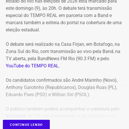
estado do Rio nas eleições de 2026 está marcado para
(locação de maquinários e equipamentos). Na ocasião, a
este domingo (9), às 20h. O debate terá transmissão
Corte ordenou também a suspensão imediata dos
especial do TEMPO REAL em parceria com a Band e
pagamentos decorrentes do acordo milionário, que
marcará também a estreia do portal na cobertura de uma
ultrapassava R$ 100 milhões.
eleição estadual.
O acórdão acolheu o voto da conselheira Marianna
O debate será realizado na Casa Firjan, em Botafogo, na
Montebello Willeman, que apontou uma série de
Zona Sul do Rio, com transmissão ao vivo pela Band, na
irregularidades no planejamento da concorrência
TV aberta, pela BandNews FM Rio (90.3 FM) e pelo
eletrônica SRP nº 041/2025 e concluiu que os problemas
YouTube do TEMPO REAL
.
comprometem a competitividade do certame e, além
disso, impedem a manutenção do contrato firmado entre
Os candidatos confirmados são André Marinho (Novo),
a Secretaria Municipal de Obras e Agricultura e a empresa
Anthony Garotinho (Republicanos), Douglas Ruas (PL),
vencedora.
Eduardo Paes (PSD) e Willian Siri (PSOL).
Entre as principais falhas identificadas pelo TCE
estão a
O público também poderá acompanhar a cobertura pelo
ausência de estudo comparativo entre a locação e a
Instagram
do TR com transmissão e atualizações nos
compra dos equipamentos
, inconsistências na estimativa
Stories.
de preços e dos quantitativos, além da concentração de
CONTINUE LENDO