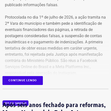
publicado informações falsas.
Protocolada no dia 1º de julho de 2026, a ação tramita na
2ª Vara do município e também pede a identificação de
eventuais financiadores das páginas, a retirada de
postagens consideradas falsas, a suspensão de contas
inautênticas e o pagamento de indenizações. A primeira
tentativa de obter essas medidas em caráter urgente,
entretanto, foi rejeitada pela Justiça após manifestação
contrária do Ministério Público. São réus a Facebook
Serviços Online do Brasil e a Meta Platforms Inc.,
responsável pela operação do Instagram.
CONTINUE LENDO
Os administradores dos perfis não foram incluídos no
Declaração de bens de Bernardo Rossi em 2026 — Foto:
processo porque, segundo a prefeitura, não foi possível
Reprodução/Divulgacand
conseguir a identificação dos responsáveis. O processo
Após seis anos fechado para reformas,
RIO DE JANEIRO
tem como alvo informações relacionadas a nove contas.
Na disputa de 2014, quando concorreu e foi eleito
São elas: @buziosinformacoes;