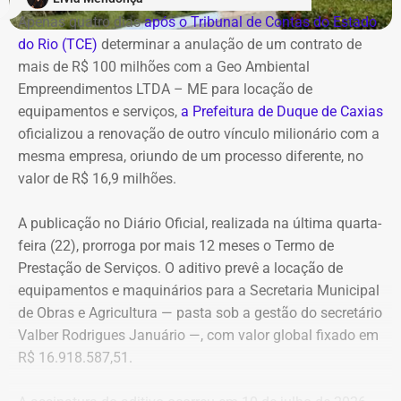
Casa Civil.
Apenas quatro dias
após o Tribunal de Contas do Estado
do Rio (TCE)
determinar a anulação de um contrato de
A empresa também destaca que não possui SUVs
mais de R$ 100 milhões com a Geo Ambiental
blindados em sua frota própria, razão pela qual optou
Empreendimentos LTDA – ME para locação de
pela locação dos veículos por meio de adesão à ata do
equipamentos e serviços,
a Prefeitura de Duque de Caxias
GSI.
oficializou a renovação de outro vínculo milionário com a
mesma empresa, oriundo de um processo diferente, no
Os veículos serão destinados exclusivamente aos
valor de R$ 16,9 milhões.
diretores das áreas Financeira (DFI), Jurídica (DJU),
Suprimentos (DSU) e Segurança e Governança (DSG). O
A publicação no Diário Oficial, realizada na última quarta-
contrato foi firmado com a empresa Rei dos Blindados
feira (22), prorroga por mais 12 meses o Termo de
Locação de Veículos Ltda. e prevê a locação de quatro
Prestação de Serviços. O aditivo prevê a locação de
SUVs zero quilômetro, com blindagem nível III-A, sem
equipamentos e maquinários para a Secretaria Municipal
motorista e sem fornecimento de combustível.
de Obras e Agricultura — pasta sob a gestão do secretário
Valber Rodrigues Januário —, com valor global fixado em
Cada automóvel custará R$ 8.977,78 por mês,
R$ 16.918.587,51.
totalizando um investimento de R$ 1.292.800,32 ao longo
dos três anos de vigência do contrato.