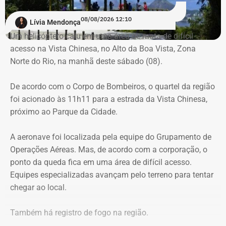
Para dar apoio às buscas do Corpo de Bombeiros, o
08/08/2026 12:10
Lívia Mendonça
ICMBio informou que um pequeno e restrito trecho da
Um helicóptero caiu em uma área de mata de difícil
Estrada da Vista Chinesa, em frente ao pagode chinês da
acesso na Vista Chinesa, no Alto da Boa Vista, Zona
Vista Chinesa, foi interditado. A Vista Chinesa fica dentro
Norte do Rio, na manhã deste sábado (08).
do Parque Nacional da Tijuca
Trecho da argumentação da prefeitura de Búzios sobre a morte de uma
De acordo com o Corpo de Bombeiros, o quartel da região
criança de 2 anos — Foto: Reprodução.
foi acionado às 11h11 para a estrada da Vista Chinesa,
próximo ao Parque da Cidade.
O pedido de Búzios à Justiça
A aeronave foi localizada pela equipe do Grupamento de
Em caráter urgente, antes da apresentação da defesa das
Operações Aéreas. Mas, de acordo com a corporação, o
empresas, a prefeitura solicitou:
ponto da queda fica em uma área de difícil acesso.
Equipes especializadas avançam pelo terreno para tentar
Preservação integral dos registros dos nove perfis;
chegar ao local.
Entrega dos dados de titulares e administradores;
Identificação de anunciantes e financiadores;
Também há registro de fogo na região.
Cruzamento técnico das informações das contas;