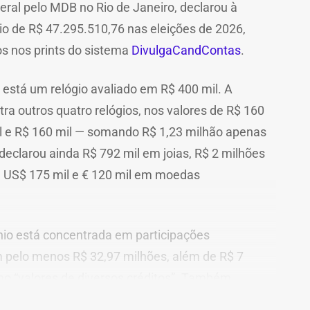
eral pelo MDB no Rio de Janeiro, declarou à
nio de R$ 47.295.510,76 nas eleições de 2026,
s nos prints do sistema
DivulgaCandContas
.
 está um relógio avaliado em R$ 400 mil. A
a outros quatro relógios, nos valores de R$ 160
mil e R$ 160 mil — somando R$ 1,23 milhão apenas
declarou ainda R$ 792 mil em joias, R$ 2 milhões
e US$ 175 mil e € 120 mil em moedas
nio está concentrada em participações
 pelo menos R$ 32,97 milhões, além de R$ 7
mo “valores de diversos créditos”. Também
eis, incluindo uma cobertura declarada por R$