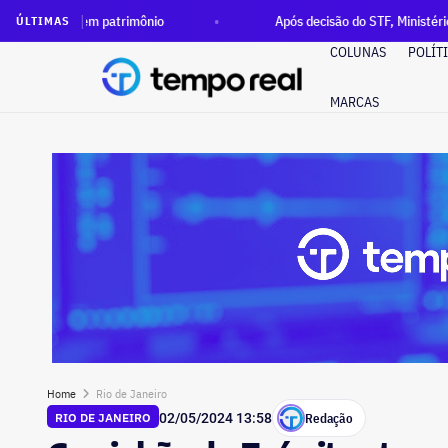
 patrimônio
Após decisão do STF, Ministério Público pede e
ÚLTIMAS
COLUNAS
POLÍT
MARCAS
Home
Rio de Janeiro
Redação
RIO DE JANEIRO
02/05/2024 13:58