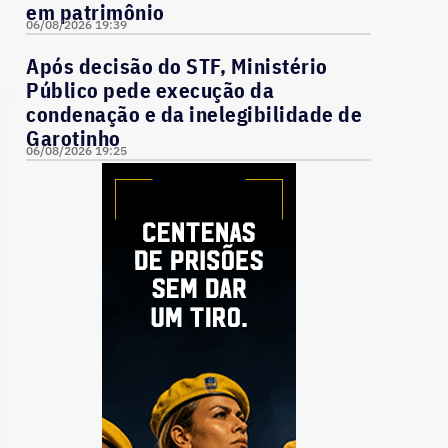
em patrimônio
06/08/2026 19:39
Após decisão do STF, Ministério
Público pede execução da
condenação e da inelegibilidade de
Garotinho
06/08/2026 19:25