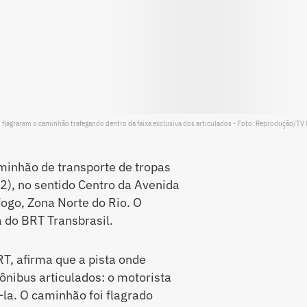
flagraram o caminhão trafegando dentro da faixa exclusiva dos articulados - Foto: Reprodução/TV
nhão de transporte de tropas
(2), no sentido Centro da Avenida
fogo, Zona Norte do Rio. O
a do BRT Transbrasil.
T, afirma que a pista onde
ônibus articulados: o motorista
la. O caminhão foi flagrado