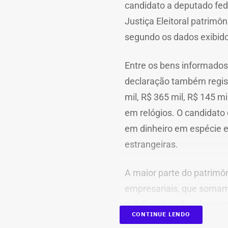
candidato a deputado fed
Justiça Eleitoral patrimô
segundo os dados exibido
Entre os bens informados
declaração também registr
mil, R$ 365 mil, R$ 145 
em relógios. O candidato 
em dinheiro em espécie 
estrangeiras.
A maior parte do patrimô
empresariais, que somam
milhões classificados co
CONTINUE LENDO
aparecem na relação imóv