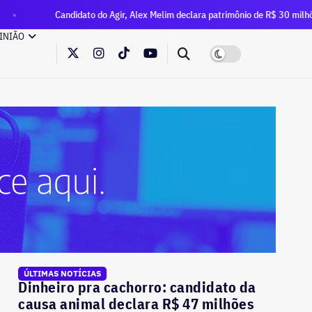
didato do Agir, Alex Melim declara patrimônio de R$ 30 milhões à Justiça Eleit
INIÃO
ÚLTIMAS NOTÍCIAS
Dinheiro pra cachorro: candidato da
causa animal declara R$ 47 milhões