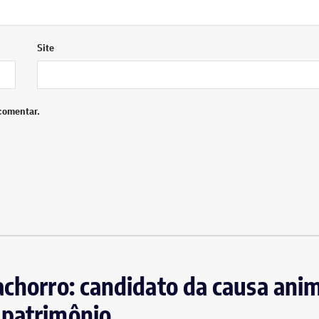
Site
comentar.
achorro: candidato da causa anim
 patrimônio