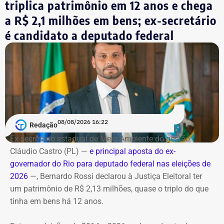
triplica patrimônio em 12 anos e chega
controle por cronômetro.
a R$ 2,1 milhões em bens; ex-secretário
No terceiro e último bloco serão feitas as considerações
é candidato a deputado federal
finais.
Bombeiros encontraram as vítimas
carbonizadas
Serviço
O helicóptero explodiu ao cair na encosta, e chamas se
Debate entre candidatos ao governo do estado do Rio de
alastraram pela mata. De acordo com o Corpo de
Janeiro
Bombeiros, agentes especializados em combate a
08/08/2026 16:22
Redação
Data: domingo, 09 de agosto de 2026
incêndios florestais foram mobilizados e conseguiram
Horário: 20h
Ex-secretário estadual de Meio Ambiente do gestão
controlar o fogo.
Transmissão: Canal Band, BandNews FM e YouTube do
Cláudio Castro (PL) —
e principal aposta do ex-
TEMPO REAL
governador do Rio para deputado federal nas eleições de
A operação mobilizou cerca de 40 militares, 11 viaturas e
Pré-hora: 19h, com cobertura especial pelo YouTube do
2026
—, Bernardo Rossi declarou à Justiça Eleitoral ter
4 unidades operacionais.
TEMPO REAL
um patrimônio de R$ 2,13 milhões, quase o triplo do que
tinha em bens há 12 anos.
Com informações do portal “g1”.