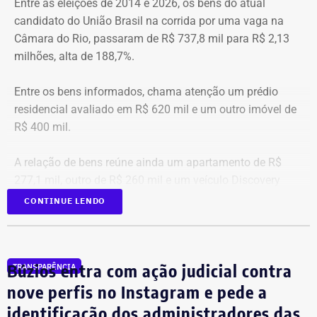
Entre as eleições de 2014 e 2026, os bens do atual
candidato do União Brasil na corrida por uma vaga na
Câmara do Rio, passaram de R$ 737,8 mil para R$ 2,13
milhões, alta de 188,7%.
Entre os bens informados, chama atenção um prédio
residencial avaliado em R$ 620 mil e um outro imóvel de
R$ 400 mil.
A relação de bens reúne ainda um apartamento de R$
277,1 mil, outro de R$ 260 mil e um veículo Discovery
D300, ano 2023, declarado por R$ 330 mil. Também
CONTINUE LENDO
aparecem na lista cerca de R$ 177 mil em aplicações e
fundos.
Búzios entra com ação judicial contra
TRANSPARÊNCIA
nove perfis no Instagram e pede a
identificação dos administradores das