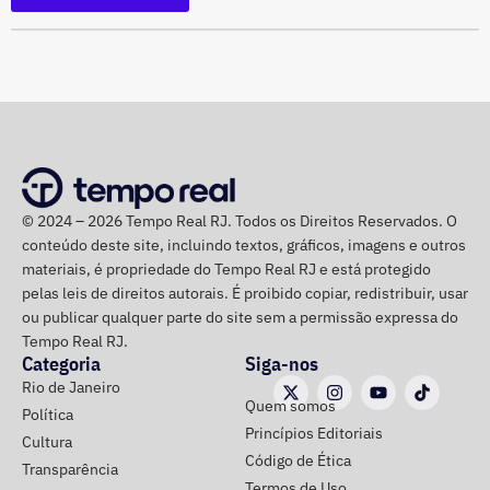
vinculadas a pessoas autênticas;
Proibição de distribuição paga por contas ainda não
identificadas;
Multa diária de R$ 50 mil por obrigação descumprida.
A prefeitura pediu que a multa seja aplicada
separadamente de acordo com o perfil, publicação,
campanha ou conjunto de dados.
No julgamento definitivo, o município pretende obter a
© 2024 – 2026 Tempo Real RJ. Todos os Direitos Reservados. O
conteúdo deste site, incluindo textos, gráficos, imagens e outros
remoção permanente dos conteúdos considerados
materiais, é propriedade do Tempo Real RJ e está protegido
ilícitos, a desativação das contas comprovadamente
pelas leis de direitos autorais. É proibido copiar, redistribuir, usar
falsas ou utilizadas continuamente para ilegalidades e a
ou publicar qualquer parte do site sem a permissão expressa do
exclusão de cópias idênticas das publicações.
Tempo Real RJ.
Categoria
Siga-nos
A ação também busca obrigar os responsáveis a publicar
Rio de Janeiro
Quem somos
correções ou retratações por pelo menos 30 dias, além de
Política
Princípios Editoriais
ressarcir os custos que a prefeitura afirma ter suportado
Cultura
Código de Ética
para responder às informações questionadas.
Transparência
Termos de Uso