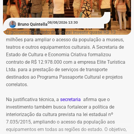
Na ação, a prefeitura também pede informações
cadastrais, endereços eletrônicos, telefones, IPs,
08/08/2026 13:30
dispositivos utilizados, histórico de nomes,
Bruno Quintella
administradores atuais e anteriores, contas vinculadas,
O governo do estado do Rio vai investir quase R$ 13
meios de recuperação, contas publicitárias e dados de
milhões para ampliar o acesso da população a museus,
pagamento. Com isso, a Meta também seria obrigada a
teatros e outros equipamentos culturais. A Secretaria de
elaborar uma tabela comparativa, indicando se os perfis
Estado de Cultura e Economia Criativa formalizou
compartilham telefones, dispositivos, endereços de IP,
contrato de R$ 12.978.000 com a empresa Elite Turística
administradores, contas de anúncios, meios de
Ltda. para a prestação de serviços de transporte
pagamento ou gerenciadores de negócios.
destinados ao Programa Passaporte Cultural e projetos
correlatos.
Ação também requer anúncios e
Na justificativa técnica, a
secretaria
afirma que o
impulsionamentos e cita morte de
investimento também busca fortalecer a política de
criança como exemplo de fake news
interiorização da cultura prevista na lei estadual nº
7.035/2015, ampliando o acesso da população aos
As 31 publicações relacionadas pela prefeitura tratam de
equipamentos em todas as regiões do estado. O objetivo,