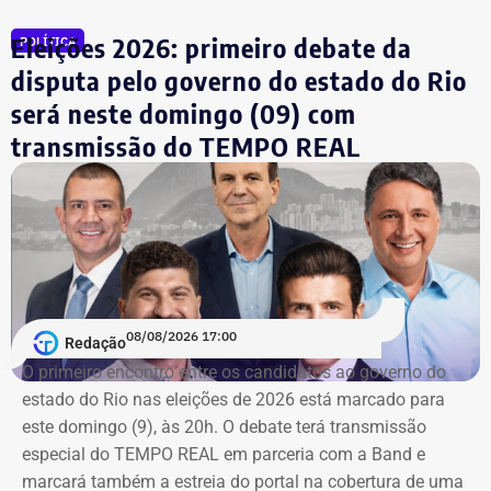
Eleições 2026: primeiro debate da
POLÍTICA
TCE diz que falhas em outro contrato
disputa pelo governo do estado do Rio
contrariam princípio da Lei de
será neste domingo (09) com
Licitações
transmissão do TEMPO REAL
A nova prorrogação contratual
ganha destaque em meio
ao cerco do órgão
contra as contratações do município
com a mesma prestadora de serviços.
Conforme noticiado no último sábado (18)
, o plenário do
TCE determinou, por unanimidade, que a Prefeitura de
08/08/2026 17:00
Redação
Duque de Caxias anule no prazo de 15 dias o contrato
O primeiro encontro entre os candidatos ao ⁠governo do
firmado com a Geo Ambiental para o mesmo fim
estado do Rio nas eleições de 2026 está marcado para
(locação de maquinários e equipamentos). Na ocasião, a
este domingo (9), às 20h. O debate terá transmissão
Corte ordenou também a suspensão imediata dos
especial do TEMPO REAL em parceria com a Band e
pagamentos decorrentes do acordo milionário, que
marcará também a estreia do portal na cobertura de uma
ultrapassava R$ 100 milhões.