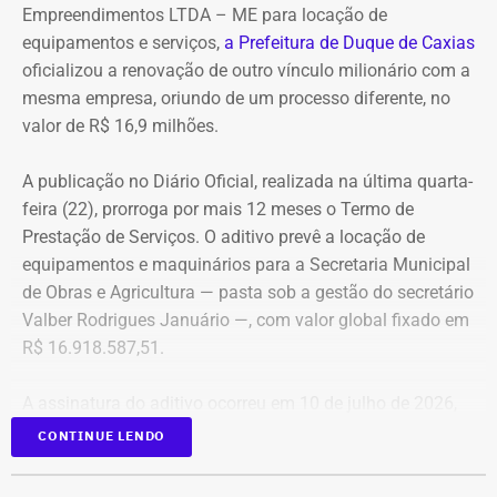
blindados em sua frota própria, razão pela qual optou
Empreendimentos LTDA – ME para locação de
pela locação dos veículos por meio de adesão à ata do
equipamentos e serviços,
a Prefeitura de Duque de Caxias
GSI.
oficializou a renovação de outro vínculo milionário com a
mesma empresa, oriundo de um processo diferente, no
Os veículos serão destinados exclusivamente aos
valor de R$ 16,9 milhões.
diretores das áreas Financeira (DFI), Jurídica (DJU),
Suprimentos (DSU) e Segurança e Governança (DSG). O
A publicação no Diário Oficial, realizada na última quarta-
contrato foi firmado com a empresa Rei dos Blindados
feira (22), prorroga por mais 12 meses o Termo de
Locação de Veículos Ltda. e prevê a locação de quatro
Prestação de Serviços. O aditivo prevê a locação de
SUVs zero quilômetro, com blindagem nível III-A, sem
equipamentos e maquinários para a Secretaria Municipal
motorista e sem fornecimento de combustível.
de Obras e Agricultura — pasta sob a gestão do secretário
Valber Rodrigues Januário —, com valor global fixado em
Cada automóvel custará R$ 8.977,78 por mês,
R$ 16.918.587,51.
totalizando um investimento de R$ 1.292.800,32 ao longo
dos três anos de vigência do contrato.
A assinatura do aditivo ocorreu em 10 de julho de 2026,
garantindo a continuidade da prestação de serviços com
CONTINUE LENDO
COM FÁBIO MARTINS
a emissão de uma nota de empenho parcial inicial no
valor de R$ 200 mil.