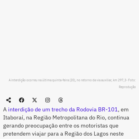
A interdição ocorreu na última quinta-feira (20), no retorno da via auxiliar, km 297,3- Foto:
Reprodução
A
interdição de um trecho da Rodovia BR-101
, em
Itaboraí, na Região Metropolitana do Rio, continua
gerando preocupação entre os motoristas que
pretendem viajar para a Região dos Lagos neste