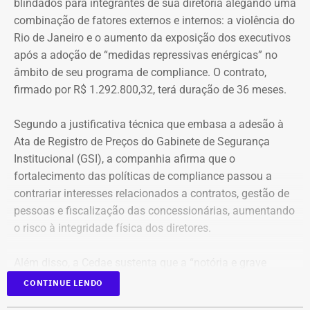
blindados para integrantes de sua diretoria alegando uma
combinação de fatores externos e internos: a violência do
Rio de Janeiro e o aumento da exposição dos executivos
após a adoção de “medidas repressivas enérgicas” no
âmbito de seu programa de compliance. O contrato,
firmado por R$ 1.292.800,32, terá duração de 36 meses.
Segundo a justificativa técnica que embasa a adesão à
Ata de Registro de Preços do Gabinete de Segurança
Institucional (GSI), a companhia afirma que o
fortalecimento das políticas de compliance passou a
contrariar interesses relacionados a contratos, gestão de
pessoas e fiscalização das concessionárias, aumentando
o risco à integridade física dos diretores.
Além disso, a Cedae sustenta que a “notória e grave
insegurança pública” no estado, especialmente no
CONTINUE LENDO
município do Rio de Janeiro e na Baixada Fluminense,