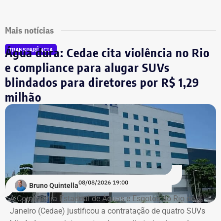
Mais notícias
Água dura: Cedae cita violência no Rio
TRANSPARÊNCIA
e compliance para alugar SUVs
blindados para diretores por R$ 1,29
milhão
08/08/2026 19:00
Bruno Quintella
A Companhia Estadual de Águas e Esgotos do Rio de
Janeiro (Cedae) justificou a contratação de quatro SUVs