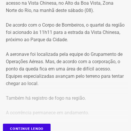
acesso na Vista Chinesa, no Alto da Boa Vista, Zona
Vista Chinesa, foi interditado. A Vista Chinesa fica dentro
Norte do Rio, na manhã deste sábado (08).
do Parque Nacional da Tijuca
Trecho da argumentação da prefeitura de Búzios sobre a morte de uma
De acordo com o Corpo de Bombeiros, o quartel da região
criança de 2 anos — Foto: Reprodução.
foi acionado às 11h11 para a estrada da Vista Chinesa,
próximo ao Parque da Cidade.
O pedido de Búzios à Justiça
A aeronave foi localizada pela equipe do Grupamento de
Em caráter urgente, antes da apresentação da defesa das
Operações Aéreas. Mas, de acordo com a corporação, o
empresas, a prefeitura solicitou:
ponto da queda fica em uma área de difícil acesso.
Equipes especializadas avançam pelo terreno para tentar
Preservação integral dos registros dos nove perfis;
chegar ao local.
Entrega dos dados de titulares e administradores;
Identificação de anunciantes e financiadores;
Também há registro de fogo na região.
Cruzamento técnico das informações das contas;
Retirada das publicações relacionadas no processo;
A ocorrência permanece em andamento.
Interrupção de anúncios e impulsionamentos;
Suspensão temporária de contas que não fossem
*Em atualização
CONTINUE LENDO