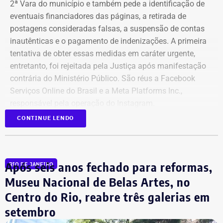
2ª Vara do município e também pede a identificação de
eventuais financiadores das páginas, a retirada de
postagens consideradas falsas, a suspensão de contas
inautênticas e o pagamento de indenizações. A primeira
tentativa de obter essas medidas em caráter urgente,
entretanto, foi rejeitada pela Justiça após manifestação
contrária do Ministério Público. São réus a Facebook
Serviços Online do Brasil e a Meta Platforms Inc.,
responsável pela operação do Instagram.
CONTINUE LENDO
Os administradores dos perfis não foram incluídos no
Declaração de bens de Bernardo Rossi em 2026 — Foto:
processo porque, segundo a prefeitura, não foi possível
Reprodução/Divulgacand
conseguir a identificação dos responsáveis. O processo
Após seis anos fechado para reformas,
RIO DE JANEIRO
tem como alvo informações relacionadas a nove contas.
Na disputa de 2014, quando concorreu e foi eleito
São elas: @buziosinformacoes;
Museu Nacional de Belas Artes, no
deputado estadual pelo então PMDB, Rossi declarou
@politicanewsregiaodoslagos; @buziosnoticias;
patrimônio total de R$ 737.861,00. Entre os bens estavam
Centro do Rio, reabre três galerias em
@fofoca_na_calcada; @gladysnunesbuzios;
dois apartamentos, avaliados em R$ 250 mil e R$ 240
setembro
@acorda_buziosrj; @buziosnuecru; @mayfelixrj;
mil, além de R$ 165,8 mil em dinheiro em espécie, R$ 70