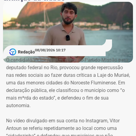
O voto de Moraes foi dado no julgamento virtual de um
pedido da defesa de Carracena. Além da liberdade do ex-
secretário, os advogados querem que sejam
consideradas ilícitas provas encontradas pelas
investigações no celular do advogado. A alegação aponta
que os dados foram extraídos do aparelho sem o
acompanhamento de representantes da OAB e dos
08/08/2026 10:17
Redação
advogados de defesa.
O candidato Victor Antoun, nome do Partido Missão para
deputado federal no Rio, provocou grande repercussão
Moraes, porém, afastou a alegação de que teria havido
nas redes sociais ao fazer duras críticas a Laje do Muriaé,
violação da cadeia de custódia das provas. Segundo o
uma das menores cidades do Noroeste Fluminense. Em
ministro, não existem “quaisquer indícios ou evidências
declaração pública, ele classificou o município como “o
concretas” que sustentem essa possibilidade. Ele
mais m*rda do estado”, e defendeu o fim de sua
também descartou a hipótese de que o sigilo das
autonomia.
comunicações profissionais de Alessandro Carracena, na
condição de advogado, tenha sido comprometido.
No vídeo divulgado em sua conta no Instagram, Vitor
Antoun se referiu repetidamente ao local como uma
Além de rejeitar o recurso da defesa de Carracena, o
“cidadezinha” e defendeu que municípios que não