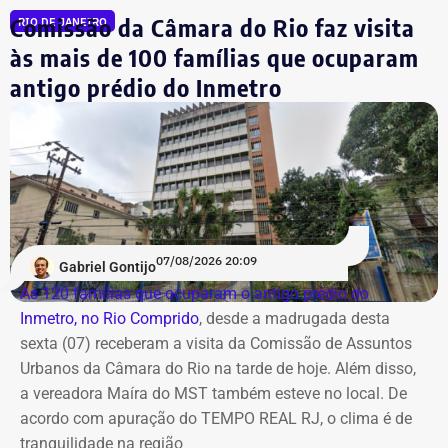
Comissão da Câmara do Rio faz visita
RIO DE JANEIRO
livre, a principal atenção fica para a possibilidade de
chuva e para a mudança no cenário dos ventos ao longo
às mais de 100 famílias que ocuparam
dos dias.
antigo prédio do Inmetro
Ao todo, o moço já pode dizer que tem 17 meses, ou 519
dias, de experiência no executivo municipal.
Domingo terá calor e ventos mais
fortes
Já no domingo (9), o vento volta a ganhar força. A
previsão aponta rajadas entre 50 km/h e 70 km/h em
07/08/2026 20:09
Gabriel Gontijo
todo o estado do Rio. O aumento está associado à
As 120 famílias que ocuparam o antigo prédio do
chegada de uma nova frente fria, que avança pelo
Inmetro, no Rio Comprido
, desde a madrugada desta
Sudeste.
sexta (07) receberam a visita da Comissão de Assuntos
Urbanos da Câmara do Rio na tarde de hoje. Além disso,
Na cidade do Rio, o domingo será mais quente, com
a vereadora Maíra do MST também esteve no local. De
mínima prevista de 21°C e máxima de 36°C. A previsão
acordo com apuração do TEMPO REAL RJ, o clima é de
indica sol entre nuvens durante o dia, com aumento da
tranquilidade na região
nebulosidade e possibilidade de pancadas de chuva à