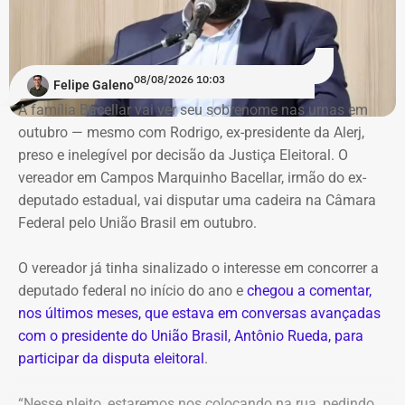
cobertura de esgoto”.
O jurista — que afirma ser o “candidato do presidente
Renan Santos — que vai disputar o posto de Presidente
08/08/2026 10:03
Felipe Galeno
da República
nas eleições de 2026 — no Rio —, também
A família Bacellar vai ver seu sobrenome nas urnas em
afirma que tentou descobrir quanto recebe o prefeito, mas
outubro — mesmo com Rodrigo, ex-presidente da Alerj,
não conseguiu porque o Portal da Transparência estava
preso e inelegível por decisão da Justiça Eleitoral. O
fora do ar.
vereador em Campos Marquinho Bacellar, irmão do ex-
deputado estadual, vai disputar uma cadeira na Câmara
Oficialmente, o município integra o Noroeste Fluminense
Federal pelo União Brasil em outubro.
e tinha população estimada em 7.584 habitantes até o
ano passado. O PIB per capita registrado pelo IBGE foi de
O vereador já tinha sinalizado o interesse em concorrer a
R$ 28.435,51 em 2023. Em 2024, a prefeitura
deputado federal no início do ano e
chegou a comentar,
contabilizou R$ 97,4 milhões em receitas brutas.
nos últimos meses, que estava em conversas avançadas
com o presidente do União Brasil, Antônio Rueda, para
Dados usados no vídeo levantam
participar da disputa eleitoral
.
dúvidas
“Nesse pleito, estaremos nos colocando na rua, pedindo