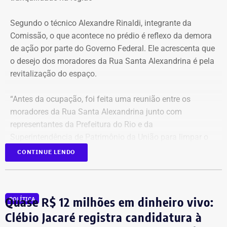
noite.
Segundo o técnico Alexandre Rinaldi, integrante da
Comissão, o que acontece no prédio é reflexo da demora
A mudança ocorre com o afastamento da frente fria que
de ação por parte do Governo Federal. Ele acrescenta que
atuou sobre o estado e a aproximação de um novo
o desejo dos moradores da Rua Santa Alexandrina é pela
sistema.
revitalização do espaço.
Com informações do Climatempo.
“Antes da ocupação, foi feita uma reunião entre os
moradores da Rua Santa Alexandrina junto com
representantes da Prefeitura do Rio e da
Superintendência de Patrimônio da União para limpar o
terreno até passar para o Arquivo Nacional. Mas o
CONTINUE LENDO
Governo Federal demorou tanto para agir que hoje
aconteceu essa ocupação. O desejo dos moradores daqui
é pela revitalização do prédio com essa nova função”,
Quase R$ 12 milhões em dinheiro vivo:
POLÍTICA
comentou.
Clébio Jacaré registra candidatura à