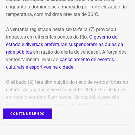
enquanto o domingo será marcado por forte elevação da
Nelson Rodrigues e João Caetano, além do Espaço
temperatura, com máxima prevista de 36°C.
Tápias. A programação completa e os ingressos para as
salas fechadas estão disponíveis no site do evento.
A ventania registrada nesta sexta-feira (7) provocou
impactos em diferentes pontos do Rio.
O governo do
estado e diversas prefeituras suspenderam as aulas da
rede pública
em razão do alerta de vendaval. A força dos
ventos também levou ao
cancelamento de eventos
Em outubro do mesmo ano, foi a vez de o próprio André
culturais e esportivos na cidade.
Marinho pedir para sair.
O sábado (8) terá diminuição do risco de ventos fortes no
A exoneração, assinada no dia 23, encerrou a passagem
estado. As rajadas devem ficar entre 40 km/h e 50 km/h
do rapaz pela Prefeitura do Rio.
em todo o território fluminense. Na capital, a previsão
indica sol entre nuvens, com possibilidade de chuva,
temperaturas entre 20°C e 31°C e ventos fracos na maior
CONTINUE LENDO
Festival Dança em Trânsito tem apresentações ao ar livre — Foto:
parte do dia.
Divulgação/Christopher Jones
Para quem pretende aproveitar o fim de semana ao ar