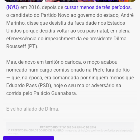
seguidores: “Agora faça esse vídeo chegar em Laje do
(NYU)
em 2016, depois de
cursar menos de três períodos,
Muriaé”.
o candidato do Partido Novo ao governo do estado, André
O destaque musical fica por conta das apresentações de
Marinho, disse que desistiu da faculdade nos Estados
Marina Iris e do tradicional grupo Terreiro de Crioulo, além
A estratégia coloca o pequeno município do Noroeste
Unidos porque decidiu voltar ao seu país natal, em plena
de homenagens emocionantes a Teresa Cristina, Milton
Fluminense no centro de uma provocação eleitoral
efervescência do impeachment da ex-presidente Dilma
Manhães e ao mestre Candeia. A entrada é franca e com
incomum: ao invés de prometer levar recursos ou
Rousseff (PT).
classificação livre.
investimentos para a cidade, o candidato defende que ela
simplesmente deixe de existir.
Mas, de novo em território carioca, o moço acabou
nomeado num cargo comissionado na Prefeitura do Rio
— que, na época, era comandada por ninguém menos que
Eduardo Paes (PSD), hoje o seu maior adversário na
corrida pelo Palácio Guanabara.
E velho aliado de Dilma.