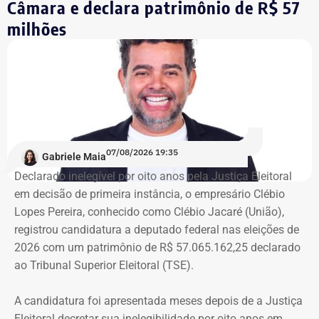
Câmara e declara patrimônio de R$ 57
Integrante de movimento afirma que
milhões
ocupação aconteceu após quatro
despdejos
Integrante do Movimento de Luta nos Bairros, Vilas e
Favelas (MLB), dona Enita afirmou que o grupo de
ocupantes chegou ao atual prédio depois de sofrer quatro
despejos.
07/08/2026 19:35
Gabriele Maia
Declarado inelegível por oito anos pela Justiça Eleitoral
“Nós já sofremos quatro despejos. O objetivo da
em decisão de primeira instância, o empresário Clébio
ocupação é justamente dar ao imóvel uma função social
Lopes Pereira, conhecido como Clébio Jacaré (União),
que atenda as necessidades básicas das famílias. Desde
registrou candidatura a deputado federal nas eleições de
que eu entrei no MLB nunca faltou comida. Só o que falta
2026 com um patrimônio de R$ 57.065.162,25 declarado
mesmo é um teto, um lar para morar. Queremos fazer
ao Tribunal Superior Eleitoral (TSE).
valer um direito constitucional que nunca foi cumprido”
A candidatura foi apresentada meses depois de a Justiça
A Central de Movimentos Populares do Rio de Janeiro
Eleitoral decretar sua inelegibilidade por oito anos em