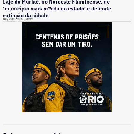
Laje do Muriaé, no Noroeste Fluminense, de
‘município mais m*rda do estado’ e defende
extinção da cidade
08/08/2026 10:17