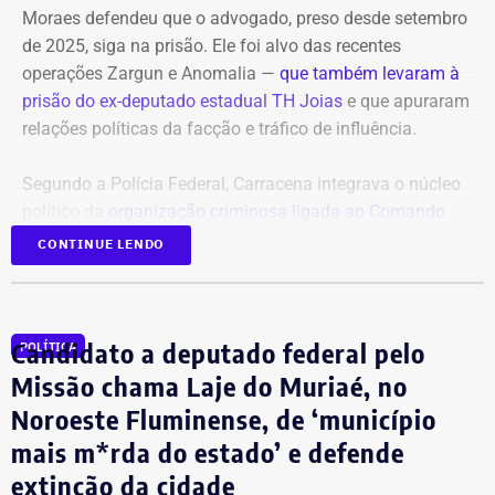
Moraes defendeu que o advogado, preso desde setembro
de 2025, siga na prisão. Ele foi alvo das recentes
operações Zargun e Anomalia —
que também levaram à
prisão do ex-deputado estadual TH Joias
e que apuraram
relações políticas da facção e tráfico de influência.
Segundo a Polícia Federal, Carracena integrava o núcleo
político da
organização criminosa ligada ao Comando
Vermelho
e repassava informações privilegiadas sobre
CONTINUE LENDO
operações policiais em áreas comandadas pela facção.
Ainda segundo as investigações, o traficante Gabriel Dias
Candidato a deputado federal pelo
POLÍTICA
de Oliveira, o “Índio do Lixão”, apontado como um dos
chefes do CV, mantinha contato direto com o advogado.
Missão chama Laje do Muriaé, no
Noroeste Fluminense, de ‘município
mais m*rda do estado’ e defende
Pedido da defesa de Carracena
extinção da cidade